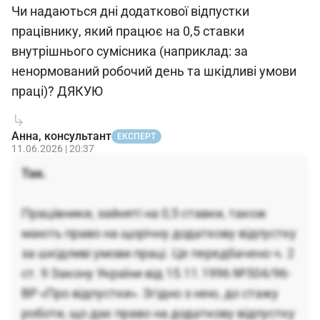
Чи надаються дні додаткової відпустки
працівнику, який працює на 0,5 ставки
внутрішнього сумісника (наприклад: за
ненормований робочий день та шкідливі умови
праці)? ДЯКУЮ
Анна, консультант
ЕКСПЕРТ
11.06.2026 | 20:37
Так.
Працівники, зайняті на 0,5 ставки, також
мають право на щорічну додаткову відпустку
за шкідливі умови праці. Це передбачено ч. 2
ст. 9 Закону України від 15.11.1996 №504/96-
ВР «Про відпустки». Згідно з нею, до стажу
роботи, що дає право на додаткову відпустку