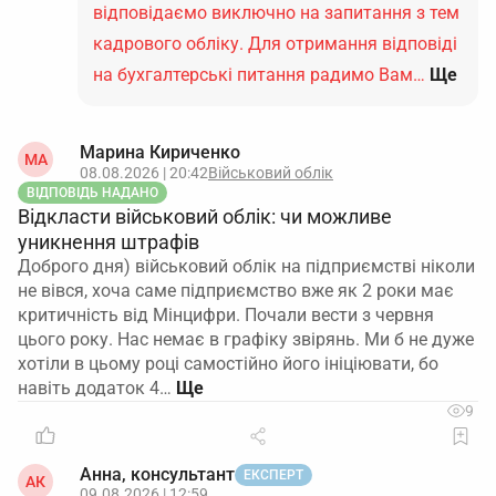
відповідаємо виключно на запитання з тем
кадрового обліку. Для отримання відповіді
на бухгалтерські питання радимо Вам…
Ще
Марина Кириченко
МА
08.08.2026 | 20:42
Військовий облік
ВІДПОВІДЬ НАДАНО
Відкласти військовий облік: чи можливе
уникнення штрафів
Доброго дня) військовий облік на підприємстві ніколи
не вівся, хоча саме підприємство вже як 2 роки має
критичність від Мінцифри. Почали вести з червня
цього року. Нас немає в графіку звірянь. Ми б не дуже
хотіли в цьому році самостійно його ініціювати, бо
навіть додаток 4…
9
Анна, консультант
ЕКСПЕРТ
АК
09.08.2026 | 12:59