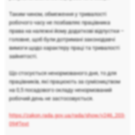
Таким чином, обмеження у тривалості
робочого часу не позбавляє працівника
права на належні йому додаткові відпустки –
головне, щоб були дотримані законодавчі
вимоги щодо характеру праці та тривалості
зайнятості.
Що стосується ненормованого дня, то для
працівників, які працюють за сумісництвом
на 0,5 посадового окладу ненормований
робочий день не застосовується.
https://zakon.rada.gov.ua/rada/show/v246_203-
09#Text