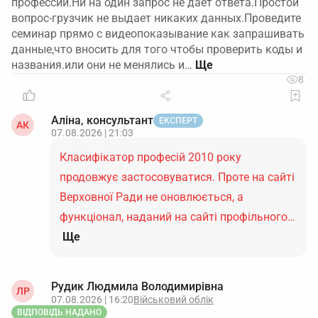
профессий.Ни на один запрос не дает ответа.Простой
вопрос-грузчик не выдает никаких данных.Проведите
семинар прямо с видеопоказывание как запрашивать
данные,что вносить для того чтобы проверить коды и
названия.или они не менялись и…
8
Аліна, консультант
ЕКСПЕРТ
АК
07.08.2026 | 21:03
Класифікатор професій 2010 року
продовжує застосовуватися. Проте на сайті
Верховної Ради не оновлюється, а
функціонал, наданий на сайті профільного…
Ще
Рудик Людмила Володимирівна
ЛР
07.08.2026 | 16:20
Військовий облік
ВІДПОВІДЬ НАДАНО