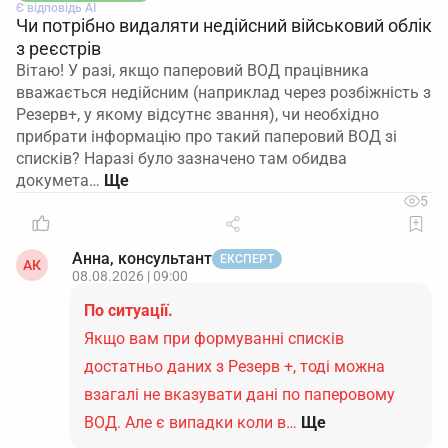
Є відповідь АІ
Чи потрібно видаляти недійсний військовий облік
з реєстрів
Вітаю! У разі, якщо паперовий ВОД працівника
вважається недійсним (наприклад через розбіжність з
Резерв+, у якому відсутнє звання), чи необхідно
прибрати інформацію про такий паперовий ВОД зі
списків? Наразі було зазначено там обидва
докумета…
5
Анна, консультант
ЕКСПЕРТ
АК
08.08.2026 | 09:00
По ситуації.
Якщо вам при формуванні списків
достатньо даних з Резерв +, тоді можна
взагалі не вказувати дані по паперовому
ВОД. Але є випадки коли в…
Ще