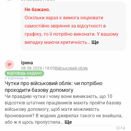
Не бажано.
Оскільки зараз є вимога ініціювати
самостійно звіряння за відсутності в
графіку, то її потрібно виконати. У вашому
випадку маючи критичність…
Ще
Ірина
ІР
08.08.2026 | 18:03
Військовий облік
ВІДПОВІДЬ НАДАНО
Є відповідь АІ
Чутки про військовий облік: чи потрібно
проходити базову допомогу
Чи правдиві чутки і чому вони виникають, що 10
відсотків штатних працівників мають пройти базову
військову допомогу, щоб мати можливість
бронювання? В жодних джерелах такого не знайшла,
або ж я щось пропустила…
14