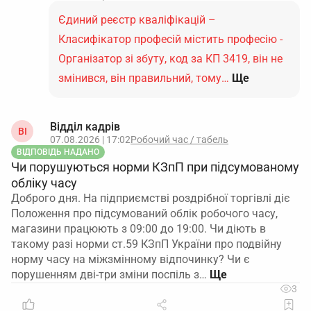
Єдиний реєстр кваліфікацій –
Класифікатор професій містить професію -
Організатор зі збуту, код за КП 3419, він не
змінився, він правильний, тому…
Ще
Відділ кадрів
ВІ
07.08.2026 | 17:02
Робочий час / табель
ВІДПОВІДЬ НАДАНО
Чи порушуються норми КЗпП при підсумованому
обліку часу
Доброго дня. На підприємстві роздрібної торгівлі діє
Положення про підсумований облік робочого часу,
магазини працюють з 09:00 до 19:00. Чи діють в
такому разі норми ст.59 КЗпП України про подвійну
норму часу на міжзмінному відпочинку? Чи є
порушенням дві-три зміни поспіль з…
3