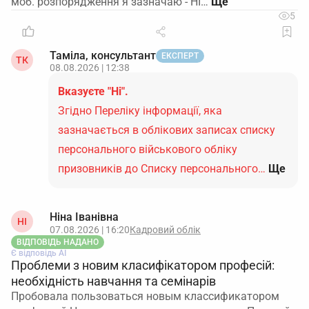
моб. розпорядження я зазначаю - НІ…
5
Таміла, консультант
ЕКСПЕРТ
ТК
08.08.2026 | 12:38
Вказуєте "Ні".
Згідно Переліку інформації, яка
зазначається в облікових записах списку
персонального військового обліку
призовників до Списку персонального…
Ще
Ніна Іванівна
НІ
07.08.2026 | 16:20
Кадровий облік
ВІДПОВІДЬ НАДАНО
Є відповідь АІ
Проблеми з новим класифікатором професій:
необхідність навчання та семінарів
Пробовала пользоваться новым классификатором