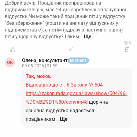
Добрий вечір. Працівник пропрацював на
підприємстві рік, має 24 дні заробленої оплачуваної
відпустки.Чи може такий працівник піти у відпустку
"без збереження" (кошти на виплату відпускних у
підприємства є), а потім (одразу з наступного дня)
піти у щорічну відпустку? І яким…
6
Олена, консультант
ЕКСПЕРТ
ОК
09.08.2026 | 01:39
Так, може.
Відповідно до ст. 6 Закону № 504
https://zakon.rada.gov.ua/laws/show/504/96-
%D0%B2%D1%80/conv#n48
щорічна
основна відпустка надається
працівникам…
Ще