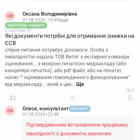
Оксана Володимирівна
ОВ
07.08.2026 | 15:49
Інше
ВІДПОВІДЬ НАДАНО
Є відповідь АІ
Які документи потрібні для отримання знижки на
ЄСВ
спірне питання потребує допомоги. Особа з
інвалідністю надала ТОВ Витяг з експерної команди
оцінювання... з мокрою печаткою медзакладу (або
канцелярії печатка), або pdf файл, або на печаткі.
напис "" оцінювання повсякденного функціонування"
від медзакладу... який з цих…
7
Олеся, консультант
ЕКСПЕРТ
ОК
07.08.2026 | 22:48
Підтвердженням встановлення працівнику
інвалідності є документи, визначені