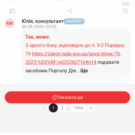
9
Юлія, консультант
ЕКСПЕРТ
ЮК
08.08.2026 | 20:52
Так, може.
З одного боку, відповідно до п. 9-2 Порядку
76
https://zakon.rada.gov.ua/laws/show/76-
2023-%D0%BF/ed20260716#n14
подавати
засобами Порталу Дія…
Ще
Показати ще
…
1
2
7994