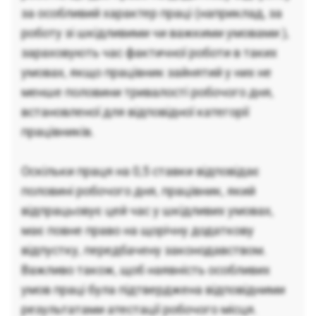
за особливий характер праці (наприклад, за
роботу зі шкідливими чи важкими умовами ),
зараховують час фактичної роботи в таких
умовах, якщо працівник зайнятий у них не
менше половини тривалості робочого дня,
встановленої для відповідної категорії
працівників.
Оскільки праця на 0,5 ставки відповідає
половині робочого дня, працівник, який
відпрацьовує цей час у шкідливих умовах,
має повне право на щорічну додаткову
відпустку, передбачену законодавством.
Важливо також, щоб наявність особливих
умов праці була підтверджена відповідними
результатами атестації робочого місця.