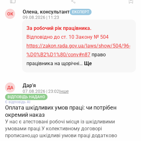
Олена, консультант
ЕКСПЕРТ
ОК
09.08.2026 | 11:23
За робочий рік працівника.
Відповідно до ст. 10 Закону № 504
https://zakon.rada.gov.ua/laws/show/504/96-
%D0%B2%D1%80/conv#n87
право
працівника на щорічні…
Ще
Дар’я
ДА
07.08.2026 | 23:02
Інше
ВІДПОВІДЬ НАДАНО
Є відповідь АІ
Оплата шкідливих умов праці: чи потрібен
окремий наказ
У нас є атестовані робочі місця із шкідливими
умовами праці.У колективному договорі
прописано,що шкідливі умови праці додатково