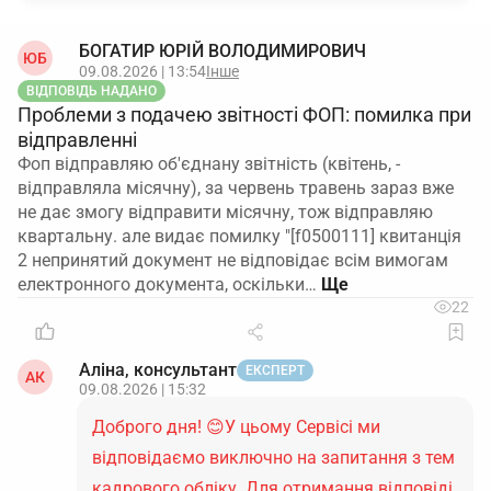
строком трудових відносин, за вибором
працівника чи через реєстр) ще не визначений і
БОГАТИР ЮРІЙ ВОЛОДИМИРОВИЧ
ЮБ
має бути реалізований технічно до 1 серпня
09.08.2026 | 13:54
Інше
ВІДПОВІДЬ НАДАНО
2026 року. Тому поки не можна офіційно
Проблеми з подачею звітності ФОП: помилка при
сказати, що завжди спрацьовуватиме саме
відправленні
критерій більшого стажу або саме пріоритет
Фоп відправляю об'єднану звітність (квітень, -
критичного роботодавця.
відправляла місячну), за червень травень зараз вже
не дає змогу відправити місячну, тож відправляю
Підсумок: зараз усіх ваших аспірантів з
квартальну. але видає помилку "[f0500111] квитанція
відстрочкою, і тих, хто працює тільки у вас, і тих,
2 непринятий документ не відповідає всім вимогам
хто паралельно працює в університеті, ви можете
електронного документа, оскільки…
включати до квоти, якщо вони не заброньовані за
22
іншим підприємством. Після 1 вересня 2026 року
кожен такий працівник впливатиме на квоту лише
Аліна, консультант
ЕКСПЕРТ
одного роботодавця, але механізм вибору цього
АК
09.08.2026 | 15:32
роботодавця ще офіційно не врегульований.
Доброго дня! 😊У цьому Сервісі ми
відповідаємо виключно на запитання з тем
кадрового обліку. Для отримання відповіді