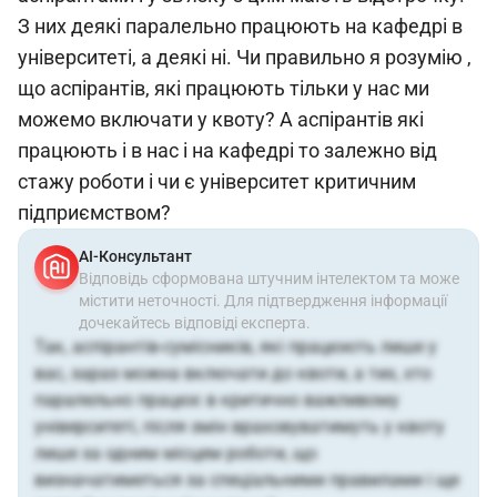
З них деякі паралельно працюють на кафедрі в
університеті, а деякі ні. Чи правильно я розумію ,
що аспірантів, які працюють тільки у нас ми
можемо включати у квоту? А аспірантів які
працюють і в нас і на кафедрі то залежно від
стажу роботи і чи є університет критичним
підприємством?
АІ-Консультант
Відповідь сформована штучним інтелектом та може
містити неточності. Для підтвердження інформації
дочекайтесь відповіді експерта.
Так, аспірантів-сумісників, які працюють лише у
вас, зараз можна включати до квоти, а тих, хто
паралельно працює в критично важливому
університеті, після змін враховуватимуть у квоту
лише за одним місцем роботи, що
визначатиметься за спеціальними правилами і ще