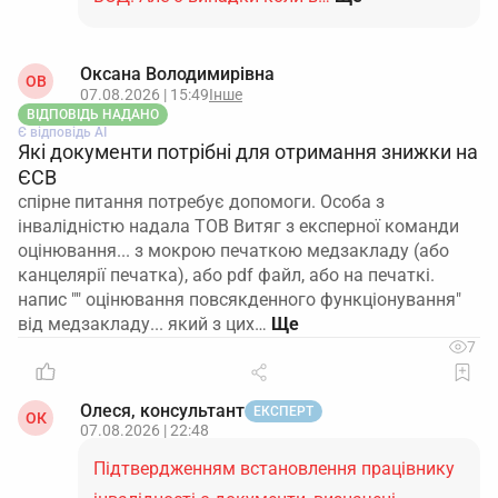
Оксана Володимирівна
ОВ
07.08.2026 | 15:49
Інше
ВІДПОВІДЬ НАДАНО
Є відповідь АІ
Які документи потрібні для отримання знижки на
ЄСВ
спірне питання потребує допомоги. Особа з
інвалідністю надала ТОВ Витяг з експерної команди
оцінювання... з мокрою печаткою медзакладу (або
канцелярії печатка), або pdf файл, або на печаткі.
напис "" оцінювання повсякденного функціонування"
від медзакладу... який з цих…
7
Олеся, консультант
ЕКСПЕРТ
ОК
07.08.2026 | 22:48
Підтвердженням встановлення працівнику