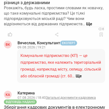
різниця з державними
Розкажіть, будь ласка, простими словами як новачку,
що таке комунальні підприємства? Це ті,які
підпорядковуються міській раді? Чим вони
відрізняються від державних підприємств…
8
Вячеслав, Консультант
ЕКСПЕРТ
ВК
09.08.2026 | 19:21
Комунальне підприємство (КП) — це
підприємство, яке належить територіальній
громаді, наприклад місту, селищу, сільській
або обласній громаді (ст. 60…
Ще
Катерина
КА
07.08.2026 | 18:40
Загальні документи кадровика
ВІДПОВІДЬ НАДАНО
Зберігання кадрових документів в електронному