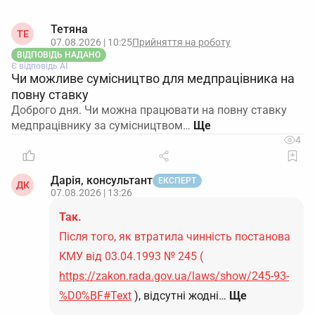
Тетяна
ТЕ
07.08.2026 | 10:25
Прийняття на роботу
ВІДПОВІДЬ НАДАНО
Є відповідь АІ
Чи можливе сумісництво для медпрацівника на
повну ставку
Доброго дня. Чи можна працювати на повну ставку
медпрацівнику за сумісництвом…
4
Дарія, консультант
ЕКСПЕРТ
ДК
07.08.2026 | 13:26
Так.
Після того, як втратила чинність постанова
КМУ від 03.04.1993 № 245 (
https://zakon.rada.gov.ua/laws/show/245-93-
%D0%BF#Text
), відсутні жодні…
Ще