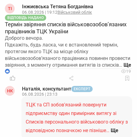
Інжиєвська Тетяна Богданівна
ТІ
06.08.2026 | 19:12
Військовий облік
ВІДПОВІДЬ НАДАНО
Термін звіряння списків військовозобов’язаних
працівників ТЦК України
Доброго вечора.
Підкажіть, будь ласка, чи є встановлений термін,
протягом якого ТЦК за місце обліку
військовозобов’язаного працівника повинен провести
звіряння, з моменту отримання витягів із списків…
1
19
Наталія, консультант
ЕКСПЕРТ
НК
06.08.2026 | 23:13
ТЦК та СП зобов'язаний повернути
підприємству один примірник витягу зі
Списків персонального військового обліку з
відповідною позначкою не пізніше…
Ще