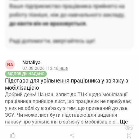
Ваше підприємство працівника прийнято на
роботу пізніше, ніж до навчального закладу,
до квоти він не враховується.
Раді допомогти, звертайтесь ще!
Nataliya
NA
07.08.2026 | 13:46
Інше
ВІДПОВІДЬ НАДАНО
Підстава для увільнення працівника у зв'язку з
мобілізацією
Добрий день! На наш запит до ТЦК щодо мобілізації
працівника прийшов лист, що працівник не перебуває
у них на обліку в зв'язку з тим, що призваний до лав
ЗСУ. Чи може лист бути підставою для видання
наказу про увільнення в зв'язку з мобілізацією…
3