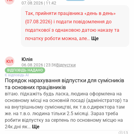
07.08.2026 | 11:42
Так, прийняти працівника «день в день»
(07.08.2026) і подати повідомлення до
податкової з однаковою датою наказу та
початку роботи можна, але…
Ще
Юлія
ЮЛ
06.08.2026 | 23:36
Відпустки
ВІДПОВІДЬ НАДАНО
Є відповідь АІ
Порядок нарахування відпустки для сумісників
та основних працівників
вітаю. підкажіть будь ласка, людина оформлена на
основному місці на основній посаді (адміністратор) та
на внутрішньому сумісництві, як т.в.о.директора там
же. на т.в.о. людина тільки 2.5 місяці. Зараз треба
робити відпустку за серпень по основному місцю на
24к.дні як…
13