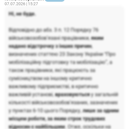
07.07.2026 | 15:27
Ні, не буде.
Відповідно до абз. 3 п. 12 Порядку 76
військовозобов’язані працівники,
яким
надано відстрочку з інших причин
,
визначених статтею 23 Закону України “Про
мобілізаційну підготовку та мобілізацію”, а
також працівники, які працюють за
сумісництвом на іншому критично
важливому підприємстві, в критично
важливій установі,
враховуються
у загальній
кількості військовозобов’язаних, зазначених
у пунктах 6-10 цього Порядку,
лише за одним
місцем роботи, за яким строк трудових
відносин є найбільшим
. Отже, оскільки на