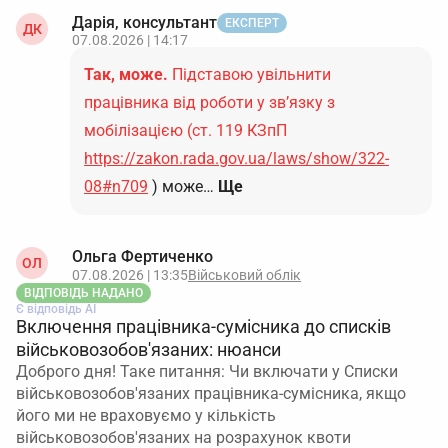
Дарія, консультант
ЕКСПЕРТ
ДК
07.08.2026 | 14:17
Так, може.
Підставою увільнити
працівника від роботи у зв’язку з
мобілізацією (ст. 119 КЗпП
https://zakon.rada.gov.ua/laws/show/322-
08#n709
) може…
Ще
Ольга Фертиченко
ОЛ
07.08.2026 | 13:35
Військовий облік
ВІДПОВІДЬ НАДАНО
Є відповідь АІ
Включення працівника-сумісника до списків
військовозобов'язаних: нюанси
Доброго дня! Таке питання: Чи включати у Списки
військовозобов'язаних працівника-сумісника, якщо
його ми не враховуємо у кількість
військовозобов'язаних на розрахунок квоти