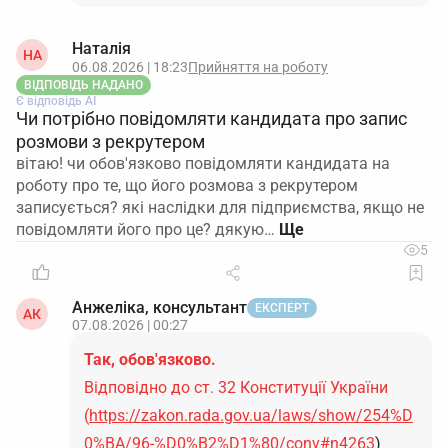
Наталія
НА
06.08.2026 | 18:23
Прийняття на роботу
ВІДПОВІДЬ НАДАНО
Є відповідь АІ
Чи потрібно повідомляти кандидата про запис
розмови з рекрутером
вітаю! чи обов'язково повідомляти кандидата на
роботу про те, що його розмова з рекрутером
записується? які наслідки для підприємства, якщо не
повідомляти його про це? дякую…
5
Анжеліка, консультант
ЕКСПЕРТ
АК
07.08.2026 | 00:27
Так, обов'язково.
Відповідно до ст. 32 Конституції України
(
https://zakon.rada.gov.ua/laws/show/254%D
0%BA/96-%D0%B2%D1%80/conv#n4263
)