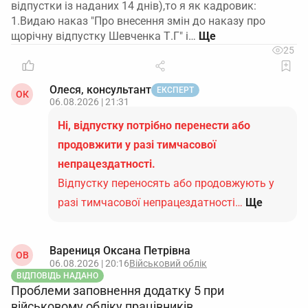
відпустки із наданих 14 днів),то я як кадровик:
1.Видаю наказ "Про внесення змін до наказу про
щорічну відпустку Шевченка Т.Г" і…
25
Олеся, консультант
ЕКСПЕРТ
ОК
06.08.2026 | 21:31
Ні, відпустку потрібно перенести або
продовжити у разі тимчасової
непрацездатності.
Відпустку переносять або продовжують у
разі тимчасової непрацездатності…
Ще
Варениця Оксана Петрівна
ОВ
06.08.2026 | 20:16
Військовий облік
ВІДПОВІДЬ НАДАНО
Проблеми заповнення додатку 5 при
військовому обліку працівників