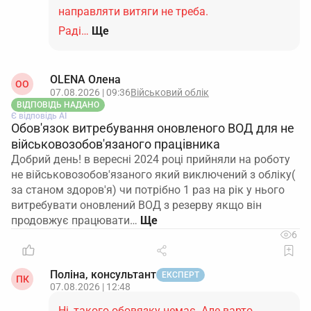
направляти витяги не треба.
Раді…
Ще
OLENA Олена
ОO
07.08.2026 | 09:36
Військовий облік
ВІДПОВІДЬ НАДАНО
Є відповідь АІ
Обов'язок витребування оновленого ВОД для не
військовозобов'язаного працівника
Добрий день! в вересні 2024 році прийняли на роботу
не військовозобов'язаного який виключений з обліку(
за станом здоров'я) чи потрібно 1 раз на рік у нього
витребувати оновлений ВОД з резерву якщо він
продовжує працювати…
6
Поліна, консультант
ЕКСПЕРТ
ПК
07.08.2026 | 12:48
Ні, такого обовязку немає. Але варто