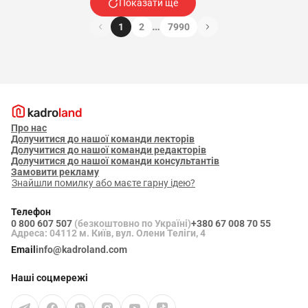
Показати ще
…
1
2
7990
Про нас
Долучитися до нашої команди лекторів
Долучитися до нашої команди редакторів
Долучитися до нашої команди консультантів
Замовити рекламу
Знайшли помилку або маєте гарну ідею?
Телефон
0 800 607 507
(безкоштовно по Україні)
+380 67 008 70 55
Адреса: 04112 м. Київ, вул. Олени Теліги, 4
Email
info@kadroland.com
Наші соцмережі