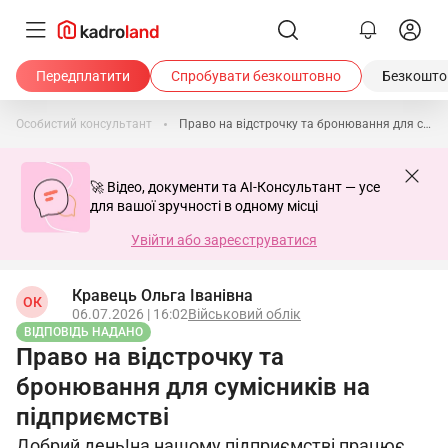
Передплатити
Спробувати безкоштовно
Безкоштов
Особистий консультант
Право на відстрочку та бронювання для сумісників на підприємстві
🚀 Відео, документи та AI-Консультант — усе
для вашої зручності в одному місці
Увійти або зареєструватися
Кравець Ольга Іванівна
ОК
06.07.2026 | 16:02
Військовий облік
ВІДПОВІДЬ НАДАНО
Право на відстрочку та
бронювання для сумісників на
підприємстві
Добрий день!на нашому підприємстві працює