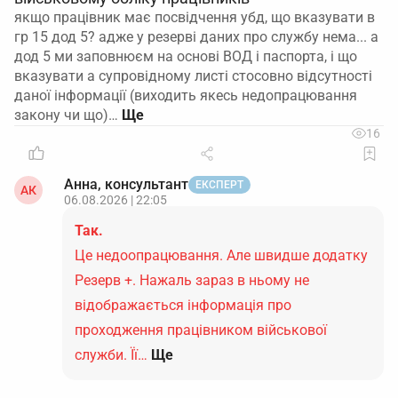
якщо працівник має посвідчення убд, що вказувати в
гр 15 дод 5? адже у резерві даних про службу нема... а
дод 5 ми заповнюєм на основі ВОД і паспорта, і що
вказувати а супровідному листі стосовно відсутності
даної інформації (виходить якесь недопрацювання
закону чи що)…
16
Анна, консультант
ЕКСПЕРТ
АК
06.08.2026 | 22:05
Так.
Це недоопрацювання. Але швидше додатку
Резерв +. Нажаль зараз в ньому не
відображається інформація про
проходження працівником військової
служби. Її…
Ще