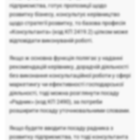
підприємства, готує пропозиції щодо
розвитку бізнесу, консультує керівництво
щодо стратегії розвитку, то базова професія
«Консультанта» (код КП 2419.2) цілком може
відповідати виконуваній роботі.
Якщо ж основна функція полягає у наданні
рекомендацій керівнику, дорадчій діяльності
без виконання консультаційної роботи у сфері
маркетингу чи ефективності господарської
діяльності, тоді можна розглянути посаду
«Радник» (код КП 2490), за потреби
розширити посаду уточнювальними словами.
Якщо будете вводити посаду радника з
розвитку підприємства, то тоді консультанта