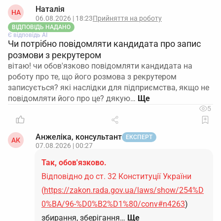
Наталія
НА
06.08.2026 | 18:23
Прийняття на роботу
ВІДПОВІДЬ НАДАНО
Є відповідь АІ
Чи потрібно повідомляти кандидата про запис
розмови з рекрутером
вітаю! чи обов'язково повідомляти кандидата на
роботу про те, що його розмова з рекрутером
записується? які наслідки для підприємства, якщо не
повідомляти його про це? дякую…
5
Анжеліка, консультант
ЕКСПЕРТ
АК
07.08.2026 | 00:27
Так, обов'язково.
Відповідно до ст. 32 Конституції України
(
https://zakon.rada.gov.ua/laws/show/254%D
0%BA/96-%D0%B2%D1%80/conv#n4263
)
збирання, зберігання…
Ще