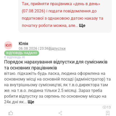
Так, прийняти працівника «день в день»
(07.08.2026) і подати повідомлення до
податкової з однаковою датою наказу та
початку роботи можна, але…
Ще
Юлія
ЮЛ
06.08.2026 | 23:36
Відпустки
ВІДПОВІДЬ НАДАНО
Є відповідь АІ
Порядок нарахування відпустки для сумісників
та основних працівників
вітаю. підкажіть будь ласка, людина оформлена на
основному місці на основній посаді (адміністратор) та
на внутрішньому сумісництві, як т.в.о.директора там
же. на т.в.о. людина тільки 2.5 місяці. Зараз треба
робити відпустку за серпень по основному місцю на
24к.дні як…
13