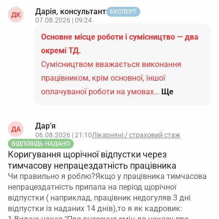
Дарія, консультант
ЕКСПЕРТ
ДК
07.08.2026 | 09:24
Основне місце роботи і сумісництво — два
окремі ТД.
Сумісництвом вважається виконання
працівником, крім основної, іншої
оплачуваної роботи на умовах…
Ще
Дар’я
ДА
06.08.2026 | 21:10
Лікарняні / страховий стаж
ВІДПОВІДЬ НАДАНО
Коригування щорічної відпустки через
тимчасову непрацездатність працівника
Чи правильно я роблю?Якщо у працівника тимчасова
непрацездатність припала на період щорічної
відпустки ( наприклад, працівник недогуляв 3 дні
відпустки із наданих 14 днів),то я як кадровик: