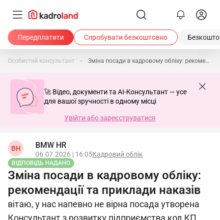
Передплатити
Спробувати безкоштовно
Безкоштов
Особистий консультант
Зміна посади в кадровому обліку: рекомендації та приклади наказів
🚀 Відео, документи та AI-Консультант — усе
для вашої зручності в одному місці
Увійти або зареєструватися
BMW HR
BH
06.07.2026 | 16:05
Кадровий облік
ВІДПОВІДЬ НАДАНО
Зміна посади в кадровому обліку:
рекомендації та приклади наказів
вітаю, у нас напевно не вірна посада утворена
Консультант з розвитку підприємства код КП