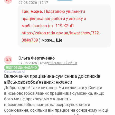
07.08.2026 | 14:17
Так, може.
Підставою увільнити
працівника від роботи у зв’язку з
мобілізацією (ст. 119 КЗпП
https://zakon.rada.gov.ua/laws/show/322-
08#n709
) може…
Ще
Ольга Фертиченко
ОЛ
07.08.2026 | 13:35
Військовий облік
ВІДПОВІДЬ НАДАНО
Є відповідь АІ
Включення працівника-сумісника до списків
військовозобов'язаних: нюанси
Доброго дня! Таке питання: Чи включати у Списки
військовозобов'язаних працівника-сумісника, якщо
його ми не враховуємо у кількість
військовозобов'язаних на розрахунок квоти
бронювання, оскільки він працює на основному місці