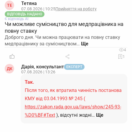
Тетяна
ТЕ
07.08.2026 | 10:25
Прийняття на роботу
ВІДПОВІДЬ НАДАНО
Є відповідь АІ
Чи можливе сумісництво для медпрацівника на
повну ставку
Доброго дня. Чи можна працювати на повну ставку
медпрацівнику за сумісництвом…
4
1
Дарія, консультант
ЕКСПЕРТ
ДК
07.08.2026 | 13:26
Так.
Після того, як втратила чинність постанова
КМУ від 03.04.1993 № 245 (
https://zakon.rada.gov.ua/laws/show/245-93-
%D0%BF#Text
), відсутні жодні…
Ще