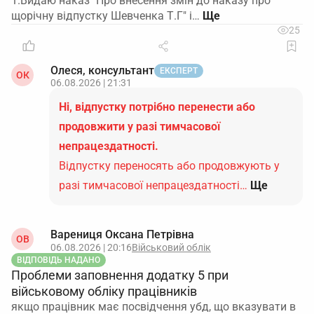
1.Видаю наказ "Про внесення змін до наказу про
щорічну відпустку Шевченка Т.Г" і…
25
Олеся, консультант
ЕКСПЕРТ
ОК
06.08.2026 | 21:31
Ні, відпустку потрібно перенести або
продовжити у разі тимчасової
непрацездатності.
Відпустку переносять або продовжують у
разі тимчасової непрацездатності…
Ще
Варениця Оксана Петрівна
ОВ
06.08.2026 | 20:16
Військовий облік
ВІДПОВІДЬ НАДАНО
Проблеми заповнення додатку 5 при
військовому обліку працівників
якщо працівник має посвідчення убд, що вказувати в