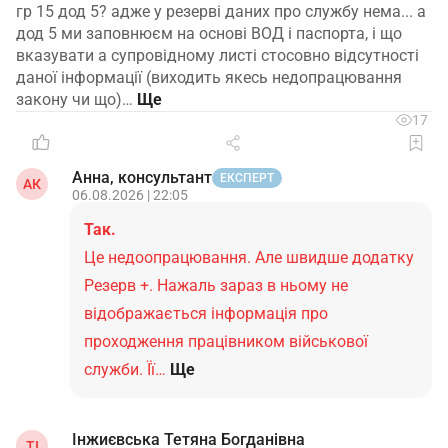
гр 15 дод 5? адже у резерві даних про службу нема... а
дод 5 ми заповнюєм на основі ВОД і паспорта, і що
вказувати а супровідному листі стосовно відсутності
даної інформації (виходить якесь недопрацювання
закону чи що)…
17
Анна, консультант
ЕКСПЕРТ
АК
06.08.2026 | 22:05
Так.
Це недоопрацювання. Але швидше додатку
Резерв +. Нажаль зараз в ньому не
відображається інформація про
проходження працівником військової
служби. Її…
Ще
Інжиєвська Тетяна Богданівна
ТІ