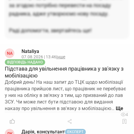
за згодою потрібно перевести на посаду
радника, адже утворюємо нову посаду.
Раді допомогти, звертайтесь ще!
Nataliya
NA
07.08.2026 | 13:46
Інше
ВІДПОВІДЬ НАДАНО
Підстава для увільнення працівника у зв'язку з
мобілізацією
Добрий день! На наш запит до ТЦК щодо мобілізації
працівника прийшов лист, що працівник не перебуває
у них на обліку в зв'язку з тим, що призваний до лав
ЗСУ. Чи може лист бути підставою для видання
наказу про увільнення в зв'язку з мобілізацією…
4
Дарія, консультант
ЕКСПЕРТ
ДК