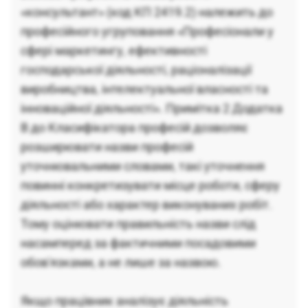
«консультант» (код КП 2419.2) належить до
професійного угруповання «Професіонали у
сфері маркетингу, ефективності
господарської діяльності, раціоналізації
виробництва, інтелектуальної власності та
інноваційної діяльності». Примітка 2 Додатка
В до Класифікатора професій дозволяє
розширювати назви професій
уточнювальними словами, такі уточнення
повинні конкретизувати місце роботи, сферу
діяльності або характер виконуваних робіт.
Тому оцінювати правильність назви слід
насамперед за фактичними посадовими
обов'язками, а не лише за назвою.
Якщо працівник аналізує діяльність