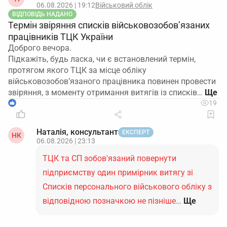
06.08.2026 | 19:12
Військовий облік
ВІДПОВІДЬ НАДАНО
Термін звіряння списків військовозобов’язаних
працівників ТЦК України
Доброго вечора.
Підкажіть, будь ласка, чи є встановлений термін,
протягом якого ТЦК за місце обліку
військовозобов’язаного працівника повинен провести
звіряння, з моменту отримання витягів із списків…
1
19
Наталія, консультант
ЕКСПЕРТ
НК
06.08.2026 | 23:13
ТЦК та СП зобов'язаний повернути
підприємству один примірник витягу зі
Списків персонального військового обліку з
відповідною позначкою не пізніше…
Ще