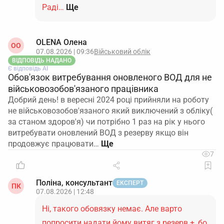
Раді…
Ще
OLENA Олена
ОO
07.08.2026 | 09:36
Військовий облік
ВІДПОВІДЬ НАДАНО
Є відповідь АІ
Обов'язок витребування оновленого ВОД для не
військовозобов'язаного працівника
Добрий день! в вересні 2024 році прийняли на роботу
не військовозобов'язаного який виключений з обліку(
за станом здоров'я) чи потрібно 1 раз на рік у нього
витребувати оновлений ВОД з резерву якщо він
продовжує працювати…
7
Поліна, консультант
ЕКСПЕРТ
ПК
07.08.2026 | 12:48
Ні, такого обовязку немає. Але варто
попросити надати йому витяг з резерв +, бо