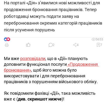
На порталі «Дія» з’явилися нові можливості для
продовження бронювання працівників. Тепер
роботодавці можуть подати заяву на
перебронювання окремих категорій працівників
після усунення порушень
8
5653
2
4
7
Ми вже 
розповідали
, що в «Дії» планують 
доповнити функціонал послуги
 «Продовження 
бронювання»
, щоб його можна було 
використовувати і для перебронювання 
працівників з порушенням військового обліку.
Як повідомили фахівці «Дії», така можливість 
вже є (
див. скриншот нижче
)!