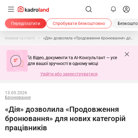
Передплатити
Спробувати безкоштовно
Безкоштов
Новини та статті
«Дія» дозволила «Продовження бронювання» для нових категорій працівників
🚀 Відео, документи та AI-Консультант — усе
для вашої зручності в одному місці
Увійти або зареєструватися
13.05.2026
Бронювання
«Дія» дозволила «Продовження
бронювання» для нових категорій
працівників