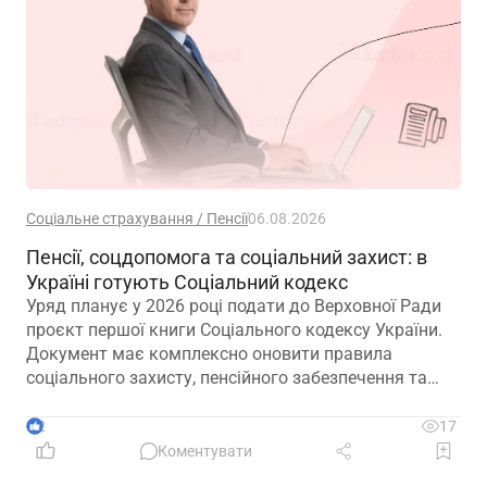
Соціальне страхування / Пенсії
06.08.2026
Пенсії, соцдопомога та соціальний захист: в
Україні готують Соціальний кодекс
Уряд планує у 2026 році подати до Верховної Ради
проєкт першої книги Соціального кодексу України.
Документ має комплексно оновити правила
соціального захисту, пенсійного забезпечення та
державної допомоги, а також гармонізувати
близько 100 законодавчих актів із правом ЄС
2
17
Коментувати