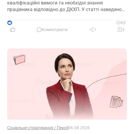
кваліфікаційні вимоги та необхідні знання
працівника відповідно до ДКХП. У статті наведено
зразок посадової інструкції, який можна адаптувати
до особливостей діяльності підприємства.
5
63
Коментувати
1
3
Соціальне страхування / Пенсії
06.08.2026