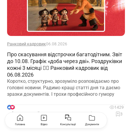
Ранковий кадровик
06.08.2026
Про скасування відстрочки багатодітним. Звіт
до 10.08. Графік «доба через дві». Роздруківки
кожні 3 місяці 🙋‍♀️ Ранковий кадровик від
06.08.2026
Коротко, структурно, зрозуміло розповідаємо про
головні новини. Радимо кращі статті дня та даємо
зразки документів. І трохи професійного гумору
4
1429
Коментувати
1
3
Головна
Відео
Консультації
Документи