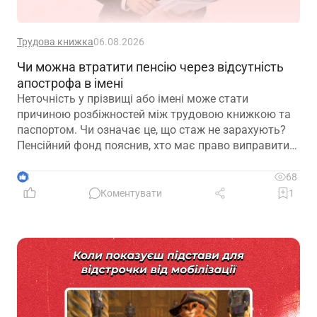
Трудова книжка
06.08.2026
Чи можна втратити пенсію через відсутність
апострофа в імені
Неточність у прізвищі або імені може стати
причиною розбіжностей між трудовою книжкою та
паспортом. Чи означає це, що стаж не зарахують?
Пенсійний фонд пояснив, хто має право виправити
помилку в титульному аркуші трудової книжки, на
підставі яких документів це робиться та чому не
3
68
варто відкладати внесення змін до моменту
Коментувати
1
оформлення пенсії