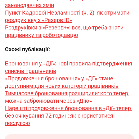
законодавчих змін
Пункт Кадрової Незламності (ч. 2): як отримати 
роздруківку з «Резерв ID»
Роздруківки з «Резерв+»: все, що треба знати 
працівнику та роботодавцю
Схожі публікації:
Бронювання у «Дії»: нові правила підтвердження 
списків працівників
«Продовження бронювання» у «Дії» стане 
доступним для нових категорій працівників
Тимчасове бронювання розширили: кого тепер 
можна забронювати через «Дію»
Нарешті продовження бронювання в «Дії» тепер 
без очікування 72 годин: як скористатися 
послугою