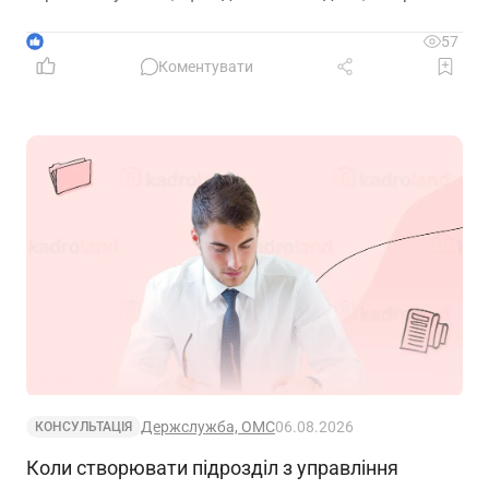
можуть знадобитися додаткові документи для
підтвердження стажу і призначення пенсії
1
57
Коментувати
Держслужба, ОМС
06.08.2026
КОНСУЛЬТАЦІЯ
Коли створювати підрозділ з управління