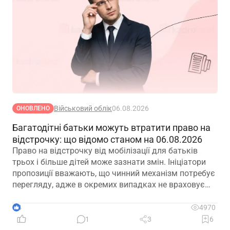
Військовий облік
06.08.2026
ОНОВЛЕНО
Багатодітні батьки можуть втратити право на
відстрочку: що відомо станом на 06.08.2026
Право на відстрочку від мобілізації для батьків
трьох і більше дітей може зазнати змін. Ініціатори
пропозиції вважають, що чинний механізм потребує
перегляду, адже в окремих випадках не враховує
фактичну участь батька в утриманні та вихованні
дітей. Водночас вже з’явилися перші офіційні
4
4970
коментарі
1
3
6