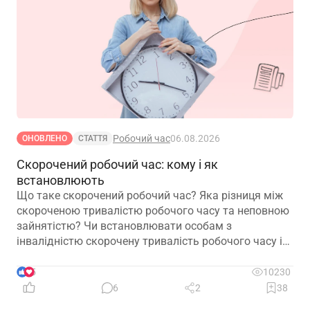
Робочий час
06.08.2026
ОНОВЛЕНО
СТАТТЯ
Скорочений робочий час: кому і як
встановлюють
Що таке скорочений робочий час? Яка різниця між
скороченою тривалістю робочого часу та неповною
зайнятістю? Чи встановлювати особам з
інвалідністю скорочену тривалість робочого часу і
на якій підставі? Якими нормативними актами
передбачено встановлення скороченого робочого
5
10230
часу? І особливо актуальне запитання: чи потрібно
6
2
38
особі з інвалідністю встановити скорочений