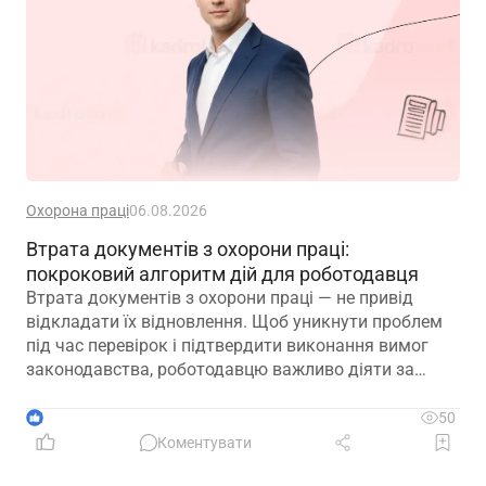
Охорона праці
06.08.2026
Втрата документів з охорони праці:
покроковий алгоритм дій для роботодавця
Втрата документів з охорони праці — не привід
відкладати їх відновлення. Щоб уникнути проблем
під час перевірок і підтвердити виконання вимог
законодавства, роботодавцю важливо діяти за
чітким алгоритмом: зафіксувати факт втрати,
відновити ключові документи та подбати про їх
1
50
надійне зберігання в майбутньому
Коментувати