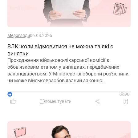
Медогляди
06.08.2026
ВЛК: коли відмовитися не можна та які є
винятки
Проходження військово-лікарської комісії є
обов'язковим етапом у випадках, передбачених
законодавством. У Міністерстві оборони роз'яснили,
чи може військовозобов'язаний законно
відмовитися від медичного огляду, які наслідки
матиме така відмова та що робити, якщо особа не
1
96
погоджується з направленням на ВЛК
Коментувати