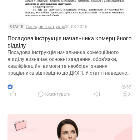
Посадові інструкції
06.08.2026
СТАТТЯ
Посадова інструкція начальника комерційного
відділу
Посадова інструкція начальника комерційного
відділу визначає основні завдання, обов’язки,
кваліфікаційні вимоги та необхідні знання
працівника відповідно до ДКХП. У статті наведено
зразок посадової інструкції, який можна адаптувати
до особливостей діяльності підприємства.
5
62
Коментувати
1
3