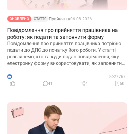
Прийняття
06.08.2026
ОНОВЛЕНО
СТАТТЯ
Повідомлення про прийняття працівника на
роботу: як подати та заповнити форму
Повідомлення про прийняття працівника потрібно
подати до ДПС до початку його роботи. У статті
розглянемо, хто та куди подає повідомлення, яку
електронну форму використовувати, як заповнити
кожну графу та що робити у разі помилки або
несвоєчасного подання
2
27767
41
4
60