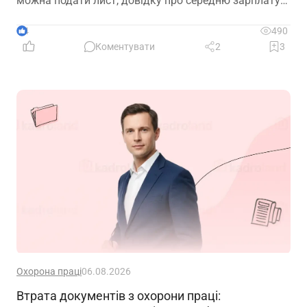
можна подати лист, довідку про середню зарплату
та звіт з квитанцією №1?
4
490
Коментувати
2
3
Охорона праці
06.08.2026
Втрата документів з охорони праці: