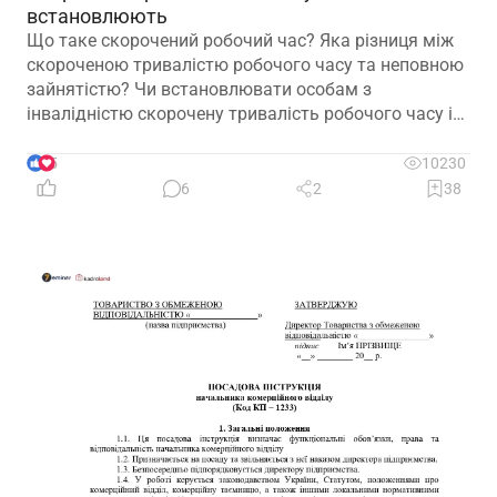
встановлюють
Що таке скорочений робочий час? Яка різниця між
скороченою тривалістю робочого часу та неповною
зайнятістю? Чи встановлювати особам з
інвалідністю скорочену тривалість робочого часу і
на якій підставі? Якими нормативними актами
передбачено встановлення скороченого робочого
5
10230
часу? І особливо актуальне запитання: чи потрібно
6
2
38
особі з інвалідністю встановити скорочений
робочий час?