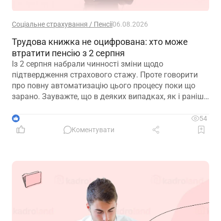
Соціальне страхування / Пенсії
06.08.2026
Трудова книжка не оцифрована: хто може
втратити пенсію з 2 серпня
Із 2 серпня набрали чинності зміни щодо
підтвердження страхового стажу. Проте говорити
про повну автоматизацію цього процесу поки що
зарано. Зауважте, що в деяких випадках, як і раніше,
можуть знадобитися додаткові документи для
підтвердження стажу і призначення пенсії
1
54
Коментувати