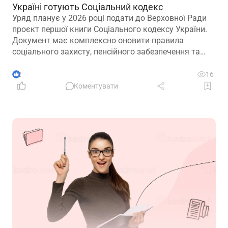
Україні готують Соціальний кодекс
Уряд планує у 2026 році подати до Верховної Ради
проєкт першої книги Соціального кодексу України.
Документ має комплексно оновити правила
соціального захисту, пенсійного забезпечення та
державної допомоги, а також гармонізувати
близько 100 законодавчих актів із правом ЄС
2
16
Коментувати