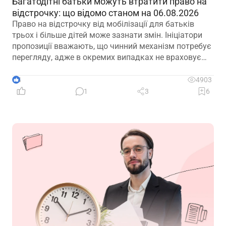
Багатодітні батьки можуть втратити право на
відстрочку: що відомо станом на 06.08.2026
Право на відстрочку від мобілізації для батьків
трьох і більше дітей може зазнати змін. Ініціатори
пропозиції вважають, що чинний механізм потребує
перегляду, адже в окремих випадках не враховує
фактичну участь батька в утриманні та вихованні
дітей. Водночас вже з’явилися перші офіційні
4
4903
коментарі
1
3
6