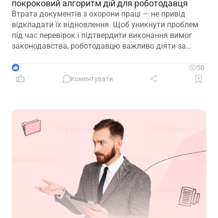
покроковий алгоритм дій для роботодавця
Втрата документів з охорони праці — не привід
відкладати їх відновлення. Щоб уникнути проблем
під час перевірок і підтвердити виконання вимог
законодавства, роботодавцю важливо діяти за
чітким алгоритмом: зафіксувати факт втрати,
відновити ключові документи та подбати про їх
1
50
надійне зберігання в майбутньому
Коментувати