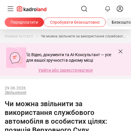
Передплатити
Спробувати безкоштовно
Безкоштов
Новини та статті
Чи можна звільнити за використання службового автомобіля в особистих цілях: позиція Верховного Суду
🚀 Відео, документи та AI-Консультант — усе
для вашої зручності в одному місці
Увійти або зареєструватися
29.06.2026
Звільнення
Чи можна звільнити за
використання службового
автомобіля в особистих цілях:
позиція Верховного Суду