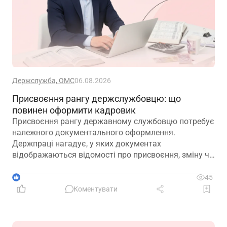
Держслужба, ОМС
06.08.2026
Присвоєння рангу держслужбовцю: що
повинен оформити кадровик
Присвоєння рангу державному службовцю потребує
належного документального оформлення.
Держпраці нагадує, у яких документах
відображаються відомості про присвоєння, зміну чи
позбавлення рангу
1
45
Коментувати