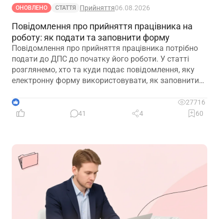
Прийняття
06.08.2026
ОНОВЛЕНО
СТАТТЯ
Повідомлення про прийняття працівника на
роботу: як подати та заповнити форму
Повідомлення про прийняття працівника потрібно
подати до ДПС до початку його роботи. У статті
розглянемо, хто та куди подає повідомлення, яку
електронну форму використовувати, як заповнити
кожну графу та що робити у разі помилки або
несвоєчасного подання
1
27716
41
4
60