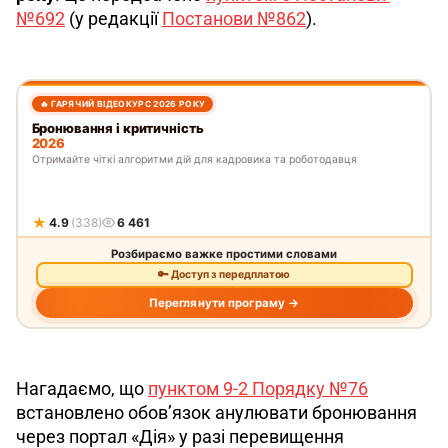
№692
 (у редакції 
Постанови №862
).
Нагадаємо, що 
пунктом 9-2 Порядку №76
встановлено обов’язок анулювати бронювання 
через портал «Дія» у разі перевищення 