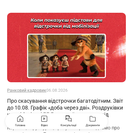
оформлення пенсії
Ранковий кадровик
06.08.2026
Про скасування відстрочки багатодітним. Звіт
до 10.08. Графік «доба через дві». Роздруківки
кожні 3 місяці 🙋‍♀️ Ранковий кадровик від
06.08.2026
Головна
Відео
Консультації
Документи
Коротко, структурно, зрозуміло розповідаємо про