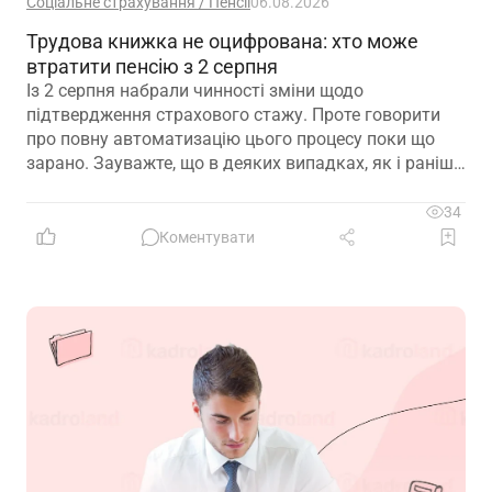
Соціальне страхування / Пенсії
06.08.2026
Трудова книжка не оцифрована: хто може
втратити пенсію з 2 серпня
Із 2 серпня набрали чинності зміни щодо
підтвердження страхового стажу. Проте говорити
про повну автоматизацію цього процесу поки що
зарано. Зауважте, що в деяких випадках, як і раніше,
можуть знадобитися додаткові документи для
підтвердження стажу і призначення пенсії
34
Коментувати