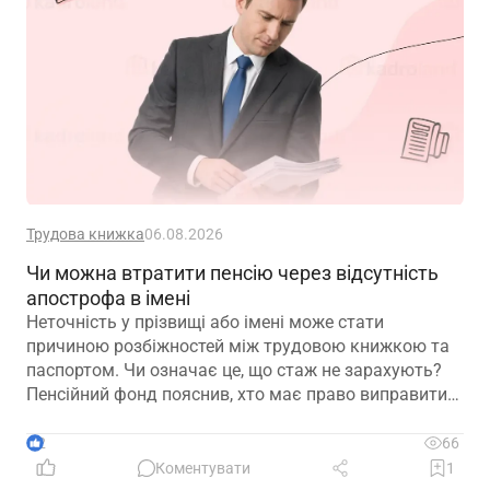
Трудова книжка
06.08.2026
Чи можна втратити пенсію через відсутність
апострофа в імені
Неточність у прізвищі або імені може стати
причиною розбіжностей між трудовою книжкою та
паспортом. Чи означає це, що стаж не зарахують?
Пенсійний фонд пояснив, хто має право виправити
помилку в титульному аркуші трудової книжки, на
підставі яких документів це робиться та чому не
2
66
варто відкладати внесення змін до моменту
Коментувати
1