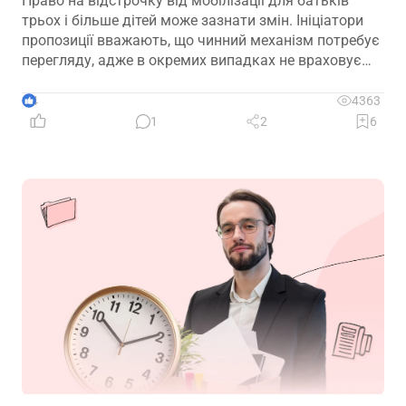
Право на відстрочку від мобілізації для батьків
трьох і більше дітей може зазнати змін. Ініціатори
пропозиції вважають, що чинний механізм потребує
перегляду, адже в окремих випадках не враховує
фактичну участь батька в утриманні та вихованні
дітей. Водночас вже з’явилися перші офіційні
4
4363
коментарі
1
2
6