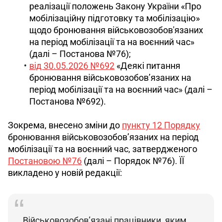
реалізації положень Закону України «Про
мобілізаційну підготовку та мобілізацію»
щодо бронювання військовозобов'язаних
на період мобілізації та на воєнний час»
(далі – Постанова №76);
від 30.05.2026 №692
«Деякі питання
бронювання військовозобов’язаних на
період мобілізації та на воєнний час» (далі –
Постанова №692).
Зокрема, внесено зміни до 
пункту 12 Порядку
бронювання військовозобов’язаних на період 
мобілізації та на воєнний час, затвердженого 
Постановою №76
 (далі – Порядок №76). ЇЇ 
викладено у новій редакції:
Військовозобов’язані працівники, яким 