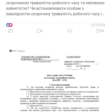
скороченою тривалістю робочого часу та неповною
зайнятістю? Чи встановлювати особам з
інвалідністю скорочену тривалість робочого часу і
на якій підставі? Якими нормативними актами
передбачено встановлення скороченого робочого
4
10224
часу? І особливо актуальне запитання: чи потрібно
6
2
38
особі з інвалідністю встановити скорочений
робочий час?