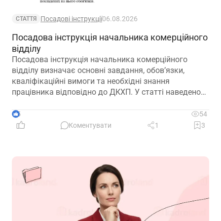
Посадові інструкції
06.08.2026
СТАТТЯ
Посадова інструкція начальника комерційного
відділу
Посадова інструкція начальника комерційного
відділу визначає основні завдання, обов’язки,
кваліфікаційні вимоги та необхідні знання
працівника відповідно до ДКХП. У статті наведено
зразок посадової інструкції, який можна адаптувати
до особливостей діяльності підприємства.
5
54
Коментувати
1
3