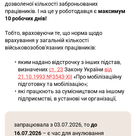
дозволеної кількості заброньованих 
працівників. І на це у роботодавця є 
максимум 
10 робочих днів!
Тобто, враховуючи те, що норма щодо 
врахування у загальній кількості 
військовозобов'язаних працівників:
яким надано відстрочку з інших підстав,
визначених
ст. 23
Закону України
від
21.10.1993 №3543-XII
«Про мобілізаційну
підготовку та мобілізацію»;
які працюють за сумісництвом на іншому
підприємстві, в установі чи організації,
запрацювала з 03.07.2026, то 
до
16.07.2026
 – є час для анулювання 