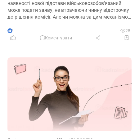
наявності нової підстави військовозобов'язаний
може подати заяву, не втрачаючи чинну відстрочку
до рішення комісії. Але чи можна за цим механізмом
змінити бронювання на сімейну або іншу відстрочку
без попереднього розбронювання? Розглянемо нові
2
28
правила та практичні ризики
Коментувати