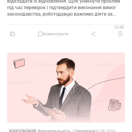
відкладати їх відновлення. Щоб уникнути проблем
під час перевірок і підтвердити виконання вимог
законодавства, роботодавцю важливо діяти за
чітким алгоритмом: зафіксувати факт втрати,
відновити ключові документи та подбати про їх
48
надійне зберігання в майбутньому
Коментувати
Відповідальність / Перевірки
06.08.2026
КОНСУЛЬТАЦІЯ