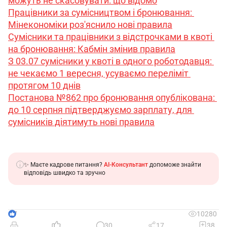
можуть не скасовувати: що відомо
Працівники за сумісництвом і бронювання: 
Мінекономіки роз'яснило нові правила
Сумісники та працівники з відстрочками в квоті 
на бронювання: Кабмін змінив правила
З 03.07 сумісники у квоті в одного роботодавця: 
не чекаємо 1 вересня, усуваємо переліміт 
протягом 10 днів
Постанова №862 про бронювання опублікована: 
до 10 серпня підтверджуємо зарплату, для 
сумісників діятимуть нові правила
✨ Маєте кадрове питання?
AI-Консультант
допоможе знайти
відповідь швидко та зручно
7
10280
30
17
38