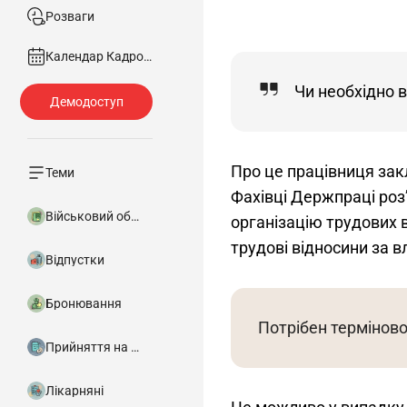
Розваги
Календар Кадровика
Чи необхідно 
Про це працівниця закл
Теми
Фахівці Держпраці роз’
Військовий облік
організацію трудових 
трудові відносини за в
Відпустки
Бронювання
Потрібен терміново
Прийняття на роботу
Лікарняні