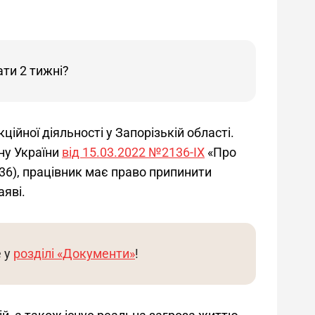
ти 2 тижні?
ійної діяльності у Запорізькій області. 
ну України 
від 15.03.2022 №2136-ІХ
 «Про 
36)
, працівник має право припинити 
аяві.
 у 
розділі «Документи»
!