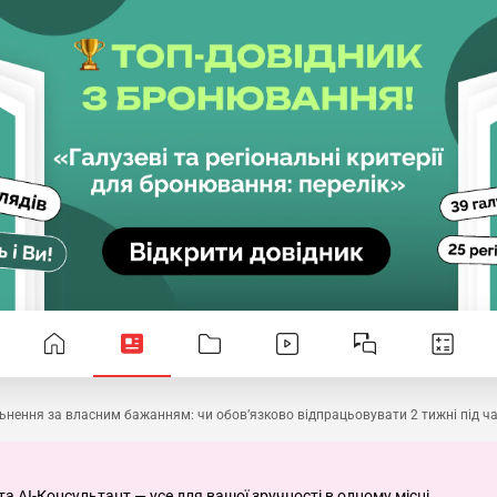
ьнення за власним бажанням: чи обов’язково відпрацьовувати 2 тижні під ча
та AI-Консультант — усе для вашої зручності в одному місці