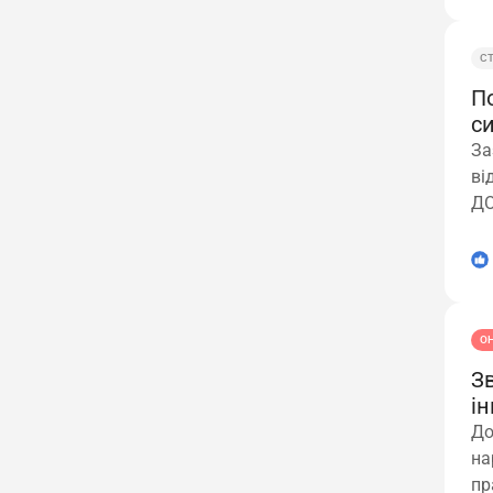
С
П
с
За
ві
ДО
ко
ви
1
О
З
ін
До
на
пр