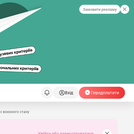
Замовити рекламу
Вхід
Передплатити
с воєнного стану
Увійти або зареєструватися