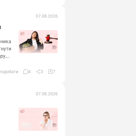
07.08.2026
и
вника
гнути
ру,
подобати
4
3
7
07.08.2026