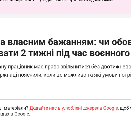
за власним бажанням: чи обо
ати 2 тижні під час воєнного
стану працівник має право звільнитися без двотижнев
ержпаці пояснили, коли це можливо та які умови пот
і матеріали?
Додайте нас в улюблені джерела Google
, щоб
ядах в Google.