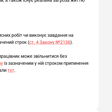
й, а також існує реальна загроза життю 
сних робіт чи виконує завдання на 
ачений строк (
ст. 4 Закону №2136
). 
 працівник може звільнитися без 
ву
 із зазначеним у ній строком припинення 
али 
тут
.