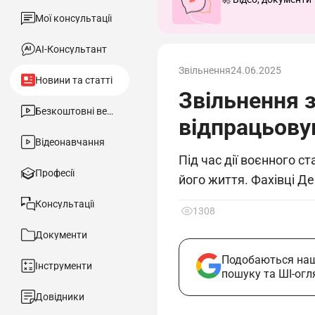
Мої консультації
АІ-Консультант
Звільнення
24.06.2025
Новини та статті
Звільнення 
Безкоштовні вебінари
відпрацьовув
Відеонавчання
Під час дії воєнного 
Професії
його життя. Фахівці Д
Консультації
1308
Документи
Подобаються наш
Інструменти
пошуку та ШІ-огл
Довідники