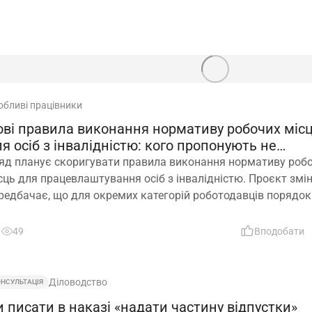
обливі працівники
ові правила виконання нормативу робочих міс
я осіб з інвалідністю: кого пропонують не
раховувати
яд планує скоригувати правила виконання нормативу роб
сць для працевлаштування осіб з інвалідністю. Проєкт змі
редбачає, що для окремих категорій роботодавців порядок
зрахунку нормативу буде переглянуто, аби врахувати спец
ньої діяльності та усунути практичні труднощі із виконання
49
Вподобати
конодавчих вимог
Діловодство
ОНСУЛЬТАЦІЯ
 писати в наказі «надати частину відпустки»