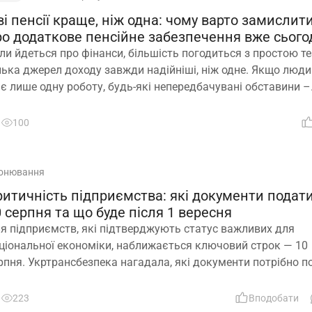
і пенсії краще, ніж одна: чому варто замислит
ро додаткове пенсійне забезпечення вже сього
ли йдеться про фінанси, більшість погодиться з простою т
лька джерел доходу завжди надійніші, ніж одне. Якщо люд
є лише одну роботу, будь-які непередбачувані обставини –
ільнення, закриття підприємства чи криза в окремій галузі
жуть миттєво позбавити її доходу. Саме тому диверсифіка
100
вно вважається одним із головних принципів фінансової
зпеки. Проте цей самий принцип чомусь рідко застосовуют
нсійного забезпечення
онювання
ритичність підприємства: які документи подат
 серпня та що буде після 1 вересня
я підприємств, які підтверджують статус важливих для
ціональної економіки, наближається ключовий строк — 10
рпня. Укртрансбезпека нагадала, які документи потрібно п
 розглядатимуть уже подані матеріали та що очікує на комп
і не встигнуть підтвердити свій статус
223
Вподобати