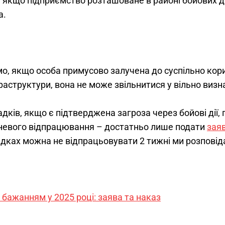
 якщо підприємство розташоване в районі бойових ді
а.
о, якщо особа примусово залучена до суспільно кори
раструктури, вона не може звільнитися у вільно визн
адків, якщо є підтверджена загроза через бойові дії,
невого відпрацювання – достатньо лише подати 
зая
адках можна не відпрацьовувати 2 тижні ми розповід
 бажанням у 2025 році: заява та наказ