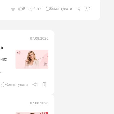
Вподобати
Коментувати
2
07.08.2026
ць
очих
н
ифіку
м
Коментувати
1
07.08.2026