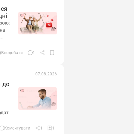
ися
дні
езою:
ина
 –
ція
Вподобати
1
ь до
07.08.2026
и до
одати,
анії,
Коментувати
1
1