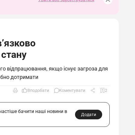
в’язково
 стану
ого відпрацювання, якщо існує загроза для
рібно дотримати
Вподобати
Коментувати
2
 частіше бачити наші новини в
Додати