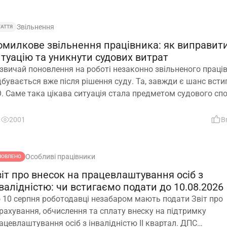
Звільнення
ТАТТЯ
омилкове звільнення працівника: як виправит
итуацію та уникнути судових витрат
звичай поновлення на роботі незаконно звільненого праці
дбувається вже після рішення суду. Та, завжди є шанс всти
. Саме така цікава ситуація стала предметом судового спо
ли роботодавець з власної ініціативи скасував помилково
даний наказ про звільнення. Розберемо її докладно
2001
В
Особливі працівники
НОВЛЕНО
віт про внесок на працевлаштування осіб з
валідністю: чи встигаємо подати до 10.08.2026
 10 серпня роботодавці незабаром мають подати Звіт про
рахування, обчислення та сплату внеску на підтримку
ацевлаштування осіб з інвалідністю ІІ квартал. ДПС