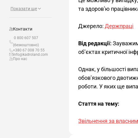
Це можливо у випадку,
та здоров’ю працівник
Показати ще
Джерело: 
Держпраці
Контакти
0 800 607 507
Від редакції:
 Зауважим
(безкоштовно)
+380 67 008 70 55
об’єктах критичної інф
info@kadroland.com
Про нас
Однак, у більшості вип
обов’язкового двотиж
роботи. У яких ще вип
Стаття на тему:
Звільнення за власним