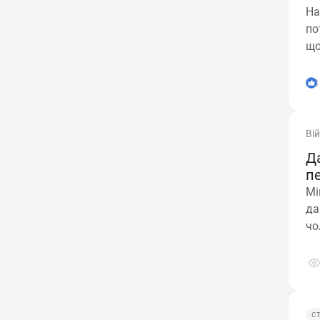
На
по
що
3
Ві
Да
п
Мі
да
чо
зо
С