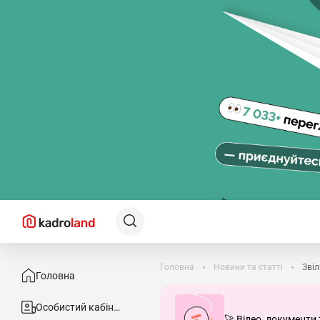
Головна
Новини та статті
Звіл
Головна
Особистий кабінет
🚀 Відео, документи 