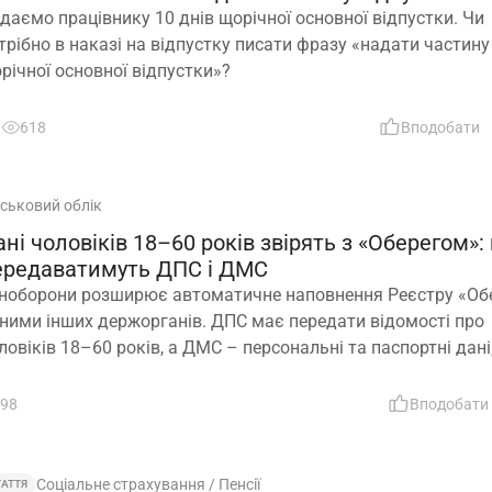
даємо працівнику 10 днів щорічної основної відпустки. Чи
трібно в наказі на відпустку писати фразу «надати частину
річної основної відпустки»?
618
Вподобати
йськовий облік
ні чоловіків 18–60 років звірять з «Оберегом»:
ередаватимуть ДПС і ДМС
ноборони розширює автоматичне наповнення Реєстру «Обе
ними інших держорганів. ДПС має передати відомості про
ловіків 18–60 років, а ДМС – персональні та паспортні дані
крема відцифрований образ обличчя
98
Вподобати
Соціальне страхування / Пенсії
ТАТТЯ