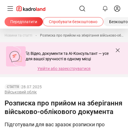
Передплатити
Спробувати безкоштовно
Безкоштов
Новини та статті
Розписка про прийом на зберігання військово-облікового документа
🚀 Відео, документи та AI-Консультант — усе
для вашої зручності в одному місці
Увійти або зареєструватися
28.07.2025
СТАТТЯ
Військовий облік
Розписка про прийом на зберігання
військово-облікового документа
Підготували для вас зразок розписки про