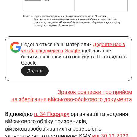
Подобаються наші матеріали?
Додайте нас в
улюблені джерела Google
, щоб частіше
бачити наші новини в пошуку та ШІ-оглядах в
Google.
Додати
Зразок розписки про прийом
на зберігання військово-облікового документа
Відповідно 
п. 34 Порядку
 організації та ведення 
військового обліку призовників, 
військовозобов’язаних та резервістів, 
затвердженого постановою КМУ 
від 30.12.2022 