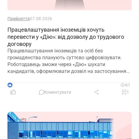
Прийняття
07.08.2026
Працевлаштування іноземців хочуть
перевести у «Дію»: від дозволу до трудового
договору
Працевлаштування іноземців та осіб без
громадянства планують суттєво цифровізувати.
Роботодавець зможе через «Дію» шукати
кандидатів, оформлювати дозвіл на застосування
праці, укладати трудовий договір та оформлювати
прийняття на роботу
2
61
Коментувати
1