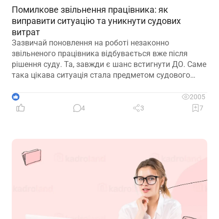
Помилкове звільнення працівника: як
виправити ситуацію та уникнути судових
витрат
Зазвичай поновлення на роботі незаконно
звільненого працівника відбувається вже після
рішення суду. Та, завжди є шанс встигнути ДО. Саме
така цікава ситуація стала предметом судового
спору, коли роботодавець з власної ініціативи
скасував помилково виданий наказ про звільнення.
1
2005
Розберемо її докладно
4
3
7