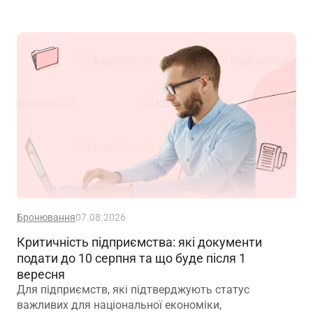
вважається одним із головних принципів фінансової
безпеки. Проте цей самий принцип чомусь рідко
застосовують до пенсійного забезпечення
Бронювання
07.08.2026
Критичність підприємства: які документи
подати до 10 серпня та що буде після 1
вересня
Для підприємств, які підтверджують статус
важливих для національної економіки,