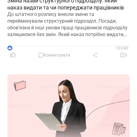
Зміна назви структурного підрозділу: який
наказ видати та чи попереджати працівників
До штатного розпису внесли зміни та
перейменували структурний підрозділ. Посади,
обов’язки й інші умови праці працівників підрозділу
залишилися без змін. Який наказ потрібно видати,
щоб працівники вважалися такими, що працюють у
підрозділі з новою назвою: про переведення чи
3
240
переміщення? Чи потрібно вносити записи до
Коментувати
3
трудових книжок? Якщо назву структурного
підрозділу зазначено в трудовій книжці, чи є її зміна
зміною істотних умов праці? Наприклад, працівник
був обліковцем тваринного комплексу, а після
перейменування працює у свинофермі.