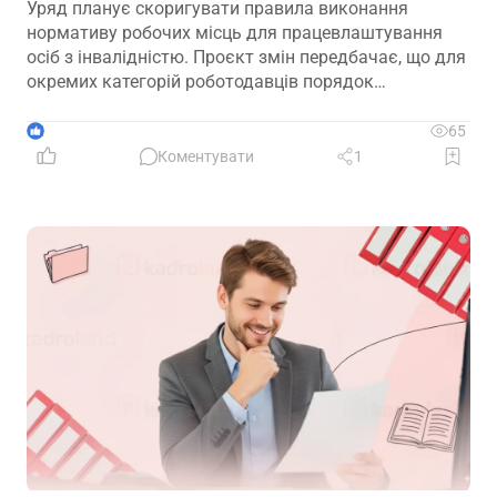
Уряд планує скоригувати правила виконання
нормативу робочих місць для працевлаштування
осіб з інвалідністю. Проєкт змін передбачає, що для
окремих категорій роботодавців порядок
розрахунку нормативу буде переглянуто, аби
врахувати специфіку їхньої діяльності та усунути
1
65
практичні труднощі із виконанням законодавчих
Коментувати
1
вимог