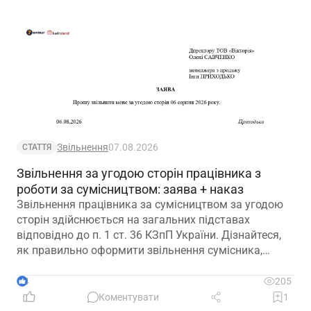
Звільнення
07.08.2026
СТАТТЯ
Звільнення за угодою сторін працівника з
роботи за сумісництвом: заява + наказ
Звільнення працівника за сумісництвом за угодою
сторін здійснюється на загальних підставах
відповідно до п. 1 ст. 36 КЗпП України. Дізнайтеся,
як правильно оформити звільнення сумісника,
визначити дату припинення трудового договору та
зафіксувати домовленість між працівником і
4
205
роботодавцем.
Коментувати
1