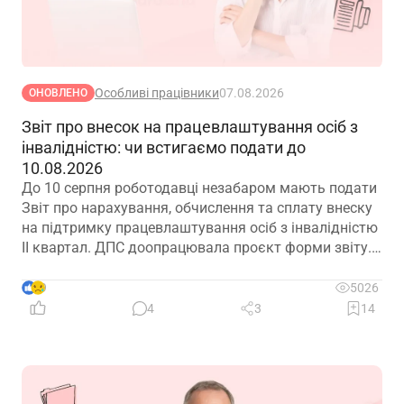
Особливі працівники
07.08.2026
ОНОВЛЕНО
Звіт про внесок на працевлаштування осіб з
інвалідністю: чи встигаємо подати до
10.08.2026
До 10 серпня роботодавці незабаром мають подати
Звіт про нарахування, обчислення та сплату внеску
на підтримку працевлаштування осіб з інвалідністю
ІІ квартал. ДПС доопрацювала проєкт форми звіту.
Але чи потрібно звітувати до 10.08.2026? Про це –
далі
9
5026
4
3
14