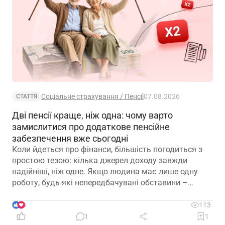
Соціальне страхування / Пенсії
07.08.2026
СТАТТЯ
Дві пенсії краще, ніж одна: чому варто
замислитися про додаткове пенсійне
забезпечення вже сьогодні
Коли йдеться про фінанси, більшість погодиться з
простою тезою: кілька джерел доходу завжди
надійніші, ніж одне. Якщо людина має лише одну
роботу, будь-які непередбачувані обставини –
звільнення, закриття підприємства чи криза в
окремій галузі – можуть миттєво позбавити її
3
113
доходу. Саме тому диверсифікація давно
1
1