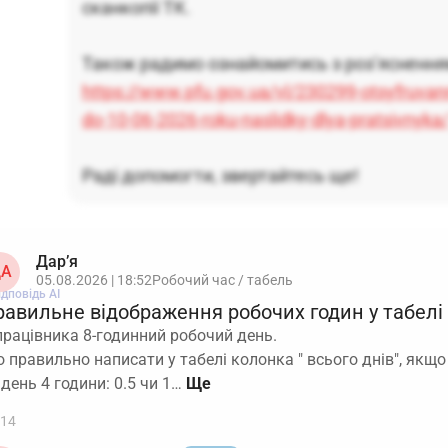
сканкопії ТК.
Також радимо ознайомитись з роз’яснення
https://www.pfu.gov.ua/vl/230299-otsyfruvan
do-10-06-2026-roku-naslidky-dlya-pratsivnyka
Раді допомогти, звертайтесь ще!
Дар’я
А
05.08.2026 | 18:52
Робочий час / табель
ідповідь АІ
равильне відображення робочих годин у табелі
працівника 8-годинний робочий день.
 правильно написати у табелі колонка " всього днів", якщ
 день 4 години: 0.5 чи 1…
14