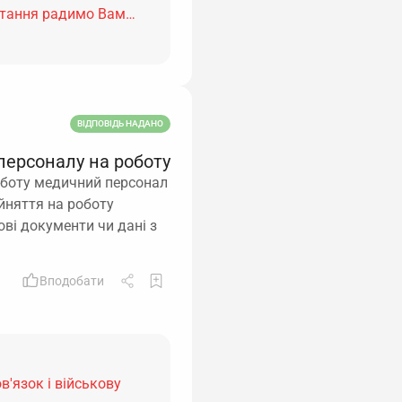
питання радимо Вам…
ВІДПОВІДЬ НАДАНО
персоналу на роботу
роботу медичний персонал
ийняття на роботу
ві документи чи дані з
Вподобати
в'язок і військову