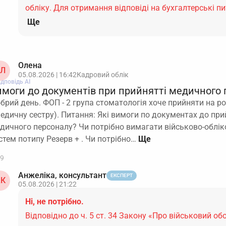
обліку. Для отримання відповіді на бухгалтерські 
Ще
Олена
Л
05.08.2026 | 16:42
Кадровий облік
ідповідь АІ
имоги до документів при прийнятті медичного 
брий день. ФОП - 2 група стоматологія хоче прийняти на 
медичну сестру). Питання: Які вимоги по документах до пр
дичного персоналу? Чи потрібно вимагати військово-обліко
стем потипу Резерв + . Чи потрібно…
9
Анжеліка, консультант
ЕКСПЕРТ
К
05.08.2026 | 21:22
Ні, не потрібно.
Відповідно до ч. 5 ст. 34 Закону «Про військовий обо