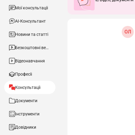
Мої консультації
АІ-Консультант
ОЛ
Новини та статті
Безкоштовні вебінари
Відеонавчання
Професії
Консультації
Документи
Інструменти
Довідники