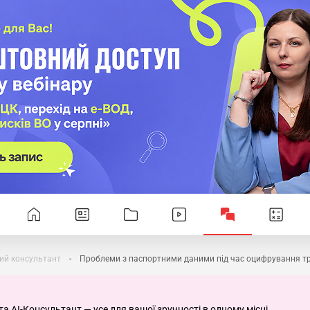
ий консультант
Проблеми з паспортними даними під час оцифрування т
та AI-Консультант — усе для вашої зручності в одному місці