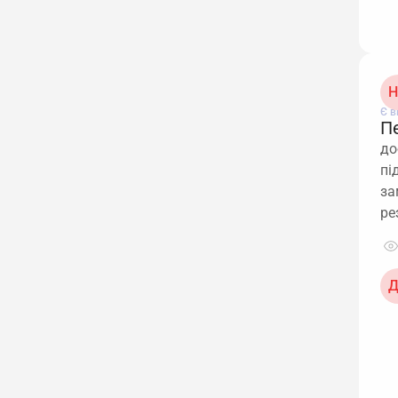
Н
Є в
П
до
пі
за
ре
Д