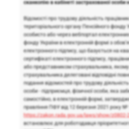
сканкопію в кабінеті застрахованої особи 
Відомості про трудову діяльність працівни
територіального органу Пенсійного фонду 
особисто або через вебпортал електронних
фонду України в електронній формі з обов
електронного підпису, що базується на кв
сертифікаті електронного підпису, праців
або представником страхувальника, якому
страхувальника делеговані відповідні пов
подання відомостей про трудову діяльність
особи - підприємця, фізичної особи, яка з
самостійно, в електронній формі, затверд
правління ПФУ від 12 березня 2021 року № 
https://zakon.rada.gov.ua/laws/show/z0802-
встановлює для роботодавця пріоритетног