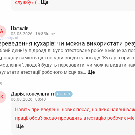
службу» (…
Ще
Наталія
А
05.08.2026 | 16:35
Інше
ідповідь АІ
ереведення кухарів: чи можна використати резу
брий день! у підрозділі було атестоване робоче місце за по
дрозділу замість цієї посади вводять посаду "Кухар з приго
мовлення". людей будуть переводити. чи можна видати на
зультати атестації робочого місця за…
9
Дарія, консультант
ЕКСПЕРТ
К
06.08.2026 | 08:40
Навіть при введенні нових посад, на яких наявні важ
праці, обов’язково проводять атестацію робочих мі
Ще