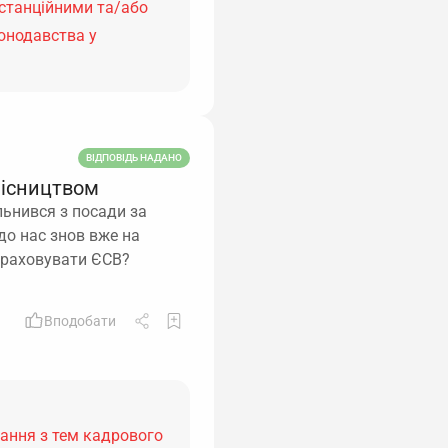
истанційними та/або
онодавства у
ВІДПОВІДЬ НАДАНО
місництвом
льнився з посади за
до нас знов вже на
араховувати ЄСВ?
Вподобати
тання з тем кадрового