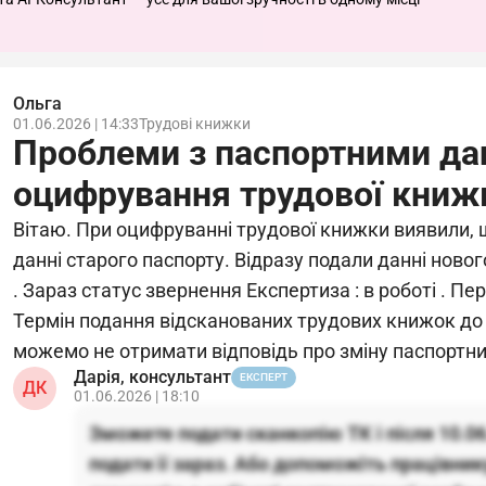
Ольга
01.06.2026 | 14:33
Трудові книжки
Проблеми з паспортними да
оцифрування трудової книж
Вітаю. При оцифруванні трудової книжки виявили, щ
данні старого паспорту. Відразу подали данні новог
. Зараз статус звернення Експертиза : в роботі . Пе
Термін подання відсканованих трудових книжок до 
можемо не отримати відповідь про зміну паспортни
Дарія, консультант
ЕКСПЕРТ
ДК
01.06.2026 | 18:10
Зможете подати сканкопію ТК і після 10.0
подати її зараз. Або допоможіть працівни