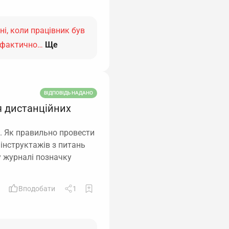
ні, коли працівник був
е фактично…
Ще
ВІДПОВІДЬ НАДАНО
я дистанційних
. Як правильно провести
 інструктажів з питань
у журналі позначку
Вподобати
1