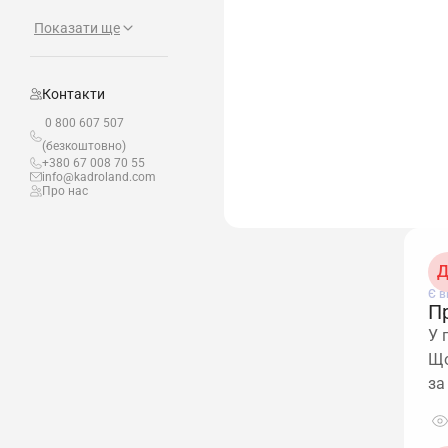
Показати ще
Контакти
0 800 607 507
(безкоштовно)
+380 67 008 70 55
info@kadroland.com
Про нас
Д
Є в
П
У 
Що
за