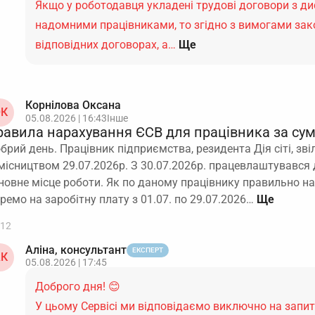
Якщо у роботодавця укладені трудові договори з д
надомними працівниками, то згідно з вимогами зак
відповідних договорах, а…
Ще
Корнілова Оксана
К
05.08.2026 | 16:43
Інше
равила нарахування ЄСВ для працівника за су
брий день. Працівник підприємства, резидента Дія сіті, зві
місництвом 29.07.2026р. З 30.07.2026р. працевлаштувався 
новне місце роботи. Як по даному працівнику правильно н
ремо на заробітну плату з 01.07. по 29.07.2026…
12
Аліна, консультант
ЕКСПЕРТ
К
05.08.2026 | 17:45
Доброго дня! 😊
У цьому Сервісі ми відповідаємо виключно на запи