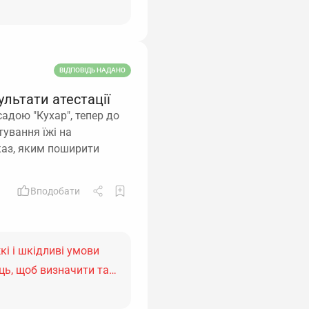
ВІДПОВІДЬ НАДАНО
льтати атестації
садою "Кухар", тепер до
тування їжі на
каз, яким поширити
Вподобати
кі і шкідливі умови
сць, щоб визначити та…