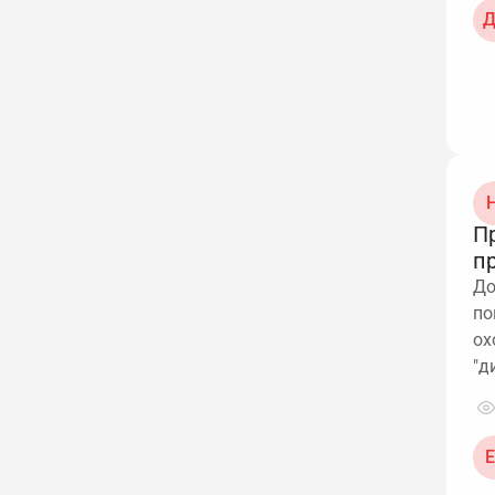
Д
Н
П
п
До
по
ох
"д
Е