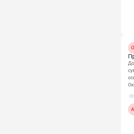
О
П
До
су
ос
Ок
А