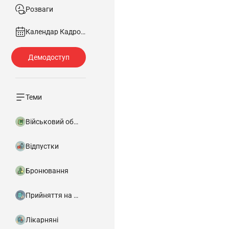
Розваги
Календар Кадровика
Теми
Військовий облік
Відпустки
Бронювання
Прийняття на роботу
Лікарняні