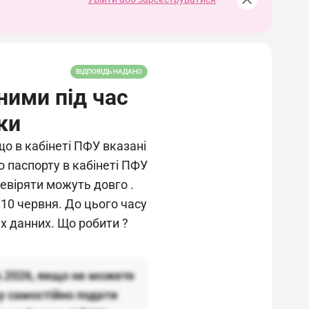
ВІДПОВІДЬ НАДАНО
ними під час
ки
о в кабінеті ПФУ вказані
о паспорту в кабінеті ПФУ
ревіряти можуть довго .
10 червня. До цього часу
х данних. Що робити ?
6.2026, якщо не можете
ку самостійно подати