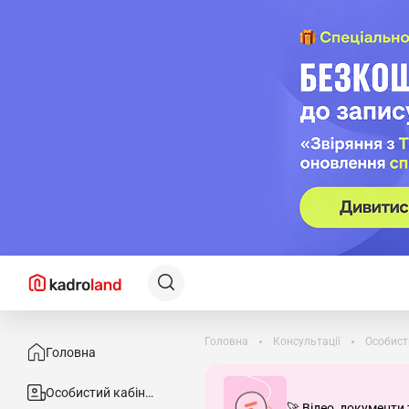
Головна
Консультації
Особист
Головна
Особистий кабінет
🚀 Відео, документи 