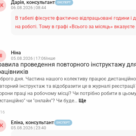
Дарія, консультант
ЕКСПЕРТ
К
06.08.2026 | 08:44
В табелі фіксуєте фактично відпрацьовані години і д
на роботі. Тому в графі «Всього за місяць» вказуєт
Ніна
І
05.08.2026 | 17:06
Інше
равила проведення повторного інструктажу дл
рацівників
брого дня. Частина нашого колективу працює дистанційно
вторний інструктаж та відобразити це в журналі реєстрації
орони праці на робочому місці? Чи потрібно робити в цьом
истанційно" чи "онлайн"? Чи буде…
16
Еліна, консультант
ЕКСПЕРТ
К
05.08.2026 | 23:40