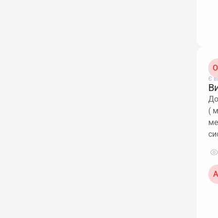
О
Є в
В
До
( 
ме
си
А