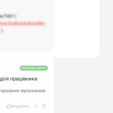
м ПФУ (
nya-trudovoyi-knyzhky-
/
).
ВІДПОВІДЬ НАДАНО
 для працівника
о працівник відпрацював
Вподобати