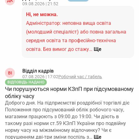
ДК
09.08.2026 | 21:52
Ні, не можна.
Адміністратор: неповна вища освіта
(молодший спеціаліст) або повна загальна
середня освіта та професійно-технічна
освіта. Без вимог до стажу…
Ще
Відділ кадрів
ВІ
07.08.2026 | 17:02
Робочий час / табель
ВІДПОВІДЬ НАДАНО
Чи порушуються норми КЗпП при підсумованому
обліку часу
Доброго дня. На підприємстві роздрібної торгівлі діє
Положення про підсумований облік робочого часу,
магазини працюють з 09:00 до 19:00. Чи діють в
такому разі норми ст.59 КЗпП України про подвійну
норму часу на міжзмінному відпочинку? Чи є
порушенням дві-три зміни поспіль з…