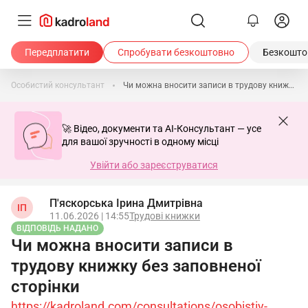
Передплатити
Спробувати безкоштовно
Безкоштов
Особистий консультант
Чи можна вносити записи в трудову книжку без заповненої сторінки
🚀 Відео, документи та AI-Консультант — усе
для вашої зручності в одному місці
Увійти або зареєструватися
П'яскорська Ірина Дмитрівна
ІП
11.06.2026 | 14:55
Трудові книжки
ВІДПОВІДЬ НАДАНО
Чи можна вносити записи в
трудову книжку без заповненої
сторінки
https://kadroland.com/consultations/osobistiy-