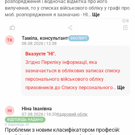
розпорядження і водночас відмітка про його
вилучення, то у списках військового обліку у графі про
моб. розпорядження я зазначаю - НІ…
6
Таміла, консультант
ЕКСПЕРТ
ТК
08.08.2026 | 12:38
Вказуєте "Ні".
Згідно Переліку інформації, яка
зазначається в облікових записах списку
персонального військового обліку
призовників до Списку персонального…
Ще
Ніна Іванівна
НІ
07.08.2026 | 16:20
Кадровий облік
ВІДПОВІДЬ НАДАНО
Є відповідь АІ
Проблеми з новим класифікатором професій: