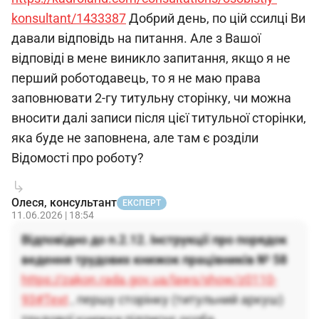
konsultant/1433387
Добрий день, по цій ссилці Ви
давали відповідь на питання. Але з Вашої
відповіді в мене виникло запитання, якщо я не
перший роботодавець, то я не маю права
заповнювати 2-гу титульну сторінку, чи можна
вносити далі записи після цієї титульної сторінки,
яка буде не заповнена, але там є розділи
Відомості про роботу?
Олеся, консультант
ЕКСПЕРТ
11.06.2026 | 18:54
Відповідно до п.2.12. Інструкції про порядок
ведення трудових книжок працівників № 58
https://zakon.rada.gov.ua/laws/show/z0110-
93#Text
, першу сторінку (титульний аркуш)