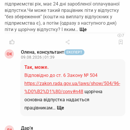
підприємстві рік, має 24 дні заробленої оплачуваної
відпустки.Чи може такий працівник піти у відпустку
"без збереження" (кошти на виплату відпускних у
підприємства є), а потім (одразу з наступного дня)
піти у щорічну відпустку? І яким…
7
Олена, консультант
ЕКСПЕРТ
ОК
09.08.2026 | 01:39
Так, може.
Відповідно до ст. 6 Закону № 504
https://zakon.rada.gov.ua/laws/show/504/96-
%D0%B2%D1%80/conv#n48
щорічна
основна відпустка надається
працівникам…
Ще
Дар’я