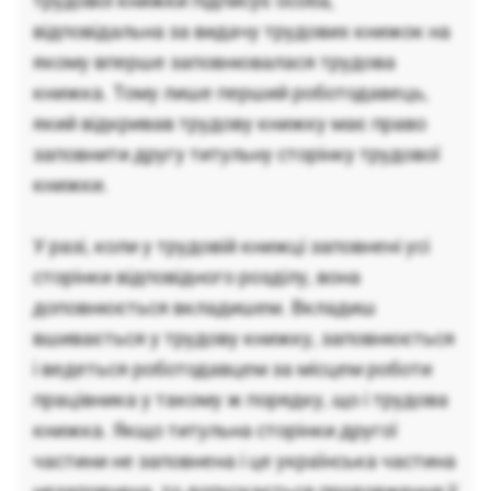
трудової книжки підписує особа,
відповідальна за видачу трудових книжок на
якому вперше заповнювалася трудова
книжка. Тому лише перший роботодавець,
який відкривав трудову книжку має право
заповнити другу титульну сторінку трудової
книжки.
У разі, коли у трудовій книжці заповнені усі
сторінки відповідного розділу, вона
доповнюється вкладишем. Вкладиш
вшивається у трудову книжку, заповнюється
і ведеться роботодавцем за місцем роботи
працівника у такому ж порядку, що і трудова
книжка. Якщо титульна сторінки другої
частини не заповнена і це українська частина