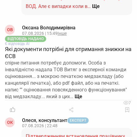
ВОД. Але є випадки коли в…
Ще
Оксана Володимирівна
ОВ
07.08.2026 | 15:49
Інше
ВІДПОВІДЬ НАДАНО
Є відповідь АІ
Які документи потрібні для отримання знижки на
ЄСВ
спірне питання потребує допомоги. Особа з
інвалідністю надала ТОВ Витяг з експерної команди
оцінювання... з мокрою печаткою медзакладу (або
канцелярії печатка), або pdf файл, або на печаткі.
напис "" оцінювання повсякденного функціонування"
від медзакладу... який з цих…
7
Олеся, консультант
ЕКСПЕРТ
ОК
07.08.2026 | 22:48
Підтвердженням встановлення працівнику