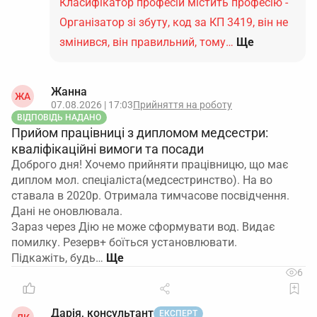
Класифікатор професій містить професію -
Організатор зі збуту, код за КП 3419, він не
змінився, він правильний, тому…
Ще
Жанна
ЖА
07.08.2026 | 17:03
Прийняття на роботу
ВІДПОВІДЬ НАДАНО
Прийом працівниці з дипломом медсестри:
кваліфікаційні вимоги та посади
Доброго дня! Хочемо прийняти працівницю, що має
диплом мол. спеціаліста(медсестринство). На во
ставала в 2020р. Отримала тимчасове посвідчення.
Дані не оновлювала.
Зараз через Дію не може сформувати вод. Видає
помилку. Резерв+ боїться установлювати.
Підкажіть, будь…
6
Дарія, консультант
ЕКСПЕРТ