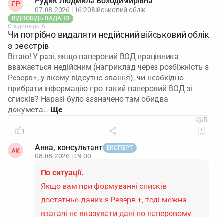
Рудик Людмила Володимирівна
ЛР
07.08.2026 | 16:20
Військовий облік
ВІДПОВІДЬ НАДАНО
Є відповідь АІ
Чи потрібно видаляти недійсний військовий облік
з реєстрів
Вітаю! У разі, якщо паперовий ВОД працівника
вважається недійсним (наприклад через розбіжність з
Резерв+, у якому відсутнє звання), чи необхідно
прибрати інформацію про такий паперовий ВОД зі
списків? Наразі було зазначено там обидва
докумета…
5
Анна, консультант
ЕКСПЕРТ
АК
08.08.2026 | 09:00
По ситуації.
Якщо вам при формуванні списків
достатньо даних з Резерв +, тоді можна
взагалі не вказувати дані по паперовому