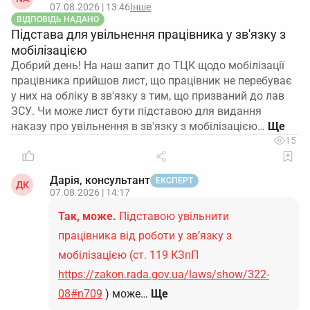
07.08.2026 | 13:46
Інше
ВІДПОВІДЬ НАДАНО
Підстава для увільнення працівника у зв'язку з
мобілізацією
Добрий день! На наш запит до ТЦК щодо мобілізації
працівника прийшов лист, що працівник не перебуває
у них на обліку в зв'язку з тим, що призваний до лав
ЗСУ. Чи може лист бути підставою для видання
наказу про увільнення в зв'язку з мобілізацією…
15
Дарія, консультант
ЕКСПЕРТ
ДК
07.08.2026 | 14:17
Так, може.
Підставою увільнити
працівника від роботи у зв’язку з
мобілізацією (ст. 119 КЗпП
https://zakon.rada.gov.ua/laws/show/322-
08#n709
) може…
Ще