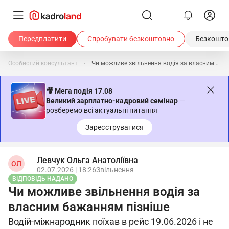
Передплатити
Спробувати безкоштовно
Безкоштов
Особистий консультант
Чи можливе звільнення водія за власним бажанням пізніше
🎥 Мега подія 17.08
Великий зарплатно-кадровий семінар
—
розберемо всі актуальні питання
Зареєструватися
Левчук Ольга Анатоліївна
ОЛ
02.07.2026 | 18:26
Звільнення
ВІДПОВІДЬ НАДАНО
Чи можливе звільнення водія за
власним бажанням пізніше
Водій-міжнародник поїхав в рейс 19.06.2026 і не