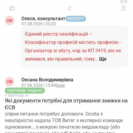
4
Олеся, консультант
ЕКСПЕРТ
ОК
07.08.2026 | 20:20
Єдиний реєстр кваліфікацій –
Класифікатор професій містить професію -
Організатор зі збуту, код за КП 3419, він не
змінився, він правильний, тому…
Ще
Оксана Володимирівна
ОВ
07.08.2026 | 15:49
Інше
ВІДПОВІДЬ НАДАНО
Є відповідь АІ
Які документи потрібні для отримання знижки на
ЄСВ
спірне питання потребує допомоги. Особа з
інвалідністю надала ТОВ Витяг з експерної команди
оцінювання... з мокрою печаткою медзакладу (або