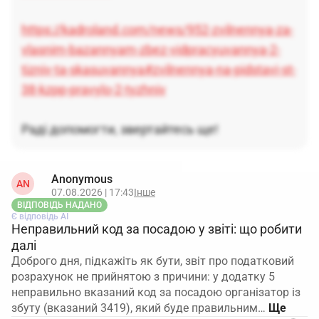
https://kadroland.com/news/952-zvilnennya-za-
vlasnim-bazannyam-zbez-vidpracyuvannya-2-
tizniv-ta-skasuvannya#zvilnennya-na-pidstavi-st-
38-kzpp-pravylo-2-tyzhniv
Раді допомогти, звертайтесь ще!
Anonymous
AN
07.08.2026 | 17:43
Інше
ВІДПОВІДЬ НАДАНО
Є відповідь АІ
Неправильний код за посадою у звіті: що робити
далі
Доброго дня, підкажіть як бути, звіт про податковий
розрахунок не прийнятою з причини: у додатку 5
неправильно вказаний код за посадою організатор із
збуту (вказаний 3419), який буде правильним…