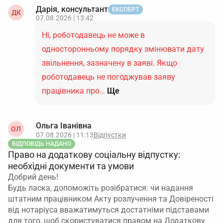
Дарія, консультант
ЕКСПЕРТ
ДК
07.08.2026 | 13:42
Ні, роботодавець не може в
односторонньому порядку змінювати дату
звільнення, зазначену в заяві. Якщо
роботодавець не погоджував заяву
працівника про…
Ще
Ольга Іванівна
ОЛ
07.08.2026 | 11:13
Відпустки
ВІДПОВІДЬ НАДАНО
Право на додаткову соціальну відпустку:
необхідні документи та умови
Добрий день!
Будь ласка, допоможіть розібратися: чи надання
штатним працівником Акту розлучення та Довіреності
від нотаріуса вважатимуться достатніми підставами
для того, щоб скористуватися правом на Додаткову