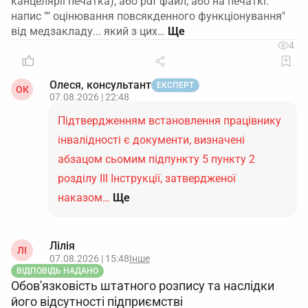
канцелярії печатка), або pdf файл, або на печаткі.
напис "" оцінювання повсякденного функціонування"
від медзакладу... який з цих…
4
Олеся, консультант
ЕКСПЕРТ
ОК
07.08.2026 | 22:48
Підтвердженням встановлення працівнику
інвалідності є документи, визначені
абзацом сьомим підпункту 5 пункту 2
розділу ІІІ Інструкції, затвердженої
наказом…
Ще
Лілія
ЛІ
07.08.2026 | 15:48
Інше
ВІДПОВІДЬ НАДАНО
Обов'язковість штатного розпису та наслідки
його відсутності підприємстві