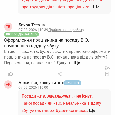
про трудову діяльність працівника…
Ще
Бичок Тетяна
ТБ
07.08.2026 | 10:39
Прийняття на роботу
ВІДПОВІДЬ НАДАНО
Оформлення працівника на посаду В.О.
начальника відділу збуту
Вітаю.! Підкажіть, будь ласка, як правильно оформити
працівника на посаду В.О. начальника відділу збуту?
Переведення, назначення? Дякую…
5
Анжеліка, консультант
ЕКСПЕРТ
АК
07.08.2026 | 16:00
Посади «
в.о. начальника…
» не існує.
Такої посади як «в.о. начальника відділу
збуту» (як і «в.о.» будь-якої іншої…
Ще