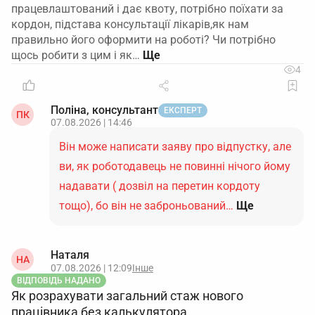
працевлаштований і дає квоту, потрібно поїхати за
кордон, підстава консультації лікарів,як нам
правильно його оформити на роботі? Чи потрібно
щось робити з цим і як…
4
Поліна, консультант
ЕКСПЕРТ
ПК
07.08.2026 | 14:46
Він може написати заяву про відпустку, але
ви, як роботодавець не повинні нічого йому
надавати ( дозвіл на перетин кордоту
тощо), бо він не заброньований…
Ще
Наталя
НА
07.08.2026 | 12:09
Інше
ВІДПОВІДЬ НАДАНО
Як розрахувати загальний стаж нового
працівника без калькулятора