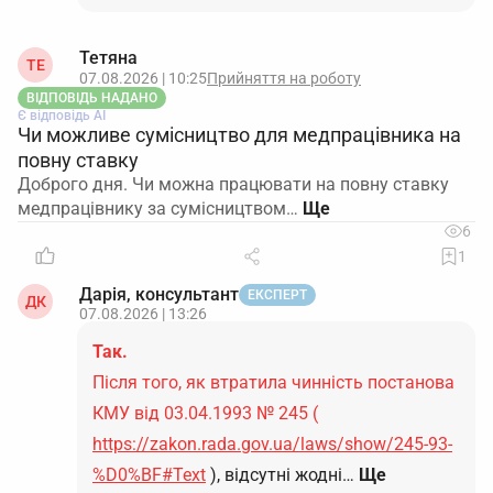
Тетяна
ТЕ
07.08.2026 | 10:25
Прийняття на роботу
ВІДПОВІДЬ НАДАНО
Є відповідь АІ
Чи можливе сумісництво для медпрацівника на
повну ставку
Доброго дня. Чи можна працювати на повну ставку
медпрацівнику за сумісництвом…
6
1
Дарія, консультант
ЕКСПЕРТ
ДК
07.08.2026 | 13:26
Так.
Після того, як втратила чинність постанова
КМУ від 03.04.1993 № 245 (
https://zakon.rada.gov.ua/laws/show/245-93-
%D0%BF#Text
), відсутні жодні…
Ще