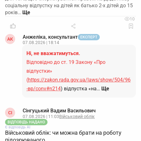
соціальну відпустку на дітей як батько 2-х дітей до 15
років…
10
Анжеліка, консультант
ЕКСПЕРТ
АК
07.08.2026 | 18:14
Ні, не вважатимуться.
Відповідно до ст. 19 Закону «Про
відпустки»
(
https://zakon.rada.gov.ua/laws/show/504/96
-вр/conv#n214
) відпустка «на…
Ще
Сінгуцький Вадим Васильович
СІ
07.08.2026 | 11:03
Військовий облік
ВІДПОВІДЬ НАДАНО
Є відповідь АІ
Військовий облік: чи можна брати на роботу
підозрюваного