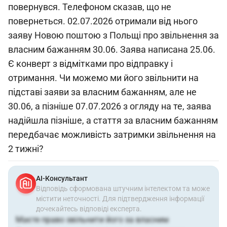
повернувся. Телефоном сказав, що не
повернеться. 02.07.2026 отримали від нього
заяву Новою поштою з Польщі про звільнення за
власним бажанням 30.06. Заява написана 25.06.
Є конверт з відмітками про відправку і
отримання. Чи можемо ми його звільнити на
підставі заяви за власним бажанням, але не
30.06, а пізніше 07.07.2026 з огляду на те, заява
надійшла пізніше, а стаття за власним бажанням
передбачає можливість затримки звільнення на
2 тижні?
АІ-Консультант
Відповідь сформована штучним інтелектом та може
містити неточності. Для підтвердження інформації
дочекайтесь відповіді експерта.
Маєте право звільнити його за власним