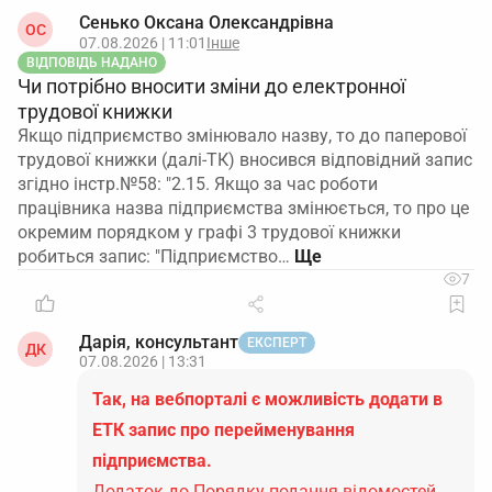
Сенько Оксана Олександрівна
ОС
07.08.2026 | 11:01
Інше
ВІДПОВІДЬ НАДАНО
Чи потрібно вносити зміни до електронної
трудової книжки
Якщо підприємство змінювало назву, то до паперової
трудової книжки (далі-ТК) вносився відповідний запис
згідно інстр.№58: "2.15. Якщо за час роботи
працівника назва підприємства змінюється, то про це
окремим порядком у графі 3 трудової книжки
робиться запис: "Підприємство…
7
Дарія, консультант
ЕКСПЕРТ
ДК
07.08.2026 | 13:31
Так, на вебпорталі є можливість додати в
ЕТК запис про перейменування
підприємства.
Додаток до Порядку подання відомостей