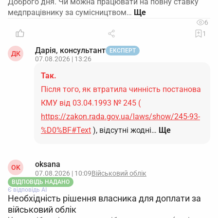
Доброго дня. Чи можна працювати на повну ставку
медпрацівнику за сумісництвом…
6
1
Дарія, консультант
ЕКСПЕРТ
ДК
07.08.2026 | 13:26
Так.
Після того, як втратила чинність постанова
КМУ від 03.04.1993 № 245 (
https://zakon.rada.gov.ua/laws/show/245-93-
%D0%BF#Text
), відсутні жодні…
Ще
oksana
OK
07.08.2026 | 10:09
Військовий облік
ВІДПОВІДЬ НАДАНО
Є відповідь АІ
Необхідність рішення власника для доплати за
військовий облік