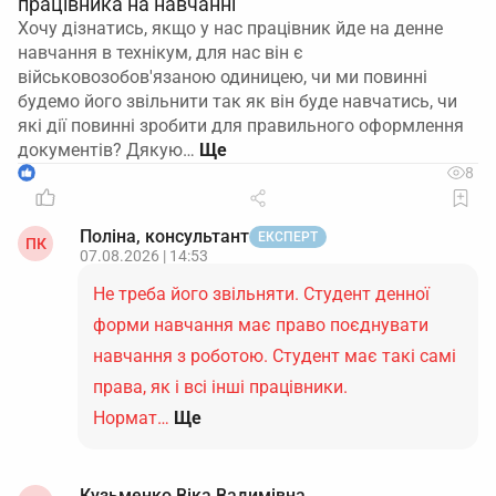
працівника на навчанні
Хочу дізнатись, якщо у нас працівник йде на денне
навчання в технікум, для нас він є
військовозобов'язаною одиницею, чи ми повинні
будемо його звільнити так як він буде навчатись, чи
які дії повинні зробити для правильного оформлення
документів? Дякую…
1
8
Поліна, консультант
ЕКСПЕРТ
ПК
07.08.2026 | 14:53
Не треба його звільняти. Студент денної
форми навчання має право поєднувати
навчання з роботою. Студент має такі самі
права, як і всі інші працівники.
Нормат…
Ще
Кузьменко Віка Вадимівна