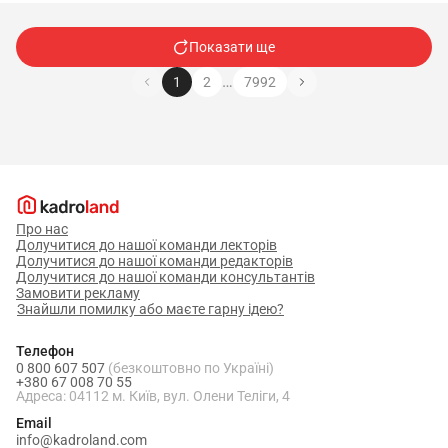
Показати ще
…
1
2
7992
Про нас
Долучитися до нашої команди лекторів
Долучитися до нашої команди редакторів
Долучитися до нашої команди консультантів
Замовити рекламу
Знайшли помилку або маєте гарну ідею?
Телефон
0 800 607 507
(безкоштовно по Україні)
+380 67 008 70 55
Адреса: 04112 м. Київ, вул. Олени Теліги, 4
Email
info@kadroland.com