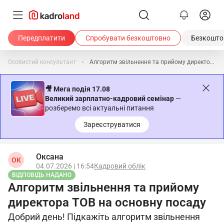
Передплатити
Спробувати безкоштовно
Безкоштов
Особистий консультант
Алгоритм звільнення та прийому директора ТОВ на основну посаду
🎥 Мега подія 17.08
Великий зарплатно-кадровий семінар
—
розберемо всі актуальні питання
Зареєструватися
Оксана
ОК
04.07.2026 | 16:54
Кадровий облік
ВІДПОВІДЬ НАДАНО
Алгоритм звільнення та прийому
директора ТОВ на основну посаду
Добрий день! Підкажіть алгоритм звільнення