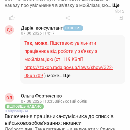
наказу про увільнення в зв'язку з мобілізацією…
15
Дарія, консультант
ЕКСПЕРТ
ДК
07.08.2026 | 14:17
Так, може.
Підставою увільнити
працівника від роботи у зв’язку з
мобілізацією (ст. 119 КЗпП
https://zakon.rada.gov.ua/laws/show/322-
08#n709
) може…
Ще
Ольга Фертиченко
ОЛ
07.08.2026 | 13:35
Військовий облік
ВІДПОВІДЬ НАДАНО
Є відповідь АІ
Включення працівника-сумісника до списків
військовозобов'язаних: нюанси
Доброго дня! Таке питання: Чи включати у Списки