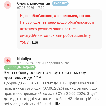
контролюючих органів.
Олеся, консультант
ЕКСПЕРТ
ОК
07.08.2026 | 17:50
Військовий облік та ПФУ
. Якщо директор є
Ні, не обов'язково, але рекомендовано.
призовником, військовозобов’язаним або
На сьогодні питання щодо обов'язковості
резервістом, зміна його статусу як працівника
розцінюється як подія, що впливає на облікові
штатного розпису залишається
дані. У такому разі протягом 7 днів подають
дискусійним, однак для роботодавців, у
повідомлення до ТЦК за відповідною формою, а
тому…
Ще
також, якщо підприємство віднесено до критично
важливих, подають оперативні відомості до ПФУ
про звільнення і прийняття.
Nataliya
NA
07.08.2026 | 13:51
Кадровий облік
Об’єднана звітність
. У Податковому розрахунку
ВІДПОВІДЬ НАДАНО
зміну статусу потрібно відобразити як припинення
Зміна обліку робочого часу після призову
одних трудових відносин і початок інших. У
працівника до ЗСУ
додатку про трудові відносини на одного
Добрий день! На наш запит до ТЦК щодо мобілізації
працівника сьгогодні (07.08.2026) прийшов лист, що
застрахованого працівника відводять два рядки:
працівник призваний до лав ЗСУ з 25.03.2026. З цієї
в одному — звільнення з посади директора за
дати до сьогодні ми клали в табелі НЗ. Чи потрібно за
сумісництвом (дата звільнення, код підстави,
всі місяці змінити НЗ на ІН…
реквізити наказу, стаття КЗпП), у другому —