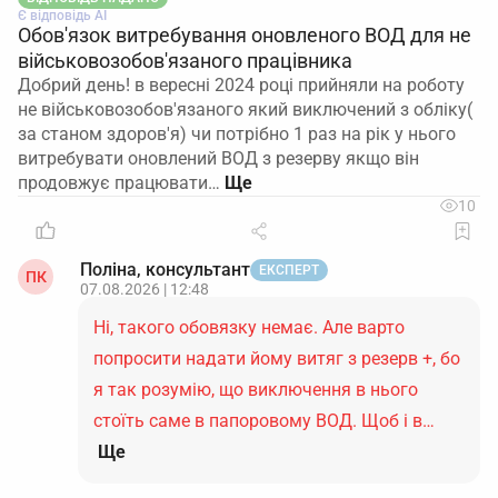
Є відповідь АІ
Обов'язок витребування оновленого ВОД для не
військовозобов'язаного працівника
Добрий день! в вересні 2024 році прийняли на роботу
не військовозобов'язаного який виключений з обліку(
за станом здоров'я) чи потрібно 1 раз на рік у нього
витребувати оновлений ВОД з резерву якщо він
продовжує працювати…
10
Поліна, консультант
ЕКСПЕРТ
ПК
07.08.2026 | 12:48
Ні, такого обовязку немає. Але варто
попросити надати йому витяг з резерв +, бо
я так розумію, що виключення в нього
стоїть саме в папоровому ВОД. Щоб і в…
Ще