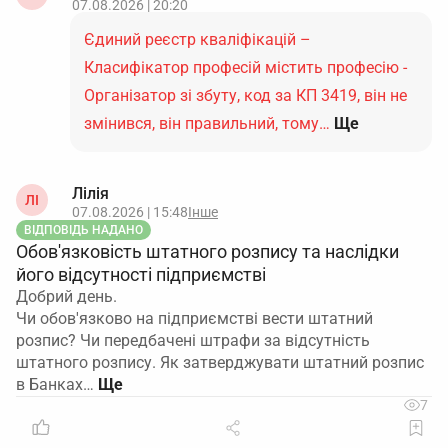
07.08.2026 | 20:20
керівника (ПІБ, ідентифікаційні дані), але
не
містить інформації про те, чи він працює за
Єдиний реєстр кваліфікацій –
основним місцем роботи або за сумісництвом
.
Класифікатор професій містить професію -
Тому, якщо директор як фізична особа не
Організатор зі збуту, код за КП 3419, він не
змінюється, зміни до ЄДР не подаються і участь
змінився, він правильний, тому…
Ще
держреєстратора не потрібна.
Повідомлення ДПС про прийняття
. Загальне
Лілія
правило — про прийняття працівника
ЛІ
07.08.2026 | 15:48
Інше
повідомляють податкову до допуску до роботи.
ВІДПОВІДЬ НАДАНО
Для керівників діє спеціальний підхід: інформація
Обов'язковість штатного розпису та наслідки
про прийняття директора як члена виконавчого
його відсутності підприємстві
органу надходить до ДПС з ЄДР і окреме
Добрий день.
повідомлення не вимагається. Однак при зміні
Чи обов'язково на підприємстві вести штатний
лише форми зайнятості (з сумісництва на основне)
розпис? Чи передбачені штрафи за відсутність
штатного розпису. Як затверджувати штатний розпис
ЄДР не оновлюється. Формально закон не
в Банках…
зобов’язує подавати повідомлення, але на
7
практиці його часто подають, щоб відобразити
зміну трудових відносин і уникнути запитань