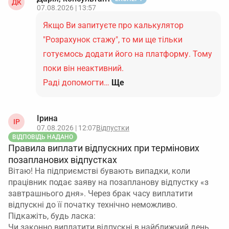
ДК
07.08.2026 | 13:57
Якщо Ви запитуєте про калькулятор
"Розрахунок стажу", то ми ще тільки
готуємось додати його на платформу. Тому
поки він неактивний.
Раді допомогти…
Ще
Ірина
ІР
07.08.2026 | 12:07
Відпустки
ВІДПОВІДЬ НАДАНО
Правила виплати відпускних при термінових
позапланових відпустках
Вітаю! На підприємстві бувають випадки, коли
працівник подає заяву на позапланову відпустку «з
завтрашнього дня». Через брак часу виплатити
відпускні до її початку технічно неможливо.
Підкажіть, будь ласка:
Чи законно виплатити відпускні в найближчий день…