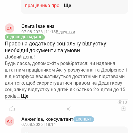
працівника про…
Ще
Ольга Іванівна
ОЛ
07.08.2026 | 11:13
Відпустки
ВІДПОВІДЬ НАДАНО
Право на додаткову соціальну відпустку:
необхідні документи та умови
Добрий день!
Будь ласка, допоможіть розібратися: чи надання
штатним працівником Акту розлучення та Довіреності
від нотаріуса вважатимуться достатніми підставами
для того, щоб скористуватися правом на Додаткову
соціальну відпустку на дітей як батько 2-х дітей до 15
років…
10
Анжеліка, консультант
ЕКСПЕРТ
АК
07.08.2026 | 18:14