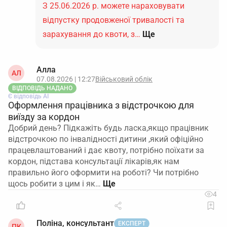
З 25.06.2026 р. можете нараховувати
відпустку продовженої тривалості та
зарахування до квоти, з…
Ще
Алла
АЛ
07.08.2026 | 12:27
Військовий облік
ВІДПОВІДЬ НАДАНО
Є відповідь АІ
Оформлення працівника з відстрочкою для
виїзду за кордон
Добрий день? Підкажіть будь ласка,якщо працівник
відстрочкою по інвалідності дитини ,який офіційно
працевлаштований і дає квоту, потрібно поїхати за
кордон, підстава консультації лікарів,як нам
правильно його оформити на роботі? Чи потрібно
щось робити з цим і як…
4
Поліна, консультант
ЕКСПЕРТ
ПК