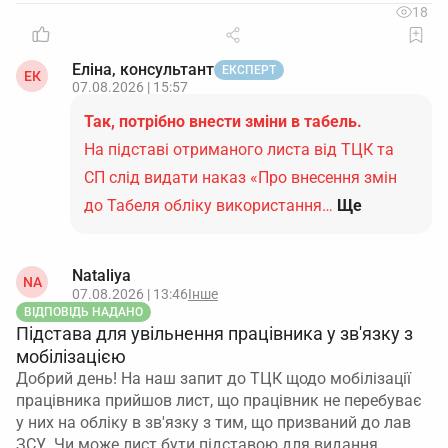
18
прийняття на посаду директора за основним
місцем роботи (дата прийняття, реквізити наказу).
Еліна, консультант
У дохідних додатках також відображають окремо
ЕКСПЕРТ
ЕК
07.08.2026 | 15:57
дохід до та після зміни статусу.
Так, потрібно внести зміни в табель.
Електронний підпис та банк
. Оскільки особа і
На підставі отриманого листа від ТЦК та
посада не змінюються,
новий КЕП, як правило, не
СП слід видати наказ «Про внесення змін
потрібен
, якщо сертифікат не обмежує статус
працівника. Банк зазвичай не вимагає зміни
до Табеля обліку використання…
Ще
карток підписів, але про зміну умов трудових
відносин директора доцільно повідомити
Nataliya
відповідно до внутрішніх вимог банку.
NA
07.08.2026 | 13:46
Інше
ВІДПОВІДЬ НАДАНО
Підсумок: юридично правильний варіант — через
Підстава для увільнення працівника у зв'язку з
звільнення й нове прийняття за рішенням
мобілізацією
власників з повним оформленням двох наказів і
Добрий день! На наш запит до ТЦК щодо мобілізації
відображенням операцій у звітності, без зміни
працівника прийшов лист, що працівник не перебуває
запису про керівника в ЄДР.
у них на обліку в зв'язку з тим, що призваний до лав
ЗСУ. Чи може лист бути підставою для видання