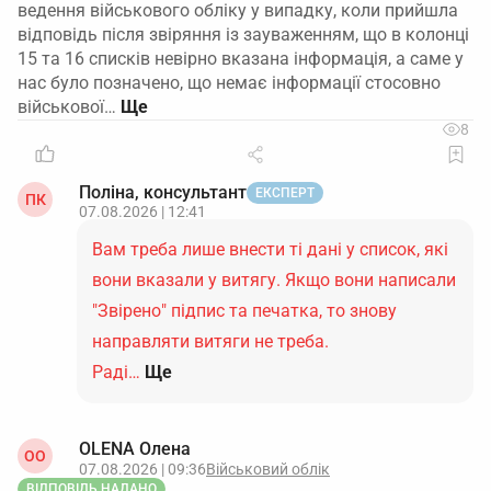
ведення військового обліку у випадку, коли прийшла
відповідь після звіряння із зауваженням, що в колонці
15 та 16 списків невірно вказана інформація, а саме у
нас було позначено, що немає інформації стосовно
військової…
8
Поліна, консультант
ЕКСПЕРТ
ПК
07.08.2026 | 12:41
Вам треба лише внести ті дані у список, які
вони вказали у витягу. Якщо вони написали
"Звірено" підпис та печатка, то знову
направляти витяги не треба.
Раді…
Ще
OLENA Олена
ОO
07.08.2026 | 09:36
Військовий облік
ВІДПОВІДЬ НАДАНО