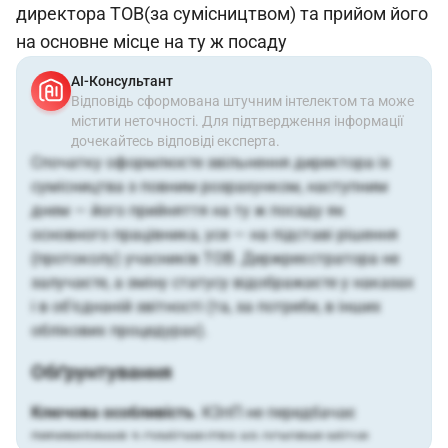
директора ТОВ(за сумісництвом) та прийом його
на основне місце на ту ж посаду
АІ-Консультант
Відповідь сформована штучним інтелектом та може
містити неточності. Для підтвердження інформації
дочекайтесь відповіді експерта.
Спочатку оформлюєте звільнення директора із
сумісництва з повним розрахунком, наступним
днем — його прийняття на ту ж посаду як
основного працівника, усе — на підставі рішення
(протоколу) учасників ТОВ. Держреєстратора не
залучаєте, а зміну статусу відображаєте у наказах
і в об’єднаній звітності (та, за потреби, в інших
облікових процедурах).
Обґрунтування
Ключова особливість
. КЗпП не передбачає
переведення з сумісництва на основне місце