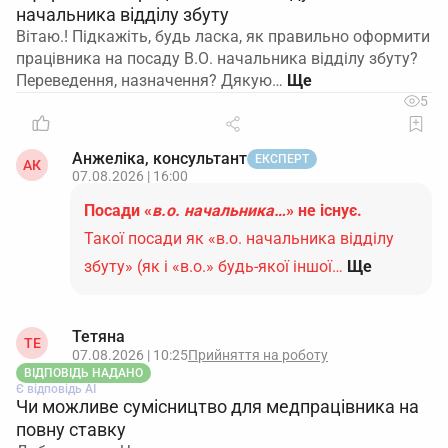
начальника відділу збуту
Вітаю.! Підкажіть, будь ласка, як правильно оформити
працівника на посаду В.О. начальника відділу збуту?
Переведення, назначення? Дякую…
5
Анжеліка, консультант
ЕКСПЕРТ
АК
07.08.2026 | 16:00
Посади «
в.о. начальника…
» не існує.
Такої посади як «в.о. начальника відділу
збуту» (як і «в.о.» будь-якої іншої…
Ще
Тетяна
ТЕ
07.08.2026 | 10:25
Прийняття на роботу
ВІДПОВІДЬ НАДАНО
Є відповідь АІ
Чи можливе сумісництво для медпрацівника на
повну ставку