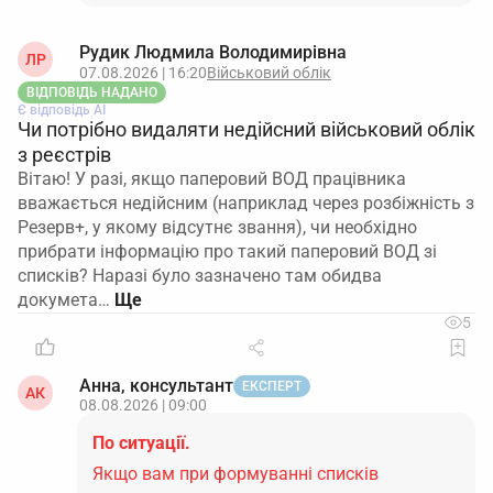
Рудик Людмила Володимирівна
ЛР
07.08.2026 | 16:20
Військовий облік
ВІДПОВІДЬ НАДАНО
Є відповідь АІ
Чи потрібно видаляти недійсний військовий облік
з реєстрів
Вітаю! У разі, якщо паперовий ВОД працівника
вважається недійсним (наприклад через розбіжність з
Резерв+, у якому відсутнє звання), чи необхідно
прибрати інформацію про такий паперовий ВОД зі
списків? Наразі було зазначено там обидва
докумета…
5
Анна, консультант
ЕКСПЕРТ
АК
08.08.2026 | 09:00
По ситуації.
Якщо вам при формуванні списків