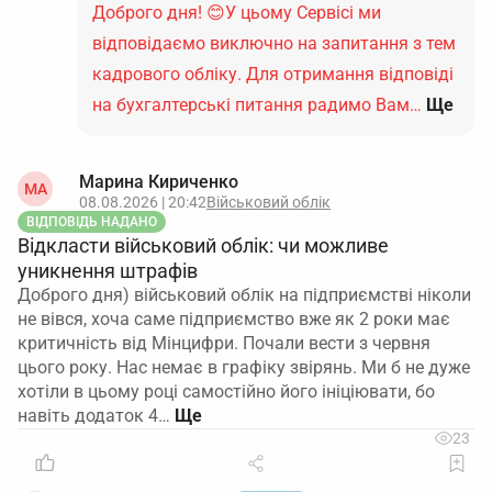
Доброго дня! 😊У цьому Сервісі ми
відповідаємо виключно на запитання з тем
кадрового обліку. Для отримання відповіді
на бухгалтерські питання радимо Вам…
Ще
Марина Кириченко
МА
08.08.2026 | 20:42
Військовий облік
ВІДПОВІДЬ НАДАНО
Відкласти військовий облік: чи можливе
уникнення штрафів
Доброго дня) військовий облік на підприємстві ніколи
не вівся, хоча саме підприємство вже як 2 роки має
критичність від Мінцифри. Почали вести з червня
цього року. Нас немає в графіку звірянь. Ми б не дуже
хотіли в цьому році самостійно його ініціювати, бо
навіть додаток 4…
23