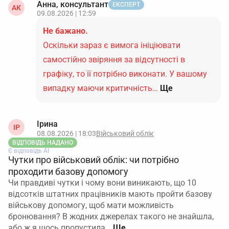
Анна, консультант
ЕКСПЕРТ
АК
09.08.2026 | 12:59
Не бажано.
Оскільки зараз є вимога ініціювати
самостійно звіряння за відсутності в
графіку, то її потрібно виконати. У вашому
випадку маючи критичність…
Ще
Ірина
ІР
08.08.2026 | 18:03
Військовий облік
ВІДПОВІДЬ НАДАНО
Є відповідь АІ
Чутки про військовий облік: чи потрібно
проходити базову допомогу
Чи правдиві чутки і чому вони виникають, що 10
відсотків штатних працівників мають пройти базову
військову допомогу, щоб мати можливість
бронювання? В жодних джерелах такого не знайшла,
або ж я щось пропустила…