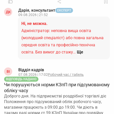
Дарія, консультант
ЕКСПЕРТ
ДК
09.08.2026 | 21:52
Ні, не можна.
Адміністратор: неповна вища освіта
(молодший спеціаліст) або повна загальна
середня освіта та професійно-технічна
освіта. Без вимог до стажу…
Ще
Відділ кадрів
ВІ
07.08.2026 | 17:02
Робочий час / табель
ВІДПОВІДЬ НАДАНО
Чи порушуються норми КЗпП при підсумованому
обліку часу
Доброго дня. На підприємстві роздрібної торгівлі діє
Положення про підсумований облік робочого часу,
магазини працюють з 09:00 до 19:00. Чи діють в
такому разі норми ст.59 КЗпП України про подвійну