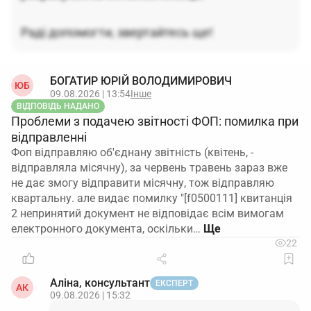
Раді допомогти, звертайтесь ще!
БОГАТИР ЮРІЙ ВОЛОДИМИРОВИЧ
ЮБ
09.08.2026 | 13:54
Інше
ВІДПОВІДЬ НАДАНО
Проблеми з подачею звітності ФОП: помилка при
відправленні
Фоп відправляю об'єднану звітність (квітень, -
відправляла місячну), за червень травень зараз вже
не дає змогу відправити місячну, тож відправляю
квартальну. але видає помилку "[f0500111] квитанція
2 непринятий документ не відповідає всім вимогам
електронного документа, оскільки…
22
Аліна, консультант
ЕКСПЕРТ
АК
09.08.2026 | 15:32