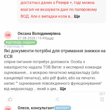
достатньо даних з Резерв +, тоді можна
взагалі не вказувати дані по паперовому
ВОД. Але є випадки коли в…
Ще
Оксана Володимирівна
ОВ
07.08.2026 | 15:49
Інше
ВІДПОВІДЬ НАДАНО
Є відповідь АІ
Які документи потрібні для отримання знижки на
ЄСВ
спірне питання потребує допомоги. Особа з
інвалідністю надала ТОВ Витяг з експерної команди
оцінювання... з мокрою печаткою медзакладу (або
канцелярії печатка), або pdf файл, або на печаткі.
напис "" оцінювання повсякденного функціонування"
від медзакладу... який з цих…
7
Олеся, консультант
ЕКСПЕРТ
ОК