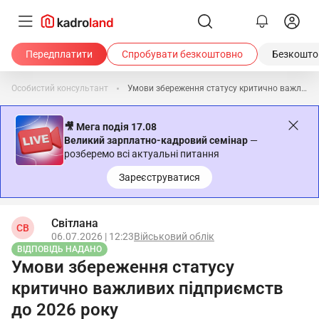
Передплатити
Спробувати безкоштовно
Безкоштов
Особистий консультант
Умови збереження статусу критично важливих підприємств до 2026 року
🎥 Мега подія 17.08
Великий зарплатно-кадровий семінар
—
розберемо всі актуальні питання
Зареєструватися
Світлана
СВ
06.07.2026 | 12:23
Військовий облік
ВІДПОВІДЬ НАДАНО
Умови збереження статусу
критично важливих підприємств
до 2026 року