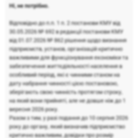
Ні, не потрібно.
Відповідно до п.п. 1 п. 2 постанови КМУ від
30.05.2026 № 692 в редакції постанови КМУ
від 01.07.2026 № 862 рішення щодо визнання
підприємств, установ, організацій критично
важливими для функціонування економіки та
забезпечення життєдіяльності населення в
особливий період, які є чинними станом на
дату набрання чинності цією постановою,
зберігають свою чинність протягом строку,
на який вони прийняті, але не довше ніж до 1
вересня 2026 року.
Разом з тим, у разі подання до 10 серпня 2026
року до органу, який визначив підприємство
критично важливим, довідки про розмір