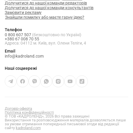
Долучитися до нашої команди редакторів
Долучитися до нашої команди консультантів
Замовити рекламу
Знайшли помилку або маєте гарну ідею?
Телефон
0 800 607 507
(безкоштовно по Україні)
+380 67 008 70 55
Адреса: 04112 м. Київ, вул. Олени Теліги, 4
Email
info@kadroland.com
Наші соцмережі
Договір-оферта
Політика конфіденційності
© ТОВ «КАДРОЛЕНД», 2026 Всі права захищені
Використання та розповсюдження матеріалів дозволяється лише
за умови отримання попередньої письмової згоди від редакції
сайту
kadroland.com