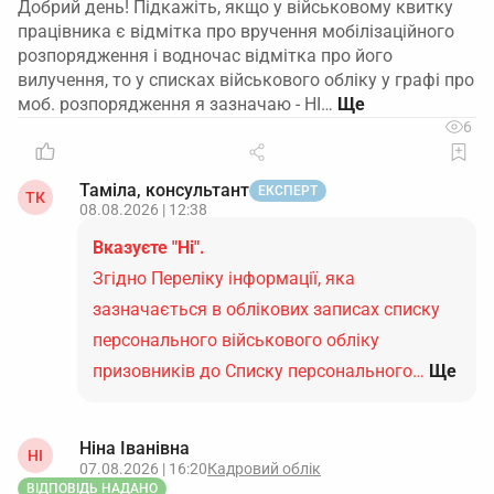
Добрий день! Підкажіть, якщо у військовому квитку
працівника є відмітка про вручення мобілізаційного
розпорядження і водночас відмітка про його
вилучення, то у списках військового обліку у графі про
моб. розпорядження я зазначаю - НІ…
6
Таміла, консультант
ЕКСПЕРТ
ТК
08.08.2026 | 12:38
Вказуєте "Ні".
Згідно Переліку інформації, яка
зазначається в облікових записах списку
персонального військового обліку
призовників до Списку персонального…
Ще
Ніна Іванівна
НІ
07.08.2026 | 16:20
Кадровий облік
ВІДПОВІДЬ НАДАНО