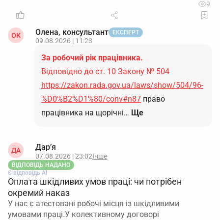
9
Олена, консультант
ЕКСПЕРТ
ОК
09.08.2026 | 11:23
За робочий рік працівника.
Відповідно до ст. 10 Закону № 504
https://zakon.rada.gov.ua/laws/show/504/96-
%D0%B2%D1%80/conv#n87
право
працівника на щорічні…
Ще
Дар’я
ДА
07.08.2026 | 23:02
Інше
ВІДПОВІДЬ НАДАНО
Є відповідь АІ
Оплата шкідливих умов праці: чи потрібен
окремий наказ
У нас є атестовані робочі місця із шкідливими
умовами праці.У колективному договорі