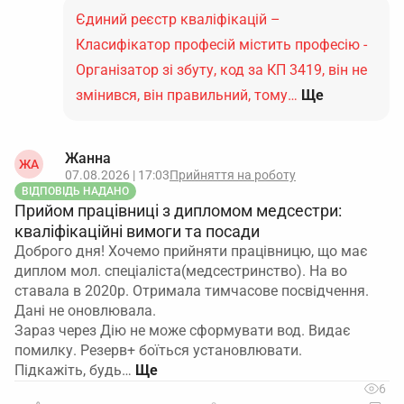
Єдиний реєстр кваліфікацій –
Класифікатор професій містить професію -
Організатор зі збуту, код за КП 3419, він не
змінився, він правильний, тому…
Ще
Жанна
ЖА
07.08.2026 | 17:03
Прийняття на роботу
ВІДПОВІДЬ НАДАНО
Прийом працівниці з дипломом медсестри:
кваліфікаційні вимоги та посади
Доброго дня! Хочемо прийняти працівницю, що має
диплом мол. спеціаліста(медсестринство). На во
ставала в 2020р. Отримала тимчасове посвідчення.
Дані не оновлювала.
Зараз через Дію не може сформувати вод. Видає
помилку. Резерв+ боїться установлювати.
Підкажіть, будь…
6