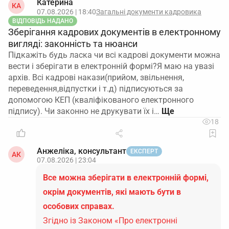
Катерина
КА
07.08.2026 | 18:40
Загальні документи кадровика
ВІДПОВІДЬ НАДАНО
Зберігання кадрових документів в електронному
вигляді: законність та нюанси
Підкажіть будь ласка чи всі кадрові документи можна
вести і зберігати в електронній формі?Я маю на увазі
архів. Всі кадрові накази(прийом, звільнення,
переведення,відпустки і т.д) підписуються за
допомогою КЕП (кваліфікованого електронного
підпису). Чи законно не друкувати їх і…
18
Анжеліка, консультант
ЕКСПЕРТ
АК
07.08.2026 | 23:04
Все можна зберігати в електронній формі,
окрім документів, які мають бути в
особових справах.
Згідно із Законом «Про електронні