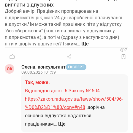
виплати відпускних
Добрий вечір. Працівник пропрацював на
підприємстві рік, має 24 дні заробленої оплачуваної
відпустки.Чи може такий працівник піти у відпустку
"без збереження" (кошти на виплату відпускних у
підприємства є), а потім (одразу з наступного дня)
піти у щорічну відпустку? І яким…
7
Олена, консультант
ЕКСПЕРТ
ОК
09.08.2026 | 01:39
Так, може.
Відповідно до ст. 6 Закону № 504
https://zakon.rada.gov.ua/laws/show/504/96-
%D0%B2%D1%80/conv#n48
щорічна
основна відпустка надається
працівникам…
Ще