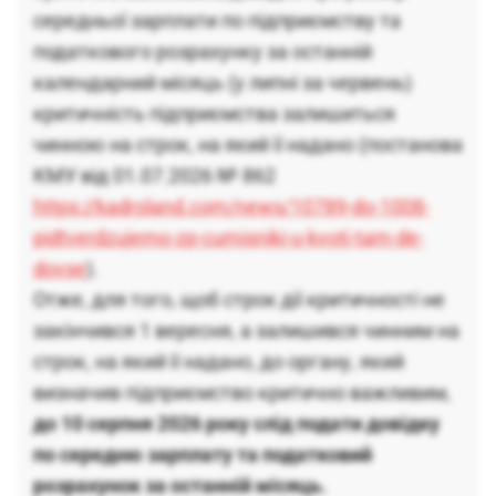
середньої зарплати по підприємству та
податкового розрахунку за останній
календарний місяць (у липні за червень)
критичність підприємства залишиться
чинною на строк, на який її надано (постанова
КМУ від 01.07.2026 № 862
https://kadroland.com/news/10789-do-1008-
pidtverdzujemo-zp-cumisniki-u-kvoti-tam-de-
dovse
).
Отже, для того, щоб строк дії критичності не
закінчився 1 вересня, а залишився чинним на
строк, на який її надано, до органу, який
визначив підприємство критично важливим,
до 10 серпня 2026 року слід подати довідку
по середню зарплату та податковий
розрахунок за останній місяць.