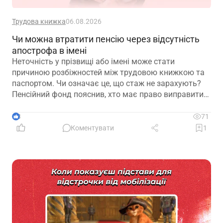
Трудова книжка
06.08.2026
Чи можна втратити пенсію через відсутність
апострофа в імені
Неточність у прізвищі або імені може стати
причиною розбіжностей між трудовою книжкою та
паспортом. Чи означає це, що стаж не зарахують?
Пенсійний фонд пояснив, хто має право виправити
помилку в титульному аркуші трудової книжки, на
підставі яких документів це робиться та чому не
3
71
варто відкладати внесення змін до моменту
Коментувати
1
оформлення пенсії