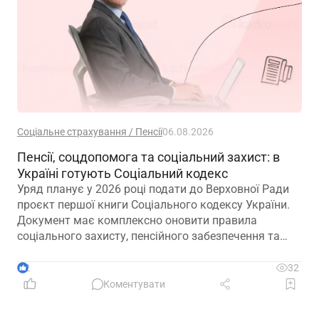
Соціальне страхування / Пенсії
06.08.2026
Пенсії, соцдопомога та соціальний захист: в
Україні готують Соціальний кодекс
Уряд планує у 2026 році подати до Верховної Ради
проєкт першої книги Соціального кодексу України.
Документ має комплексно оновити правила
соціального захисту, пенсійного забезпечення та
державної допомоги, а також гармонізувати
близько 100 законодавчих актів із правом ЄС
2
32
Коментувати