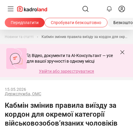
Передплатити
Спробувати безкоштовно
Безкоштов
Новини та статті
Кабмін змінив правила виїзду за кордон для окремої категорії військовозобов’язаних чоловіків
🚀 Відео, документи та AI-Консультант — усе
для вашої зручності в одному місці
Увійти або зареєструватися
15.05.2026
Держслужба, ОМС
Кабмін змінив правила виїзду за
кордон для окремої категорії
військовозобов’язаних чоловіків