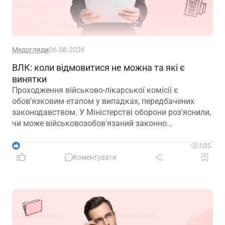
Медогляди
06.08.2026
ВЛК: коли відмовитися не можна та які є
винятки
Проходження військово-лікарської комісії є
обов'язковим етапом у випадках, передбачених
законодавством. У Міністерстві оборони роз'яснили,
чи може військовозобов'язаний законно
відмовитися від медичного огляду, які наслідки
матиме така відмова та що робити, якщо особа не
1
105
погоджується з направленням на ВЛК
Коментувати