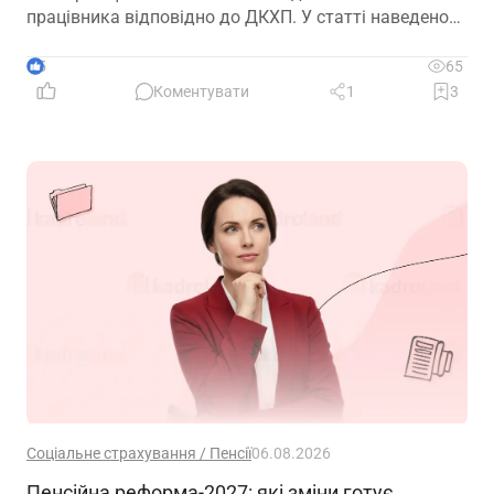
працівника відповідно до ДКХП. У статті наведено
зразок посадової інструкції, який можна адаптувати
до особливостей діяльності підприємства.
5
65
Коментувати
1
3
Соціальне страхування / Пенсії
06.08.2026
Пенсійна реформа-2027: які зміни готує