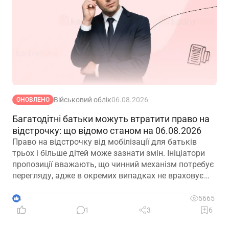
Військовий облік
06.08.2026
ОНОВЛЕНО
Багатодітні батьки можуть втратити право на
відстрочку: що відомо станом на 06.08.2026
Право на відстрочку від мобілізації для батьків
трьох і більше дітей може зазнати змін. Ініціатори
пропозиції вважають, що чинний механізм потребує
перегляду, адже в окремих випадках не враховує
фактичну участь батька в утриманні та вихованні
дітей. Водночас вже з’явилися перші офіційні
4
5665
коментарі
1
3
6