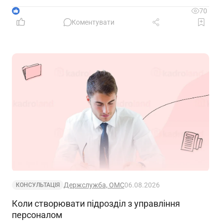
підтвердження стажу і призначення пенсії
1
70
Коментувати
Держслужба, ОМС
06.08.2026
КОНСУЛЬТАЦІЯ
Коли створювати підрозділ з управління
персоналом