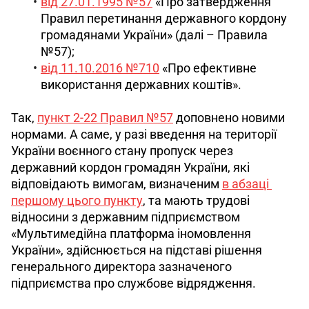
від 27.01.1995 №57
«Про затвердження
Правил перетинання державного кордону
громадянами України» (далі – Правила
№57);
від 11.10.2016 №710
«Про ефективне
використання державних коштів».
Так, 
пункт 2-22 Правил №57
 доповнено новими 
нормами. А саме, у разі введення на території 
України воєнного стану пропуск через 
державний кордон громадян України, які 
відповідають вимогам, визначеним 
в абзаці 
першому цього пункту
, та мають трудові 
відносини з державним підприємством 
«Мультимедійна платформа іномовлення 
України», здійснюється на підставі рішення 
генерального директора зазначеного 
підприємства про службове відрядження. 