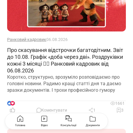
Ранковий кадровик
06.08.2026
Про скасування відстрочки багатодітним. Звіт
до 10.08. Графік «доба через дві». Роздруківки
кожні 3 місяці 🙋‍♀️ Ранковий кадровик від
06.08.2026
Коротко, структурно, зрозуміло розповідаємо про
головні новини. Радимо кращі статті дня та даємо
зразки документів. І трохи професійного гумору
4
1661
Коментувати
1
3
Головна
Відео
Консультації
Документи