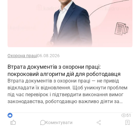
Охорона праці
06.08.2026
Втрата документів з охорони праці:
покроковий алгоритм дій для роботодавця
Втрата документів з охорони праці — не привід
відкладати їх відновлення. Щоб уникнути проблем
під час перевірок і підтвердити виконання вимог
законодавства, роботодавцю важливо діяти за
чітким алгоритмом: зафіксувати факт втрати,
відновити ключові документи та подбати про їх
1
51
надійне зберігання в майбутньому
Коментувати