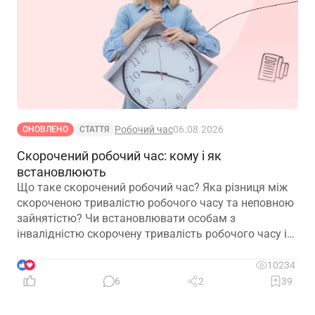
Робочий час
06.08.2026
ОНОВЛЕНО
СТАТТЯ
Скорочений робочий час: кому і як
встановлюють
Що таке скорочений робочий час? Яка різниця між
скороченою тривалістю робочого часу та неповною
зайнятістю? Чи встановлювати особам з
інвалідністю скорочену тривалість робочого часу і
на якій підставі? Якими нормативними актами
передбачено встановлення скороченого робочого
5
10234
часу? І особливо актуальне запитання: чи потрібно
6
2
39
особі з інвалідністю встановити скорочений
робочий час?