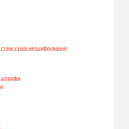
є стаж у разі неоцифрування
а штрафи
ра
є