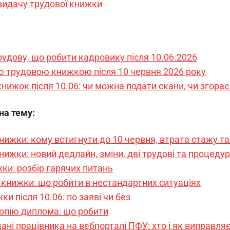
видачу трудової книжки
рудову, що робити кадровику після 10.06.2026
ю трудовою книжкою після 10 червня 2026 року
нижок після 10.06: чи можна подати скани, чи згора
 на тему:
нижки: кому встигнути до 10 червня, втрата стажу т
ижки: новий дедлайн, зміни, дві трудові та процеду
ки: розбір гарячих питань
книжки: що робити в нестандартних ситуаціях
ки після 10.06: по заяві чи без
опію диплома: що робити
ані працівника на вебпорталі ПФУ: хто і як виправля