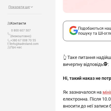
Показати ще
Контакти
Подобаються наш
0 800 607 507
пошуку та ШІ-огл
(безкоштовно)
+380 67 008 70 55
info@kadroland.com
Про нас
👆 Таке питання надій
вичерпну відповідь🕵️:
Ні, такий наказ не потр
Як зазначалося на 
міні
електронна. Після 10.
вносити до неї записи