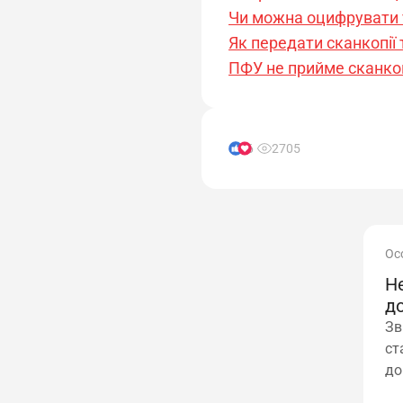
Чи можна оцифрувати т
Як передати сканкопії
ПФУ не прийме сканкоп
6
2705
Ос
Не
д
Зв
ст
до
ви