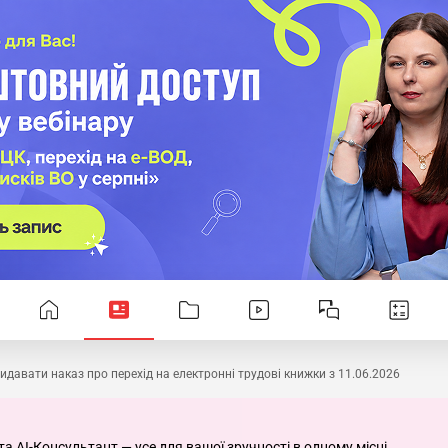
идавати наказ про перехід на електронні трудові книжки з 11.06.2026
та AI-Консультант — усе для вашої зручності в одному місці