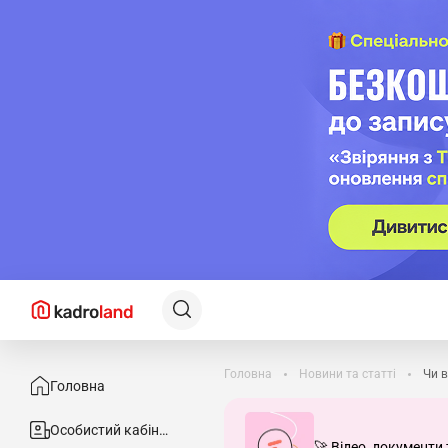
Головна
Новини та статті
Чи в
Головна
Особистий кабінет
🚀 Відео, документи 