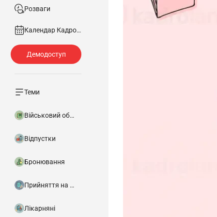
Розваги
Календар Кадровика
Теми
Військовий облік
Відпустки
Бронювання
Прийняття на роботу
Лікарняні