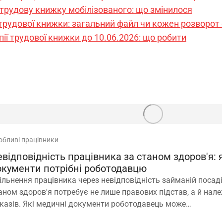
рудову книжку мобілізованого: що змінилося
 трудової книжки: загальний файл чи кожен розворот
ії трудової книжки до 10.06.2026: що робити
обливі працівники
відповідність працівника за станом здоров'я: 
окументи потрібні роботодавцю
ільнення працівника через невідповідність займаній посаді
аном здоров'я потребує не лише правових підстав, а й нал
казів. Які медичні документи роботодавець може
користовувати для підтвердження такої обставини –