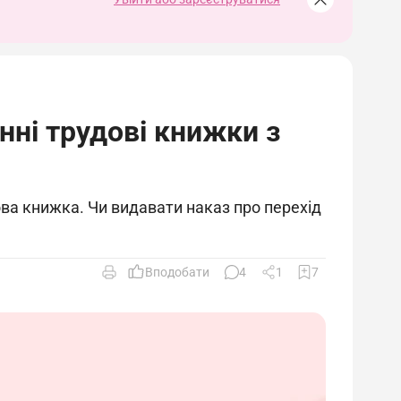
нні трудові книжки з
ова книжка. Чи видавати наказ про перехід
Вподобати
4
1
7