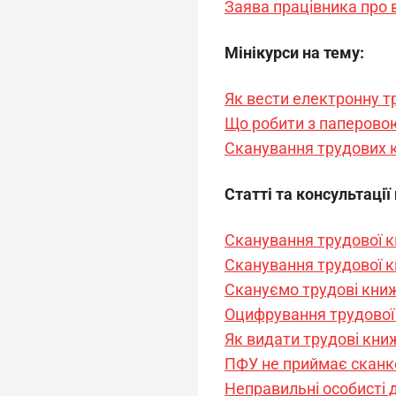
Заява працівника про 
Мінікурси на тему:
Як вести електронну т
Що робити з паперово
Сканування трудових к
Статті та консультації
Сканування трудової к
Сканування трудової кн
Скануємо трудові книж
Оцифрування трудової 
Як видати трудові книж
ПФУ не приймає сканк
Неправильні особисті д