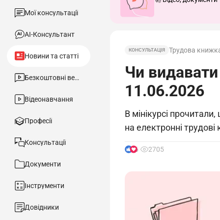
Мої консультації
АІ-Консультант
Трудова книжк
КОНСУЛЬТАЦІЯ
Новини та статті
Чи видавати 
Безкоштовні вебінари
11.06.2026
Відеонавчання
В мінікурсі прочитали
Професії
на електронні трудові
Консультації
6
2705
Документи
Інструменти
Довідники