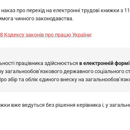
наказ про перехід на електронні трудові книжки з 11
вимога чинного законодавства. 
48 Кодексу законів про працю України
:
льності працівника здійснюється
 в електронній формі
у загальнообов’язкового державного соціального ст
ро збір та облік єдиного внеску на загальнообов’яз
жки вже ведуться без рішення керівника і, у загально