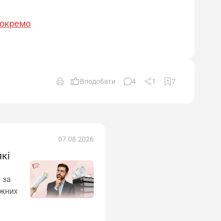
 окремо
Вподобати
4
1
7
07.08.2026
які
 за
ежних