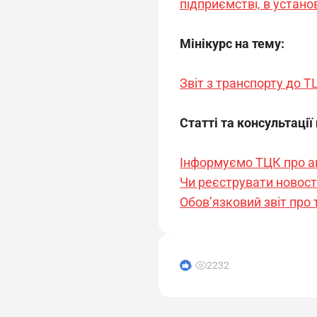
підприємстві, в установ
Мінікурс на тему:
Звіт з транспорту до Т
Статті та консультації
Інформуємо ТЦК про ав
Чи реєструвати новост
Обов’язковий звіт про 
6
2232