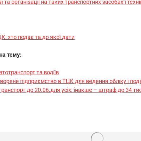
і та організації на таких транспортних засобах і техні
ЦК: хто подає та до якої дати
 на тему:
тотранспорт та водіїв
ворене підприємство в ТЦК для ведення обліку і пода
транспорт до 20.06.для усіх: інакше – штраф до 34 тис