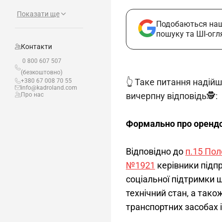
Показати ще
Подобаються наш
пошуку та ШІ-огл
Контакти
0 800 607 507
(безкоштовно)
👆 Таке питання надій
+380 67 008 70 55
info@kadroland.com
вичерпну відповідь🕵️:
Про нас
Формально про орендов
Відповідно до 
п.15
 По
№1921
 керівники підп
соціальної підтримки щ
технічний стан, а тако
транспортних засобах і