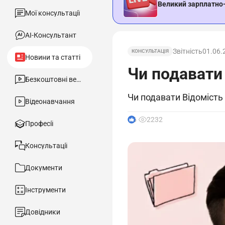
Великий зарплатно
Мої консультації
АІ-Консультант
Звітність
01.06.
КОНСУЛЬТАЦІЯ
Новини та статті
Чи подавати
Безкоштовні вебінари
Чи подавати Відомість
Відеонавчання
6
2232
Професії
Консультації
Документи
Інструменти
Довідники