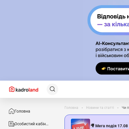
Головна
Новини та статті
Чи 
Головна
Особистий кабінет
🎥 Мега подія 17.08