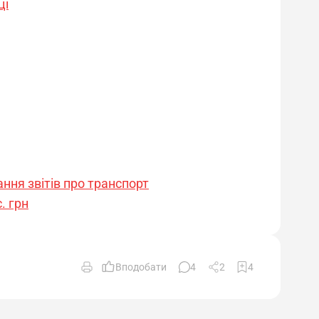
ці
ння звітів про транспорт
. грн
Вподобати
4
2
4