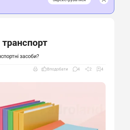
 транспорт
нспортні засоби?
Вподобати
4
2
4