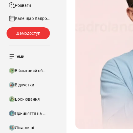
Розваги
Календар Кадровика
Теми
Військовий облік
Відпустки
Бронювання
Прийняття на роботу
Лікарняні