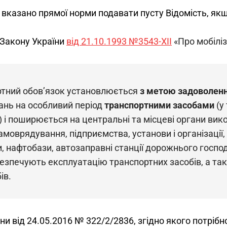
е вказано прямої норми подавати пусту Відомість, якщ
 Закону України 
від 21.10.1993 №3543-XII
 «Про мобілі
ртний обов’язок установлюється 
з метою задоволенн
нь на особливий період 
транспортними засобами 
(у
) і поширюється на центральні та місцеві органи вико
моврядування, підприємства, установи і організації, у
и, нафтобази, автозаправні станції дорожнього господ
забезпечують експлуатацію транспортних засобів, а та
ів.
и від 24.05.2016 № 322/2/2836, згідно якого потрібн