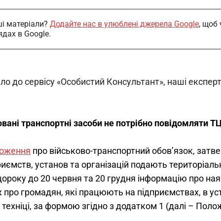
і матеріали?
Додайте нас в улюблені джерела Google
, щоб
ядах в Google.
шло до сервісу «Особистий Консультант», наші експе
ані транспортні засоби не потрібно повідомляти ТЦ
ложення
 про військово-транспортний обов’язок, зат
риємств, установ та організацій подають територіал
ороку до 20 червня та 20 грудня інформацію про наявн
ж про громадян, які працюють на підприємствах, в уст
 техніці, за формою згідно з додатком 1 (далі – Пол