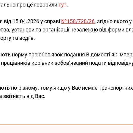
ально про це говорили 
тут
.
 від 15.04.2026 у справі 
№158/728/26
,
 згідно якого 
у
тва, установи та організації незалежно від форми вл
рту та водіїв.
ють норму про обов'язок подання Відомості як імпера
о працівників керівник зобов’язаний подати відповід
ють по-різному, тому якщо у Вас немає транспортних 
 звітність від Вас.