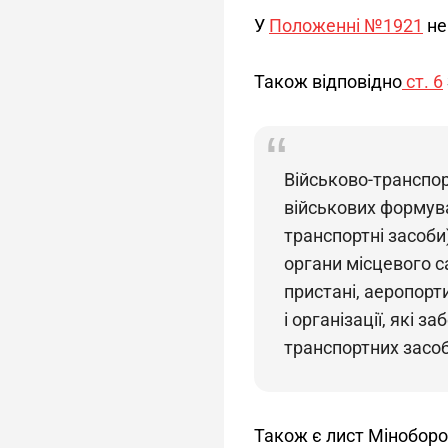
У 
Положенні №1921
 н
Також відповідно
 ст. 6
Військово-транспо
військових формува
транспортні засоби
органи місцевого са
пристані, аеропорт
і організації, які 
транспортних засоб
Також є лист Міноборон