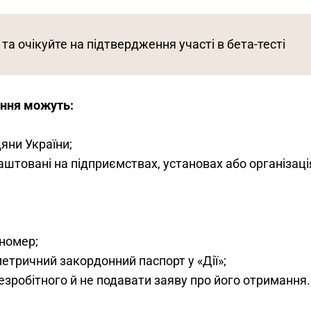
 та очікуйте на підтвердження участі в бета-тесті
ання можуть:
яни України;
аштовані на підприємствах, установах або організаці
номер;
метричний закордонний паспорт у «Дії»;
езробітного й не подавати заяву про його отримання.