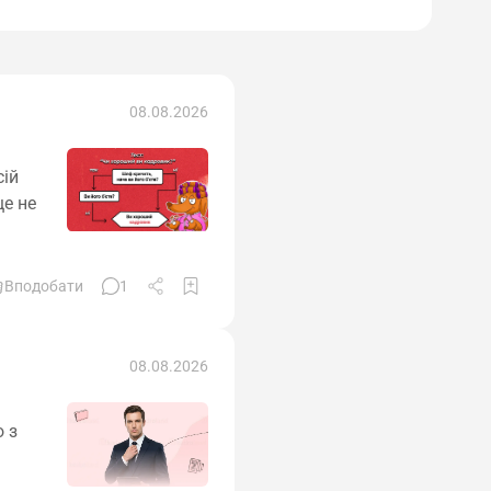
08.08.2026
сій
ще не
Вподобати
1
08.08.2026
 з