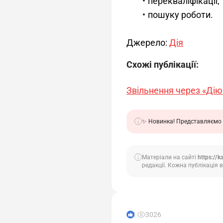
перекваліфікації;
пошуку роботи.
Джерело: 
Дія
Схожі публікації:
Звільнення через «Дію
✨ Новинка! Представляємо 
Матеріали на сайті
https://k
редакції. Кожна публікація в
3
3026