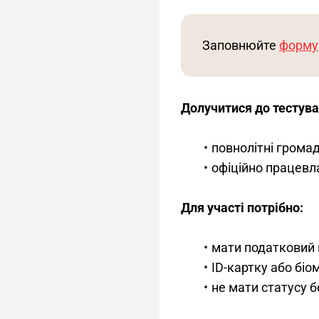
Заповнюйте 
форму
Долучитися до тестув
повнолітні громад
офіційно працевл
Для участі потрібно:
мати податковий 
ID-картку або біо
не мати статусу б