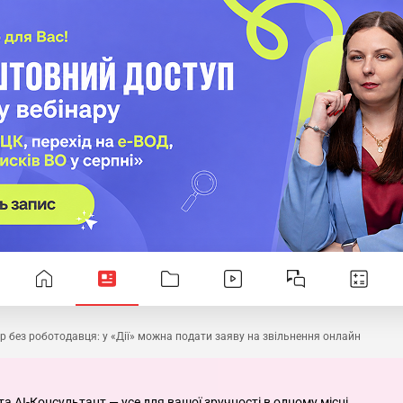
р без роботодавця: у «Дії» можна подати заяву на звільнення онлайн
та AI-Консультант — усе для вашої зручності в одному місці