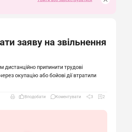
ати заяву на звільнення
кам дистанційно припинити трудові
ерез окупацію або бойові дії втратили
Вподобати
Коментувати
3
2