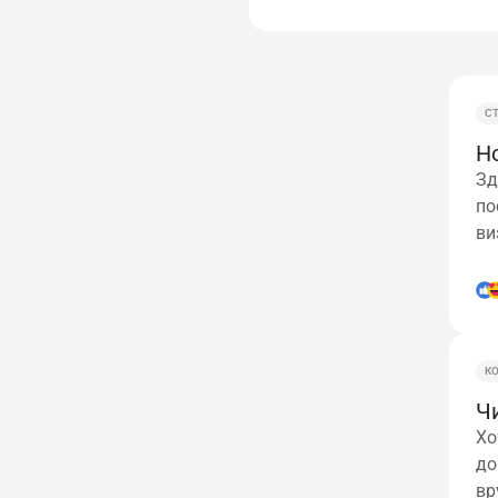
С
Н
Зд
по
ви
К
Чи
Хо
до
вр