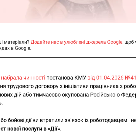
і матеріали?
Додайте нас в улюблені джерела Google
, щоб
ядах в Google.
 
набрала чинності
 постанова КМУ 
від 01.04.2026 №4
ня трудового договору з ініціативи працівника з ро
йових дій або тимчасово окупована Російською Федер
. 
о бойові дії ви втратили зв’язок із роботодавцем і 
ст нової послуги в «Дії»
.