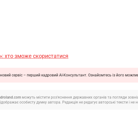
»: хто зможе скористатися
новий сервіс – перший кадровий АІ-Консультант. Ознайомтесь із його можл
adroland.com
можуть містити роз'яснення державних органів та погляди зовнішн
ідображає особисту думку автора. Редакція не редагує авторські тексти і не не