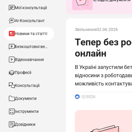
Мої консультації
АІ-Консультант
Звільнення
02.06.2026
Новини та статті
Тепер без ро
Безкоштовні вебінари
онлайн
Відеонавчання
В Україні запустили бе
Професії
відносини з роботодав
можливість контактува
Консультації
3
3026
Документи
Інструменти
Довідники