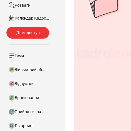
Розваги
Календар Кадровика
Теми
Військовий облік
Відпустки
Бронювання
Прийняття на роботу
Лікарняні