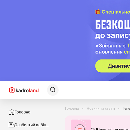
Головна
Новини та статті
Тепе
Головна
Особистий кабінет
🚀 Відео, документи 