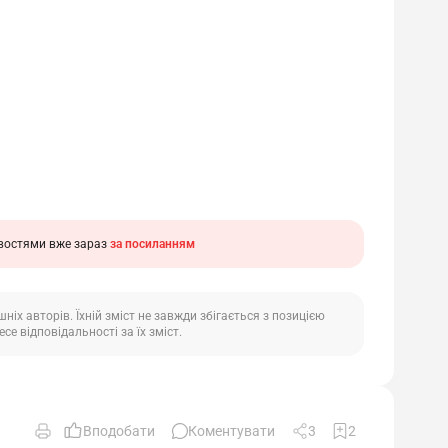
ивостями вже зараз
за посиланням
іх авторів. Їхній зміст не завжди збігається з позицією
се відповідальності за їх зміст.
Вподобати
Коментувати
3
2