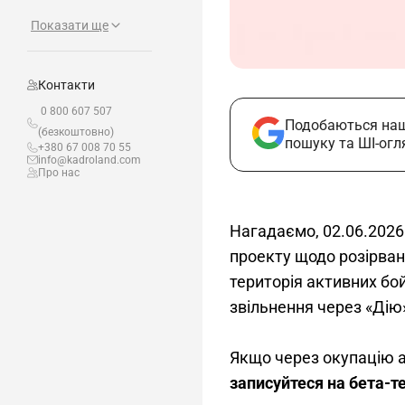
Показати ще
Контакти
0 800 607 507
Подобаються наш
(безкоштовно)
пошуку та ШІ-огл
+380 67 008 70 55
info@kadroland.com
Про нас
Нагадаємо, 02.06.2026
проекту щодо розірван
територія активних бо
звільнення через «Дію»
Якщо через окупацію аб
записуйтеся на бета-те