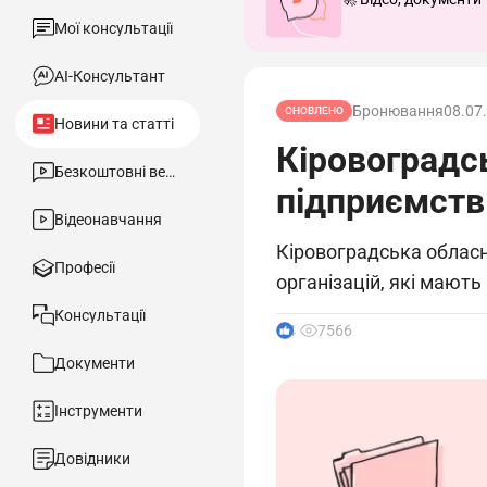
Мої консультації
АІ-Консультант
Бронювання
08.07
ОНОВЛЕНО
Новини та статті
Кіровоградс
Безкоштовні вебінари
підприємств
Відеонавчання
Кіровоградська обласн
Професії
організацій, які мают
Консультації
4
7566
Документи
Інструменти
Довідники