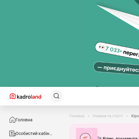
Головна
Новини та статті
Кір
Головна
Особистий кабінет
🚀 Відео, документи 