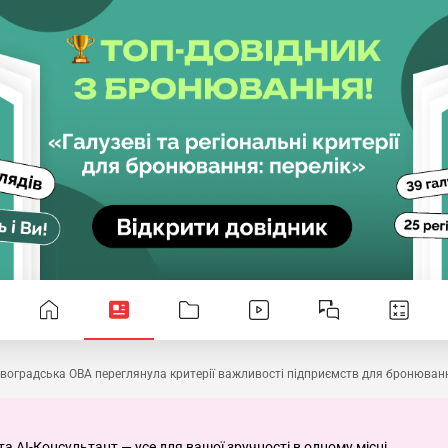
овоградська ОВА переглянула критерії важливості підприємств для бронюван
та AI-Консультант — усе для вашої зручності в одному місці