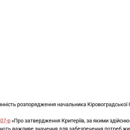
инність розпорядження начальника Кіровоградської 
607-р
«Про затвердження Критеріїв, за якими здійсню
 мають важливе значення для забезпечення потреб жи