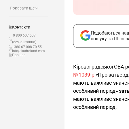
Показати ще
Контакти
Подобаються наш
0 800 607 507
пошуку та ШІ-огл
(безкоштовно)
+380 67 008 70 55
info@kadroland.com
Про нас
Кіровоградської ОВА р
№1039-р
 «Про затверд
мають важливе значенн
особливий період» 
зат
мають важливе значенн
особливий період.