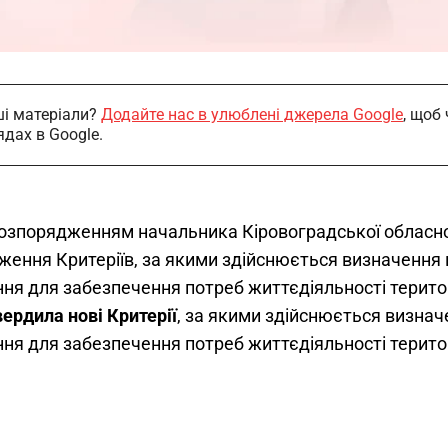
і матеріали?
Додайте нас в улюблені джерела Google
, щоб
ядах в Google.
озпорядженням начальника Кіровоградської обласної 
ження Критеріїв, за якими здійснюється визначення пі
я для забезпечення потреб життєдіяльності територ
вердила нові Критерії
, за якими здійснюється визначе
я для забезпечення потреб життєдіяльності територ