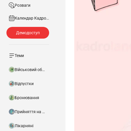
Розваги
Календар Кадровика
Теми
Військовий облік
Відпустки
Бронювання
Прийняття на роботу
Лікарняні