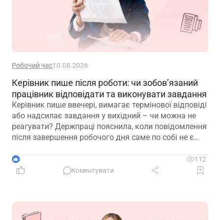
Робочий час
10.08.2026
Керівник пише після роботи: чи зобов’язаний
працівник відповідати та виконувати завдання
Керівник пише ввечері, вимагає термінової відповіді
або надсилає завдання у вихідний – чи можна не
реагувати? Держпраці пояснила, коли повідомлення
після завершення робочого дня саме по собі не є
порушенням, а коли вимога постійно бути на зв’язку
та виконувати роботу може свідчити про залучення
3
112
до роботи поза встановленим режимом
Коментувати