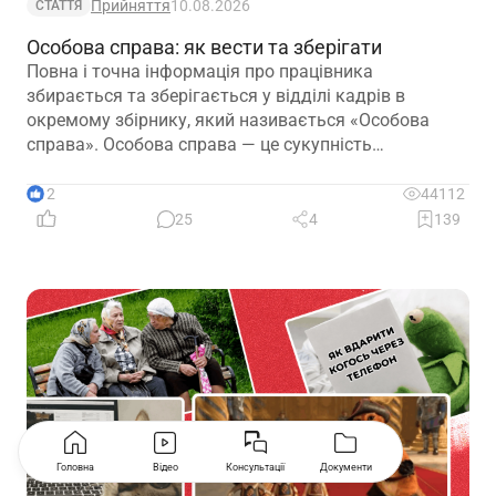
Прийняття
10.08.2026
СТАТТЯ
Особова справа: як вести та зберігати
Повна і точна інформація про працівника
збирається та зберігається у відділі кадрів в
окремому збірнику, який називається «Особова
справа». Особова справа — це сукупність
документів, в яких відображені відомості про
біографічні дані особи та її трудову діяльність на
12
44112
підприємстві. Розглянемо в статті, як правильно
25
4
139
вести особові справи
Головна
Відео
Консультації
Документи