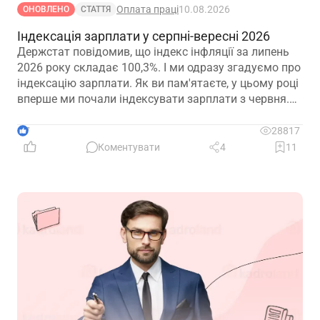
Оплата праці
10.08.2026
ОНОВЛЕНО
СТАТТЯ
Індексація зарплати у серпні-вересні 2026
Держстат повідомив, що індекс інфляції за липень
2026 року складає 100,3%. І ми одразу згадуємо про
індексацію зарплати. Як ви пам'ятаєте, у цьому році
вперше ми почали індексувати зарплати з червня.
Дізнайтеся чи зміниться сума індексації у липні та
серпні в порівнянні із червнем із нашої таблиці
7
28817
Коментувати
4
11