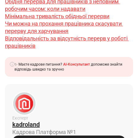
Обідня перерва для працівників з неповним 
робочим часом: коли надавати
Мінімальна тривалість обідньої перерви
Чи можна на прохання працівника скасувати 
перерву для харчування
Відповідальність за відсутність перерв у роботі 
працівників
✨ Маєте кадрове питання?
AI-Консультант
допоможе знайти
відповідь швидко та зручно
Експерт
kadroland
Кадрова Платформа №1