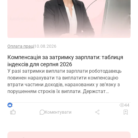
Оплата праці
10.08.2026
Компенсація за затримку зарплати: таблиця
індексів для серпня 2026
У разі затримки виплати зарплати роботодавець
повинен нарахувати та виплатити компенсацію
втрати частини доходів, нарахованих у зв’язку з
порушенням строків їх виплати. Держстат
повідомив, що індекс інфляції за липень 2026
складає 100,3%. З огляду на нього ми розрахували
2
44
для вас показники для обчислення суми
Коментувати
компенсації у серпні 2026 року – дивіться таблицю