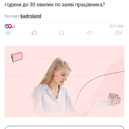
години до 30 хвилин по заяві працівника?
kadroland
Експерт:
9
1189
1
4