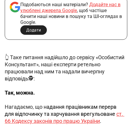
Подобаються наші матеріали?
Додайте нас в
улюблені джерела Google
, щоб частіше
бачити наші новини в пошуку та ШІ-оглядах в
Google.
Додати
👆 Таке питання надійшло до сервісу «Особистий 
Консультант», наші експерти ретельно 
працювали над ним та надали вичерпну 
відповідь🕵️:
Так, можна.
Нагадаємо, що н
адання працівникам перерв 
для відпочинку та харчування врегульоване 
ст. 
66 Кодексу законів про працю України
.