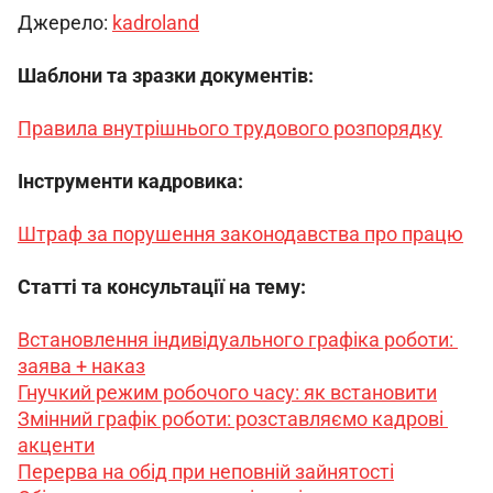
Джерело: 
kadroland
Шаблони та зразки документів:
Правила внутрішнього трудового розпорядку
Інструменти кадровика:
Штраф за порушення законодавства про працю
Статті та консультації на тему:
Встановлення індивідуального графіка роботи: 
заява + наказ
Гнучкий режим робочого часу: як встановити
Змінний графік роботи: розставляємо кадрові 
акценти
Перерва на обід при неповній зайнятості