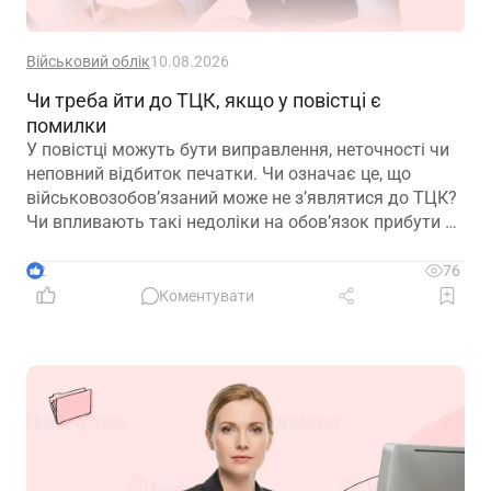
Військовий облік
10.08.2026
Чи треба йти до ТЦК, якщо у повістці є
помилки
У повістці можуть бути виправлення, неточності чи
неповний відбиток печатки. Чи означає це, що
військовозобов’язаний може не з’являтися до ТЦК?
Чи впливають такі недоліки на обов’язок прибути за
викликом та чи накладається штраф автоматично
– у матеріалі
2
76
Коментувати