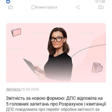
потрібно брати довдку з навчального закладу про
4
148
проходження навчаня?
Коментувати
2
Звітність
10.08.2026
Звітність за новою формою: ДПС відповіла на
5 головних запитань про Розрахунок і квитанції
ДПС повідомила про перебіг обробки звітності за