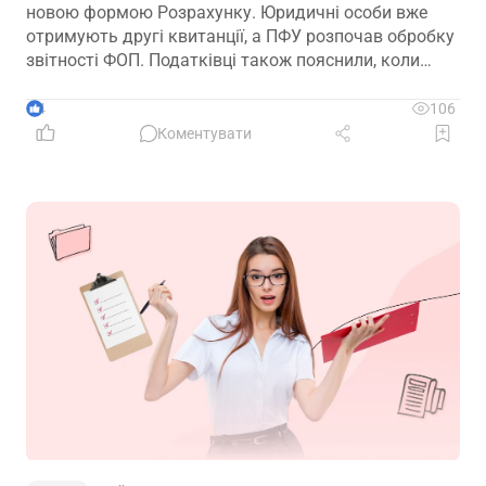
новою формою Розрахунку. Юридичні особи вже
отримують другі квитанції, а ПФУ розпочав обробку
звітності ФОП. Податківці також пояснили, коли
потрібно подавати Розрахунок повторно, який тип
документа обирати та яка дата вважається датою
4
106
прийняття звітності
Коментувати