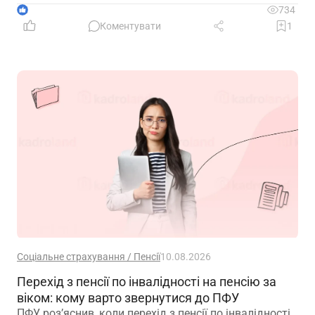
працівників?
1
734
Коментувати
1
Соціальне страхування / Пенсії
10.08.2026
Перехід з пенсії по інвалідності на пенсію за
віком: кому варто звернутися до ПФУ
ПФУ роз’яснив, коли перехід з пенсії по інвалідності