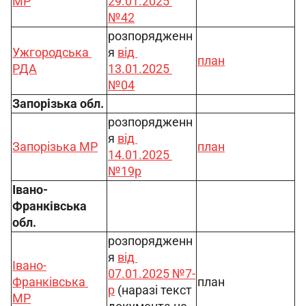
МР
29.01.2025 
№42
розпорядженн
Ужгородська 
я 
від 
план
РДА
13.01.2025 
№04
Запорізька обл.
розпорядженн
я 
від 
Запорізька МР
план
14.01.2025 
№19р
Івано-
Франківська 
обл.
розпорядженн
я 
від 
Івано-
07.01.2025 №7-
Франківська 
план
р
 (наразі текст 
МР