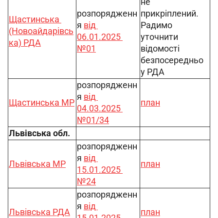
не 
розпорядженн
прикріплений. 
Щастинська 
я 
від 
Радимо 
(Новоайдарівсь
06.01.2025 
уточнити 
ка) РДА
№01
відомості 
безпосередньо 
у РДА
розпорядженн
я 
від 
Щастинська МР
план
04.03.2025 
№01/34
Львівська обл.
розпорядженн
я 
від 
Львівська МР
план
15.01.2025 
№24
розпорядженн
я 
від 
Львівська РДА
план
15.01.2025 