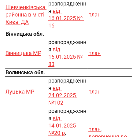
розпорядженн
Шевченківська 
я 
від 
районна в місті 
план
16.01.2025 № 
Києві ДА
16
Вінницька обл.
розпорядженн
я 
від 
Вінницька МР
план
16.01.2025 № 
83
Волинська обл.
розпорядженн
я 
від 
Луцька МР
план
24.02.2025 
№102
розпорядженн
я 
від 
14.01.2025 
план
, 
№20-р
, 
доповнення до 