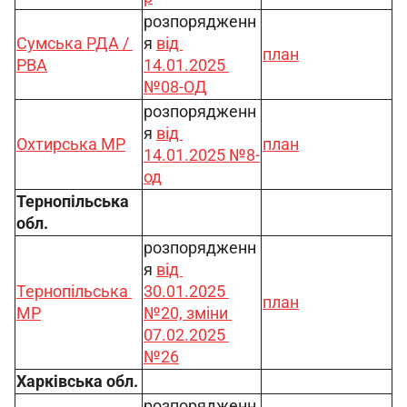
розпорядженн
Сумська РДА / 
я 
від 
план
РВА
14.01.2025 
№08-ОД
розпорядженн
я 
від 
Охтирська МР
план
14.01.2025 №8-
од
Тернопільська 
обл.
розпорядженн
я 
від 
Тернопільська 
30.01.2025 
план
МР
№20, 
зміни 
07.02.2025 
№26
Харківська обл.
розпорядженн