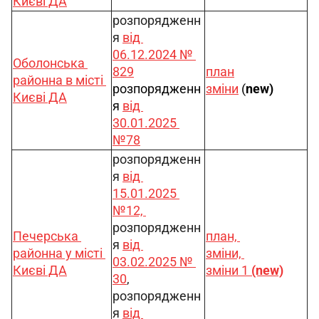
Києві ДА
розпорядженн
я 
від 
06.12.2024 № 
Оболонська 
829
план
районна в місті 
розпорядженн
зміни
 (
new)
Києві ДА
я 
від 
30.01.2025 
№78
розпорядженн
я 
від 
15.01.2025 
№12, 
розпорядженн
Печерська 
план, 
я 
від 
районна у місті 
зміни, 
03.02.2025 № 
Києві ДА
зміни 1 
(new)
30
, 
розпорядженн
я 
від 