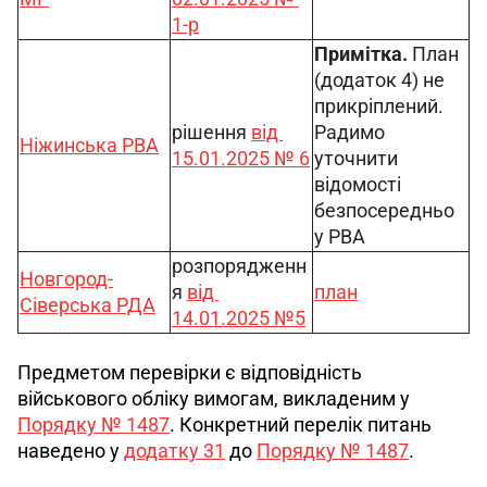
1-р
Примітка. 
План 
(додаток 4) не 
прикріплений. 
рішення 
від 
Радимо 
Ніжинська РВА
15.01.2025 № 6
уточнити 
відомості 
безпосередньо 
у РВА
розпорядженн
Новгород-
я 
від 
план
Сіверська РДА
14.01.2025 №5
Предметом перевірки є відповідність 
військового обліку вимогам, викладеним у 
Порядку № 1487
. Конкретний перелік питань 
наведено у 
додатку 31
 до 
Порядку № 1487
.