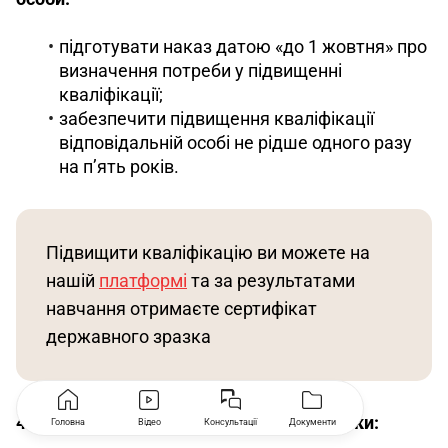
підготувати наказ датою «до 1 жовтня» про
визначення потреби у підвищенні
кваліфікації;
забезпечити підвищення кваліфікації
відповідальній особі не рідше одного разу
на п’ять років.
Підвищити кваліфікацію ви можете на 
нашій 
платформі
 та за результатами 
навчання отримаєте сертифікат 
державного зразка 
4. Підготувати підприємство до перевірки:
Головна
Відео
Консультації
Документи