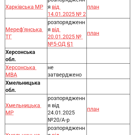
Харківська МР
я 
від 
план
14.01.2025 № 2
розпорядженн
Мереф'янська 
я 
від 
план
ТГ
20.01.2025 № 
№5-ОД §1
Херсонська 
обл.
Херсонська 
не 
МВА
затверджено
Хмельницька 
обл.
розпорядженн
Хмельницька 
я від 
план
МР
24.01.2025 
№20/А-р
розпорядженн