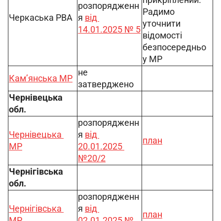
розпорядженн
Радимо 
Черкаська РВА
я 
від 
уточнити 
14.01.2025 № 5
відомості 
безпосередньо 
у МР
не 
Кам’янська МР
затверджено
Чернівецька 
обл.
розпорядженн
Чернівецька 
я 
від 
план
МР
20.01.2025 
№20/2
Чернігівська 
обл.
розпорядженн
Чернігівська 
я 
від 
план
МР
02.01.2025 № 