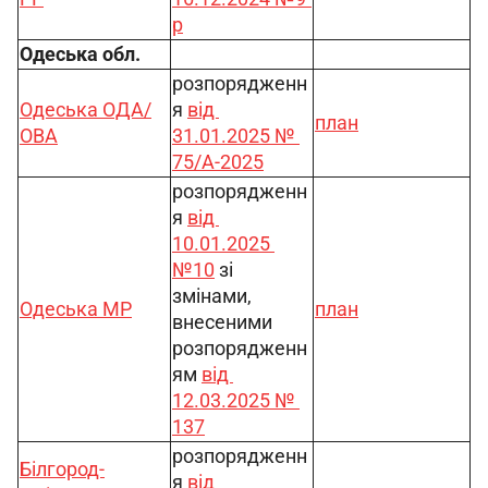
р
Одеська обл.
розпорядженн
Одеська ОДА/
я 
від 
план
ОВА
31.01.2025 № 
75/А-2025
розпорядженн
я 
від 
10.01.2025 
№10
 зі 
змінами, 
Одеська МР
план
внесеними 
розпорядженн
ям 
від 
12.03.2025 № 
137
розпорядженн
Білгород-
я 
від 