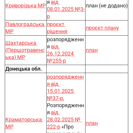
я 
від 
Криворізька МР
план (не додано)
08.01.2025 №3-
р
Павлоградська 
проєкт 
проєкт плану
МР
рішення
розпорядженн
Шахтарська 
я 
від 
(Першотравенс
план
26.12.2024 
ька) МР
№255-р
Донецька обл.
розпорядженн
я 
від 
15.01.2025 
№37-р
, 
Розпорядженн
я 
від 
Краматорська 
28.02.2025 № 
план
МР
222-р
 «Про 