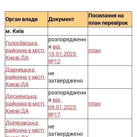
Посилання на 
Орган влади
Документ
план перевірок
м. Київ
розпорядженн
Голосіївська 
я 
від 
районна в місті 
план
10.01.2025 
Києві ДА
№12
Дарницька 
не 
районна у місті 
затверджено
Києві ДА
розпорядженн
Деснянська 
я 
від 
районна в місті 
план
09.01.2025 
Києві ДА
№17
Дніпровська 
не 
районна у місті 
затверджено