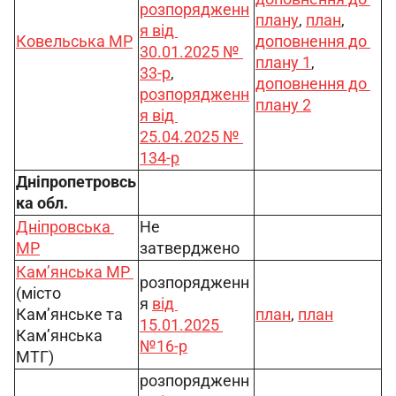
розпорядженн
плану
, 
план
, 
я від 
Ковельська МР
доповнення до 
30.01.2025 № 
плану 1
, 
33-р
, 
доповнення до 
розпорядженн
плану 2
я від 
25.04.2025 № 
134-р
Дніпропетровсь
ка обл.
Дніпровська 
Не 
МР
затверджено
Кам’янська МР 
розпорядженн
(місто 
я 
від 
Кам’янське та 
план
, 
план
15.01.2025 
Кам’янська 
№16-р
МТГ)
розпорядженн