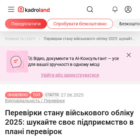
Передплатити
Спробувати безкоштовно
Безкоштов
Новини та статті
Перевірки стану військового обліку 2025: шукайте своє підприємство в плані перевірок
🚀 Відео, документи та AI-Консультант — усе
для вашої зручності в одному місці
Увійти або зареєструватися
27.06.2025
ОНОВЛЕНО
ТОП
СТАТТЯ
Відповідальність / Перевірки
Перевірки стану військового обліку
2025: шукайте своє підприємство в
плані перевірок