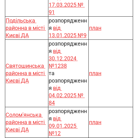
17.03.2025 № 
91
Подільська 
розпорядженн
районна в місті 
я 
від 
план
Києві ДА
13.01.2025 №9
розпорядженн
я 
від 
30.12.2024 
Святошинська 
№1238
районна в місті 
та 
план
Києві ДА
розпорядженн
я 
від 
04.02.2025 № 
84
розпорядженн
Солом'янська 
я 
від 
районна в місті 
план
09.01.2025 
Києві ДА
№12