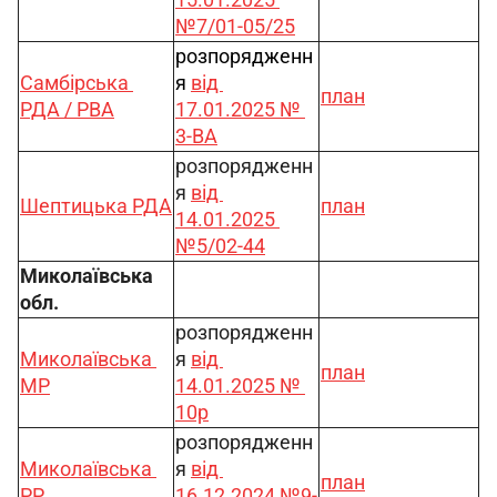
№7/01-05/25
розпорядженн
Самбірська 
я 
від 
план
РДА / РВА
17.01.2025 № 
3-ВА
розпорядженн
я 
від 
Шептицька РДА
план
14.01.2025 
№5/02-44
Миколаївська 
обл.
розпорядженн
Миколаївська 
я 
від 
план
МР
14.01.2025 № 
10р
розпорядженн
Миколаївська 
я 
від 
план
РР
16.12.2024 №9-