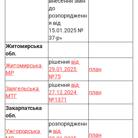
внесення змін 
до 
розпорядженн
я від 
15.01.2025 № 
37-р»
Житомирська 
обл.
рішення 
від 
Житомирська 
29.01.2025 
план
МР
№75
рішення 
від 
Звягельська 
27.12.2024 
план
МТГ
№1371
Закарпатська 
обл.
розпорядженн
Ужгородська 
я 
від 
план