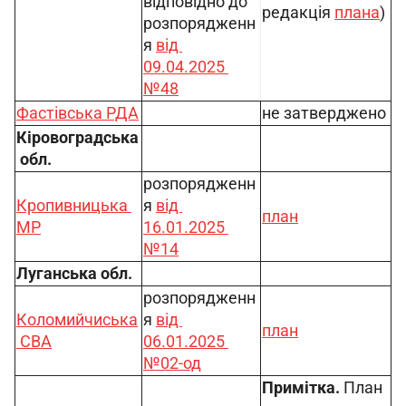
відповідно до 
редакція 
плана
)
розпорядженн
я 
від 
09.04.2025 
№48
Фастівська РДА
не затверджено
Кіровоградська
 обл.
розпорядженн
Кропивницька 
я 
від 
план
МР
16.01.2025 
№14
Луганська обл.
розпорядженн
Коломийчиська
я 
від 
план
 СВА
06.01.2025 
№02-од
Примітка. 
План 