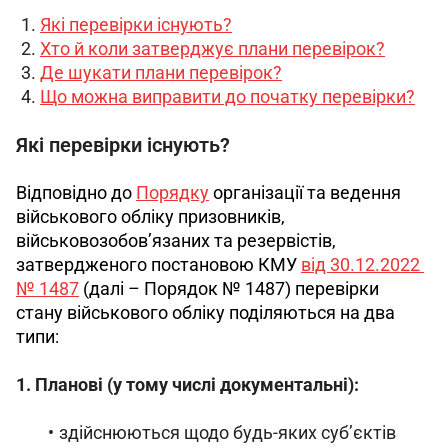
Які перевірки існують?
Хто й коли затверджує плани перевірок?
Де шукати плани перевірок?
Що можна виправити до початку перевірки?
Які перевірки існують?
Відповідно до 
Порядку
 організації та ведення 
військового обліку призовників, 
військовозобов’язаних та резервістів, 
затвердженого постановою КМУ 
від 30.12.2022 
№ 1487
 (далі – Порядок № 1487) перевірки 
стану військового обліку поділяються на два 
типи: 
1. Планові (у тому числі документальні):
здійснюються щодо будь-яких суб’єктів