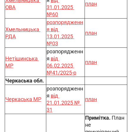
Хмельницька 
я 
від 
план
ОВА
31.01.2025 
№60
розпорядженн
Хмельницька 
я від 
план
РДА
13.01.2025 
№03
розпорядженн
Нетішинська 
я 
від 
план
МР
06.02.2025 
№41/2025-р
Черкаська обл.
розпорядженн
я 
від 
Черкаська МР
план
21.01.2025 № 
31
Примітка. 
План 
не 
прикріплений. 