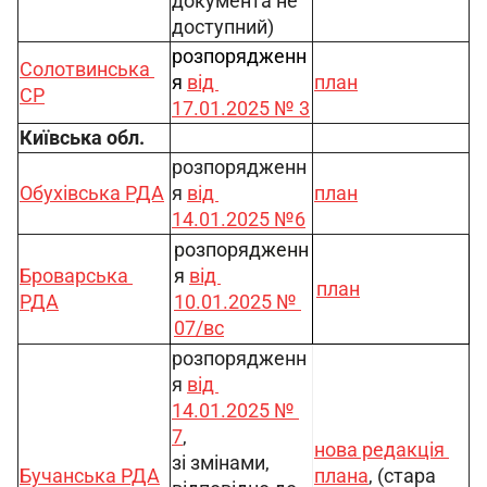
документа не 
доступний)
розпорядженн
Солотвинська 
я 
від 
план
СР
17.01.2025 № 3
Київська обл.
розпорядженн
Обухівська РДА
я 
від 
план
14.01.2025 №6
розпорядженн
Броварська 
я 
від 
план
РДА
10.01.2025 № 
07/вс
розпорядженн
я 
від 
14.01.2025 № 
7
,
нова редакція 
зі змінами, 
Бучанська РДА
плана
, (стара 