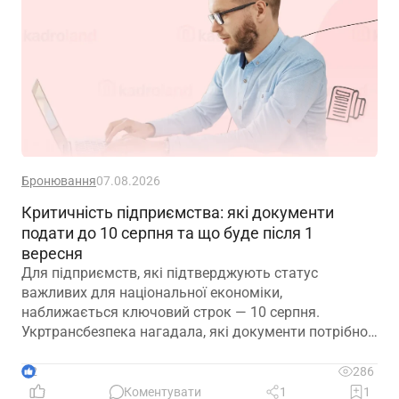
Бронювання
07.08.2026
Критичність підприємства: які документи
подати до 10 серпня та що буде після 1
вересня
Для підприємств, які підтверджують статус
важливих для національної економіки,
наближається ключовий строк — 10 серпня.
Укртрансбезпека нагадала, які документи потрібно
подати, як розглядатимуть уже подані матеріали та
що очікує на компанії, які не встигнуть підтвердити
2
286
свій статус
Коментувати
1
1