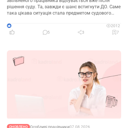
звільненого працівника відбувається вже після
рішення суду. Та, завжди є шанс встигнути ДО. Саме
така цікава ситуація стала предметом судового
спору, коли роботодавець з власної ініціативи
скасував помилково виданий наказ про звільнення.
1
2012
Розберемо її докладно
5
3
7
Особливі працівники
07.08.2026
ОНОВЛЕНО