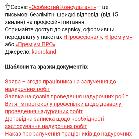
👌Сервіс 
«Особистий Консультант»
 – це 
письмові безлімітні швидкі відповіді (від 15 
хвилин) на професійні питання.
Отримайте доступ до сервісу, оформивши 
передплату у пакетах 
«Професіонал»
, 
«Преміум»
або 
«Преміум ПРО»
.
Джерело: 
kadroland
Шаблони та зразки документів:
Заява – згода працівника на залучення до 
надурочних робіт
Заявка на дозвіл проведення надурочних робіт
Витяг з протоколу профспілки щодо дозволу 
проведення надурочних робіт
Доповідна записка щодо необхідності 
застосування надурочних робіт
Наказ про залучення працівників до надурочних 