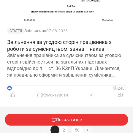
Звільнення
07.08.2026
СТАТТЯ
Звільнення за угодою сторін працівника з
роботи за сумісництвом: заява + наказ
Звільнення працівника за сумісництвом за угодою
сторін здійснюється на загальних підставах
відповідно до п. 1 ст. 36 КЗпП України. Дізнайтеся,
як правильно оформити звільнення сумісника,
визначити дату припинення трудового договору та
зафіксувати домовленість між працівником і
4
240
роботодавцем.
Коментувати
1
Показати ще
…
1
2
50