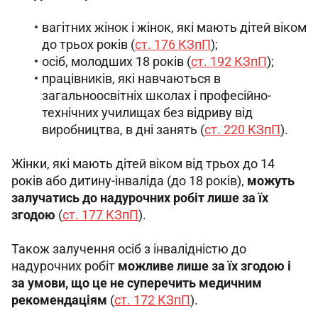
вагітних жінок і жінок, які мають дітей віком
до трьох років (
ст. 176 КЗпП
);
осіб, молодших 18 років (
ст. 192 КЗпП
);
працівників, які навчаються в
загальноосвітніх школах і професійно-
технічних училищах без відриву від
виробництва, в дні занять (
ст. 220 КЗпП
).
Жінки, які мають дітей віком від трьох до 14 
років або дитину-інваліда (до 18 років), 
можуть 
залучатись до надурочних робіт лише за їх 
згодою
 (
ст. 177 КЗпП
).
Також залучення осіб з інвалідністю до 
надурочних робіт 
можливе лише за їх згодою і 
за умови, що це не суперечить медичним 
рекомендаціям
 (
ст. 172 КЗпП
).