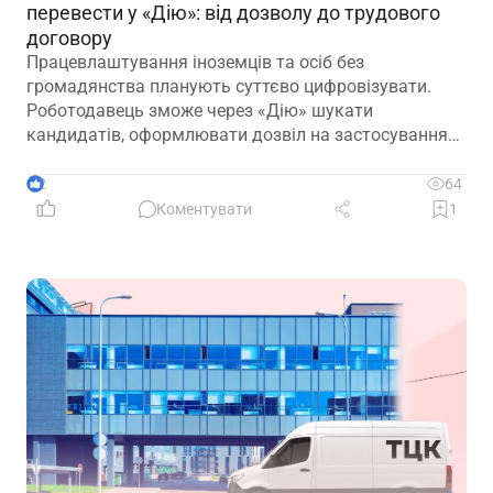
перевести у «Дію»: від дозволу до трудового
договору
Працевлаштування іноземців та осіб без
громадянства планують суттєво цифровізувати.
Роботодавець зможе через «Дію» шукати
кандидатів, оформлювати дозвіл на застосування
праці, укладати трудовий договір та оформлювати
прийняття на роботу
2
64
Коментувати
1