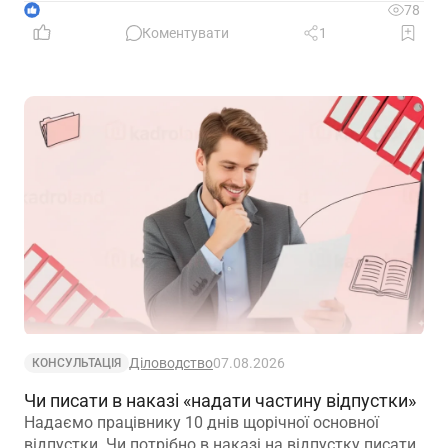
врахувати специфіку їхньої діяльності та усунути
1
78
практичні труднощі із виконанням законодавчих
Коментувати
1
вимог
Діловодство
07.08.2026
КОНСУЛЬТАЦІЯ
Чи писати в наказі «надати частину відпустки»
Надаємо працівнику 10 днів щорічної основної
відпустки. Чи потрібно в наказі на відпустку писати