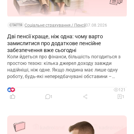
Соціальне страхування / Пенсії
07.08.2026
СТАТТЯ
Дві пенсії краще, ніж одна: чому варто
замислитися про додаткове пенсійне
забезпечення вже сьогодні
Коли йдеться про фінанси, більшість погодиться з
простою тезою: кілька джерел доходу завжди
надійніші, ніж одне. Якщо людина має лише одну
роботу, будь-які непередбачувані обставини –
звільнення, закриття підприємства чи криза в
окремій галузі – можуть миттєво позбавити її
3
121
доходу. Саме тому диверсифікація давно
1
1
вважається одним із головних принципів фінансової
безпеки. Проте цей самий принцип чомусь рідко
застосовують до пенсійного забезпечення