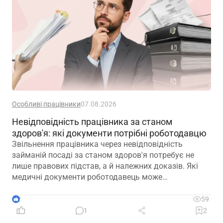
Особливі працівники
07.08.2026
Невідповідність працівника за станом
здоров'я: які документи потрібні роботодавцю
Звільнення працівника через невідповідність
займаній посаді за станом здоров'я потребує не
лише правових підстав, а й належних доказів. Які
медичні документи роботодавець може
використовувати для підтвердження такої
обставини – розповідаємо далі
2
59
1
2