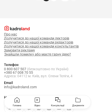
Про нас
Долучитися до нашої команди лекторів
Долучитися до нашої команди редакторів
Долучитися до нашої команди консультантів
Замовити рекламу
Знайшли помилку або маєте гарну ідею?
Телефон
0 800 607 507
(безкоштовно по Україні)
+380 67 008 70 55
Адреса: 04112 м. Київ, вул. Олени Теліги, 4
Email
info@kadroland.com
Наші соцмережі
Головна
Відео
Консультації
Документи