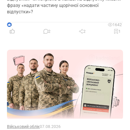
фразу «надати частину щорічної основної
відпустки»?
3
1642
2
2
1
Військовий облік
07.08.2026