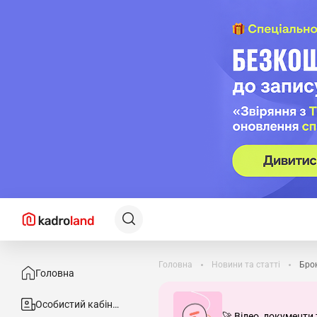
Головна
Новини та статті
Бро
Головна
Особистий кабінет
🚀 Відео, документи 