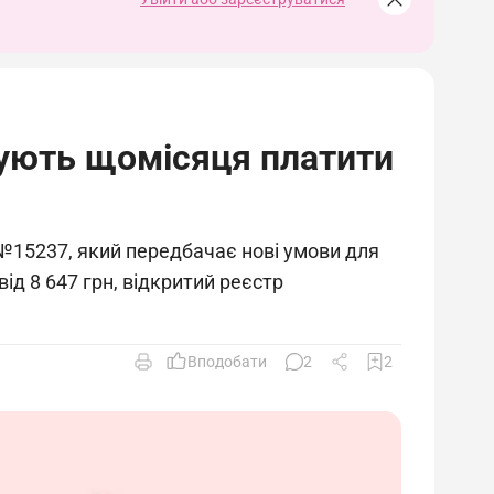
нують щомісяця платити
15237, який передбачає нові умови для
ід 8 647 грн, відкритий реєстр
Вподобати
2
2