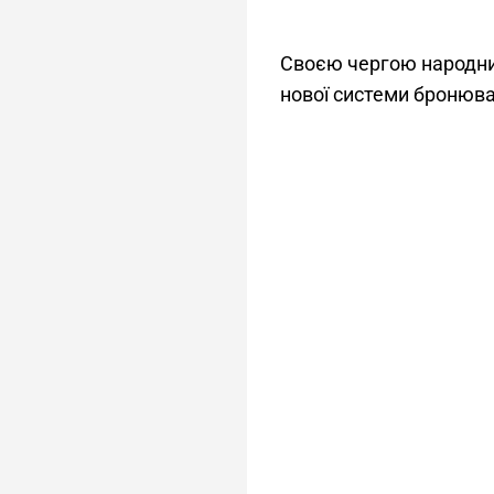
Своєю чергою народни
нової системи бронюв