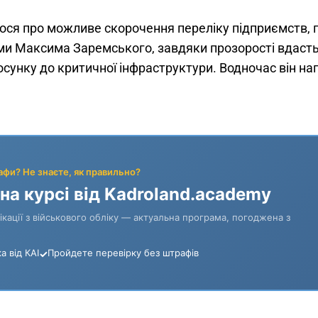
ося про можливе скорочення переліку підприємств, 
и Максима Заремського, завдяки прозорості вдастьс
сунку до критичної інфраструктури. Водночас він наг