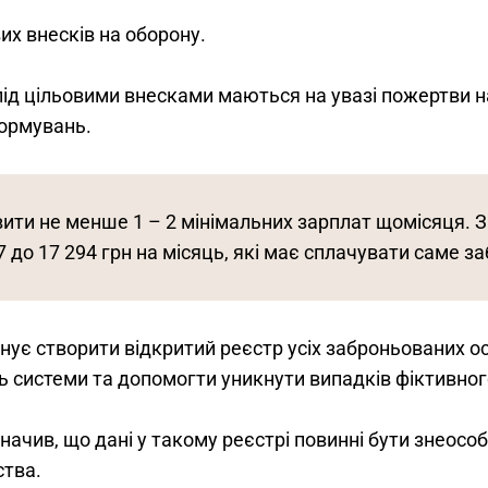
их внесків на оборону.
під цільовими внесками маються на увазі пожертви н
формувань.
ити не менше 1 – 2 мінімальних зарплат щомісяця. 
47 до 17 294 грн на місяць, які має сплачувати саме 
є створити відкритий реєстр усіх заброньованих осі
ь системи та допомогти уникнути випадків фіктивно
начив, що дані у такому реєстрі повинні бути знеосо
ства.