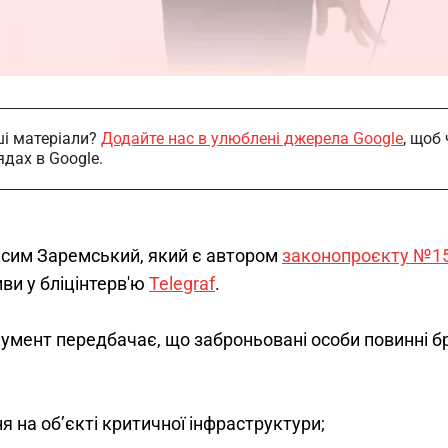
і матеріали?
Додайте нас в улюблені джерела Google
, щоб
ядах в Google.
сим Заремський, який є автором 
законопроєкту №1
иви у бліцінтерв'ю 
Telegraf
.
кумент передбачає, що заброньовані особи повинні бр
 на об’єкті критичної інфраструктури;