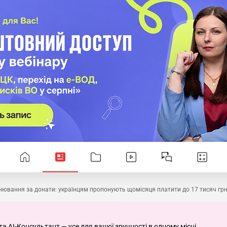
нювання за донати: українцям пропонують щомісяця платити до 17 тисяч гр
та AI-Консультант — усе для вашої зручності в одному місці