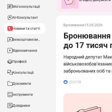
Мої консультації
АІ-Консультант
Бронювання
15.05.2026
Новини та статті
Бронювання 
Безкоштовні вебінари
до 17 тисяч 
Відеонавчання
Народний депутат Мак
Професії
військовозобов’язаних.
заброньованих осіб та
Консультації
6
2178
Документи
Інструменти
Довідники