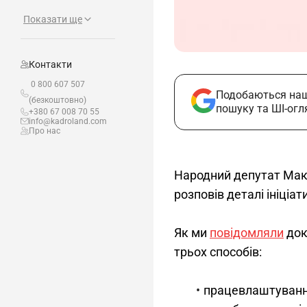
Показати ще
Контакти
0 800 607 507
Подобаються наш
(безкоштовно)
пошуку та ШІ-огл
+380 67 008 70 55
info@kadroland.com
Про нас
Народний депутат Мак
розповів деталі ініціат
Як ми 
повідомляли
 до
трьох способів:
працевлаштування