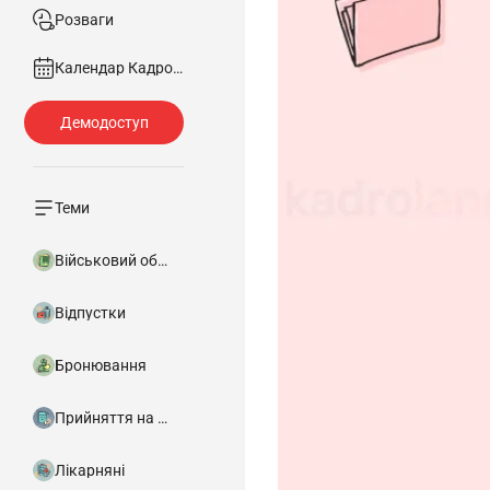
Розваги
Календар Кадровика
Теми
Військовий облік
Відпустки
Бронювання
Прийняття на роботу
Лікарняні