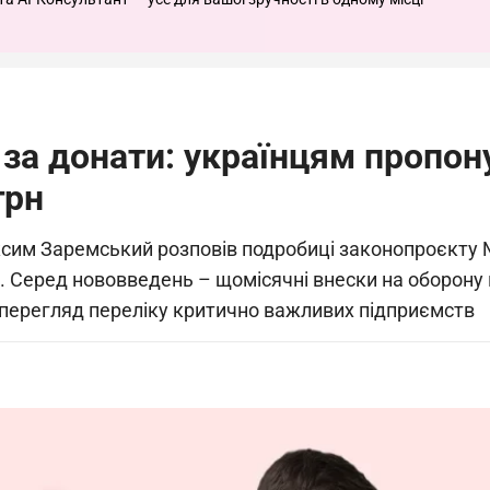
за донати: українцям пропо
грн
сим Заремський розповів подробиці законопроєкту №
 Серед нововведень – щомісячні внески на оборону в
 перегляд переліку критично важливих підприємств