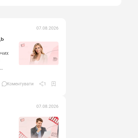
07.08.2026
ць
очих
н
ифіку
м
Коментувати
1
07.08.2026