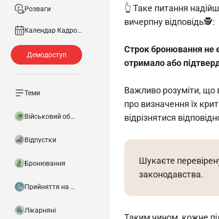
👆 Таке питання надій
Розваги
вичерпну відповідь🕵️:
Календар Кадровика
Строк бронювання не є
отримало або підтверд
Важливо розуміти, що 
Теми
про визначення їх кри
Військовий облік
відрізнятися відповідн
Відпустки
Шукаєте перевірен
Бронювання
законодавства.
Прийняття на роботу
Лікарняні
Таким чином, кожне пі