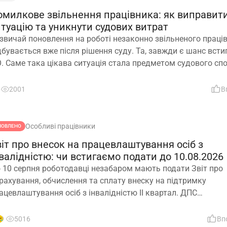
омилкове звільнення працівника: як виправит
итуацію та уникнути судових витрат
звичай поновлення на роботі незаконно звільненого праці
дбувається вже після рішення суду. Та, завжди є шанс всти
. Саме така цікава ситуація стала предметом судового спо
ли роботодавець з власної ініціативи скасував помилково
даний наказ про звільнення. Розберемо її докладно
2001
В
Особливі працівники
НОВЛЕНО
віт про внесок на працевлаштування осіб з
валідністю: чи встигаємо подати до 10.08.2026
 10 серпня роботодавці незабаром мають подати Звіт про
рахування, обчислення та сплату внеску на підтримку
ацевлаштування осіб з інвалідністю ІІ квартал. ДПС
опрацювала проєкт форми звіту. Але чи потрібно звітувати
.08.2026? Про це – далі
9
5016
Вп