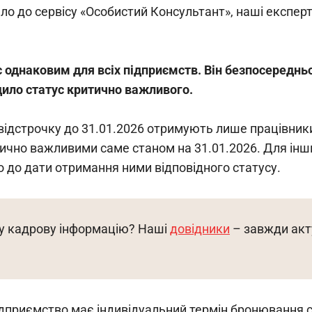
шло до сервісу «Особистий Консультант», наші експе
 однаковим для всіх підприємств. Він безпосередньо
ило статус критично важливого.
відстрочку до 31.01.2026 отримують лише працівники
тично важливими саме станом на 31.01.2026. Для інш
о до дати отримання ними відповідного статусу.
у кадрову інформацію? Наші 
довідники
 – завжди акт
дприємство має індивідуальний термін бронювання св