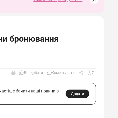
міни бронювання
Вподобати
Коментувати
7
 частіше бачити наші новини в
Додати