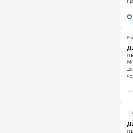
що
3
Ві
Да
п
Мі
да
чо
зо
С
Дв
п