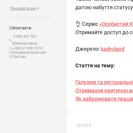
датою набуття статусу
Показати ще
👌 Сервіс 
«Особистий К
Контакти
Отримайте доступ до с
0 800 607 507
(безкоштовно)
Джерело: 
kadroland
+380 67 008 70 55
info@kadroland.com
Про нас
Стаття на тему:
Галузеві та регіональн
Отримання критично важ
Як забронювати праців
2515