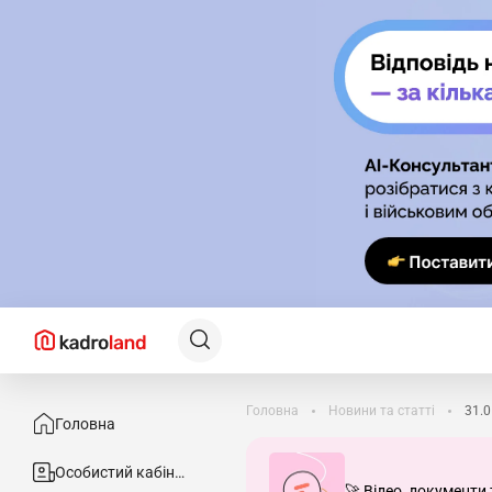
Головна
Новини та статті
31.0
Головна
Особистий кабінет
🚀 Відео, документи 