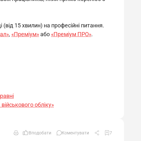
і (від 15 хвилин) на професійні питання. 
ал»
, 
«Преміум»
 або 
«Преміум ПРО»
.
травні
військового обліку»
Вподобати
Коментувати
7