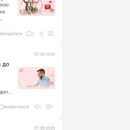
езою:
ина
 –
ція
Вподобати
1
ь до
07.08.2026
и до
одати,
анії,
Коментувати
1
1
07.08.2026