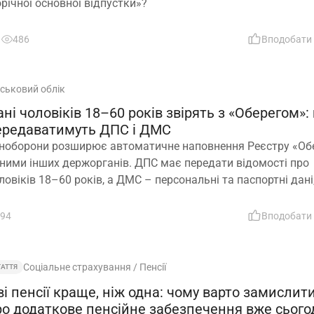
річної основної відпустки»?
486
Вподобати
йськовий облік
ні чоловіків 18–60 років звірять з «Оберегом»:
ередаватимуть ДПС і ДМС
ноборони розширює автоматичне наповнення Реєстру «Обе
ними інших держорганів. ДПС має передати відомості про
ловіків 18–60 років, а ДМС – персональні та паспортні дані
крема відцифрований образ обличчя
94
Вподобати
Соціальне страхування / Пенсії
ТАТТЯ
і пенсії краще, ніж одна: чому варто замислит
ро додаткове пенсійне забезпечення вже сього