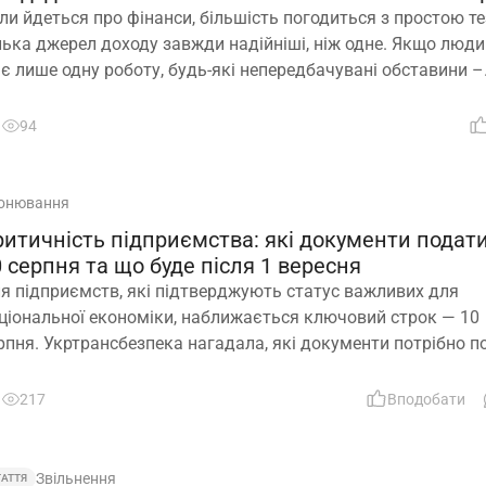
ли йдеться про фінанси, більшість погодиться з простою т
лька джерел доходу завжди надійніші, ніж одне. Якщо люд
є лише одну роботу, будь-які непередбачувані обставини –
ільнення, закриття підприємства чи криза в окремій галузі
жуть миттєво позбавити її доходу. Саме тому диверсифіка
94
вно вважається одним із головних принципів фінансової
зпеки. Проте цей самий принцип чомусь рідко застосовуют
нсійного забезпечення
онювання
ритичність підприємства: які документи подат
 серпня та що буде після 1 вересня
я підприємств, які підтверджують статус важливих для
ціональної економіки, наближається ключовий строк — 10
рпня. Укртрансбезпека нагадала, які документи потрібно п
 розглядатимуть уже подані матеріали та що очікує на комп
і не встигнуть підтвердити свій статус
217
Вподобати
Звільнення
ТАТТЯ