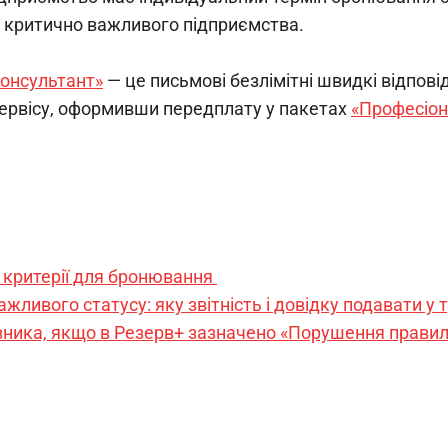
 критично важливого підприємства.
онсультант»
 — це письмові безлімітні швидкі відповід
ервісу, оформивши передплату у пакетах 
«Професіон
і критерії для бронювання 
ливого статусу: яку звітність і довідку подавати у 
ника, якщо в Резерв+ зазначено «Порушення правил 