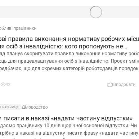
обливі працівники
ові правила виконання нормативу робочих міс
я осіб з інвалідністю: кого пропонують не
раховувати
яд планує скоригувати правила виконання нормативу роб
сць для працевлаштування осіб з інвалідністю. Проєкт змі
редбачає, що для окремих категорій роботодавців порядок
зрахунку нормативу буде переглянуто, аби врахувати спец
ньої діяльності та усунути практичні труднощі із виконання
42
Вподобати
конодавчих вимог
Діловодство
ОНСУЛЬТАЦІЯ
 писати в наказі «надати частину відпустки»
даємо працівнику 10 днів щорічної основної відпустки. Чи
трібно в наказі на відпустку писати фразу «надати частину