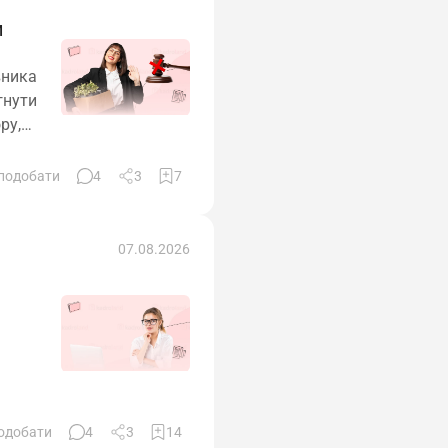
и
вника
гнути
ру,
подобати
4
3
7
07.08.2026
 до
одобати
4
3
14