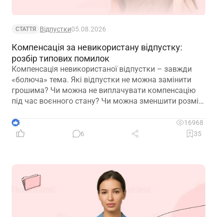
Відпустки
05.08.2026
СТАТТЯ
Компенсація за невикористану відпустку:
розбір типових помилок
Компенсація невикористаної відпустки – завжди
«болюча» тема. Які відпустки не можна замінити
грошима? Чи можна не виплачувати компенсацію
під час воєнного стану? Чи можна зменшити розмір
компенсації? Сьогодні пропонуємо розібрати типові
помилки
5
16968
6
35