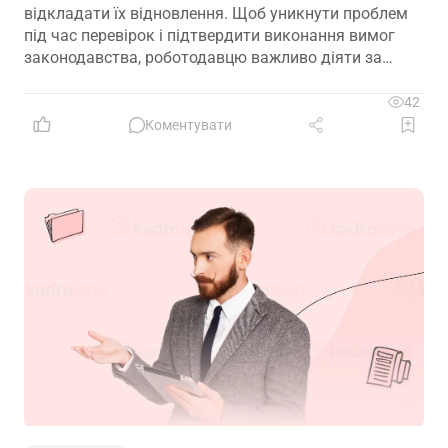
відкладати їх відновлення. Щоб уникнути проблем
під час перевірок і підтвердити виконання вимог
законодавства, роботодавцю важливо діяти за
чітким алгоритмом: зафіксувати факт втрати,
відновити ключові документи та подбати про їх
42
надійне зберігання в майбутньому
Коментувати