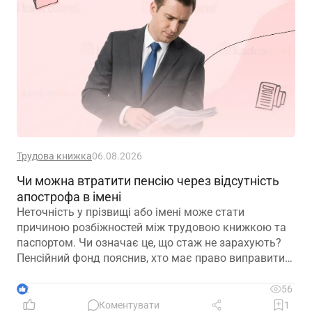
Трудова книжка
06.08.2026
Чи можна втратити пенсію через відсутність
апострофа в імені
Неточність у прізвищі або імені може стати
причиною розбіжностей між трудовою книжкою та
паспортом. Чи означає це, що стаж не зарахують?
Пенсійний фонд пояснив, хто має право виправити
помилку в титульному аркуші трудової книжки, на
підставі яких документів це робиться та чому не
2
56
варто відкладати внесення змін до моменту
Коментувати
1