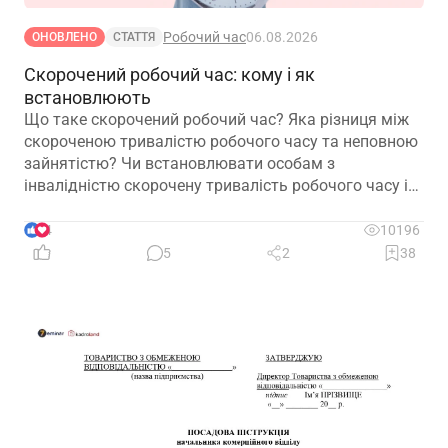
Робочий час
06.08.2026
ОНОВЛЕНО
СТАТТЯ
Скорочений робочий час: кому і як
встановлюють
Що таке скорочений робочий час? Яка різниця між
скороченою тривалістю робочого часу та неповною
зайнятістю? Чи встановлювати особам з
інвалідністю скорочену тривалість робочого часу і
на якій підставі? Якими нормативними актами
передбачено встановлення скороченого робочого
4
10196
часу? І особливо актуальне запитання: чи потрібно
5
2
38
особі з інвалідністю встановити скорочений
робочий час?