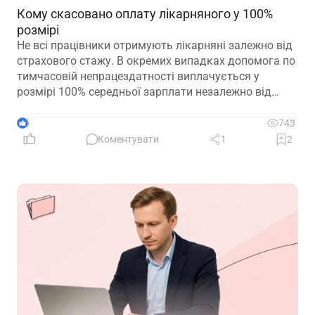
Кому скасовано оплату лікарняного у 100%
розмірі
Не всі працівники отримують лікарняні залежно від
страхового стажу. В окремих випадках допомога по
тимчасовій непрацездатності виплачується у
розмірі 100% середньої зарплати незалежно від
кількості відпрацьованих років. Зауважте, що деякі
працівники втратили право на 100% оплати
5
743
лікарняного у 2026 році. Деталі – у роз’ясненні ПФУ
Коментувати
1
2