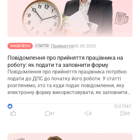
Прийняття
06.08.2026
ОНОВЛЕНО
СТАТТЯ
Повідомлення про прийняття працівника на
роботу: як подати та заповнити форму
Повідомлення про прийняття працівника потрібно
подати до ДПС до початку його роботи. У статті
розглянемо, хто та куди подає повідомлення, яку
електронну форму використовувати, як заповнити
кожну графу та що робити у разі помилки або
несвоєчасного подання
1
27547
41
4
60