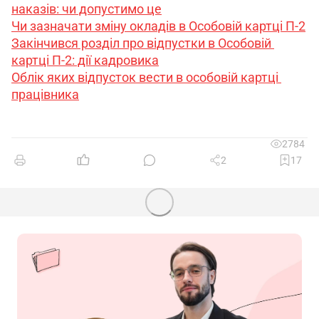
наказів: чи допустимо це
Чи зазначати зміну окладів в Особовій картці П-2
Закінчився розділ про відпустки в Особовій 
картці П-2: дії кадровика
Облік яких відпусток вести в особовій картці 
працівника
2784
2
17