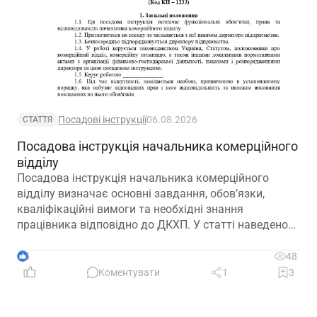
Посадові інструкції
06.08.2026
СТАТТЯ
Посадова інструкція начальника комерційного
відділу
Посадова інструкція начальника комерційного
відділу визначає основні завдання, обов’язки,
кваліфікаційні вимоги та необхідні знання
працівника відповідно до ДКХП. У статті наведено
зразок посадової інструкції, який можна адаптувати
до особливостей діяльності підприємства.
5
48
Коментувати
1
3