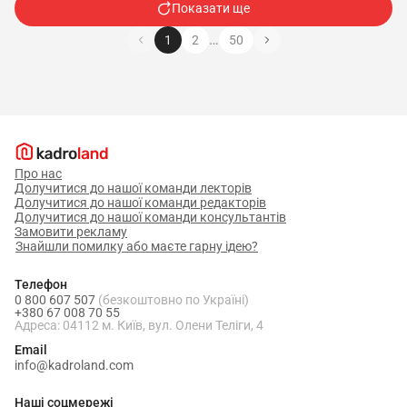
Показати ще
…
1
2
50
Про нас
Долучитися до нашої команди лекторів
Долучитися до нашої команди редакторів
Долучитися до нашої команди консультантів
Замовити рекламу
Знайшли помилку або маєте гарну ідею?
Телефон
0 800 607 507
(безкоштовно по Україні)
+380 67 008 70 55
Адреса: 04112 м. Київ, вул. Олени Теліги, 4
Email
info@kadroland.com
Наші соцмережі