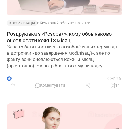
Військовий облік
05.08.2026
КОНСУЛЬТАЦІЯ
Роздруківка з «Резерв+»: кому обов’язково
оновлювати кожні 3 місяці
Зараз у багатьох військовозобов’язаних термін дії
відстрочки «до завершення мобілізації», але по
факту вони оновлюються кожні 3 місяці
(орієнтовно). Чи потрібно в такому випадку
роботодавцю оновлювати та просити у працівників
оновлені витяги кожні 3 місяці? Чи в такому
7
4126
випадку, витяг дійсний 1 рік?
Коментувати
14