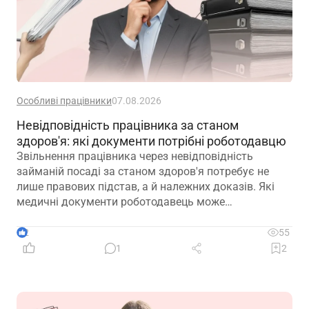
Особливі працівники
07.08.2026
Невідповідність працівника за станом
здоров'я: які документи потрібні роботодавцю
Звільнення працівника через невідповідність
займаній посаді за станом здоров'я потребує не
лише правових підстав, а й належних доказів. Які
медичні документи роботодавець може
використовувати для підтвердження такої
обставини – розповідаємо далі
2
55
1
2