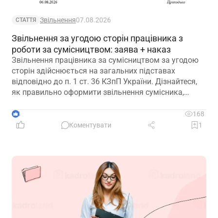
Звільнення
07.08.2026
СТАТТЯ
Звільнення за угодою сторін працівника з
роботи за сумісництвом: заява + наказ
Звільнення працівника за сумісництвом за угодою
сторін здійснюється на загальних підставах
відповідно до п. 1 ст. 36 КЗпП України. Дізнайтеся,
як правильно оформити звільнення сумісника,
визначити дату припинення трудового договору та
зафіксувати домовленість між працівником і
4
168
роботодавцем.
Коментувати
1