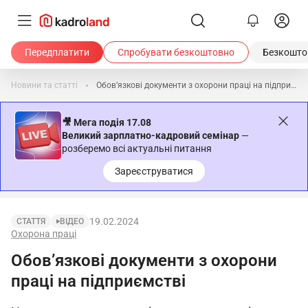
Передплатити
Спробувати безкоштовно
Безкоштов
Новини та статті
Обов’язкові документи з охорони праці на підприємстві
🎥 Мега подія 17.08
Великий зарплатно-кадровий семінар
—
розберемо всі актуальні питання
Зареєструватися
19.02.2024
СТАТТЯ
ВІДЕО
Охорона праці
Обов’язкові документи з охорони
праці на підприємстві