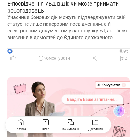
Е-посвідчення УБД в Дії: чи може приймати
роботодавець
Учасники бойових дій можуть підтверджувати свій
статус не лише паперовим посвідченням, а й
електронним документом у застосунку «Дія». Після
внесення відомостей до Єдиного державного
реєстру ветеранів війни е-посвідчення дає змогу
користуватися пільгами, зокрема й реалізовувати
3
95
трудові гарантії, передбачені законодавством
Коментувати
2
Головна
Відео
Консультації
Документи