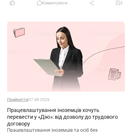
переміщення? Чи потрібно вносити записи до
Коментувати
3
трудових книжок? Якщо назву структурного
підрозділу зазначено в трудовій книжці, чи є її зміна
зміною істотних умов праці? Наприклад, працівник
був обліковцем тваринного комплексу, а після
перейменування працює у свинофермі.
Прийняття
07.08.2026
Працевлаштування іноземців хочуть
перевести у «Дію»: від дозволу до трудового
договору
Працевлаштування іноземців та осіб без