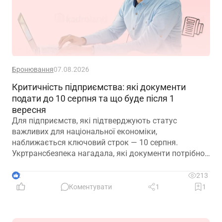
Бронювання
07.08.2026
Критичність підприємства: які документи
подати до 10 серпня та що буде після 1
вересня
Для підприємств, які підтверджують статус
важливих для національної економіки,
наближається ключовий строк — 10 серпня.
Укртрансбезпека нагадала, які документи потрібно
подати, як розглядатимуть уже подані матеріали та
що очікує на компанії, які не встигнуть підтвердити
2
213
свій статус
Коментувати
1
1