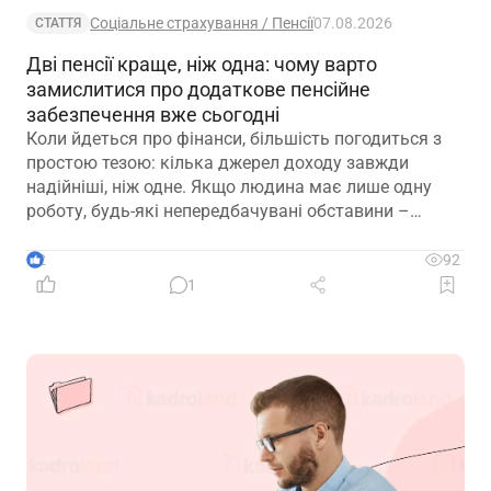
Соціальне страхування / Пенсії
07.08.2026
СТАТТЯ
Дві пенсії краще, ніж одна: чому варто
замислитися про додаткове пенсійне
забезпечення вже сьогодні
Коли йдеться про фінанси, більшість погодиться з
простою тезою: кілька джерел доходу завжди
надійніші, ніж одне. Якщо людина має лише одну
роботу, будь-які непередбачувані обставини –
звільнення, закриття підприємства чи криза в
окремій галузі – можуть миттєво позбавити її
2
92
доходу. Саме тому диверсифікація давно
1
вважається одним із головних принципів фінансової
безпеки. Проте цей самий принцип чомусь рідко
застосовують до пенсійного забезпечення