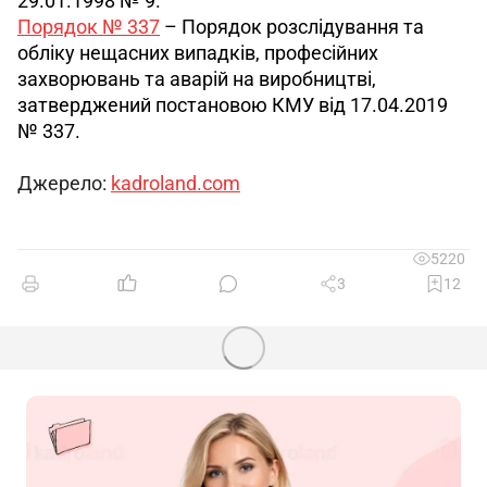
29.01.1998 № 9.
Порядок № 337
 – Порядок розслідування та 
обліку нещасних випадків, професійних 
захворювань та аварій на виробництві, 
затверджений постановою КМУ від 17.04.2019 
№ 337.
Джерело: 
kadroland.com
5220
3
12