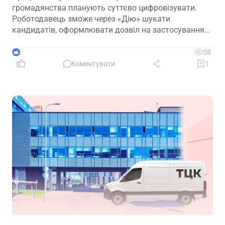
громадянства планують суттєво цифровізувати.
Роботодавець зможе через «Дію» шукати
кандидатів, оформлювати дозвіл на застосування
праці, укладати трудовий договір та оформлювати
прийняття на роботу
2
58
Коментувати
1