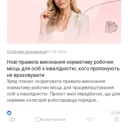
Особливі працівники
07.08.2026
Нові правила виконання нормативу робочих
місць для осіб з інвалідністю: кого пропонують
не враховувати
Уряд планує скоригувати правила виконання
нормативу робочих місць для працевлаштування
осіб з інвалідністю. Проєкт змін передбачає, що для
окремих категорій роботодавців порядок
розрахунку нормативу буде переглянуто, аби
врахувати специфіку їхньої діяльності та усунути
1
36
практичні труднощі із виконанням законодавчих
Коментувати
1
вимог