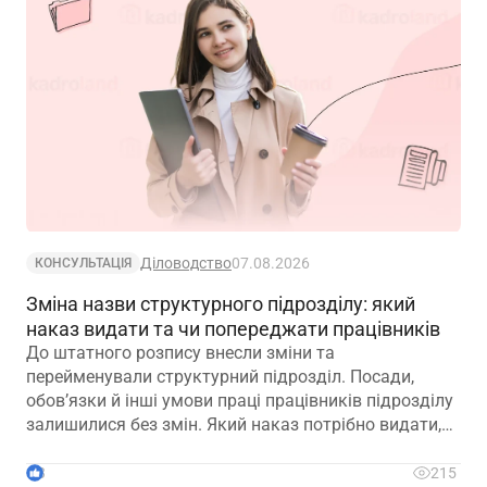
Діловодство
07.08.2026
КОНСУЛЬТАЦІЯ
Зміна назви структурного підрозділу: який
наказ видати та чи попереджати працівників
До штатного розпису внесли зміни та
перейменували структурний підрозділ. Посади,
обов’язки й інші умови праці працівників підрозділу
залишилися без змін. Який наказ потрібно видати,
щоб працівники вважалися такими, що працюють у
підрозділі з новою назвою: про переведення чи
3
215