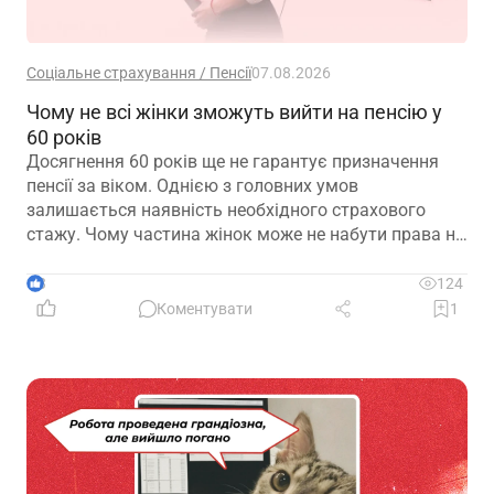
Соціальне страхування / Пенсії
07.08.2026
Чому не всі жінки зможуть вийти на пенсію у
60 років
Досягнення 60 років ще не гарантує призначення
пенсії за віком. Однією з головних умов
залишається наявність необхідного страхового
стажу. Чому частина жінок може не набути права на
пенсійні виплати та які варіанти передбачає
законодавство – розглянуто в матеріалі
3
124
Коментувати
1