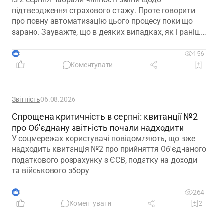
підтвердження страхового стажу. Проте говорити
про повну автоматизацію цього процесу поки що
зарано. Зауважте, що в деяких випадках, як і раніше,
можуть знадобитися додаткові документи для
підтвердження стажу і призначення пенсії
3
156
Коментувати
Звітність
06.08.2026
Спрощена критичність в серпні: квитанції №2
про Об'єднану звітність почали надходити
У соцмережах користувачі повідомляють, що вже
надходить квитанція №2 про прийняття Об'єднаного
податкового розрахунку з ЄСВ, податку на доходи
та військового збору
3
264
Коментувати
2