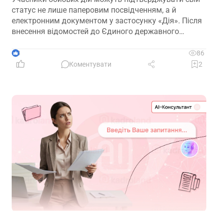
статус не лише паперовим посвідченням, а й
електронним документом у застосунку «Дія». Після
внесення відомостей до Єдиного державного
реєстру ветеранів війни е-посвідчення дає змогу
користуватися пільгами, зокрема й реалізовувати
3
86
трудові гарантії, передбачені законодавством
Коментувати
2