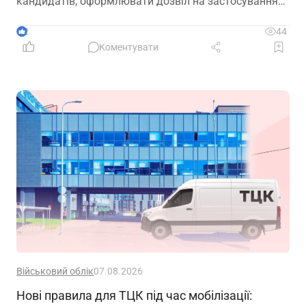
кандидатів, оформлювати дозвіл на застосування
праці, укладати трудовий договір та оформлювати
прийняття на роботу
2
44
Коментувати
Військовий облік
07.08.2026
Нові правила для ТЦК під час мобілізації: