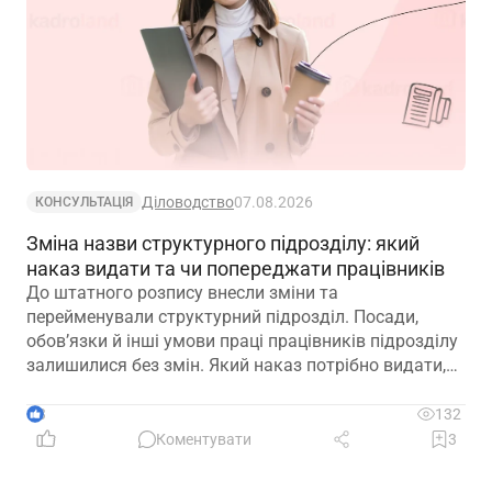
Діловодство
07.08.2026
КОНСУЛЬТАЦІЯ
Зміна назви структурного підрозділу: який
наказ видати та чи попереджати працівників
До штатного розпису внесли зміни та
перейменували структурний підрозділ. Посади,
обов’язки й інші умови праці працівників підрозділу
залишилися без змін. Який наказ потрібно видати,
щоб працівники вважалися такими, що працюють у
підрозділі з новою назвою: про переведення чи
3
132
переміщення? Чи потрібно вносити записи до
Коментувати
3
трудових книжок? Якщо назву структурного
підрозділу зазначено в трудовій книжці, чи є її зміна