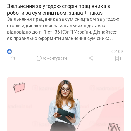
Звільнення за угодою сторін працівника з
роботи за сумісництвом: заява + наказ
Звільнення працівника за сумісництвом за угодою
сторін здійснюється на загальних підставах
відповідно до п. 1 ст. 36 КЗпП України. Дізнайтеся,
як правильно оформити звільнення сумісника,
визначити дату припинення трудового договору та
зафіксувати домовленість між працівником і
4
109
роботодавцем.
Коментувати
1