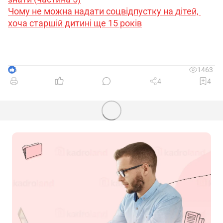
Чому не можна надати соцвідпустку на дітей, 
хоча старшій дитині ще 15 років
6
1463
4
4