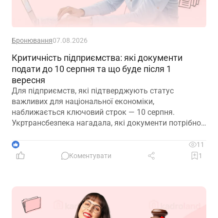
Бронювання
07.08.2026
Критичність підприємства: які документи
подати до 10 серпня та що буде після 1
вересня
Для підприємств, які підтверджують статус
важливих для національної економіки,
наближається ключовий строк — 10 серпня.
Укртрансбезпека нагадала, які документи потрібно
подати, як розглядатимуть уже подані матеріали та
що очікує на компанії, які не встигнуть підтвердити
1
11
свій статус
Коментувати
1