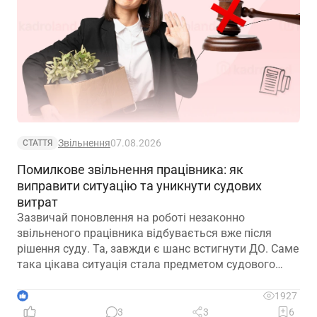
Звільнення
07.08.2026
СТАТТЯ
Помилкове звільнення працівника: як
виправити ситуацію та уникнути судових
витрат
Зазвичай поновлення на роботі незаконно
звільненого працівника відбувається вже після
рішення суду. Та, завжди є шанс встигнути ДО. Саме
така цікава ситуація стала предметом судового
спору, коли роботодавець з власної ініціативи
скасував помилково виданий наказ про звільнення.
1
1927
Розберемо її докладно
3
3
6