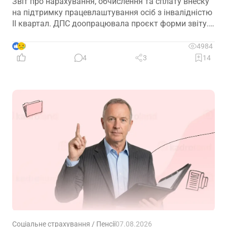
Звіт про нарахування, обчислення та сплату внеску
на підтримку працевлаштування осіб з інвалідністю
ІІ квартал. ДПС доопрацювала проєкт форми звіту.
Але чи потрібно звітувати до 10.08.2026? Про це –
далі
9
4984
4
3
14
Соціальне страхування / Пенсії
07.08.2026