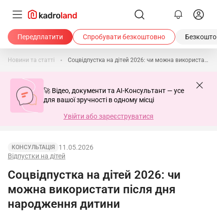
Передплатити
Спробувати безкоштовно
Безкоштов
Новини та статті
Соцвідпустка на дітей 2026: чи можна використати після дня народження дитини
🚀 Відео, документи та AI-Консультант — усе
для вашої зручності в одному місці
Увійти або зареєструватися
11.05.2026
КОНСУЛЬТАЦІЯ
Відпустки на дітей
Соцвідпустка на дітей 2026: чи
можна використати після дня
народження дитини