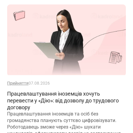
зміною істотних умов праці? Наприклад, працівник
був обліковцем тваринного комплексу, а після
перейменування працює у свинофермі.
Прийняття
07.08.2026
Працевлаштування іноземців хочуть
перевести у «Дію»: від дозволу до трудового
договору
Працевлаштування іноземців та осіб без
громадянства планують суттєво цифровізувати.
Роботодавець зможе через «Дію» шукати