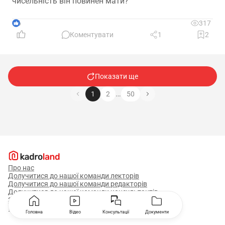
чисельність він повинен мати?
6
317
Коментувати
1
2
Показати ще
…
1
2
50
Про нас
Долучитися до нашої команди лекторів
Долучитися до нашої команди редакторів
Долучитися до нашої команди консультантів
Замовити рекламу
Знайшли помилку або маєте гарну ідею?
Головна
Відео
Консультації
Документи