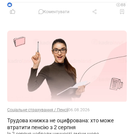
близько 100 законодавчих актів із правом ЄС
3
88
Коментувати
Соціальне страхування / Пенсії
06.08.2026
Трудова книжка не оцифрована: хто може
втратити пенсію з 2 серпня
Із 2 серпня набрали чинності зміни щодо