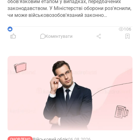
обов'язковим етапом у випадках, передбачених
законодавством. У Міністерстві оборони роз'яснили,
чи може військовозобов'язаний законно
відмовитися від медичного огляду, які наслідки
матиме така відмова та що робити, якщо особа не
1
106
погоджується з направленням на ВЛК
Коментувати
Військовий облік
06.08.2026
ОНОВЛЕНО