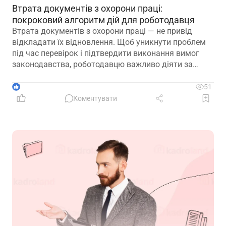
Втрата документів з охорони праці:
покроковий алгоритм дій для роботодавця
Втрата документів з охорони праці — не привід
відкладати їх відновлення. Щоб уникнути проблем
під час перевірок і підтвердити виконання вимог
законодавства, роботодавцю важливо діяти за
чітким алгоритмом: зафіксувати факт втрати,
відновити ключові документи та подбати про їх
1
51
надійне зберігання в майбутньому
Коментувати