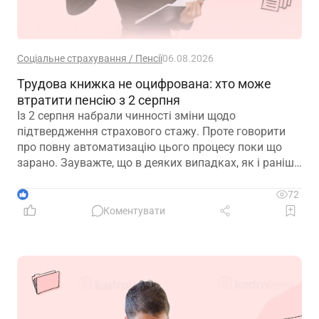
Соціальне страхування / Пенсії
06.08.2026
Трудова книжка не оцифрована: хто може
втратити пенсію з 2 серпня
Із 2 серпня набрали чинності зміни щодо
підтвердження страхового стажу. Проте говорити
про повну автоматизацію цього процесу поки що
зарано. Зауважте, що в деяких випадках, як і раніше,
можуть знадобитися додаткові документи для
підтвердження стажу і призначення пенсії
1
72
Коментувати