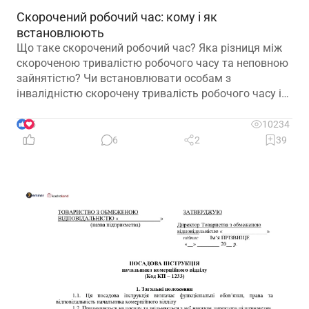
Скорочений робочий час: кому і як
встановлюють
Що таке скорочений робочий час? Яка різниця між
скороченою тривалістю робочого часу та неповною
зайнятістю? Чи встановлювати особам з
інвалідністю скорочену тривалість робочого часу і
на якій підставі? Якими нормативними актами
передбачено встановлення скороченого робочого
5
10234
часу? І особливо актуальне запитання: чи потрібно
6
2
39
особі з інвалідністю встановити скорочений
робочий час?