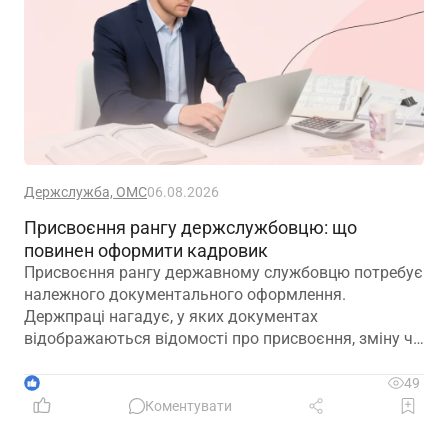
Держслужба, ОМС
06.08.2026
Присвоєння рангу держслужбовцю: що
повинен оформити кадровик
Присвоєння рангу державному службовцю потребує
належного документального оформлення.
Держпраці нагадує, у яких документах
відображаються відомості про присвоєння, зміну чи
позбавлення рангу
1
49
Коментувати