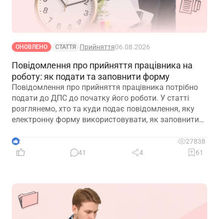
Прийняття
06.08.2026
ОНОВЛЕНО
СТАТТЯ
Повідомлення про прийняття працівника на
роботу: як подати та заповнити форму
Повідомлення про прийняття працівника потрібно
подати до ДПС до початку його роботи. У статті
розглянемо, хто та куди подає повідомлення, яку
електронну форму використовувати, як заповнити
кожну графу та що робити у разі помилки або
несвоєчасного подання
2
27838
41
4
61