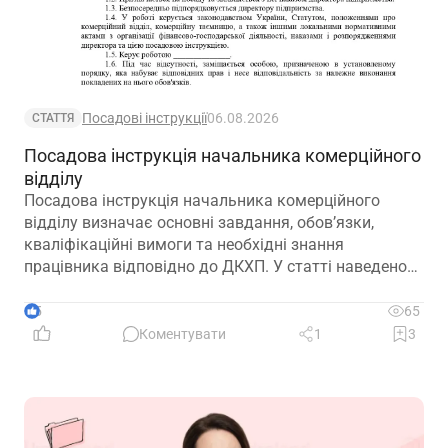
Посадові інструкції
06.08.2026
СТАТТЯ
Посадова інструкція начальника комерційного
відділу
Посадова інструкція начальника комерційного
відділу визначає основні завдання, обов’язки,
кваліфікаційні вимоги та необхідні знання
працівника відповідно до ДКХП. У статті наведено
зразок посадової інструкції, який можна адаптувати
до особливостей діяльності підприємства.
5
65
Коментувати
1
3