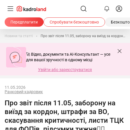
Передплатити
Спробувати безкоштовно
Безкоштов
Новини та статті
Про звіт після 11.05, заборону на виїзд за кордон, штрафи за ВО, скасування критичності, листи ТЦК для ФОПів, підсумки тижня🙋‍♀️ Ранковий кадровик від 11.05.2026
🚀 Відео, документи та AI-Консультант — усе
для вашої зручності в одному місці
Увійти або зареєструватися
11.05.2026
Ранковий кадровик
Про звіт після 11.05, заборону на
виїзд за кордон, штрафи за ВО,
скасування критичності, листи ТЦК
для ФОПів, підсумки тижня🙋‍♀️