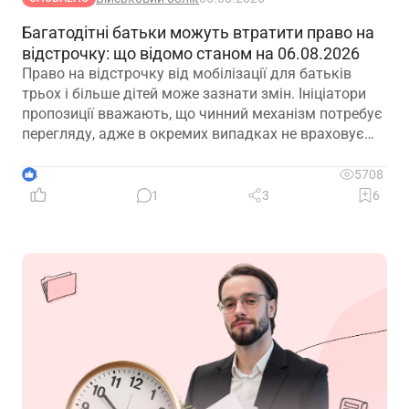
Багатодітні батьки можуть втратити право на
відстрочку: що відомо станом на 06.08.2026
Право на відстрочку від мобілізації для батьків
трьох і більше дітей може зазнати змін. Ініціатори
пропозиції вважають, що чинний механізм потребує
перегляду, адже в окремих випадках не враховує
фактичну участь батька в утриманні та вихованні
дітей. Водночас вже з’явилися перші офіційні
4
5708
коментарі
1
3
6