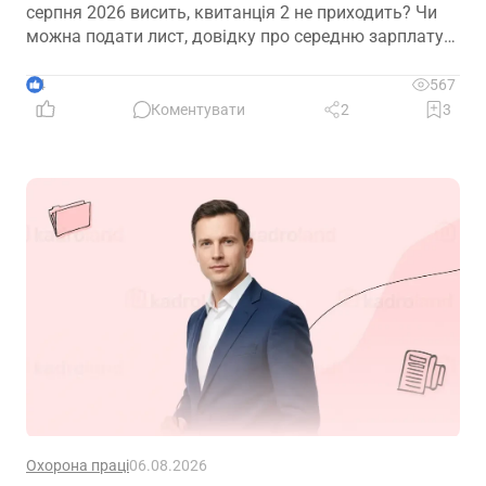
серпня 2026 висить, квитанція 2 не приходить? Чи
можна подати лист, довідку про середню зарплату
та звіт з квитанцією №1?
4
567
Коментувати
2
3
Охорона праці
06.08.2026