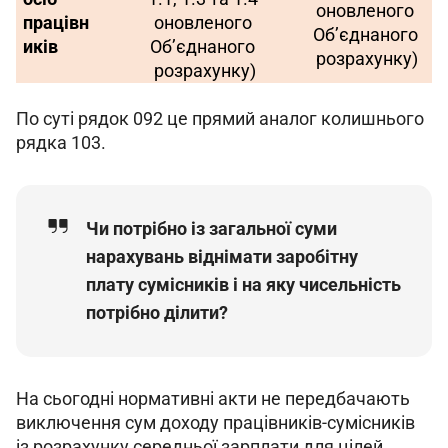
оновленого 
працівн
оновленого 
Об’єднаного 
иків
Об’єднаного 
розрахунку)
розрахунку)
По суті рядок 092 
По суті рядок 092 це прямий аналог колишнього 
рядка 103.
Чи потрібно із загальної суми
нарахувань віднімати заробітну
плату сумісників і на яку чисельність
потрібно ділити?
На сьогодні нормативні акти не передбачають 
виключення сум доходу працівників-сумісників 
із розрахунку середньої зарплати для цілей 