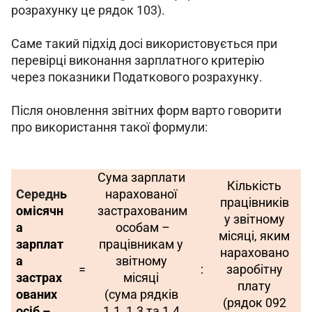
розрахунку це рядок 103).
Саме такий підхід досі використовується при 
перевірці виконання зарплатного критерію 
через показники Податкового розрахунку.
Після оновлення звітних форм варто говорити 
про використання такої формули:
Сума зарплати 
Кількість 
Середн
ь
нарахованої 
працівників 
омісячн
застрахованим
у звітному 
а 
 особам – 
місяці, яким 
зарплат
працівникам у 
нараховано 
а 
звітному 
=
:
заробітну 
застрах
місяці 
плату 
ованих 
(сума рядків 
(рядок 092 
осіб – 
1.1, 1.3 та 1.4 