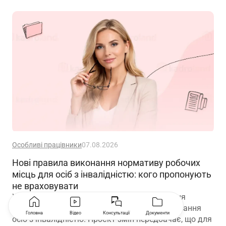
Особливі працівники
07.08.2026
Нові правила виконання нормативу робочих
місць для осіб з інвалідністю: кого пропонують
не враховувати
Уряд планує скоригувати правила виконання
нормативу робочих місць для працевлаштування
Головна
Відео
Консультації
Документи
осіб з інвалідністю. Проєкт змін передбачає, що для