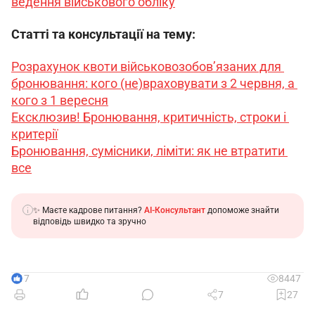
ведення військового обліку
Статті та консультації на тему:
Розрахунок квоти військовозобов’язаних для 
бронювання: кого (не)враховувати з 2 червня, а 
кого з 1 вересня
Ексклюзив! Бронювання, критичність, строки і 
критерії
Бронювання, сумісники, ліміти: як не втратити 
все
✨ Маєте кадрове питання?
AI-Консультант
допоможе знайти
відповідь швидко та зручно
17
8447
7
27