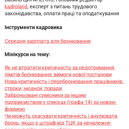
kadroland
, експерт з питань трудового 
законодавства, оплати праці та оподаткування
Інструменти кадровика
Середня зарплата для бронювання
Мінікурси на тему:
Як не втратити критичність за недотримання 
лімітів бронювання: вимоги нової постанови
Нова критичність і перебронювання працівників: 
строки, нюанси, поради
Заброньовані сумісники за іншим 
підприємством у списках (графа 14) за новою 
формою
Чи можуть скасувати критичність і анулювати 
бронь, якщо є штраф від ТЦК за неналежне 