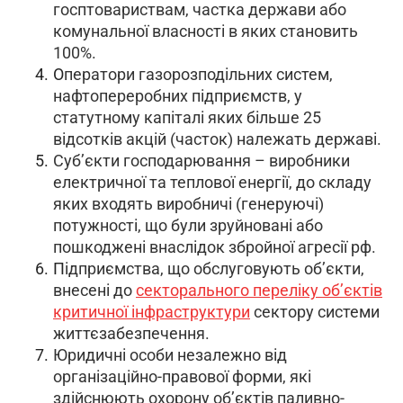
госптовариствам, частка держави або
комунальної власності в яких становить
100%.
О
ператори газорозподільних систем,
нафтопереробних підприємств, у
статутному капіталі яких більше 25
відсотків акцій (часток) належать державі.
Суб’єкти господарювання – виробники
електричної та теплової енергії, до складу
яких входять виробничі (генеруючі)
потужності, що були зруйновані або
пошкоджені внаслідок збройної агресії рф.
П
ідприємства, що обслуговують об’єкти,
внесені до
секторального переліку об’єктів
критичної інфраструктури
сектору системи
життєзабезпечення.
Юридичні особи незалежно від
організаційно-правової форми, які
здійснюють охорону об’єктів паливно-