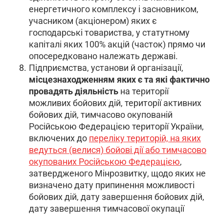
енергетичного комплексу і засновником,
учасником (акціонером) яких є
господарські товариства, у статутному
капіталі яких 100% акцій (часток) прямо чи
опосередковано належать державі.
Підприємства, установи й організації,
місцезнаходженням яких є та які фактично
провадять діяльність
на території
можливих бойових дій, території активних
бойових дій, тимчасово окупованій
Російською Федерацією території України,
включених до
переліку територій, на яких
ведуться (велися) бойові дії або тимчасово
окупованих Російською Федерацією
,
затвердженого Мінрозвитку, щодо яких не
визначено дату припинення можливості
бойових дій, дату завершення бойових дій,
дату завершення тимчасової окупації