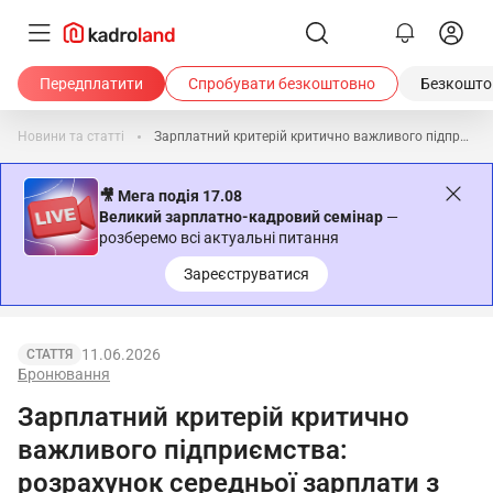
Передплатити
Спробувати безкоштовно
Безкоштов
Новини та статті
Зарплатний критерій критично важливого підприємства: розрахунок середньої зарплати з 02.06.2026
🎥 Мега подія 17.08
Великий зарплатно-кадровий семінар
—
розберемо всі актуальні питання
Зареєструватися
11.06.2026
СТАТТЯ
Бронювання
Зарплатний критерій критично
важливого підприємства:
розрахунок середньої зарплати з