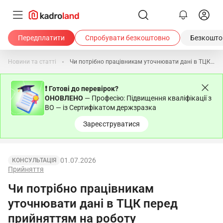
Передплатити
Спробувати безкоштовно
Безкоштов
Новини та статті
Чи потрібно працівникам уточнювати дані в ТЦК перед прийняттям на роботу
❗ Готові до перевірок?
ОНОВЛЕНО
— Професію: Підвищення кваліфікації з
ВО — із Сертифікатом держзразка
Зареєструватися
01.07.2026
КОНСУЛЬТАЦІЯ
Прийняття
Чи потрібно працівникам
уточнювати дані в ТЦК перед
прийняттям на роботу