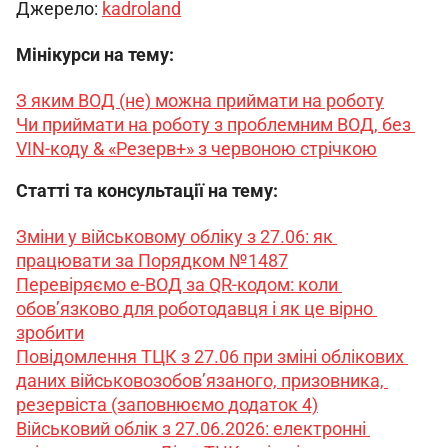
Джерело: 
kadroland
Мінікурси на тему:
З яким ВОД (не) можна приймати на роботу
Чи приймати на роботу з проблемним ВОД, без 
VIN-коду & «Резерв+» з червоною стрічкою
Статті та консультації на тему:
Зміни у військовому обліку з 27.06: як 
працювати за Порядком №1487
Перевіряємо е-ВОД за QR-кодом: коли 
обов’язково для роботодавця і як це вірно 
зробити
Повідомлення ТЦК з 27.06 при зміні облікових 
даних військовозобов’язаного, призовника, 
резервіста (заповнюємо додаток 4)
Військовий облік з 27.06.2026: електронні 