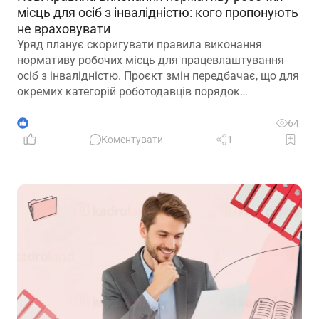
місць для осіб з інвалідністю: кого пропонують
не враховувати
Уряд планує скоригувати правила виконання
нормативу робочих місць для працевлаштування
осіб з інвалідністю. Проєкт змін передбачає, що для
окремих категорій роботодавців порядок
розрахунку нормативу буде переглянуто, аби
врахувати специфіку їхньої діяльності та усунути
1
64
практичні труднощі із виконанням законодавчих
Коментувати
1
вимог