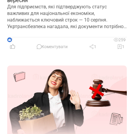
вересня
Для підприємств, які підтверджують статус
важливих для національної економіки,
наближається ключовий строк — 10 серпня.
Укртрансбезпека нагадала, які документи потрібно
подати, як розглядатимуть уже подані матеріали та
що очікує на компанії, які не встигнуть підтвердити
2
259
свій статус
Коментувати
1
1