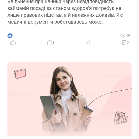
Звільнення працівника через невідповідність
займаній посаді за станом здоров'я потребує не
лише правових підстав, а й належних доказів. Які
медичні документи роботодавець може
використовувати для підтвердження такої
обставини – розповідаємо далі
2
58
1
2