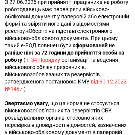
З 27.06.2026 при прийнятті працівника на роботу 
роботодавець має перевіряти військово-
обліковий документ у паперовій або електронній 
формі та звіряти його дані з відомостями 
реєстру «Оберіг» на підставі електронного 
військово-облікового документа. При цьому 
такий е-ВОД повинен бути 
сформований не 
раніше ніж за 72 години до прийняття особи на 
роботу 
(
п. 34 Порядку
 організації та ведення 
військового обліку призовників, 
військовозобов'язаних та резервістів, 
затвердженого постановою КМУ 
від 30.12.2022 
№1487
)
Звертаємо увагу, 
що ця норма не стосується 
військовозобов’язаних та резервістів СБУ, 
розвідувальних органів, стосовно яких 
перевірка відповідності відомостей, зазначених 
у військово-обліковому документі в паперовій 