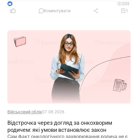
зафіксувати домовленість між працівником і
4
205
роботодавцем.
Коментувати
1
Військовий облік
07.08.2026
Відстрочка через догляд за онкохворим
родичем: які умови встановлює закон
Сам факт онкологічного захворювання родича не є