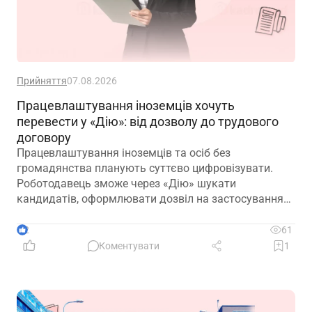
Прийняття
07.08.2026
Працевлаштування іноземців хочуть
перевести у «Дію»: від дозволу до трудового
договору
Працевлаштування іноземців та осіб без
громадянства планують суттєво цифровізувати.
Роботодавець зможе через «Дію» шукати
кандидатів, оформлювати дозвіл на застосування
праці, укладати трудовий договір та оформлювати
прийняття на роботу
2
61
Коментувати
1