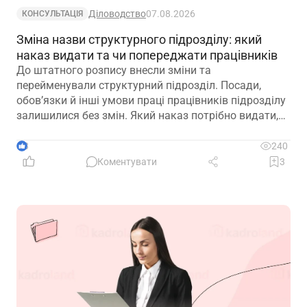
Діловодство
07.08.2026
КОНСУЛЬТАЦІЯ
Зміна назви структурного підрозділу: який
наказ видати та чи попереджати працівників
До штатного розпису внесли зміни та
перейменували структурний підрозділ. Посади,
обов’язки й інші умови праці працівників підрозділу
залишилися без змін. Який наказ потрібно видати,
щоб працівники вважалися такими, що працюють у
підрозділі з новою назвою: про переведення чи
3
240
переміщення? Чи потрібно вносити записи до
Коментувати
3
трудових книжок? Якщо назву структурного
підрозділу зазначено в трудовій книжці, чи є її зміна
зміною істотних умов праці? Наприклад, працівник
був обліковцем тваринного комплексу, а після
перейменування працює у свинофермі.