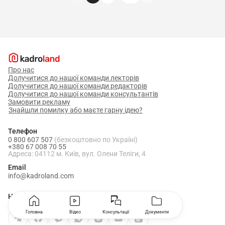
Про нас
Долучитися до нашої команди лекторів
Долучитися до нашої команди редакторів
Долучитися до нашої команди консультантів
Замовити рекламу
Знайшли помилку або маєте гарну ідею?
Телефон
0 800 607 507
(безкоштовно по Україні)
+380 67 008 70 55
Адреса: 04112 м. Київ, вул. Олени Теліги, 4
Email
info@kadroland.com
Наші соцмережі
Головна
Відео
Консультації
Документи