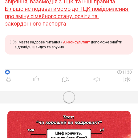
звіряння, взаємоДія з ТЦК та інші правила
Більше не подаватимемо до ТЦК повідомлення 
про зміну сімейного стану, освіти та 
закордонного паспорта
✨ Маєте кадрове питання?
AI-Консультант
допоможе знайти
відповідь швидко та зручно
4
1130
3
1
6