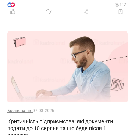
окремій галузі – можуть миттєво позбавити її
3
113
доходу. Саме тому диверсифікація давно
1
1
вважається одним із головних принципів фінансової
безпеки. Проте цей самий принцип чомусь рідко
застосовують до пенсійного забезпечення
Бронювання
07.08.2026
Критичність підприємства: які документи
подати до 10 серпня та що буде після 1