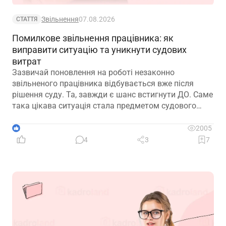
Звільнення
07.08.2026
СТАТТЯ
Помилкове звільнення працівника: як
виправити ситуацію та уникнути судових
витрат
Зазвичай поновлення на роботі незаконно
звільненого працівника відбувається вже після
рішення суду. Та, завжди є шанс встигнути ДО. Саме
така цікава ситуація стала предметом судового
спору, коли роботодавець з власної ініціативи
скасував помилково виданий наказ про звільнення.
1
2005
Розберемо її докладно
4
3
7