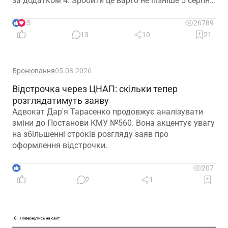
за додатком 4. Зробити це варто не пізніше 5 серпня
2026 року
15
26789
13
10
21
Бронювання
05.08.2026
Відстрочка через ЦНАП: скільки тепер
розглядатимуть заяву
Адвокат Дар'я Тарасенко продовжує аналізувати
зміни до Постанови КМУ №560. Вона акцентує увагу
на збільшенні строків розгляду заяв про
оформлення відстрочки.
3
207
2
1