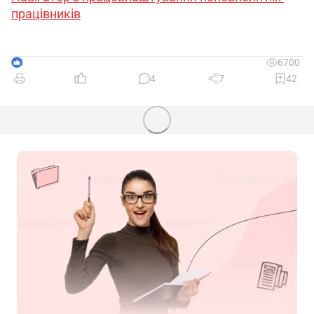
працівників
4
6700
4
7
42