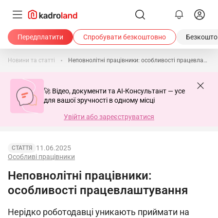
Передплатити
Спробувати безкоштовно
Безкоштов
Новини та статті
Неповнолітні працівники: особливості працевлаштування
🚀 Відео, документи та AI-Консультант — усе
для вашої зручності в одному місці
Увійти або зареєструватися
11.06.2025
СТАТТЯ
Особливі працівники
Неповнолітні працівники:
особливості працевлаштування
Нерідко роботодавці уникають приймати на