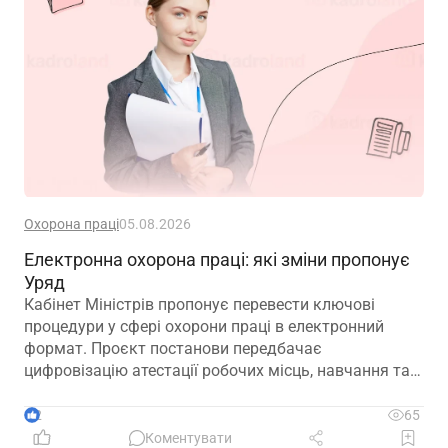
Охорона праці
05.08.2026
Електронна охорона праці: які зміни пропонує
Уряд
Кабінет Міністрів пропонує перевести ключові
процедури у сфері охорони праці в електронний
формат. Проєкт постанови передбачає
цифровізацію атестації робочих місць, навчання та
інструктажів, медичних оглядів, розслідування
нещасних випадків і низки інших процесів
2
65
Коментувати