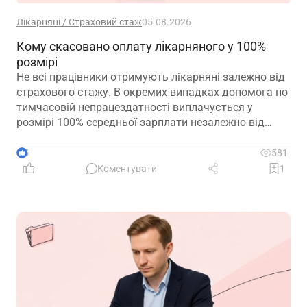
Лікарняні / Страховий стаж
05.08.2026
Кому скасовано оплату лікарняного у 100%
розмірі
Не всі працівники отримують лікарняні залежно від
страхового стажу. В окремих випадках допомога по
тимчасовій непрацездатності виплачується у
розмірі 100% середньої зарплати незалежно від
кількості відпрацьованих років. Зауважте, що деякі
працівники втратили право на 100% оплати
5
581
лікарняного у 2026 році. Деталі – у роз’ясненні ПФУ
Коментувати
1