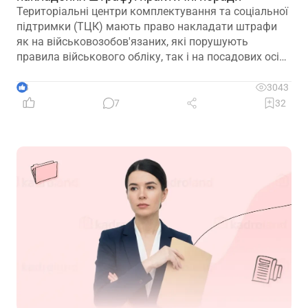
Територіальні центри комплектування та соціальної
підтримки (ТЦК) мають право накладати штрафи
як на військовозобов'язаних, які порушують
правила військового обліку, так і на посадових осіб,
винних у порушеннях законодавства про оборону,
мобілізаційну підготовку та мобілізацію. Часто
3
3043
йдеться про неналежне ведення військового обліку
7
32
на підприємствах. Сьогодні пропонуємо вам
розглянути практичну ситуацію, пов’язану з таким
штрафом, та дієвий алгоритм його оскарження