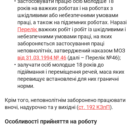
застосовувати працю осіб молодше 18
років на важких роботах і на роботах з
шкідливими або небезпечними умовами
праці, а також на підземних роботах. Наразі
Перелік
важких робіт і робіт із шкідливими і
небезпечними умовами праці, на яких
забороняється застосування праці
неповнолітніх, затверджений наказом МОЗ
від 31.03.1994 № 46
(далі
–
Перелік №46);
залучати осіб молодше 18 років до
підіймання і переміщення речей, маса яких
перевищує встановлені для них граничні
норми.
Крім того, неповнолітнім заборонено працювати 
вночі, надурочно та у вихідні (
ст. 192 КЗпП
).
Особливості прийняття на роботу