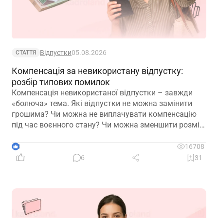
Відпустки
05.08.2026
СТАТТЯ
Компенсація за невикористану відпустку:
розбір типових помилок
Компенсація невикористаної відпустки – завжди
«болюча» тема. Які відпустки не можна замінити
грошима? Чи можна не виплачувати компенсацію
під час воєнного стану? Чи можна зменшити розмір
компенсації? Сьогодні пропонуємо розібрати типові
помилки
3
16708
6
31