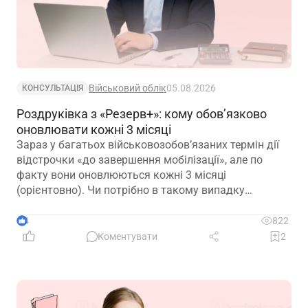
Військовий облік
05.08.2026
КОНСУЛЬТАЦІЯ
Роздруківка з «Резерв+»: кому обов’язково
оновлювати кожні 3 місяці
Зараз у багатьох військовозобов’язаних термін дії
відстрочки «до завершення мобілізації», але по
факту вони оновлюються кожні 3 місяці
(орієнтовно). Чи потрібно в такому випадку
роботодавцю оновлювати та просити у працівників
оновлені витяги кожні 3 місяці? Чи в такому
4
822
випадку, витяг дійсний 1 рік?
Коментувати
2