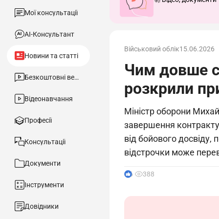
Мої консультації
АІ-Консультант
Військовий облік
15.06.2026
Новини та статті
Чим довше с
Безкоштовні вебінари
розкрили пр
Відеонавчання
Міністр оборони Михай
Професії
завершення контракту в
від бойового досвіду,
Консультації
відстрочки може пере
Документи
6
388
Інструменти
Довідники