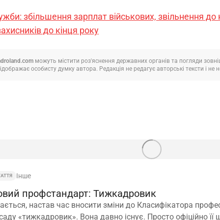
жби: збільшення зарплат військових, звільнення до к
ахисників до кінця року
adroland.com
можуть містити роз'яснення державних органів та погляди зовнішн
ідображає особисту думку автора. Редакція не редагує авторські тексти і не не
Інше
ТАТТЯ
овий профстандарт: Тижкадровик
ається, настав час вносити зміни до Класифікатора профе
саду «тижкадровик». Вона давно існує. Просто офіційно її 