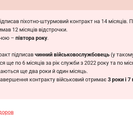
підписав піхотно-штурмовий контракт на 14 місяців. П
мав 12 місяців відстрочки. 
ною – 
півтора року
.
акт підписав 
чинний військовослужбовець
 (у таком
ся ще по 6 місяців за рік служби з 2022 року та по міс
даються ще два роки й один місяць. 
 завершення контракту військовий отримає 
3 роки і 7
доров