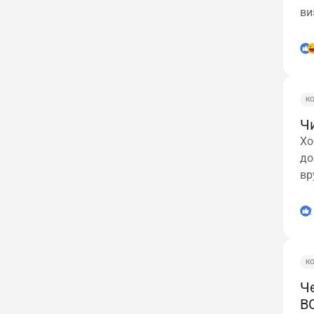
ви
К
Чи
Хо
до
вр
2
К
Че
В