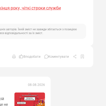
інця року, чіткі строки служби
іх авторів. Їхній зміст не завжди збігається з позицією
се відповідальності за їх зміст.
Вподобати
Коментувати
08.08.2026
сій
ще не