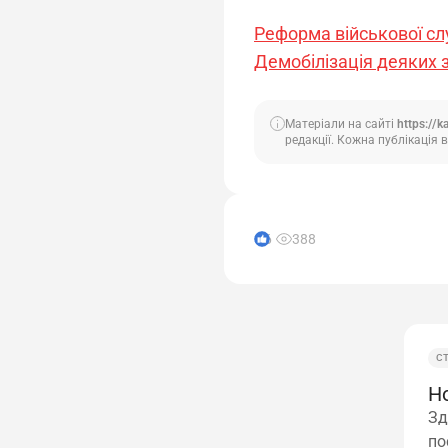
Реформа військової слу
Демобілізація деяких з
Матеріали на сайті
https://k
редакції. Кожна публікація в
6
388
С
Н
Зд
по