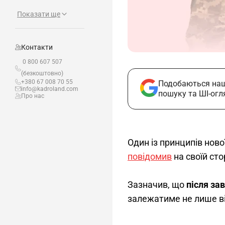
Показати ще
Контакти
0 800 607 507
(безкоштовно)
+380 67 008 70 55
Подобаються наш
info@kadroland.com
пошуку та ШІ-огл
Про нас
Один із принципів нов
повідомив
 на своїй ст
Зазначив, що 
після за
залежатиме не лише від