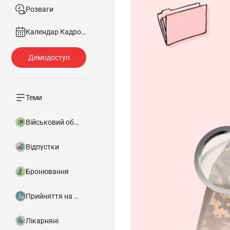
Розваги
Календар Кадровика
Теми
Військовий облік
Відпустки
Бронювання
Прийняття на роботу
Лікарняні