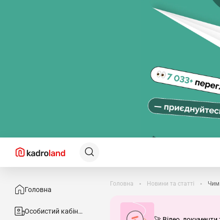
Головна
Новини та статті
Чим 
Головна
Особистий кабінет
🚀 Відео, документи 