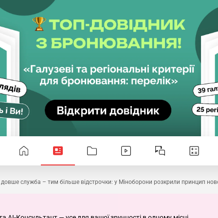
довше служба – тим більше відстрочки: у Міноборони розкрили принцип нов
та AI-Консультант — усе для вашої зручності в одному місці