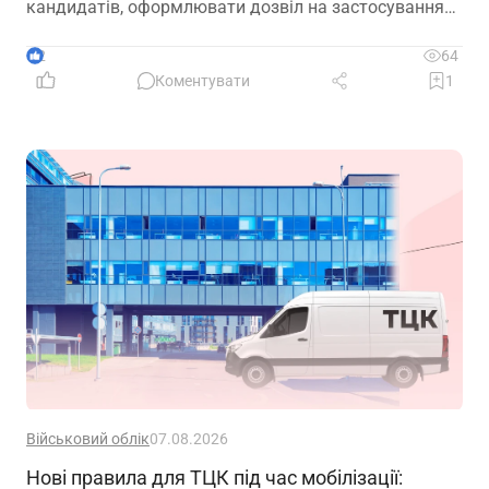
кандидатів, оформлювати дозвіл на застосування
праці, укладати трудовий договір та оформлювати
прийняття на роботу
2
64
Коментувати
1
Військовий облік
07.08.2026
Нові правила для ТЦК під час мобілізації: