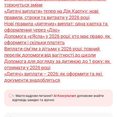
торкнуться зміни
«Дитячі виплати» тепер на Дія.Картку: нові 
правила, строки та витрати у 2026 році
Нові правила «дитячих» виплат: одна картка та 
оформлення через «Дію»
Допомога «єЯсла» у 2026 році: хто має право, як 
оформити і скільки платять
Виплати сім’ям з дітьми у 2026 році: повний 
перелік допомоги від вагітності до школи
Допомога для догляду за дитиною до 1 року: як 
отримати у 2026 році
«Дитячі» виплати – 2026: як оформити та які 
документи знадобляться
✨ Маєте кадрове питання?
AI-Консультант
допоможе знайти
відповідь швидко та зручно