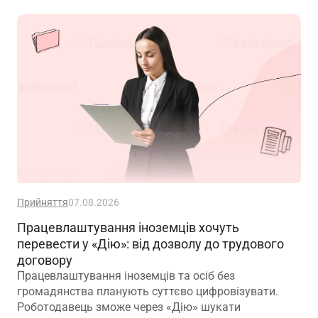
зміною істотних умов праці? Наприклад, працівник
був обліковцем тваринного комплексу, а після
перейменування працює у свинофермі.
Прийняття
07.08.2026
Працевлаштування іноземців хочуть
перевести у «Дію»: від дозволу до трудового
договору
Працевлаштування іноземців та осіб без
громадянства планують суттєво цифровізувати.
Роботодавець зможе через «Дію» шукати