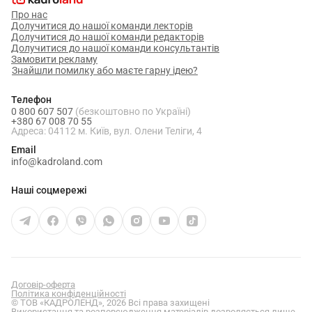
Про нас
Долучитися до нашої команди лекторів
Долучитися до нашої команди редакторів
Долучитися до нашої команди консультантів
Замовити рекламу
Знайшли помилку або маєте гарну ідею?
Телефон
0 800 607 507
(безкоштовно по Україні)
+380 67 008 70 55
Адреса: 04112 м. Київ, вул. Олени Теліги, 4
Email
info@kadroland.com
Наші соцмережі
Договір-оферта
Політика конфіденційності
© ТОВ «КАДРОЛЕНД», 2026 Всі права захищені
Використання та розповсюдження матеріалів дозволяється лише