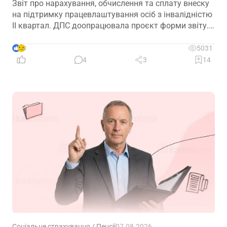
Звіт про нарахування, обчислення та сплату внеску
на підтримку працевлаштування осіб з інвалідністю
ІІ квартал. ДПС доопрацювала проєкт форми звіту.
Але чи потрібно звітувати до 10.08.2026? Про це –
далі
9
5031
4
3
14
Соціальне страхування / Пенсії
07.08.2026