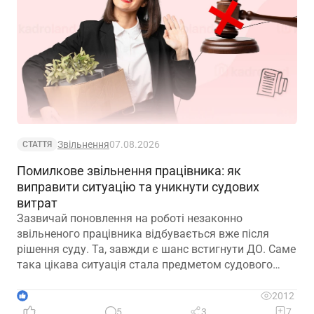
Звільнення
07.08.2026
СТАТТЯ
Помилкове звільнення працівника: як
виправити ситуацію та уникнути судових
витрат
Зазвичай поновлення на роботі незаконно
звільненого працівника відбувається вже після
рішення суду. Та, завжди є шанс встигнути ДО. Саме
така цікава ситуація стала предметом судового
спору, коли роботодавець з власної ініціативи
скасував помилково виданий наказ про звільнення.
1
2012
Розберемо її докладно
5
3
7