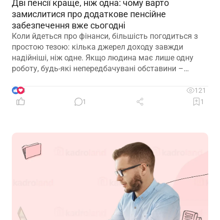
Дві пенсії краще, ніж одна: чому варто
замислитися про додаткове пенсійне
забезпечення вже сьогодні
Коли йдеться про фінанси, більшість погодиться з
простою тезою: кілька джерел доходу завжди
надійніші, ніж одне. Якщо людина має лише одну
роботу, будь-які непередбачувані обставини –
звільнення, закриття підприємства чи криза в
окремій галузі – можуть миттєво позбавити її
3
121
доходу. Саме тому диверсифікація давно
1
1
вважається одним із головних принципів фінансової
безпеки. Проте цей самий принцип чомусь рідко
застосовують до пенсійного забезпечення