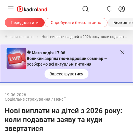
Передплатити
Спробувати безкоштовно
Безкоштов
Новини та статті
Нові виплати на дітей з 2026 року: коли подавати заяву та куди звертатися
🎥 Мега подія 17.08
Великий зарплатно-кадровий семінар
—
розберемо всі актуальні питання
Зареєструватися
19.06.2026
Соціальне страхування / Пенсії
Нові виплати на дітей з 2026 року:
коли подавати заяву та куди
звертатися