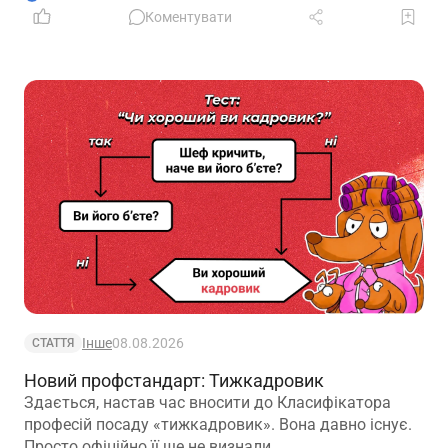
Коментувати
Інше
08.08.2026
СТАТТЯ
Новий профстандарт: Тижкадровик
Здається, настав час вносити до Класифікатора
професій посаду «тижкадровик». Вона давно існує.
Просто офіційно її ще не визнали