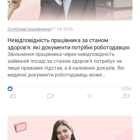
Особливі працівники
07.08.2026
Невідповідність працівника за станом
здоров'я: які документи потрібні роботодавцю
Звільнення працівника через невідповідність
займаній посаді за станом здоров'я потребує не
лише правових підстав, а й належних доказів. Які
медичні документи роботодавець може
використовувати для підтвердження такої
обставини – розповідаємо далі
2
59
1
2