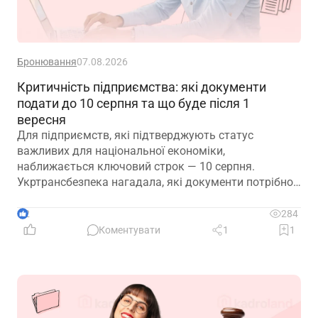
Бронювання
07.08.2026
Критичність підприємства: які документи
подати до 10 серпня та що буде після 1
вересня
Для підприємств, які підтверджують статус
важливих для національної економіки,
наближається ключовий строк — 10 серпня.
Укртрансбезпека нагадала, які документи потрібно
подати, як розглядатимуть уже подані матеріали та
що очікує на компанії, які не встигнуть підтвердити
2
284
свій статус
Коментувати
1
1