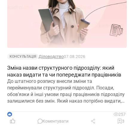
Діловодство
07.08.2026
КОНСУЛЬТАЦІЯ
Зміна назви структурного підрозділу: який
наказ видати та чи попереджати працівників
До штатного розпису внесли зміни та
перейменували структурний підрозділ. Посади,
обов’язки й інші умови праці працівників підрозділу
залишилися без змін. Який наказ потрібно видати,
щоб працівники вважалися такими, що працюють у
підрозділі з новою назвою: про переведення чи
3
257
переміщення? Чи потрібно вносити записи до
Коментувати
3
трудових книжок? Якщо назву структурного
підрозділу зазначено в трудовій книжці, чи є її зміна