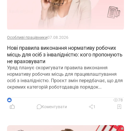
Особливі працівники
07.08.2026
Нові правила виконання нормативу робочих
місць для осіб з інвалідністю: кого пропонують
не враховувати
Уряд планує скоригувати правила виконання
нормативу робочих місць для працевлаштування
осіб з інвалідністю. Проєкт змін передбачає, що для
окремих категорій роботодавців порядок
розрахунку нормативу буде переглянуто, аби
врахувати специфіку їхньої діяльності та усунути
1
78
практичні труднощі із виконанням законодавчих
Коментувати
1
вимог