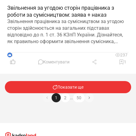
Звільнення за угодою сторін працівника з
роботи за сумісництвом: заява + наказ
Звільнення працівника за сумісництвом за угодою
сторін здійснюється на загальних підставах
відповідно до п. 1 ст. 36 КЗпП України. Дізнайтеся,
як правильно оформити звільнення сумісника,
визначити дату припинення трудового договору та
зафіксувати домовленість між працівником і
4
237
роботодавцем.
Коментувати
1
Показати ще
…
1
2
50