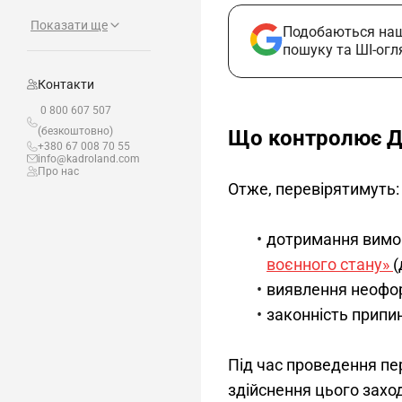
Показати ще
Подобаються наш
пошуку та ШІ-огл
Контакти
0 800 607 507
(безкоштовно)
Що контролює Де
+380 67 008 70 55
info@kadroland.com
Про нас
Отже, перевірятимуть:
дотримання вим
воєнного стану»
(
виявлення неофор
законність припи
Під час проведення пер
здійснення цього захо