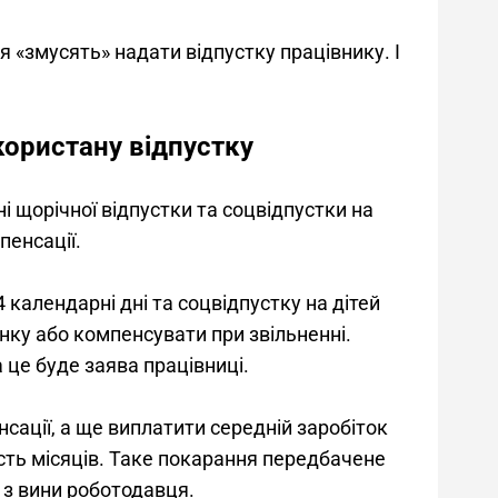
«змусять» надати відпустку працівнику. І 
користану відпустку
і щорічної відпустки та соцвідпустки на 
пенсації.
календарні дні та соцвідпустку на дітей 
инку або компенсувати при звільненні. 
 це буде заява працівниці.
сації, а ще виплатити середній заробіток 
сть місяців. Таке покарання передбачене 
 з вини роботодавця. 