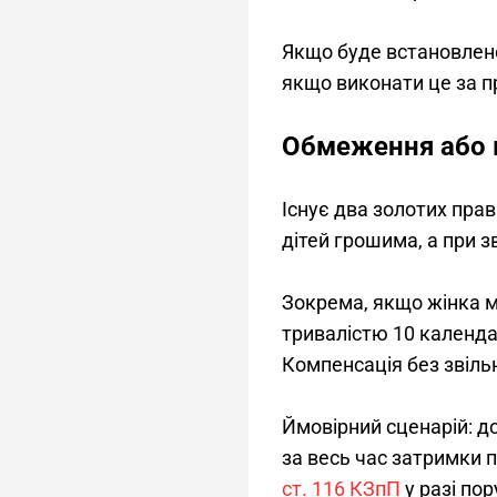
Якщо буде встановлено
якщо виконати це за п
Обмеження або в
Існує два золотих прав
дітей грошима, а при з
Зокрема, якщо жінка ма
тривалістю 10 календар
Компенсація без звіль
Ймовірний сценарій: до
за весь час затримки п
ст
.
 116 
КЗпП
 у разі п