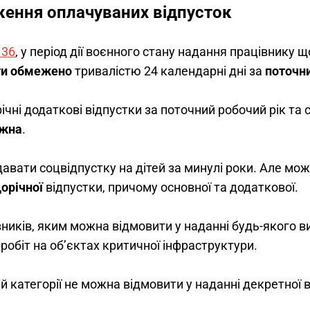
ження оплачуваних відпусток
136
, у період дії воєнного стану надання працівнику щ
и обмежено 
тривалістю 24 календарні дні за 
поточни
ні додаткові відпустки за поточний робочий рік та с
ожна
. 
вати соцвідпустку на дітей за минулі роки. Але можн
орічної
 відпустки, причому основної та додаткової.
ників, яким можна відмовити у наданні будь-якого ви
робіт на об’єктах критичної інфраструктури. 
ій категорії не можна відмовити у наданні декретної 