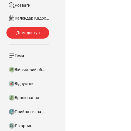
Розваги
Календар Кадровика
Теми
Військовий облік
Відпустки
Бронювання
Прийняття на роботу
Лікарняні