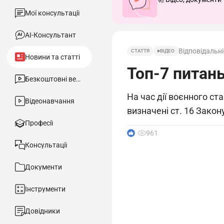
Мої консультації
АІ-Консультант
Відповідальні
СТАТТЯ
ВІДЕО
Новини та статті
Топ-7 питань
Безкоштовні вебінари
На час дії воєнного ст
Відеонавчання
визначені ст. 16 Закон
Професії
1
961
Консультації
Документи
Інструменти
Довідники