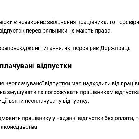
ірки є незаконне звільнення працівника, то перевір
відпусток перевіряльники не мають права.
розповсюджені питання, які перевіряє Держпраці
.
плачувані відпустки
ня неоплачуваної відпустки має надходити від праців
на змушувати та погрожувати працівникам відпустка
ції взяти неоплачувану відпустку.
дмовити працівнику у наданні відпустки без оплати,
законодавства.