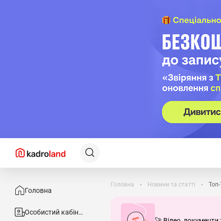
Головна
Новини та статті
Топ-
Головна
Особистий кабінет
🚀 Відео, документи 