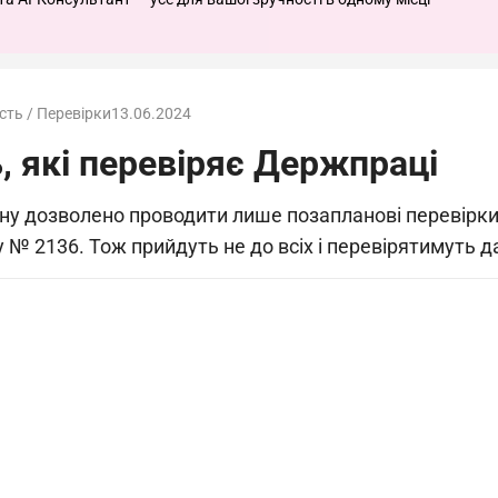
сть / Перевірки
13.06.2024
, які перевіряє Держпраці
ану дозволено проводити лише позапланові перевірки,
у № 2136. Тож прийдуть не до всіх і перевірятимуть д