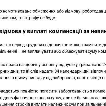
 немотивоване обмеження або відмову, роботодавця 
риписом, то штрафу не буде.
ідмова у виплаті компенсації за неви
ила: в період трудових відносин не можна заміняти дн
вільненні 
–
 не виплачувати або обмежувати суму ком
є право на щорічну основну відпустку тривалістю 24 
них днів, то їй слід надати 34 календарні дні відпоч
нення в цьому випадку під забороною, навіть якщо на
ведеться повністю погасити заборгованість з компен
о день фактичного розрахунку, але не більш як за ші
орушення строків виплати належних сум при звільненні