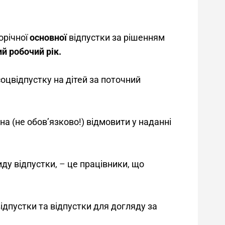
орічної 
основної
 відпустки за рішенням 
й робочий рік. 
оцвідпустку на дітей за поточний 
а (не обов’язково!) відмовити у наданні 
ду відпустки, 
–
 це працівники, що 
відпустки та відпустки для догляду за 