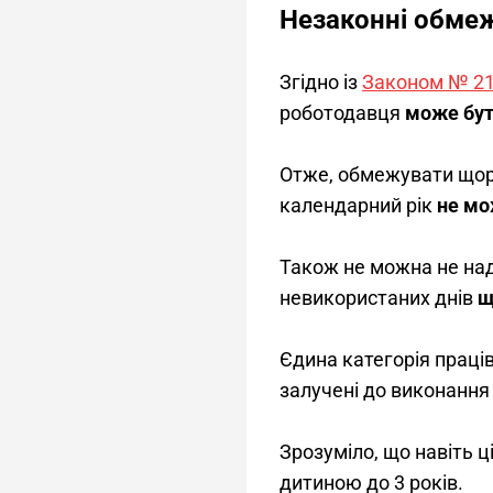
Незаконні обме
Згідно із 
Закон
ом
 № 2
роботодавця 
може бут
Отже, обмежувати щоріч
календарний рік 
не м
Також не можна не нада
невикористаних днів 
щ
Єдина категорія праців
залучені до виконання 
Зрозуміло, що навіть ц
дитиною до 3 років.