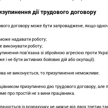
изупинення дії трудового договору
ового договору може бути запроваджене, якщо одноч
може надавати роботу;
е виконувати роботу;
упинення пов’язана зі збройною агресією проти Украї
е і не бути активних бойових дій або окупації).
ва не виконується, то призупинення неможливе.
цівником призупинено дію трудового договору, але 
име про простій не з вини працівника. 
лачується із розрахунку не нижче від двох третин та