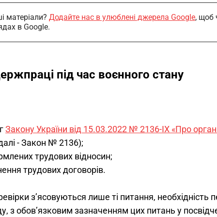
і матеріали?
Додайте нас в улюблені джерела Google
, щоб
ядах в Google.
ржпраці під час воєнного стану
 
ог
Закону України від 15.03.2022 № 2136-ІХ «Про орга
далі - Закон № 2136);
млених трудових відносин;
нення трудових договорів.
евірки з’ясовуються лише ті питання, необхідність п
ду, з обов’язковим зазначенням цих питань у посвідч