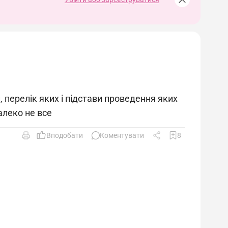
 перелік яких і підстави проведення яких
алеко не все
Вподобати
Коментувати
8