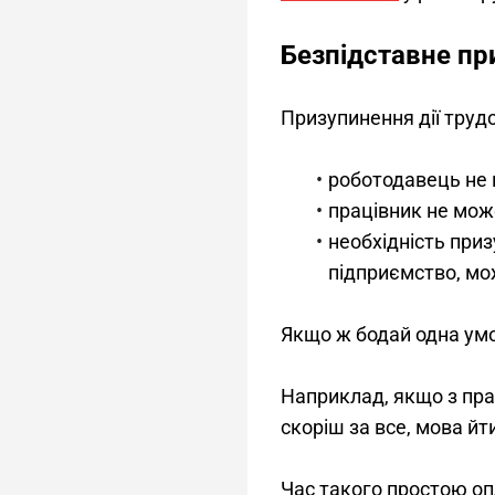
Безпідставне пр
Призупинення дії труд
роботодавець не 
працівник не мож
необхідність приз
підприємство, мож
Якщо ж бодай одна умо
Наприклад, якщо з пра
скоріш за все, мова йт
Час такого простою оп