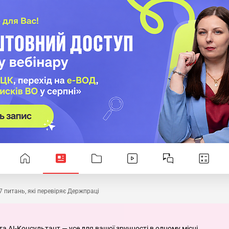
7 питань, які перевіряє Держпраці
та AI-Консультант — усе для вашої зручності в одному місці