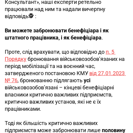
Консультант», наші експерти ретельно 
працювали над ним та надали вичерпну 
відповідь🕵️ :
Ви можете забронювати бенефіціара і як 
штатного працівника, і як бенефіціара
.
Проте, слід врахувати, що відповідно до 
п. 5 
Порядку
 бронювання військовозобов’язаних на 
період мобілізації та на воєнний час, 
затвердженого постановою КМУ 
від 27.01.2023 
№ 76
, бронюванню підлягають 
усі 
військовозобов’язані – кінцеві бенефіціарні 
власники критично важливих підприємств, 
критично важливих установ, які не є їх 
працівниками.
Тоді як більшість критично важливих 
підприємств може забронювати лише 
половину 