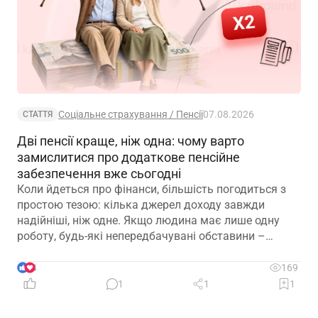
Соціальне страхування / Пенсії
07.08.2026
СТАТТЯ
Дві пенсії краще, ніж одна: чому варто
замислитися про додаткове пенсійне
забезпечення вже сьогодні
Коли йдеться про фінанси, більшість погодиться з
простою тезою: кілька джерел доходу завжди
надійніші, ніж одне. Якщо людина має лише одну
роботу, будь-які непередбачувані обставини –
звільнення, закриття підприємства чи криза в
окремій галузі – можуть миттєво позбавити її
4
169
доходу. Саме тому диверсифікація давно
1
1
1
вважається одним із головних принципів фінансової
безпеки. Проте цей самий принцип чомусь рідко