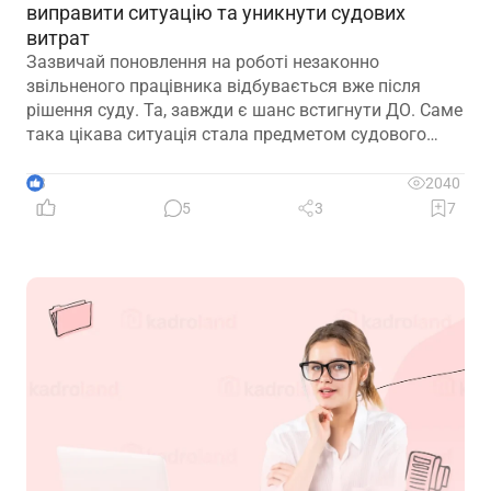
виправити ситуацію та уникнути судових
витрат
Зазвичай поновлення на роботі незаконно
звільненого працівника відбувається вже після
рішення суду. Та, завжди є шанс встигнути ДО. Саме
така цікава ситуація стала предметом судового
спору, коли роботодавець з власної ініціативи
скасував помилково виданий наказ про звільнення.
3
2040
Розберемо її докладно
5
3
7