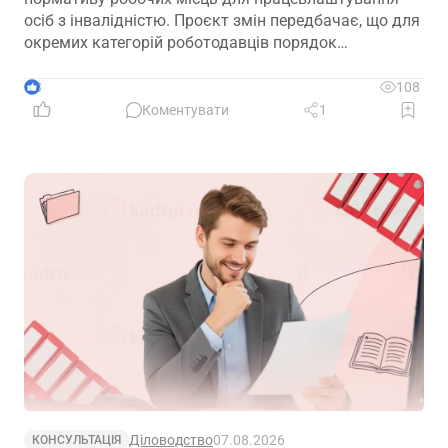
осіб з інвалідністю. Проєкт змін передбачає, що для
окремих категорій роботодавців порядок
розрахунку нормативу буде переглянуто, аби
врахувати специфіку їхньої діяльності та усунути
3
108
практичні труднощі із виконанням законодавчих
Коментувати
1
вимог
Діловодство
07.08.2026
КОНСУЛЬТАЦІЯ