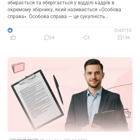
збирається та зберігається у відділі кадрів в
окремому збірнику, який називається «Особова
справа». Особова справа — це сукупність
документів, в яких відображені відомості про
біографічні дані особи та її трудову діяльність на
8
43710
підприємстві. Розглянемо в статті, як правильно
24
3
136
вести особові справи