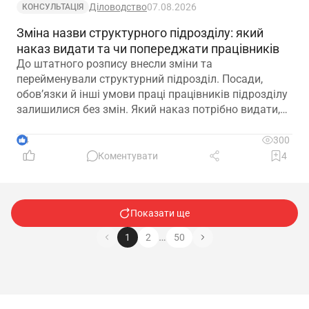
Діловодство
07.08.2026
КОНСУЛЬТАЦІЯ
Зміна назви структурного підрозділу: який
наказ видати та чи попереджати працівників
До штатного розпису внесли зміни та
перейменували структурний підрозділ. Посади,
обов’язки й інші умови праці працівників підрозділу
залишилися без змін. Який наказ потрібно видати,
щоб працівники вважалися такими, що працюють у
підрозділі з новою назвою: про переведення чи
4
300
переміщення? Чи потрібно вносити записи до
Коментувати
4
трудових книжок? Якщо назву структурного
підрозділу зазначено в трудовій книжці, чи є її зміна
зміною істотних умов праці? Наприклад, працівник
Показати ще
був обліковцем тваринного комплексу, а після
перейменування працює у свинофермі.
…
1
2
50