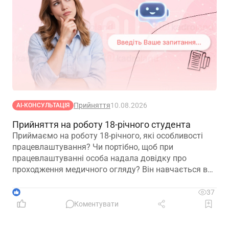
Прийняття
10.08.2026
АІ-КОНСУЛЬТАЦІЯ
Прийняття на роботу 18-річного студента
Приймаємо на роботу 18-річного, які особливості
працевлаштування? Чи портібно, щоб при
працевлаштуванні особа надала довідку про
проходження медичного огляду? Він навчається в
вищому навчальному закладі на другому курсі, чи
потрібно брати довдку з навчального закладу про
1
37
проходження навчаня?
Коментувати