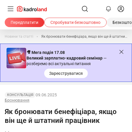
Передплатити
Спробувати безкоштовно
Безкоштов
Новини та статті
Як бронювати бенефіціара, якщо він ще й штатний працівник
🎥 Мега подія 17.08
Великий зарплатно-кадровий семінар
—
розберемо всі актуальні питання
Зареєструватися
09.06.2025
КОНСУЛЬТАЦІЯ
Бронювання
Як бронювати бенефіціара, якщо
він ще й штатний працівник