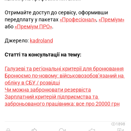
Отримайте доступ до сервісу, оформивши 
передплату у пакетах 
«Професіонал»
, 
«Преміум»
або 
«Преміум ПРО»
.
Джерело: 
kadroland
Статті та консультації на тему:
Галузеві та регіональні критерії для бронювання
Бронюємо по-новому: військовозобов’язаний на 
обліку в СБУ / розвідці
Чи можна забронювати резервіста
Зарплатний критерій підприємства та 
заброньованого працівника: все про 20000 грн
1898
4
2
4