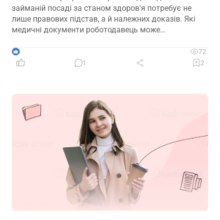
займаній посаді за станом здоров'я потребує не
лише правових підстав, а й належних доказів. Які
медичні документи роботодавець може
використовувати для підтвердження такої
обставини – розповідаємо далі
4
72
1
2