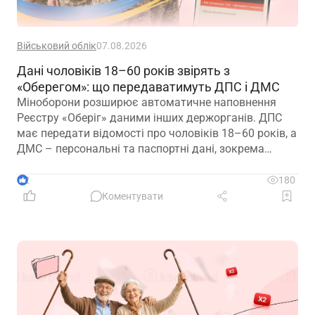
Військовий облік
07.08.2026
Дані чоловіків 18–60 років звірять з
«Оберегом»: що передаватимуть ДПС і ДМС
Міноборони розширює автоматичне наповнення
Реєстру «Оберіг» даними інших держорганів. ДПС
має передати відомості про чоловіків 18–60 років, а
ДМС – персональні та паспортні дані, зокрема
відцифрований образ обличчя
2
180
Коментувати