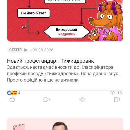
Інше
08.08.2026
СТАТТЯ
Новий профстандарт: Тижкадровик
Здається, настав час вносити до Класифікатора
професій посаду «тижкадровик». Вона давно існує.
Просто офіційно її ще не визнали
14
118
7
2
1