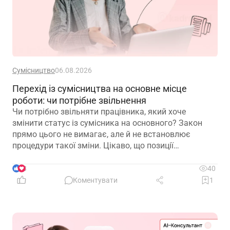
Сумісництво
06.08.2026
Перехід із сумісництва на основне місце
роботи: чи потрібне звільнення
Чи потрібно звільняти працівника, який хоче
змінити статус із сумісника на основного? Закон
прямо цього не вимагає, але й не встановлює
процедури такої зміни. Цікаво, що позиції
Мінекономіки, Держпраці та Пенсійного фонду не
повністю збігаються та мають свої ризики
3
40
Коментувати
1