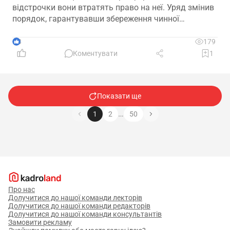
відстрочки вони втратять право на неї. Уряд змінив
порядок, гарантувавши збереження чинної
відстрочки до ухвалення рішення за новою
підставою
3
179
Коментувати
1
Показати ще
…
1
2
50
Про нас
Долучитися до нашої команди лекторів
Долучитися до нашої команди редакторів
Долучитися до нашої команди консультантів
Замовити рекламу