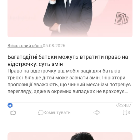
Військовий облік
05.08.2026
Багатодітні батьки можуть втратити право на
відстрочку: суть змін
Право на відстрочку від мобілізації для батьків
трьох і більше дітей може зазнати змін. Ініціатори
пропозиції вважають, що чинний механізм потребує
перегляду, адже в окремих випадках не враховує
фактичну участь батька в утриманні та вихованні
дітей
4
2487
Коментувати
2
3