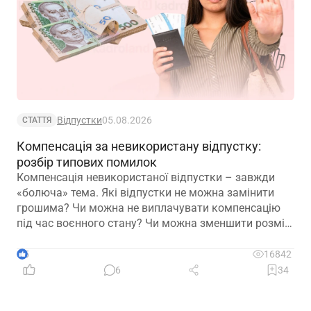
Відпустки
05.08.2026
СТАТТЯ
Компенсація за невикористану відпустку:
розбір типових помилок
Компенсація невикористаної відпустки – завжди
«болюча» тема. Які відпустки не можна замінити
грошима? Чи можна не виплачувати компенсацію
під час воєнного стану? Чи можна зменшити розмір
компенсації? Сьогодні пропонуємо розібрати типові
помилки
5
16842
6
34