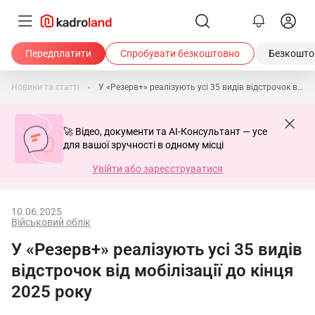
Передплатити
Спробувати безкоштовно
Безкоштов
Новини та статті
У «Резерв+» реалізують усі 35 видів відстрочок від мобілізації до кінця 2025 року
🚀 Відео, документи та AI-Консультант — усе
для вашої зручності в одному місці
Увійти або зареєструватися
10.06.2025
Військовий облік
У «Резерв+» реалізують усі 35 видів
відстрочок від мобілізації до кінця
2025 року