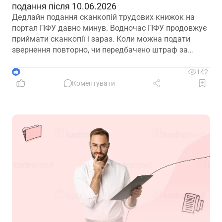
подання після 10.06.2026
Дедлайн подання сканкопій трудових книжок на
портал ПФУ давно минув. Водночас ПФУ продовжує
приймати сканкопії і зараз. Коли можна подати
звернення повторно, чи передбачено штраф за
прострочку подання сканів? Актуальна інформація
– в роз’ясненні ПФУ
4
142
Коментувати