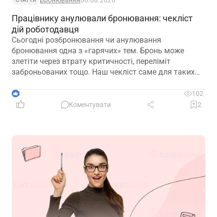
Бронювання
06.08.2026
СТАТТЯ
Працівнику анулювали бронювання: чекліст
дій роботодавця
Сьогодні розбронювання чи анулювання
бронювання одна з «гарячих» тем. Бронь може
злетіти через втрату критичності, переліміт
заброньованих тощо. Наш чекліст саме для таких
випадків. Дізнайтеся, що повинен зробити
роботодавець, а що, навпаки, робити не потрібно
3
102
Коментувати
2