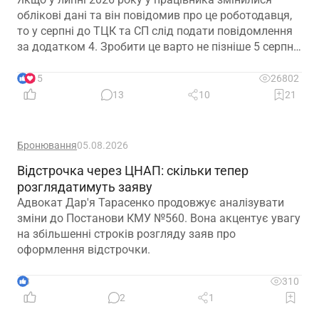
облікові дані та він повідомив про це роботодавця,
то у серпні до ТЦК та СП слід подати повідомлення
за додатком 4. Зробити це варто не пізніше 5 серпня
2026 року
15
26802
13
10
21
Бронювання
05.08.2026
Відстрочка через ЦНАП: скільки тепер
розглядатимуть заяву
Адвокат Дар'я Тарасенко продовжує аналізувати
зміни до Постанови КМУ №560. Вона акцентує увагу
на збільшенні строків розгляду заяв про
оформлення відстрочки.
3
310
2
1