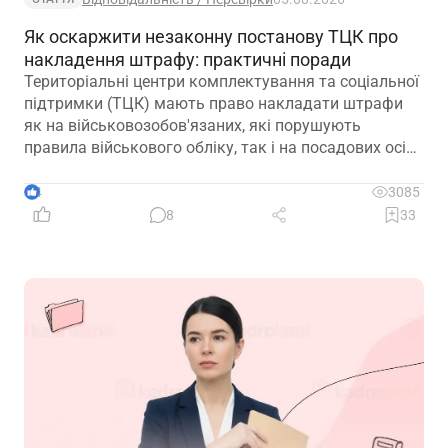
Як оскаржити незаконну постанову ТЦК про
накладення штрафу: практичні поради
Територіальні центри комплектування та соціальної
підтримки (ТЦК) мають право накладати штрафи
як на військовозобов'язаних, які порушують
правила військового обліку, так і на посадових осіб,
винних у порушеннях законодавства про оборону,
мобілізаційну підготовку та мобілізацію. Часто
4
3085
йдеться про неналежне ведення військового обліку
8
33
на підприємствах. Сьогодні пропонуємо вам
розглянути практичну ситуацію, пов’язану з таким
штрафом, та дієвий алгоритм його оскарження