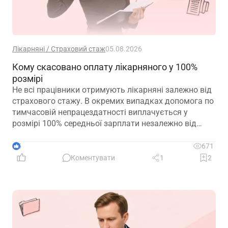
Лікарняні / Страховий стаж
05.08.2026
Кому скасовано оплату лікарняного у 100%
розмірі
Не всі працівники отримують лікарняні залежно від
страхового стажу. В окремих випадках допомога по
тимчасовій непрацездатності виплачується у
розмірі 100% середньої зарплати незалежно від
кількості відпрацьованих років. Зауважте, що деякі
працівники втратили право на 100% оплати
5
671
лікарняного у 2026 році. Деталі – у роз’ясненні ПФУ
Коментувати
1
2