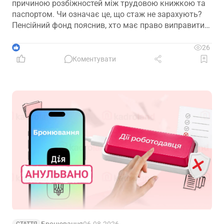
причиною розбіжностей між трудовою книжкою та
паспортом. Чи означає це, що стаж не зарахують?
Пенсійний фонд пояснив, хто має право виправити
помилку в титульному аркуші трудової книжки, на
підставі яких документів це робиться та чому не
1
26
варто відкладати внесення змін до моменту
Коментувати
оформлення пенсії