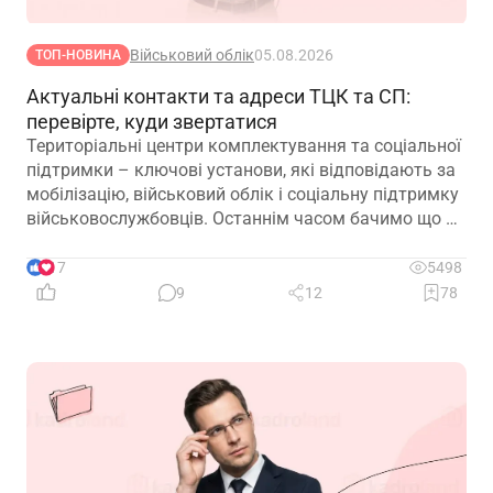
Військовий облік
05.08.2026
ТОП-НОВИНА
Актуальні контакти та адреси ТЦК та СП:
перевірте, куди звертатися
Територіальні центри комплектування та соціальної
підтримки – ключові установи, які відповідають за
мобілізацію, військовий облік і соціальну підтримку
військовослужбовців. Останнім часом бачимо що ви
постійно запитуєте та шукаєте адреси різних ТЦК,
що й не дивно, адже потрібно провести звіряння.
17
5498
Підказуємо де ви можете перевірити актуальні
9
12
78
адреси та контакти ТЦК