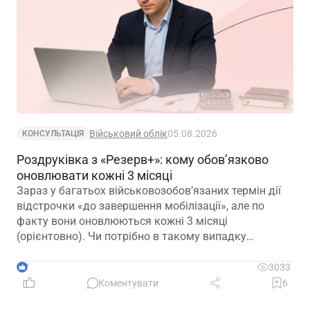
Військовий облік
05.08.2026
КОНСУЛЬТАЦІЯ
Роздруківка з «Резерв+»: кому обов’язково
оновлювати кожні 3 місяці
Зараз у багатьох військовозобов’язаних термін дії
відстрочки «до завершення мобілізації», але по
факту вони оновлюються кожні 3 місяці
(орієнтовно). Чи потрібно в такому випадку
роботодавцю оновлювати та просити у працівників
оновлені витяги кожні 3 місяці? Чи в такому
7
3033
випадку, витяг дійсний 1 рік?
Коментувати
6