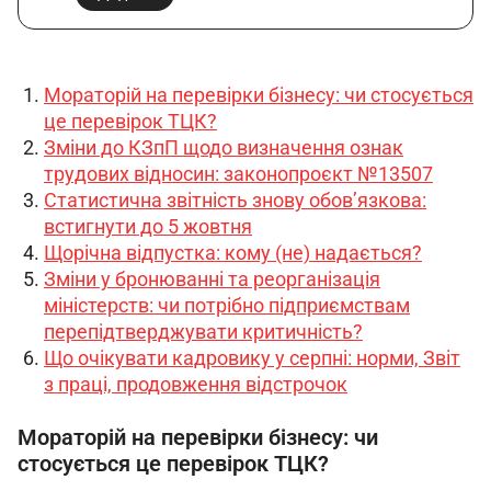
Мораторій на перевірки бізнесу: чи стосується
це перевірок ТЦК?
Зміни до КЗпП щодо визначення ознак
трудових відносин: законопроєкт №13507
Статистична звітність знову обов’язкова:
встигнути до 5 жовтня
Щорічна відпустка: кому (не) надається?
Зміни у бронюванні та реорганізація
міністерств: чи потрібно підприємствам
перепідтверджувати критичність?
Що очікувати кадровику у серпні: норми, Звіт
з праці, продовження відстрочок
Мораторій на перевірки бізнесу: чи
стосується це перевірок ТЦК?