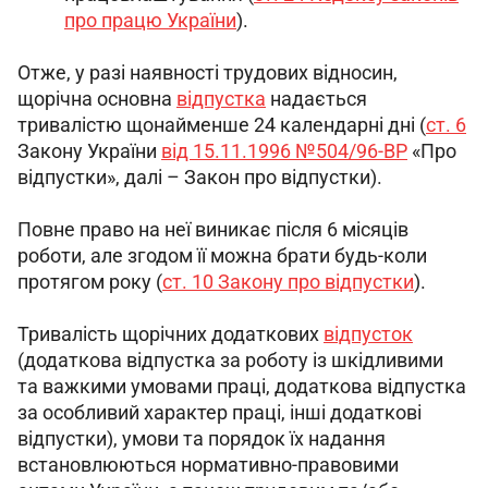
про працю України
).
Отже, у разі наявності трудових відносин, 
щорічна основна 
відпустка
 надається 
тривалістю щонайменше 24 календарні дні (
ст. 6
Закону України 
від 15.11.1996 №504/96-ВР
 «Про 
відпустки», далі – Закон про відпустки).
Повне право на неї виникає після 6 місяців 
роботи, але згодом її можна брати будь-коли 
протягом року (
ст. 10 Закону про відпустки
).
Тривалість щорічних додаткових 
відпусток
(додаткова відпустка за роботу із шкідливими 
та важкими умовами праці, додаткова відпустка 
за особливий характер праці, інші додаткові 
відпустки), умови та порядок їх надання 
встановлюються нормативно-правовими 