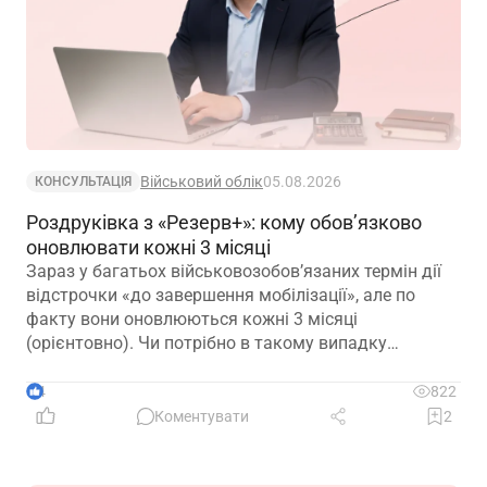
Військовий облік
05.08.2026
КОНСУЛЬТАЦІЯ
Роздруківка з «Резерв+»: кому обов’язково
оновлювати кожні 3 місяці
Зараз у багатьох військовозобов’язаних термін дії
відстрочки «до завершення мобілізації», але по
факту вони оновлюються кожні 3 місяці
(орієнтовно). Чи потрібно в такому випадку
роботодавцю оновлювати та просити у працівників
оновлені витяги кожні 3 місяці? Чи в такому
4
822
випадку, витяг дійсний 1 рік?
Коментувати
2