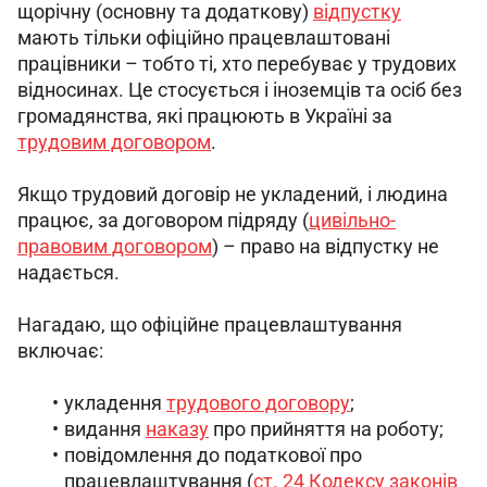
щорічну (основну та додаткову) 
відпустку
мають тільки офіційно працевлаштовані 
працівники – тобто ті, хто перебуває у трудових 
відносинах. Це стосується і іноземців та осіб без 
громадянства, які працюють в Україні за 
трудовим договором
.
Якщо трудовий договір не укладений, і людина 
працює, за договором підряду (
цивільно-
правовим договором
) – право на відпустку не 
надається.
Нагадаю, що офіційне працевлаштування 
включає:
укладення
трудового договору
;
видання
наказу
про прийняття на роботу;
повідомлення до податкової про
працевлаштування (
ст. 24 Кодексу законів