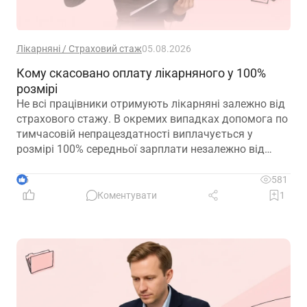
Лікарняні / Страховий стаж
05.08.2026
Кому скасовано оплату лікарняного у 100%
розмірі
Не всі працівники отримують лікарняні залежно від
страхового стажу. В окремих випадках допомога по
тимчасовій непрацездатності виплачується у
розмірі 100% середньої зарплати незалежно від
кількості відпрацьованих років. Зауважте, що деякі
працівники втратили право на 100% оплати
5
581
лікарняного у 2026 році. Деталі – у роз’ясненні ПФУ
Коментувати
1