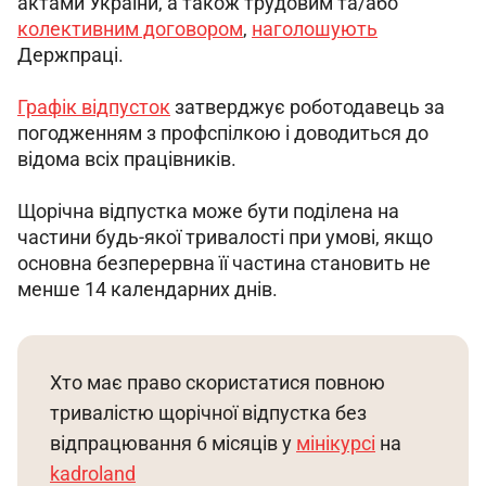
актами України, а також трудовим та/або 
колективним договором
, 
наголошують
Держпраці.
Графік відпусток
 затверджує роботодавець за 
погодженням з профспілкою і доводиться до 
відома всіх працівників.
Щорічна відпустка може бути поділена на 
частини будь-якої тривалості при умові, якщо 
основна безперервна її частина становить не 
менше 14 календарних днів.
Хто має право скористатися повною 
тривалістю щорічної відпустка без 
відпрацювання 6 місяців у 
мінікурсі
 на 
kadroland