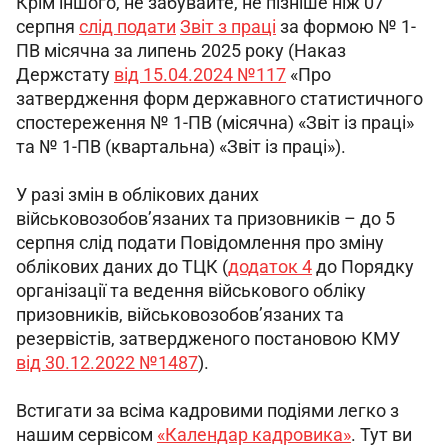
Крім іншого, не забувайте, не пізніше ніж 07 
серпня 
слід подати
Звіт з праці
 за формою № 1-
ПВ місячна за липень 2025 року (Наказ 
Держстату 
від 15.04.2024 №117
 «Про 
затвердження форм державного статистичного 
спостереження № 1-ПВ (місячна) «Звіт із праці» 
та № 1-ПВ (квартальна) «Звіт із праці»).
У разі змін в облікових даних 
військовозобов’язаних та призовників – до 5 
серпня слід подати Повідомлення про зміну 
облікових даних до ТЦК (
додаток 4
 до Порядку 
організації та ведення військового обліку 
призовників, військовозобов’язаних та 
резервістів, затвердженого постановою КМУ 
від 30.12.2022 №1487
).
Встигати за всіма кадровими подіями легко з 
нашим сервісом 
«Календар кадровика»
. Тут ви 