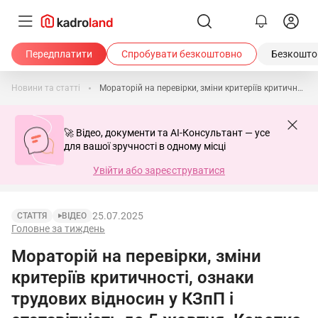
Передплатити
Спробувати безкоштовно
Безкоштов
Новини та статті
Мораторій на перевірки, зміни критеріїв критичності, ознаки трудових відносин у КЗпП і статзвітність до 5 жовтня. Коротко про головне за тиждень 21.07–25.07.2025
🚀 Відео, документи та AI-Консультант — усе
для вашої зручності в одному місці
Увійти або зареєструватися
25.07.2025
СТАТТЯ
ВІДЕО
Головне за тиждень
Мораторій на перевірки, зміни
критеріїв критичності, ознаки
трудових відносин у КЗпП і