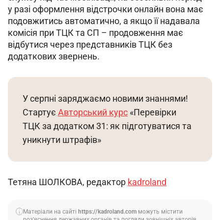
у разі оформлення відстрочки онлайн вона має 
подовжитись автоматично, а якщо її надавала 
комісія при ТЦК та СП – продовження має 
відбутися через представників ТЦК без 
додаткових звернень.
У серпні заряджаємо новими знаннями! 
Стартує 
Авторський курс
 «Перевірки 
ТЦК за додатком 31: як підготуватися та 
уникнути штрафів»
Тетяна ШОЛКОВА, редактор 
kadroland
Матеріали на сайті
https://kadroland.com
можуть містити
роз’яснення державних органів та погляди зовнішніх авторів.