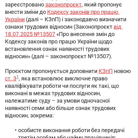
зареєстровано 
законопроєкт
, який пропонує 
внести зміни до 
Кодексу законів про працю 
України
 (далі – КЗпП) і законодавчо визначити 
ознаки трудових відносин (Законопроєкт 
від 
18.07.2025 №13507
 «Про внесення змін до 
Кодексу законів про працю України щодо 
встановлення ознак наявності трудових 
відносин» (далі – законопроєкт №13507).
Проєктом пропонується доповнити 
КЗпП
 новою 
1
ст. 3
, яка встановлює виключне право 
кваліфікувати роботи чи послуги як такі, що 
виконані в межах трудових відносин, 
належатиме суду – за умови одночасної 
наявності семи або більше ознак трудових 
відносин, зокрема:
особисте виконання роботи без передачі
третім особам або найму працівників;