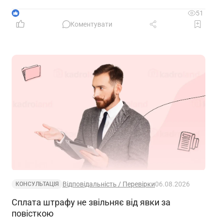
чітким алгоритмом: зафіксувати факт втрати,
відновити ключові документи та подбати про їх
1
51
надійне зберігання в майбутньому
Коментувати
Відповідальність / Перевірки
06.08.2026
КОНСУЛЬТАЦІЯ
Сплата штрафу не звільняє від явки за
повісткою