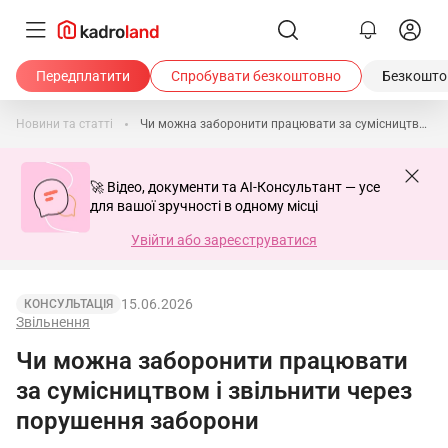
Передплатити
Спробувати безкоштовно
Безкоштов
Новини та статті
Чи можна заборонити працювати за сумісництвом і звільнити через порушення заборони
🚀 Відео, документи та AI-Консультант — усе
для вашої зручності в одному місці
Увійти або зареєструватися
15.06.2026
КОНСУЛЬТАЦІЯ
Звільнення
Чи можна заборонити працювати
за сумісництвом і звільнити через
порушення заборони