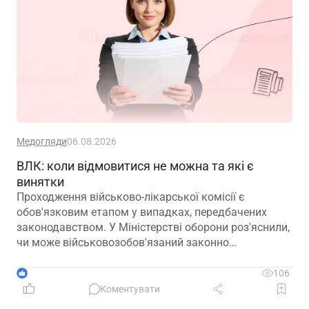
Медогляди
06.08.2026
ВЛК: коли відмовитися не можна та які є
винятки
Проходження військово-лікарської комісії є
обов'язковим етапом у випадках, передбачених
законодавством. У Міністерстві оборони роз'яснили,
чи може військовозобов'язаний законно
відмовитися від медичного огляду, які наслідки
матиме така відмова та що робити, якщо особа не
1
106
погоджується з направленням на ВЛК
Коментувати