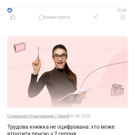
державної допомоги, а також гармонізувати
близько 100 законодавчих актів із правом ЄС
2
34
Коментувати
Соціальне страхування / Пенсії
06.08.2026
Трудова книжка не оцифрована: хто може
втратити пенсію з 2 серпня