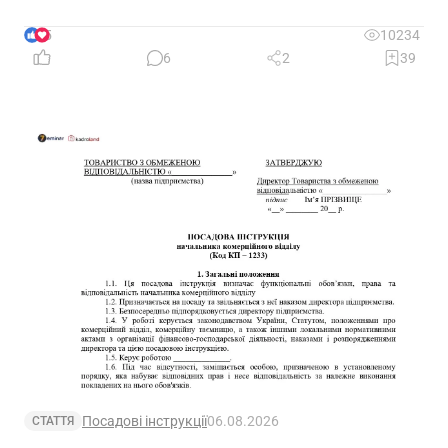
на якій підставі? Якими нормативними актами
передбачено встановлення скороченого робочого
5
10234
часу? І особливо актуальне запитання: чи потрібно
6
2
39
особі з інвалідністю встановити скорочений
робочий час?
Посадові інструкції
06.08.2026
СТАТТЯ