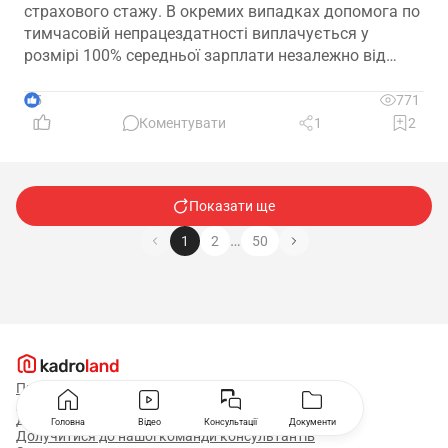
страхового стажу. В окремих випадках допомога по
тимчасовій непрацездатності виплачується у
розмірі 100% середньої зарплати незалежно від
кількості відпрацьованих років. Зауважте, що деякі
працівники втратили право на 100% оплати
5
771
лікарняного у 2026 році. Деталі – у роз’ясненні ПФУ
Коментувати
1
2
Показати ще
…
1
2
50
Про нас
Долучитися до нашої команди лекторів
Долучитися до нашої команди редакторів
Головна
Відео
Консультації
Документи
Долучитися до нашої команди консультантів