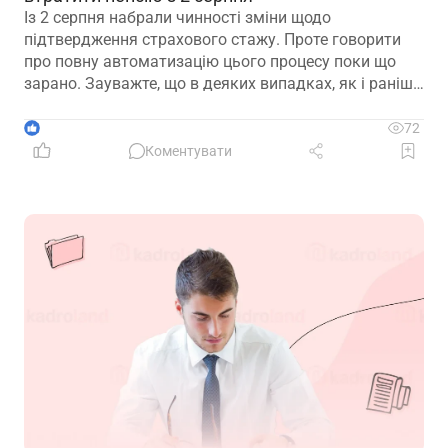
Із 2 серпня набрали чинності зміни щодо
підтвердження страхового стажу. Проте говорити
про повну автоматизацію цього процесу поки що
зарано. Зауважте, що в деяких випадках, як і раніше,
можуть знадобитися додаткові документи для
підтвердження стажу і призначення пенсії
1
72
Коментувати