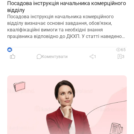
Посадова інструкція начальника комерційного
відділу
Посадова інструкція начальника комерційного
відділу визначає основні завдання, обов’язки,
кваліфікаційні вимоги та необхідні знання
працівника відповідно до ДКХП. У статті наведено
зразок посадової інструкції, який можна адаптувати
до особливостей діяльності підприємства.
5
65
Коментувати
1
3