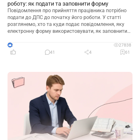
роботу: як подати та заповнити форму
Повідомлення про прийняття працівника потрібно
подати до ДПС до початку його роботи. У статті
розглянемо, хто та куди подає повідомлення, яку
електронну форму використовувати, як заповнити
кожну графу та що робити у разі помилки або
несвоєчасного подання
2
27838
41
4
61