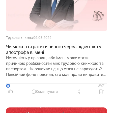
Трудова книжка
06.08.2026
Чи можна втратити пенсію через відсутність
апострофа в імені
Неточність у прізвищі або імені може стати
причиною розбіжностей між трудовою книжкою та
паспортом. Чи означає це, що стаж не зарахують?
Пенсійний фонд пояснив, хто має право виправити
помилку в титульному аркуші трудової книжки, на
підставі яких документів це робиться та чому не
3
71
варто відкладати внесення змін до моменту
Коментувати
1
оформлення пенсії