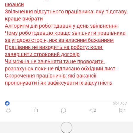
нюанси
Звільнення відсутнього працівника: яку підставу 
краще вибрати
Алгоритм дій роботодавця у день звільнення
Чому роботодавцю краще звільнити працівника 
за угодою сторін, ніж за власним бажанням
Працівник не виходить на роботу: коли 
завершити строковий договір
Чи можна не звільняти та не проводити 
розрахунок поки не підписано обхідний лист
Скорочення працівників: які вакансії 
пропонувати і як зафіксувати їх відсутність
9
1767
2
4