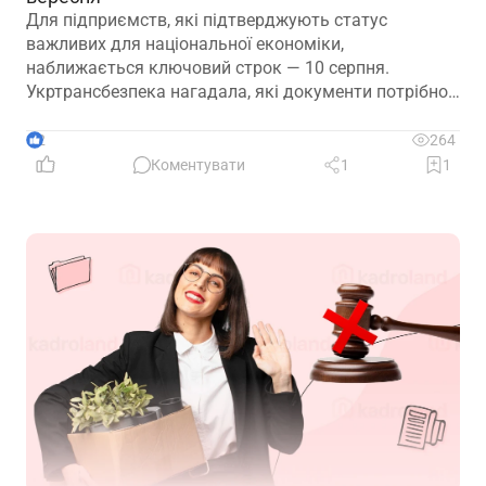
Для підприємств, які підтверджують статус
важливих для національної економіки,
наближається ключовий строк — 10 серпня.
Укртрансбезпека нагадала, які документи потрібно
подати, як розглядатимуть уже подані матеріали та
що очікує на компанії, які не встигнуть підтвердити
2
264
свій статус
Коментувати
1
1