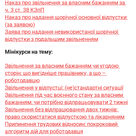
Наказ про звільнення за власним бажанням за 
ч. 3 ст. 38 КЗпП
Наказ про надання щорічної основної відпустки 
(за заявою)
Заява про надання невикористаної щорічної 
відпустки з подальшим звільненням
Мінікурси на тему:
Звільнення за власним бажанням чи угодою 
сторін: що вигідніше працівнику, а що – 
роботодавцю
Звільнення у відпустці: (не)стандартні ситуації
Звільнення під час воєнного стану за власним 
бажанням: чи потрібно відпрацьовувати 2 тижні
Звільнення без відпрацювання двох тижнів: 
право скористатися відпусткою та лікарняним
Припинення трудових відносин: покроковий 
алгоритм дій для роботодавця