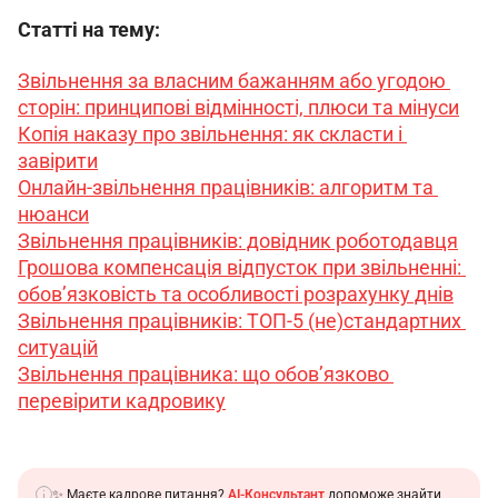
Статті на тему:
Звільнення за власним бажанням або угодою 
сторін: принципові відмінності, плюси та мінуси
Копія наказу про звільнення: як скласти і 
завірити
Онлайн-звільнення працівників: алгоритм та 
нюанси
Звільнення працівників: довідник роботодавця
Грошова компенсація відпусток при звільненні: 
обов’язковість та особливості розрахунку днів
Звільнення працівників: ТОП-5 (не)стандартних 
ситуацій
Звільнення працівника: що обовʼязково 
перевірити кадровику
✨ Маєте кадрове питання?
AI-Консультант
допоможе знайти