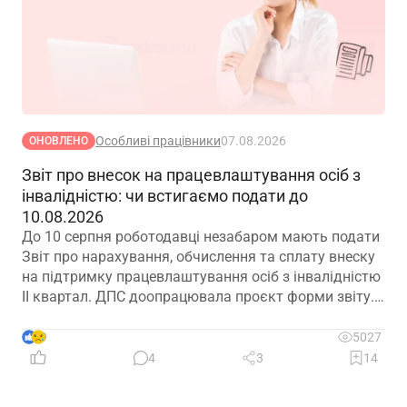
Особливі працівники
07.08.2026
ОНОВЛЕНО
Звіт про внесок на працевлаштування осіб з
інвалідністю: чи встигаємо подати до
10.08.2026
До 10 серпня роботодавці незабаром мають подати
Звіт про нарахування, обчислення та сплату внеску
на підтримку працевлаштування осіб з інвалідністю
ІІ квартал. ДПС доопрацювала проєкт форми звіту.
Але чи потрібно звітувати до 10.08.2026? Про це –
далі
9
5027
4
3
14