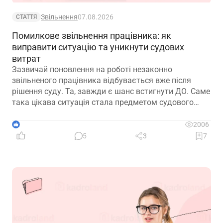
Звільнення
07.08.2026
СТАТТЯ
Помилкове звільнення працівника: як
виправити ситуацію та уникнути судових
витрат
Зазвичай поновлення на роботі незаконно
звільненого працівника відбувається вже після
рішення суду. Та, завжди є шанс встигнути ДО. Саме
така цікава ситуація стала предметом судового
спору, коли роботодавець з власної ініціативи
скасував помилково виданий наказ про звільнення.
1
2006
Розберемо її докладно
5
3
7