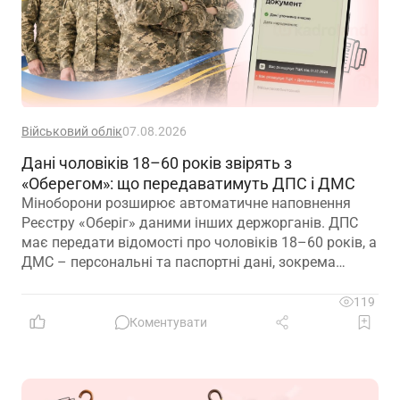
Військовий облік
07.08.2026
Дані чоловіків 18–60 років звірять з
«Оберегом»: що передаватимуть ДПС і ДМС
Міноборони розширює автоматичне наповнення
Реєстру «Оберіг» даними інших держорганів. ДПС
має передати відомості про чоловіків 18–60 років, а
ДМС – персональні та паспортні дані, зокрема
відцифрований образ обличчя
119
Коментувати