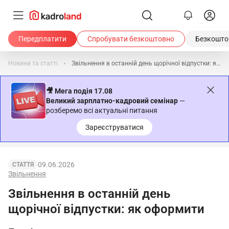
Передплатити
Спробувати безкоштовно
Безкоштов
Новини та статті
Звільнення в останній день щорічної відпустки: як оформити
🎥 Мега подія 17.08
Великий зарплатно-кадровий семінар
—
розберемо всі актуальні питання
Зареєструватися
09.06.2026
СТАТТЯ
Звільнення
Звільнення в останній день
щорічної відпустки: як оформити