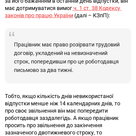
за його бажанням в останній день відпустки, він 
має дотримуватися вимог
ч. 1 ст. 38 Кодексу 
законів про працю України
 (далі – КЗпП):
Працівник має право розірвати трудовий 
договір, укладений на невизначений 
строк, попередивши про це роботодавця 
письмово за два тижні.
Тобто, якщо кількість днів невикористаної 
відпустки менше ніж 14 календарних днів, то 
про своє звільнення він має попередити 
роботодавця заздалегідь. А якщо працівник 
просить про
звільнення до закінчення 
зазначеного двотижневого строку, то 