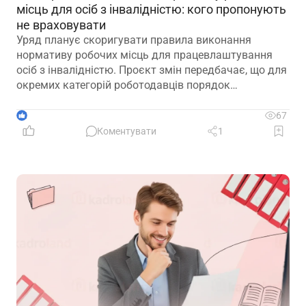
місць для осіб з інвалідністю: кого пропонують
не враховувати
Уряд планує скоригувати правила виконання
нормативу робочих місць для працевлаштування
осіб з інвалідністю. Проєкт змін передбачає, що для
окремих категорій роботодавців порядок
розрахунку нормативу буде переглянуто, аби
врахувати специфіку їхньої діяльності та усунути
1
67
практичні труднощі із виконанням законодавчих
Коментувати
1
вимог