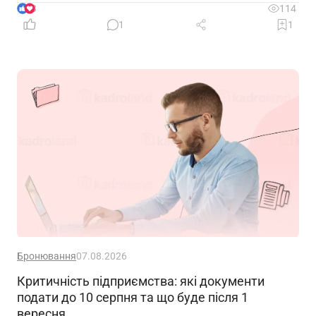
окремій галузі – можуть миттєво позбавити її
3
114
доходу. Саме тому диверсифікація давно
1
1
вважається одним із головних принципів фінансової
безпеки. Проте цей самий принцип чомусь рідко
застосовують до пенсійного забезпечення
Бронювання
07.08.2026
Критичність підприємства: які документи
подати до 10 серпня та що буде після 1
вересня