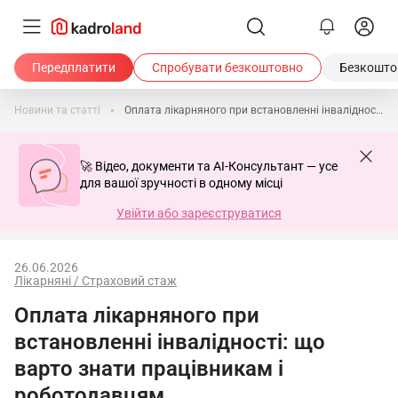
Передплатити
Спробувати безкоштовно
Безкоштов
Новини та статті
Оплата лікарняного при встановленні інвалідності: що варто знати працівникам і роботодавцям
🚀 Відео, документи та AI-Консультант — усе
для вашої зручності в одному місці
Увійти або зареєструватися
26.06.2026
Лікарняні / Страховий стаж
Оплата лікарняного при
встановленні інвалідності: що
варто знати працівникам і
роботодавцям