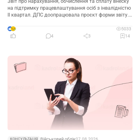
Звіт про нарахування, обчислення та сплату внеску
на підтримку працевлаштування осіб з інвалідністю
ІІ квартал. ДПС доопрацювала проєкт форми звіту.
Але чи потрібно звітувати до 10.08.2026? Про це –
далі
9
5033
4
3
14
Військовий облік
07.08.2026
КОНСУЛЬТАЦІЯ