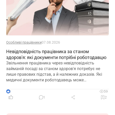
Особливі працівники
07.08.2026
Невідповідність працівника за станом
здоров'я: які документи потрібні роботодавцю
Звільнення працівника через невідповідність
займаній посаді за станом здоров'я потребує не
лише правових підстав, а й належних доказів. Які
медичні документи роботодавець може
використовувати для підтвердження такої
обставини – розповідаємо далі
3
59
1
2