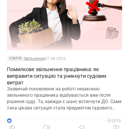
Звільнення
07.08.2026
СТАТТЯ
Помилкове звільнення працівника: як
виправити ситуацію та уникнути судових
витрат
Зазвичай поновлення на роботі незаконно
звільненого працівника відбувається вже після
рішення суду. Та, завжди є шанс встигнути ДО. Саме
така цікава ситуація стала предметом судового
спору, коли роботодавець з власної ініціативи
скасував помилково виданий наказ про звільнення.
2
2016
Розберемо її докладно
5
3
7