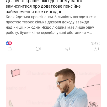
Дві пенсії краще, ніж одна: чому варто
замислитися про додаткове пенсійне
забезпечення вже сьогодні
Коли йдеться про фінанси, більшість погодиться з
простою тезою: кілька джерел доходу завжди
надійніші, ніж одне. Якщо людина має лише одну
роботу, будь-які непередбачувані обставини –
звільнення, закриття підприємства чи криза в
окремій галузі – можуть миттєво позбавити її
4
125
доходу. Саме тому диверсифікація давно
1
1
1
вважається одним із головних принципів фінансової
безпеки. Проте цей самий принцип чомусь рідко
застосовують до пенсійного забезпечення