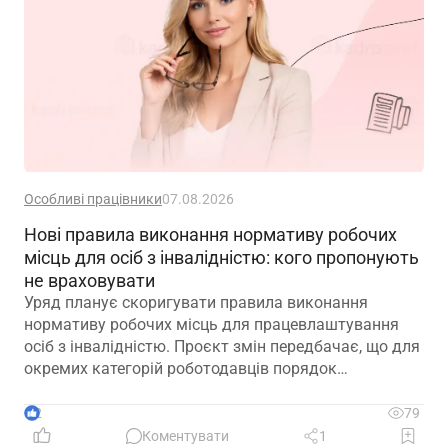
Особливі працівники
07.08.2026
Нові правила виконання нормативу робочих
місць для осіб з інвалідністю: кого пропонують
не враховувати
Уряд планує скоригувати правила виконання
нормативу робочих місць для працевлаштування
осіб з інвалідністю. Проєкт змін передбачає, що для
окремих категорій роботодавців порядок
розрахунку нормативу буде переглянуто, аби
врахувати специфіку їхньої діяльності та усунути
2
79
практичні труднощі із виконанням законодавчих
Коментувати
1