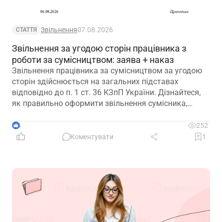
Звільнення
07.08.2026
СТАТТЯ
Звільнення за угодою сторін працівника з
роботи за сумісництвом: заява + наказ
Звільнення працівника за сумісництвом за угодою
сторін здійснюється на загальних підставах
відповідно до п. 1 ст. 36 КЗпП України. Дізнайтеся,
як правильно оформити звільнення сумісника,
визначити дату припинення трудового договору та
зафіксувати домовленість між працівником і
5
252
роботодавцем.
Коментувати
1