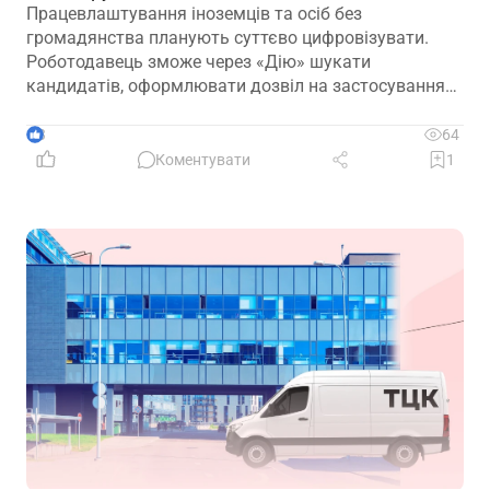
Працевлаштування іноземців та осіб без
громадянства планують суттєво цифровізувати.
Роботодавець зможе через «Дію» шукати
кандидатів, оформлювати дозвіл на застосування
праці, укладати трудовий договір та оформлювати
прийняття на роботу
3
64
Коментувати
1