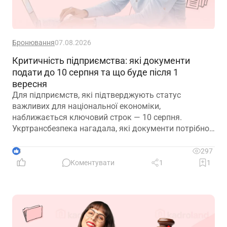
Бронювання
07.08.2026
Критичність підприємства: які документи
подати до 10 серпня та що буде після 1
вересня
Для підприємств, які підтверджують статус
важливих для національної економіки,
наближається ключовий строк — 10 серпня.
Укртрансбезпека нагадала, які документи потрібно
подати, як розглядатимуть уже подані матеріали та
що очікує на компанії, які не встигнуть підтвердити
3
297
свій статус
Коментувати
1
1