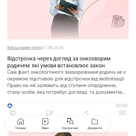
Військовий облік
07.08.2026
Відстрочка через догляд за онкохворим
родичем: які умови встановлює закон
Сам факт онкологічного захворювання родича не є
окремою підставою для відстрочки від мобілізації.
Право на неї залежить від ступеня споріднення,
стану особи, яка потребує догляду, та документів,
передбачених законодавством
3
109
2
2
Головна
Відео
Консультації
Документи