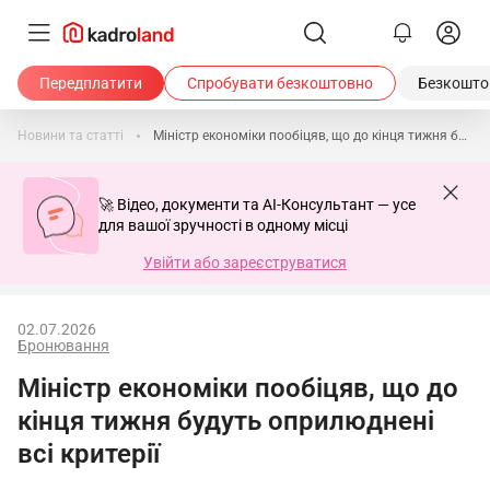
Передплатити
Спробувати безкоштовно
Безкоштов
Новини та статті
Міністр економіки пообіцяв, що до кінця тижня будуть оприлюднені всі критерії
🚀 Відео, документи та AI-Консультант — усе
для вашої зручності в одному місці
Увійти або зареєструватися
02.07.2026
Бронювання
Міністр економіки пообіцяв, що до
кінця тижня будуть оприлюднені
всі критерії