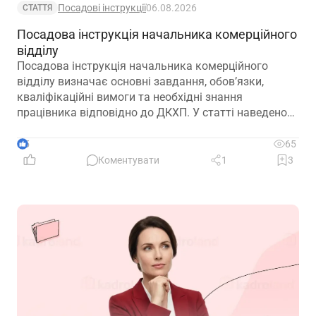
Посадові інструкції
06.08.2026
СТАТТЯ
Посадова інструкція начальника комерційного
відділу
Посадова інструкція начальника комерційного
відділу визначає основні завдання, обов’язки,
кваліфікаційні вимоги та необхідні знання
працівника відповідно до ДКХП. У статті наведено
зразок посадової інструкції, який можна адаптувати
до особливостей діяльності підприємства.
5
65
Коментувати
1
3