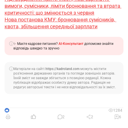
вимоги, сумісники, ліміти бронювання та втрата 
критичності: що змінюється з червня
Нова постанова КМУ: бронювання сумісників, 
квота, збільшення середньої зарплати
✨ Маєте кадрове питання?
AI-Консультант
допоможе знайти
відповідь швидко та зручно
Матеріали на сайті
https://kadroland.com
можуть містити
роз'яснення державних органів та погляди зовнішніх авторів.
Їхній зміст не завжди збігається з позицією редакції. Кожна
публікація відображає особисту думку автора. Редакція не
редагує авторські тексти і не несе відповідальності за їх зміст.
3
1284
2
2
6