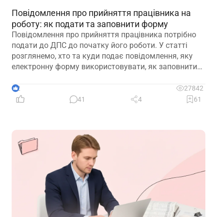
Повідомлення про прийняття працівника на
роботу: як подати та заповнити форму
Повідомлення про прийняття працівника потрібно
подати до ДПС до початку його роботи. У статті
розглянемо, хто та куди подає повідомлення, яку
електронну форму використовувати, як заповнити
кожну графу та що робити у разі помилки або
несвоєчасного подання
2
27842
41
4
61