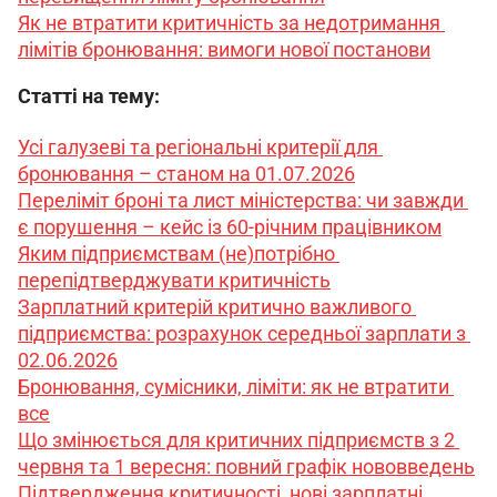
Як не втратити критичність за недотримання 
лімітів бронювання: вимоги нової постанови
Статті на тему:
Усі галузеві та регіональні критерії для 
бронювання – станом на 01.07.2026
Переліміт броні та лист міністерства: чи завжди 
є порушення – кейс із 60-річним працівником
Яким підприємствам (не)потрібно 
перепідтверджувати критичність
Зарплатний критерій критично важливого 
підприємства: розрахунок середньої зарплати з 
02.06.2026
Бронювання, сумісники, ліміти: як не втратити 
все
Що змінюється для критичних підприємств з 2 
червня та 1 вересня: повний графік нововведень
Підтвердження критичності, нові зарплатні 