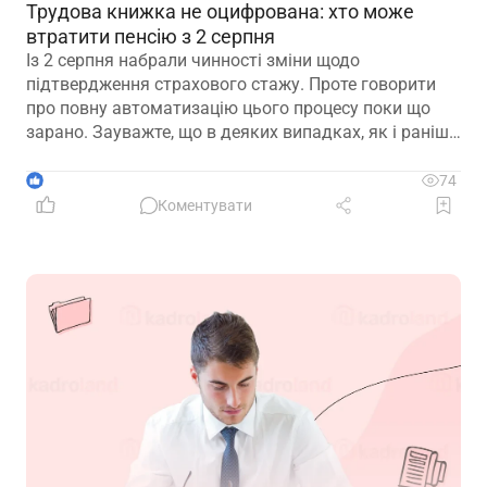
Трудова книжка не оцифрована: хто може
втратити пенсію з 2 серпня
Із 2 серпня набрали чинності зміни щодо
підтвердження страхового стажу. Проте говорити
про повну автоматизацію цього процесу поки що
зарано. Зауважте, що в деяких випадках, як і раніше,
можуть знадобитися додаткові документи для
підтвердження стажу і призначення пенсії
1
74
Коментувати