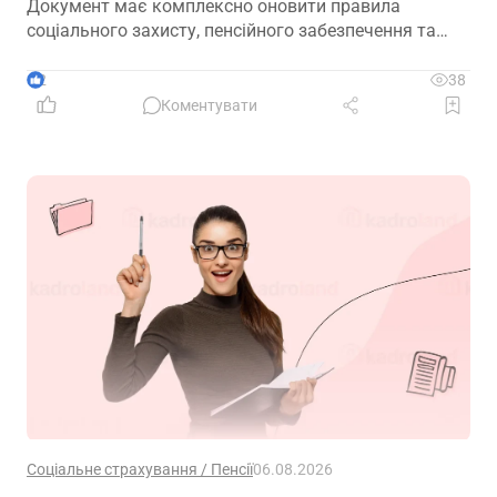
Документ має комплексно оновити правила
соціального захисту, пенсійного забезпечення та
державної допомоги, а також гармонізувати
близько 100 законодавчих актів із правом ЄС
2
38
Коментувати
Соціальне страхування / Пенсії
06.08.2026