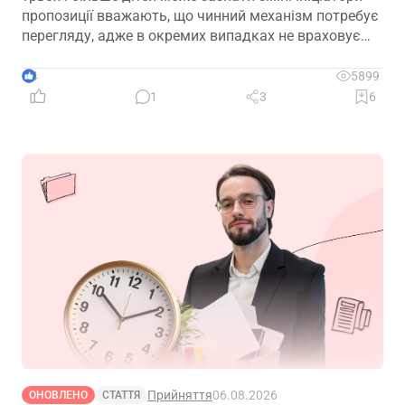
пропозиції вважають, що чинний механізм потребує
перегляду, адже в окремих випадках не враховує
фактичну участь батька в утриманні та вихованні
дітей. Водночас вже з’явилися перші офіційні
4
5899
коментарі
1
3
6
Прийняття
06.08.2026
ОНОВЛЕНО
СТАТТЯ