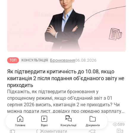
Бронювання
06.08.2026
ТОП
КОНСУЛЬТАЦІЯ
Як підтвердити критичність до 10.08, якщо
квитанція 2 після подання об’єднаного звіту не
приходить
Підкажіть, як підтвердити бронювання у
спрощеному режимі, якщо обʼєднаний звіт з 01
серпня 2026 висить, квитанція 2 не приходить? Чи
можна подати лист, довідку про середню зарплату
та звіт з квитанцією №1?
4
589
Головна
Відео
Консультації
Документи
Коментувати
2
3