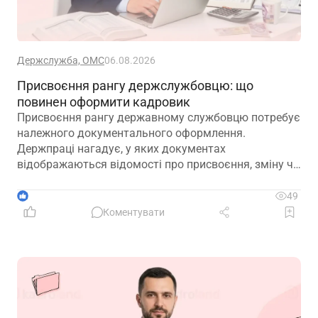
Держслужба, ОМС
06.08.2026
Присвоєння рангу держслужбовцю: що
повинен оформити кадровик
Присвоєння рангу державному службовцю потребує
належного документального оформлення.
Держпраці нагадує, у яких документах
відображаються відомості про присвоєння, зміну чи
позбавлення рангу
1
49
Коментувати