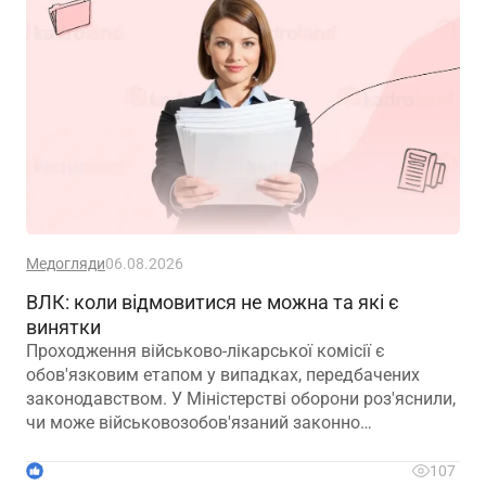
Медогляди
06.08.2026
ВЛК: коли відмовитися не можна та які є
винятки
Проходження військово-лікарської комісії є
обов'язковим етапом у випадках, передбачених
законодавством. У Міністерстві оборони роз'яснили,
чи може військовозобов'язаний законно
відмовитися від медичного огляду, які наслідки
матиме така відмова та що робити, якщо особа не
1
107