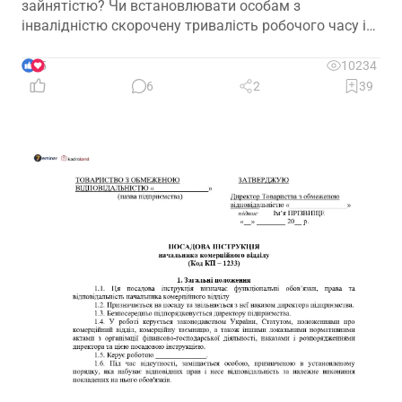
зайнятістю? Чи встановлювати особам з
інвалідністю скорочену тривалість робочого часу і
на якій підставі? Якими нормативними актами
передбачено встановлення скороченого робочого
5
10234
часу? І особливо актуальне запитання: чи потрібно
6
2
39
особі з інвалідністю встановити скорочений
робочий час?