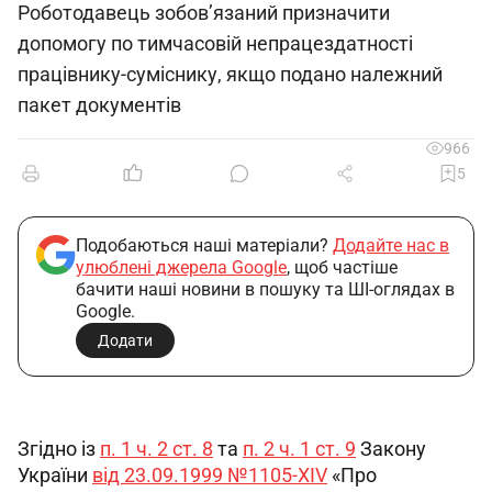
Роботодавець зобов’язаний призначити
допомогу по тимчасовій непрацездатності
працівнику-суміснику, якщо подано належний
пакет документів
966
5
Подобаються наші матеріали?
Додайте нас в
улюблені джерела Google
, щоб частіше
бачити наші новини в пошуку та ШІ-оглядах в
Google.
Додати
Згідно із 
п. 1 ч. 2 ст. 8
 та 
п. 2 ч. 1 ст. 9
 Закону 
України 
від 23.09.1999 №1105-XIV
 «Про 