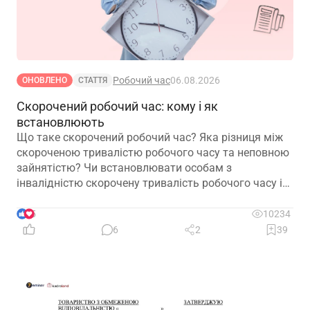
Робочий час
06.08.2026
ОНОВЛЕНО
СТАТТЯ
Скорочений робочий час: кому і як
встановлюють
Що таке скорочений робочий час? Яка різниця між
скороченою тривалістю робочого часу та неповною
зайнятістю? Чи встановлювати особам з
інвалідністю скорочену тривалість робочого часу і
на якій підставі? Якими нормативними актами
передбачено встановлення скороченого робочого
5
10234
часу? І особливо актуальне запитання: чи потрібно
6
2
39
особі з інвалідністю встановити скорочений
робочий час?