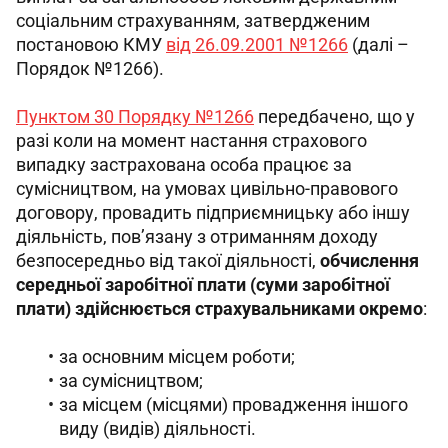
соціальним страхуванням, затвердженим 
постановою КМУ 
від 26.09.2001 №1266
 (далі – 
Порядок №1266).
Пунктом 30 Порядку №1266
 передбачено, що у 
разі коли на момент настання страхового 
випадку застрахована особа працює за 
сумісництвом, на умовах цивільно-правового 
договору, провадить підприємницьку або іншу 
діяльність, пов’язану з отриманням доходу 
безпосередньо від такої діяльності, 
обчислення 
середньої заробітної плати (суми заробітної 
плати) здійснюється страхувальниками окремо
: 
за основним місцем роботи;
за сумісництвом;
за місцем (місцями) провадження іншого
виду (видів) діяльності.