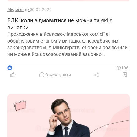
Медогляди
06.08.2026
ВЛК: коли відмовитися не можна та які є
винятки
Проходження військово-лікарської комісії є
обов'язковим етапом у випадках, передбачених
законодавством. У Міністерстві оборони роз'яснили,
чи може військовозобов'язаний законно
відмовитися від медичного огляду, які наслідки
матиме така відмова та що робити, якщо особа не
1
106
погоджується з направленням на ВЛК
Коментувати