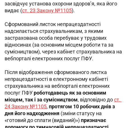
засвідчує установа охорони здоров’я, яка його 
видає (
ст. 23 Закону №1105
).
Сформований листок непрацездатності 
надсилається страхувальникам, з якими 
застрахована особа перебуває у трудових 
відносинах (за основним місцем роботи та за 
сумісництвом), через кабінет страхувальника на 
вебпорталі електронних послуг ПФУ.
Після відображення сформованого листка 
непрацездатності в електронному кабінеті 
страхувальника на вебпорталі електронних 
послуг ПФУ 
роботодавець як за основним 
місцем, так і за сумісництвом
, відповідно до 
ст. 
24 Закону №1105
, 
протягом 10 робочих днів з 
дня його надходження
 (зміни статусу на 
«готовий до сплати (виданий)») 
призначає 
допомогу по тимчасовій непрацездатності 