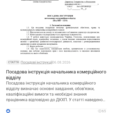
Посадові інструкції
06.08.2026
СТАТТЯ
Посадова інструкція начальника комерційного
відділу
Посадова інструкція начальника комерційного
відділу визначає основні завдання, обов’язки,
кваліфікаційні вимоги та необхідні знання
працівника відповідно до ДКХП. У статті наведено
зразок посадової інструкції, який можна адаптувати
до особливостей діяльності підприємства.
5
65