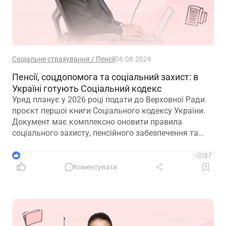
Соціальне страхування / Пенсії
06.08.2026
Пенсії, соцдопомога та соціальний захист: в
Україні готують Соціальний кодекс
Уряд планує у 2026 році подати до Верховної Ради
проєкт першої книги Соціального кодексу України.
Документ має комплексно оновити правила
соціального захисту, пенсійного забезпечення та
державної допомоги, а також гармонізувати
близько 100 законодавчих актів із правом ЄС
2
37
Коментувати