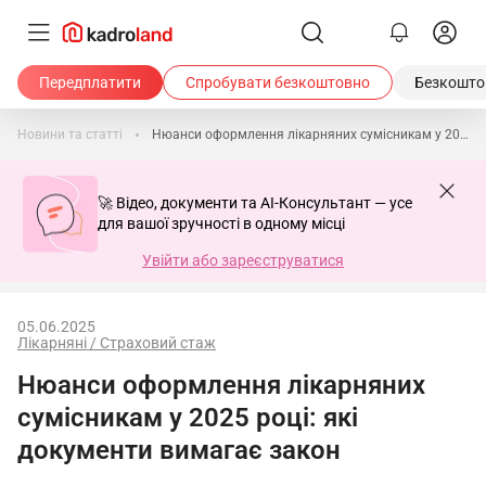
Передплатити
Спробувати безкоштовно
Безкоштов
Новини та статті
Нюанси оформлення лікарняних сумісникам у 2025 році: які документи вимагає закон
🚀 Відео, документи та AI-Консультант — усе
для вашої зручності в одному місці
Увійти або зареєструватися
05.06.2025
Лікарняні / Страховий стаж
Нюанси оформлення лікарняних
сумісникам у 2025 році: які
документи вимагає закон