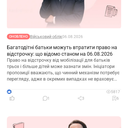
Військовий облік
06.08.2026
ОНОВЛЕНО
Багатодітні батьки можуть втратити право на
відстрочку: що відомо станом на 06.08.2026
Право на відстрочку від мобілізації для батьків
трьох і більше дітей може зазнати змін. Ініціатори
пропозиції вважають, що чинний механізм потребує
перегляду, адже в окремих випадках не враховує
фактичну участь батька в утриманні та вихованні
дітей. Водночас вже з’явилися перші офіційні
4
5817
коментарі
1
3
6