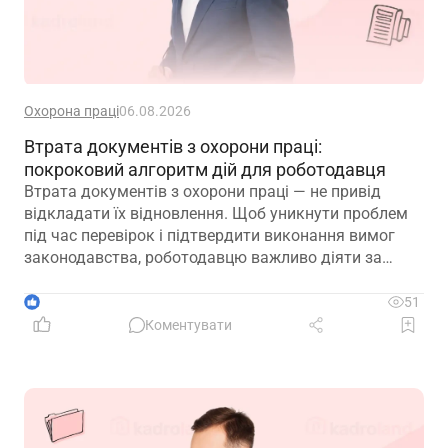
Охорона праці
06.08.2026
Втрата документів з охорони праці:
покроковий алгоритм дій для роботодавця
Втрата документів з охорони праці — не привід
відкладати їх відновлення. Щоб уникнути проблем
під час перевірок і підтвердити виконання вимог
законодавства, роботодавцю важливо діяти за
чітким алгоритмом: зафіксувати факт втрати,
відновити ключові документи та подбати про їх
1
51
надійне зберігання в майбутньому
Коментувати