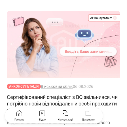
Військовий облік
06.08.2026
АІ-КОНСУЛЬТАЦІЯ
Сертифікований спеціаліст з ВО звільнився, чи
потрібно новій відповідальній особі проходити
підвищення кваліфікації
В липні звільнилася особа, відповідальна за
Головна
Відео
Консультації
Документи
ведення військового обліку. Призначили нового