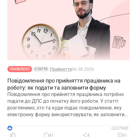
Прийняття
06.08.2026
ОНОВЛЕНО
СТАТТЯ
Повідомлення про прийняття працівника на
роботу: як подати та заповнити форму
Повідомлення про прийняття працівника потрібно
подати до ДПС до початку його роботи. У статті
розглянемо, хто та куди подає повідомлення, яку
електронну форму використовувати, як заповнити
кожну графу та що робити у разі помилки або
несвоєчасного подання
2
27840
41
4
61