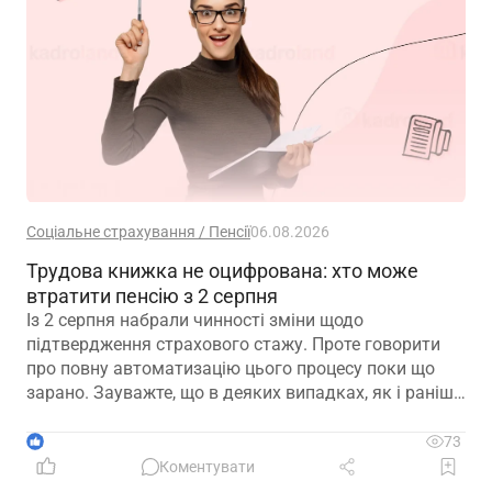
Соціальне страхування / Пенсії
06.08.2026
Трудова книжка не оцифрована: хто може
втратити пенсію з 2 серпня
Із 2 серпня набрали чинності зміни щодо
підтвердження страхового стажу. Проте говорити
про повну автоматизацію цього процесу поки що
зарано. Зауважте, що в деяких випадках, як і раніше,
можуть знадобитися додаткові документи для
підтвердження стажу і призначення пенсії
1
73
Коментувати