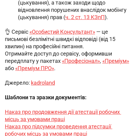
(цькування), а також заходи щодо
відновлення порушених внаслідок мобінгу
(цькування) прав (
ч. 2 ст. 13 КЗпП
).
👌 Сервіс 
«Особистий Консультант»
 — це 
письмові безлімітні швидкі відповіді (від 15 
хвилин) на професійні питання.
Отримайте доступ до сервісу, оформивши 
передплату у пакетах 
«Професіонал»
, 
«Преміум»
або 
«Преміум ПРО»
.
Джерело: 
kadroland
Шаблони та зразки документів:
Наказ про продовження дії атестації робочих 
місць за умовами праці
Наказ про підсумки проведення атестації 
робочих місць за умовами праці