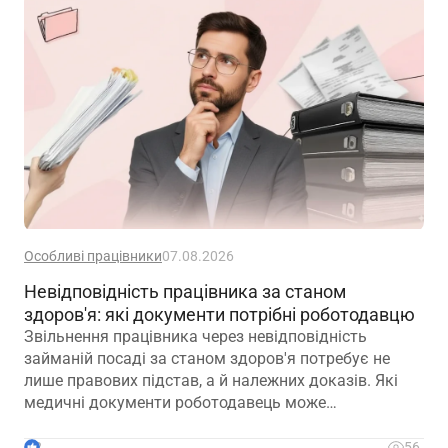
Особливі працівники
07.08.2026
Невідповідність працівника за станом
здоров'я: які документи потрібні роботодавцю
Звільнення працівника через невідповідність
займаній посаді за станом здоров'я потребує не
лише правових підстав, а й належних доказів. Які
медичні документи роботодавець може
використовувати для підтвердження такої
обставини – розповідаємо далі
2
56