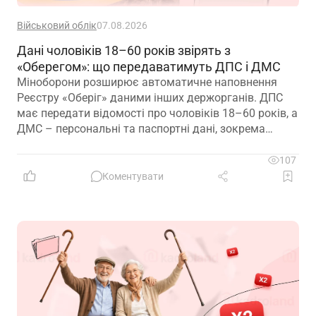
Військовий облік
07.08.2026
Дані чоловіків 18–60 років звірять з
«Оберегом»: що передаватимуть ДПС і ДМС
Міноборони розширює автоматичне наповнення
Реєстру «Оберіг» даними інших держорганів. ДПС
має передати відомості про чоловіків 18–60 років, а
ДМС – персональні та паспортні дані, зокрема
відцифрований образ обличчя
107
Коментувати