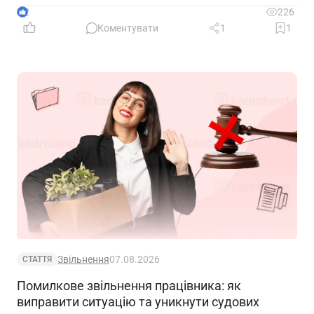
що очікує на компанії, які не встигнуть підтвердити
2
226
свій статус
Коментувати
1
1
Звільнення
07.08.2026
СТАТТЯ
Помилкове звільнення працівника: як
виправити ситуацію та уникнути судових