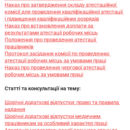
Наказ про затвердження складу атестаційної 
комісії для проведення кваліфікаційної атестації 
і підвищення кваліфікаційних розрядів
Наказ про встановлення доплати за 
результатами атестації робочих місць
Положення про проведення атестації 
працівників
Протокол засідання комісії по проведенню 
атестації робочих місць за умовами праці
Наказ про проведення чергової атестації 
робочих місць за умовами праці
Статті та консультації на тему:
Щорічні додаткові відпустки: право та правила 
надання
Щорічні додаткові відпустки медичним 
працівникам за особливий характер праці