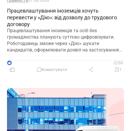
Прийняття
07.08.2026
Працевлаштування іноземців хочуть
перевести у «Дію»: від дозволу до трудового
договору
Працевлаштування іноземців та осіб без
громадянства планують суттєво цифровізувати.
Роботодавець зможе через «Дію» шукати
кандидатів, оформлювати дозвіл на застосування
праці, укладати трудовий договір та оформлювати
прийняття на роботу
2
59
Коментувати
1