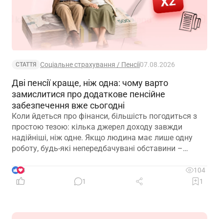
Соціальне страхування / Пенсії
07.08.2026
СТАТТЯ
Дві пенсії краще, ніж одна: чому варто
замислитися про додаткове пенсійне
забезпечення вже сьогодні
Коли йдеться про фінанси, більшість погодиться з
простою тезою: кілька джерел доходу завжди
надійніші, ніж одне. Якщо людина має лише одну
роботу, будь-які непередбачувані обставини –
звільнення, закриття підприємства чи криза в
окремій галузі – можуть миттєво позбавити її
3
104
доходу. Саме тому диверсифікація давно
1
1
вважається одним із головних принципів фінансової
безпеки. Проте цей самий принцип чомусь рідко
застосовують до пенсійного забезпечення