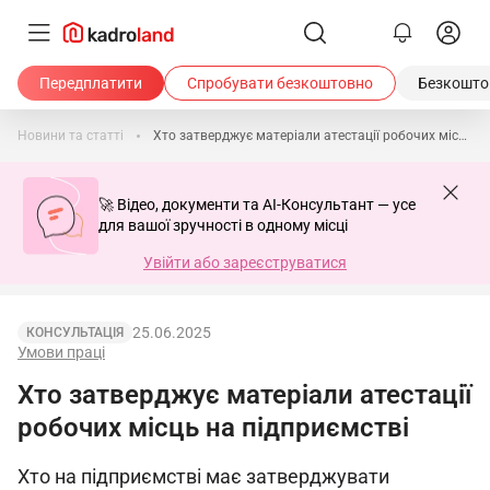
Передплатити
Спробувати безкоштовно
Безкоштов
Новини та статті
Хто затверджує матеріали атестації робочих місць на підприємстві
🚀 Відео, документи та AI-Консультант — усе
для вашої зручності в одному місці
Увійти або зареєструватися
25.06.2025
КОНСУЛЬТАЦІЯ
Умови праці
Хто затверджує матеріали атестації
робочих місць на підприємстві
Хто на підприємстві має затверджувати