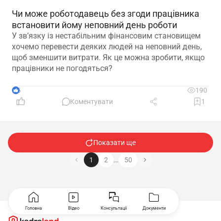
Чи може роботодавець без згоди працівника
встановити йому неповний день роботи
У зв’язку із нестабільним фінансовим становищем
хочемо перевести деяких людей на неповний день,
щоб зменшити витрати. Як це можна зробити, якщо
працівники не погодяться?
5
190
Коментувати
1
Показати ще
…
1
2
50
Головна
Відео
Консультації
Документи