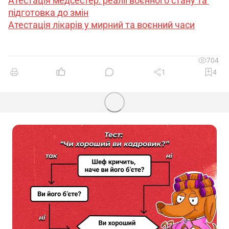
Атестація медсестер: реалії воєнного стану та 
підготовка до змін
Атестація лікарів у мирний та воєнний часи
704
1
4