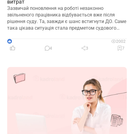
витрат
Зазвичай поновлення на роботі незаконно
звільненого працівника відбувається вже після
рішення суду. Та, завжди є шанс встигнути ДО. Саме
така цікава ситуація стала предметом судового
спору, коли роботодавець з власної ініціативи
скасував помилково виданий наказ про звільнення.
1
2002
Розберемо її докладно
4
3
7