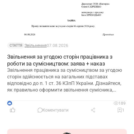
Звільнення
07.08.2026
СТАТТЯ
Звільнення за угодою сторін працівника з
роботи за сумісництвом: заява + наказ
Звільнення працівника за сумісництвом за угодою
сторін здійснюється на загальних підставах
відповідно до п. 1 ст. 36 КЗпП України. Дізнайтеся,
як правильно оформити звільнення сумісника,
визначити дату припинення трудового договору та
зафіксувати домовленість між працівником і
4
189
роботодавцем.
Коментувати
1