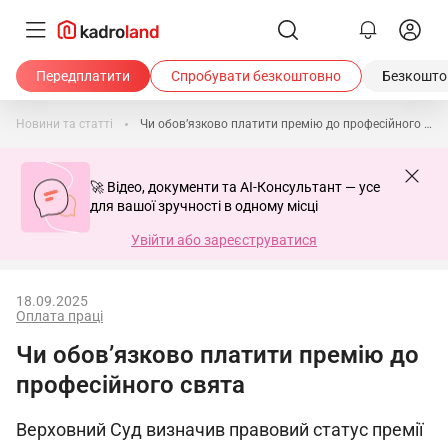
Передплатити
Спробувати безкоштовно
Безкоштов
Новини та статті
Чи обов’язково платити премію до професійного свята
🚀 Відео, документи та AI-Консультант — усе
для вашої зручності в одному місці
Увійти або зареєструватися
18.09.2025
Оплата праці
Чи обов’язково платити премію до
професійного свята
Верховний Суд визначив правовий статус премії