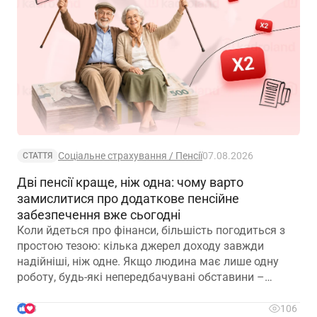
Соціальне страхування / Пенсії
07.08.2026
СТАТТЯ
Дві пенсії краще, ніж одна: чому варто
замислитися про додаткове пенсійне
забезпечення вже сьогодні
Коли йдеться про фінанси, більшість погодиться з
простою тезою: кілька джерел доходу завжди
надійніші, ніж одне. Якщо людина має лише одну
роботу, будь-які непередбачувані обставини –
звільнення, закриття підприємства чи криза в
окремій галузі – можуть миттєво позбавити її
3
106