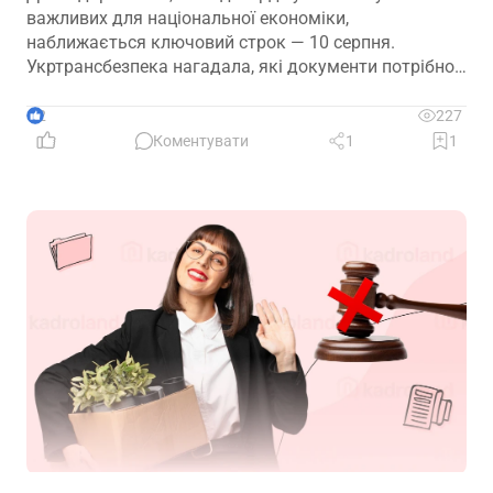
важливих для національної економіки,
наближається ключовий строк — 10 серпня.
Укртрансбезпека нагадала, які документи потрібно
подати, як розглядатимуть уже подані матеріали та
що очікує на компанії, які не встигнуть підтвердити
2
227
свій статус
Коментувати
1
1