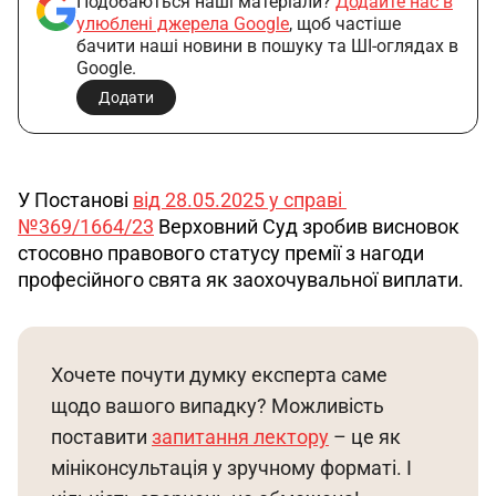
Подобаються наші матеріали?
Додайте нас в
улюблені джерела Google
, щоб частіше
бачити наші новини в пошуку та ШІ-оглядах в
Google.
Додати
У Постанові 
від 28.05.2025 у справі 
№369/1664/23
 Верховний Суд зробив висновок 
стосовно правового статусу премії з нагоди 
професійного свята як заохочувальної виплати.
Хочете почути думку експерта саме 
щодо вашого випадку? Можливість 
поставити 
запитання лектору
 – це як 
мініконсультація у зручному форматі. І 