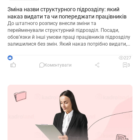
Зміна назви структурного підрозділу: який
наказ видати та чи попереджати працівників
До штатного розпису внесли зміни та
перейменували структурний підрозділ. Посади,
обов’язки й інші умови праці працівників підрозділу
залишилися без змін. Який наказ потрібно видати,
щоб працівники вважалися такими, що працюють у
підрозділі з новою назвою: про переведення чи
3
227
переміщення? Чи потрібно вносити записи до
Коментувати
3
трудових книжок? Якщо назву структурного
підрозділу зазначено в трудовій книжці, чи є її зміна
зміною істотних умов праці? Наприклад, працівник
був обліковцем тваринного комплексу, а після
перейменування працює у свинофермі.