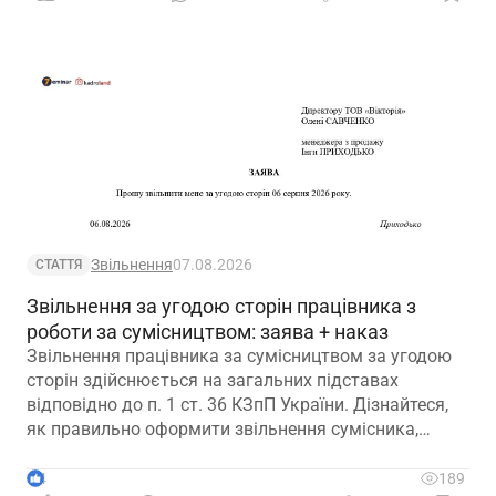
Звільнення
07.08.2026
СТАТТЯ
Звільнення за угодою сторін працівника з
роботи за сумісництвом: заява + наказ
Звільнення працівника за сумісництвом за угодою
сторін здійснюється на загальних підставах
відповідно до п. 1 ст. 36 КЗпП України. Дізнайтеся,
як правильно оформити звільнення сумісника,
визначити дату припинення трудового договору та
зафіксувати домовленість між працівником і
4
189