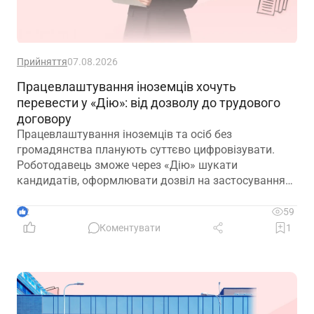
Прийняття
07.08.2026
Працевлаштування іноземців хочуть
перевести у «Дію»: від дозволу до трудового
договору
Працевлаштування іноземців та осіб без
громадянства планують суттєво цифровізувати.
Роботодавець зможе через «Дію» шукати
кандидатів, оформлювати дозвіл на застосування
праці, укладати трудовий договір та оформлювати
прийняття на роботу
2
59
Коментувати
1