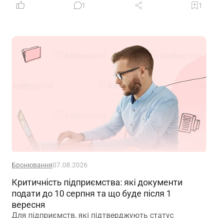
доходу. Саме тому диверсифікація давно
1
1
вважається одним із головних принципів фінансової
безпеки. Проте цей самий принцип чомусь рідко
застосовують до пенсійного забезпечення
Бронювання
07.08.2026
Критичність підприємства: які документи
подати до 10 серпня та що буде після 1
вересня
Для підприємств, які підтверджують статус