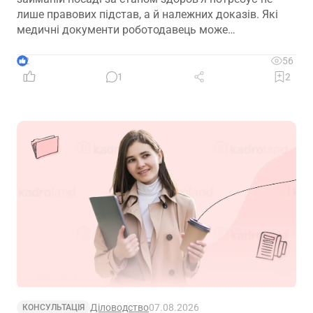
лише правових підстав, а й належних доказів. Які
медичні документи роботодавець може
використовувати для підтвердження такої
обставини – розповідаємо далі
2
56
1
2
Діловодство
07.08.2026
КОНСУЛЬТАЦІЯ