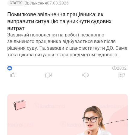
Звільнення
07.08.2026
СТАТТЯ
Помилкове звільнення працівника: як
виправити ситуацію та уникнути судових
витрат
Зазвичай поновлення на роботі незаконно
звільненого працівника відбувається вже після
рішення суду. Та, завжди є шанс встигнути ДО. Саме
така цікава ситуація стала предметом судового
спору, коли роботодавець з власної ініціативи
скасував помилково виданий наказ про звільнення.
1
2002
Розберемо її докладно
4
3
7