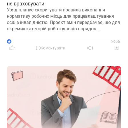
не враховувати
Уряд планує скоригувати правила виконання
нормативу робочих місць для працевлаштування
осіб з інвалідністю. Проєкт змін передбачає, що для
окремих категорій роботодавців порядок
розрахунку нормативу буде переглянуто, аби
врахувати специфіку їхньої діяльності та усунути
1
56
практичні труднощі із виконанням законодавчих
Коментувати
1
вимог