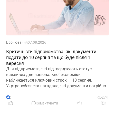
Бронювання
07.08.2026
Критичність підприємства: які документи
подати до 10 серпня та що буде після 1
вересня
Для підприємств, які підтверджують статус
важливих для національної економіки,
наближається ключовий строк — 10 серпня.
Укртрансбезпека нагадала, які документи потрібно
подати, як розглядатимуть уже подані матеріали та
що очікує на компанії, які не встигнуть підтвердити
2
274
свій статус
Коментувати
1
1