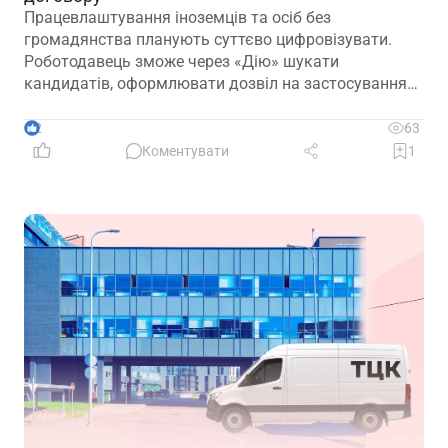
Працевлаштування іноземців та осіб без
громадянства планують суттєво цифровізувати.
Роботодавець зможе через «Дію» шукати
кандидатів, оформлювати дозвіл на застосування
праці, укладати трудовий договір та оформлювати
прийняття на роботу
2
63
Коментувати
1