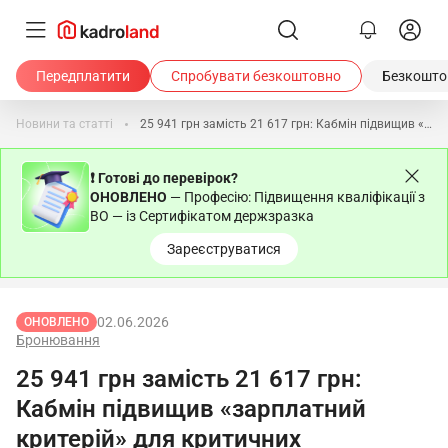
Передплатити
Спробувати безкоштовно
Безкоштов
Новини та статті
25 941 грн замість 21 617 грн: Кабмін підвищив «зарплатний критерій» для критичних підприємств
❗ Готові до перевірок?
ОНОВЛЕНО
— Професію: Підвищення кваліфікації з
ВО — із Сертифікатом держзразка
Зареєструватися
02.06.2026
ОНОВЛЕНО
Бронювання
25 941 грн замість 21 617 грн:
Кабмін підвищив «зарплатний
критерій» для критичних