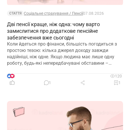
Соціальне страхування / Пенсії
07.08.2026
СТАТТЯ
Дві пенсії краще, ніж одна: чому варто
замислитися про додаткове пенсійне
забезпечення вже сьогодні
Коли йдеться про фінанси, більшість погодиться з
простою тезою: кілька джерел доходу завжди
надійніші, ніж одне. Якщо людина має лише одну
роботу, будь-які непередбачувані обставини –
звільнення, закриття підприємства чи криза в
окремій галузі – можуть миттєво позбавити її
3
120
доходу. Саме тому диверсифікація давно
1
1
вважається одним із головних принципів фінансової
безпеки. Проте цей самий принцип чомусь рідко
застосовують до пенсійного забезпечення