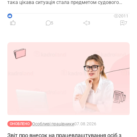
така цікава ситуація стала предметом судового
спору, коли роботодавець з власної ініціативи
скасував помилково виданий наказ про звільнення.
1
2011
Розберемо її докладно
5
3
7
Особливі працівники
07.08.2026
ОНОВЛЕНО
Звіт про внесок на працевлаштування осіб з