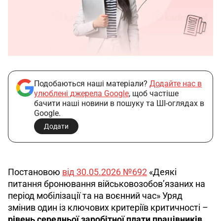
Подобаються наші матеріали?
Додайте нас в
улюблені джерела Google
, щоб частіше
бачити наші новини в пошуку та ШІ-оглядах в
Google.
Додати
Постановою 
від 30.05.2026 №692
 «Деякі 
питання бронювання військовозобов’язаних на 
період мобілізації та на воєнний час» Уряд 
змінив один із ключових критеріїв критичності – 
рівень середньої заробітної плати працівників
.