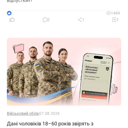
відпустки»?
3
1499
2
1
1
Військовий облік
07.08.2026
Дані чоловіків 18–60 років звірять з