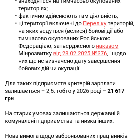
знаходяться на тимчасово окупованих
територіях;
фактично здійснюють там діяльність;
ці території включені до
Переліку
територій,
на яких ведуться (велися) бойові дії або
тимчасово окупованих Російською
Федерацією, затвердженого
наказом
Мінрозвитку
від 28.02.2025 №376
, і щодо
них ще не визначено дату завершення
бойових дій чи окупації.
Для таких підприємств критерій зарплати 
залишається – 2,5,
тобто у 2026 році – 
21 617 
грн
.
На старих умовах залишаються державні й 
комунальні підприємства та низка інших.
Нова вимога щодо заброньованих працівників 