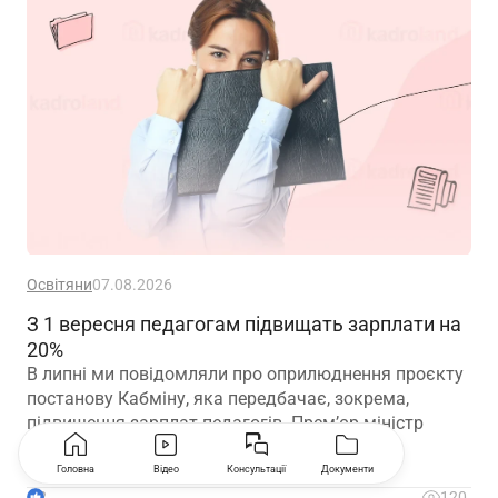
Освітяни
07.08.2026
З 1 вересня педагогам підвищать зарплати на
20%
В липні ми повідомляли про оприлюднення проєкту
постанову Кабміну, яка передбачає, зокрема,
підвищення зарплат педагогів. Прем’єр-міністр
підтвердив позитивні зміни вже з 1 вересня
Головна
Відео
Консультації
Документи
2
120