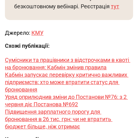
безкоштовному вебінарі. Реєстрація 
тут
Джерело: 
КМУ
Схожі публікації:
Сумісники та працівники з відстрочками в квоті 
на бронювання: Кабмін змінив правила
Кабмін запускає перевірку критично важливих 
підприємств: хто може втратити статус для 
бронювання
Уряд оприлюднив зміни до Постанови №76: з 2 
червня діє Постанова №692
Підвищення зарплатного порогу для 
бронювання в 26 тис. грн: чи не втратить 
бюджет більше, ніж отримає