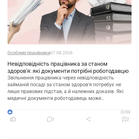
Особливі працівники
07.08.2026
Невідповідність працівника за станом
здоров'я: які документи потрібні роботодавцю
Звільнення працівника через невідповідність
займаній посаді за станом здоров'я потребує не
лише правових підстав, а й належних доказів. Які
медичні документи роботодавець може
використовувати для підтвердження такої
обставини – розповідаємо далі
2
59
1
2