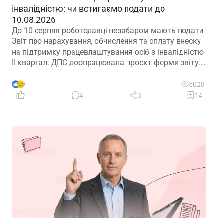
інвалідністю: чи встигаємо подати до
10.08.2026
До 10 серпня роботодавці незабаром мають подати
Звіт про нарахування, обчислення та сплату внеску
на підтримку працевлаштування осіб з інвалідністю
ІІ квартал. ДПС доопрацювала проєкт форми звіту.
Але чи потрібно звітувати до 10.08.2026? Про це –
далі
9
5028
4
3
14