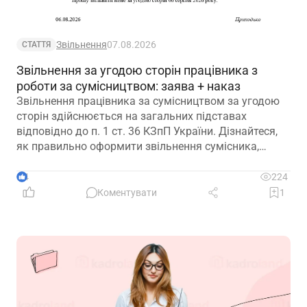
Звільнення
07.08.2026
СТАТТЯ
Звільнення за угодою сторін працівника з
роботи за сумісництвом: заява + наказ
Звільнення працівника за сумісництвом за угодою
сторін здійснюється на загальних підставах
відповідно до п. 1 ст. 36 КЗпП України. Дізнайтеся,
як правильно оформити звільнення сумісника,
визначити дату припинення трудового договору та
зафіксувати домовленість між працівником і
4
224
роботодавцем.
Коментувати
1