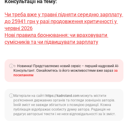
Консультації на тему:
Чи треба вже у травні підняти середню зарплату 
до 25941 грн у разі продовження критичності у 
червні 2026
Нові правила бронювання: чи враховувати 
сумісників та чи підвищувати зарплату
✨ Новинка! Представляємо новий сервіс – перший кадровий АІ-
Консультант. Ознайомтесь із його можливостями вже зараз
за
посиланням
Матеріали на сайті
https://kadroland.com
можуть містити
роз'яснення державних органів та погляди зовнішніх авторів.
Їхній зміст не завжди збігається з позицією редакції. Кожна
публікація відображає особисту думку автора. Редакція не
редагує авторські тексти і не несе відповідальності за їх зміст.