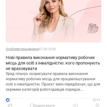
Особливі працівники
07.08.2026
Нові правила виконання нормативу робочих
місць для осіб з інвалідністю: кого пропонують
не враховувати
Уряд планує скоригувати правила виконання
нормативу робочих місць для працевлаштування
осіб з інвалідністю. Проєкт змін передбачає, що для
окремих категорій роботодавців порядок
розрахунку нормативу буде переглянуто, аби
врахувати специфіку їхньої діяльності та усунути
1
71
практичні труднощі із виконанням законодавчих
Коментувати
1