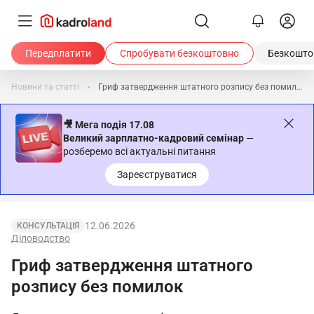
Передплатити
Спробувати безкоштовно
Безкоштов
Новини та статті
Гриф затвердження штатного розпису без помилок
🎥 Мега подія 17.08
Великий зарплатно-кадровий семінар
—
розберемо всі актуальні питання
Зареєструватися
12.06.2026
КОНСУЛЬТАЦІЯ
Діловодство
Гриф затвердження штатного
розпису без помилок