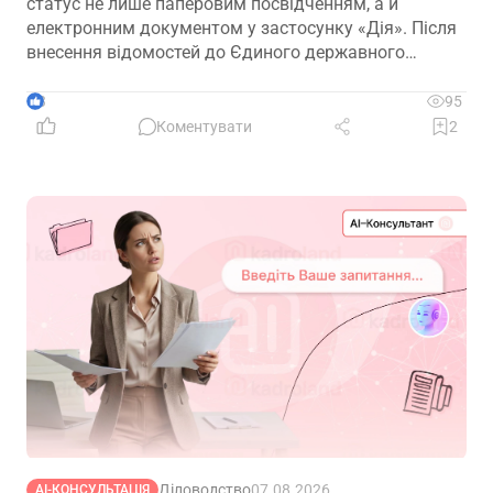
статус не лише паперовим посвідченням, а й
електронним документом у застосунку «Дія». Після
внесення відомостей до Єдиного державного
реєстру ветеранів війни е-посвідчення дає змогу
користуватися пільгами, зокрема й реалізовувати
3
95
трудові гарантії, передбачені законодавством
Коментувати
2
Діловодство
07.08.2026
АІ-КОНСУЛЬТАЦІЯ