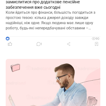
замислитися про додаткове пенсійне
забезпечення вже сьогодні
Коли йдеться про фінанси, більшість погодиться з
простою тезою: кілька джерел доходу завжди
надійніші, ніж одне. Якщо людина має лише одну
роботу, будь-які непередбачувані обставини –
звільнення, закриття підприємства чи криза в
окремій галузі – можуть миттєво позбавити її
2
90
доходу. Саме тому диверсифікація давно
1
вважається одним із головних принципів фінансової
безпеки. Проте цей самий принцип чомусь рідко
застосовують до пенсійного забезпечення