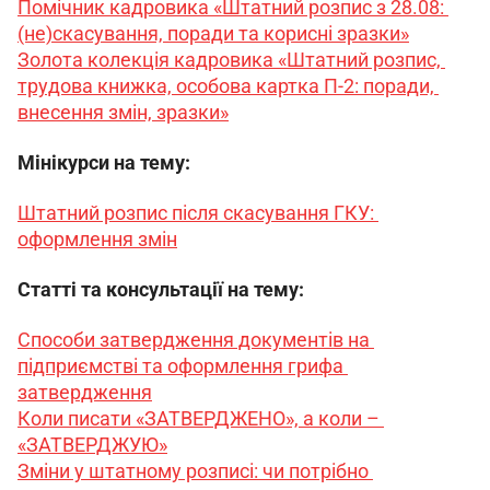
Помічник кадровика «Штатний розпис з 28.08: 
(не)скасування, поради та корисні зразки»
Золота колекція кадровика «Штатний розпис, 
трудова книжка, особова картка П-2: поради, 
внесення змін, зразки»
Мінікурси на тему:
Штатний розпис після скасування ГКУ: 
оформлення змін
Статті та консультації на тему:
Способи затвердження документів на 
підприємстві та оформлення грифа 
затвердження
Коли писати «ЗАТВЕРДЖЕНО», а коли – 
«ЗАТВЕРДЖУЮ»
Зміни у штатному розписі: чи потрібно 