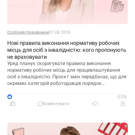
Особливі працівники
07.08.2026
Нові правила виконання нормативу робочих
місць для осіб з інвалідністю: кого пропонують
не враховувати
Уряд планує скоригувати правила виконання
нормативу робочих місць для працевлаштування
осіб з інвалідністю. Проєкт змін передбачає, що для
окремих категорій роботодавців порядок
розрахунку нормативу буде переглянуто, аби
врахувати специфіку їхньої діяльності та усунути
1
29
практичні труднощі із виконанням законодавчих
Коментувати
1
вимог