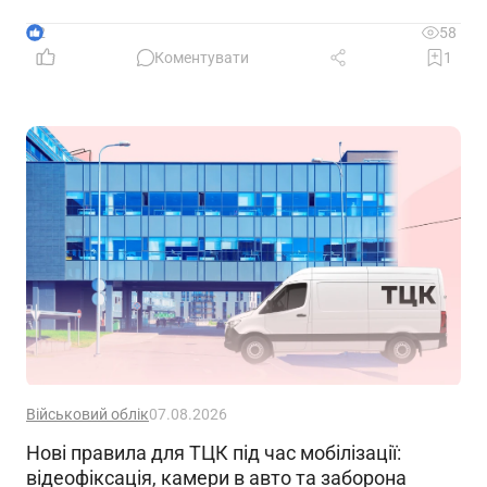
праці, укладати трудовий договір та оформлювати
прийняття на роботу
2
58
Коментувати
1
Військовий облік
07.08.2026
Нові правила для ТЦК під час мобілізації:
відеофіксація, камери в авто та заборона