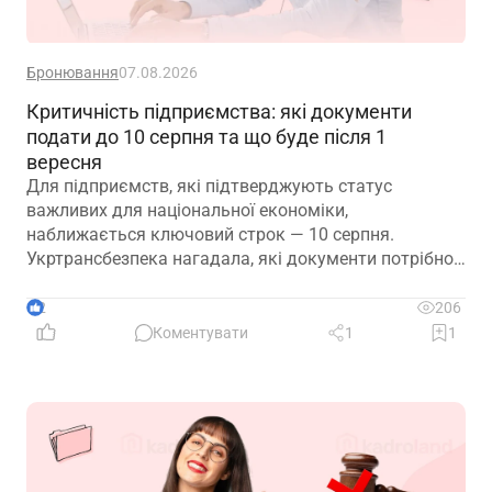
Бронювання
07.08.2026
Критичність підприємства: які документи
подати до 10 серпня та що буде після 1
вересня
Для підприємств, які підтверджують статус
важливих для національної економіки,
наближається ключовий строк — 10 серпня.
Укртрансбезпека нагадала, які документи потрібно
подати, як розглядатимуть уже подані матеріали та
що очікує на компанії, які не встигнуть підтвердити
2
206
свій статус
Коментувати
1
1