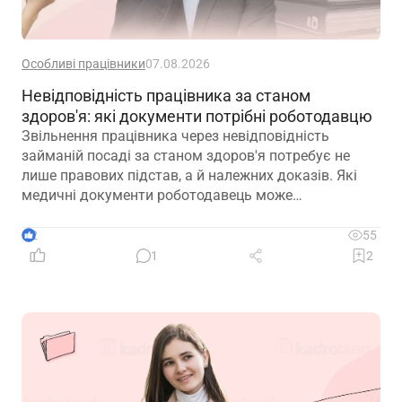
Особливі працівники
07.08.2026
Невідповідність працівника за станом
здоров'я: які документи потрібні роботодавцю
Звільнення працівника через невідповідність
займаній посаді за станом здоров'я потребує не
лише правових підстав, а й належних доказів. Які
медичні документи роботодавець може
використовувати для підтвердження такої
обставини – розповідаємо далі
2
55
1
2