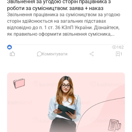
Звільнення за угодою сторін працівника з
роботи за сумісництвом: заява + наказ
Звільнення працівника за сумісництвом за угодою
сторін здійснюється на загальних підставах
відповідно до п. 1 ст. 36 КЗпП України. Дізнайтеся,
як правильно оформити звільнення сумісника,
визначити дату припинення трудового договору та
зафіксувати домовленість між працівником і
4
162
роботодавцем.
Коментувати
1