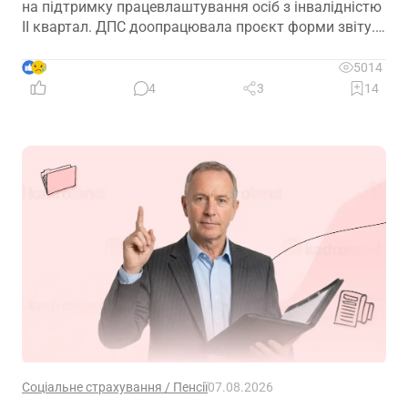
на підтримку працевлаштування осіб з інвалідністю
ІІ квартал. ДПС доопрацювала проєкт форми звіту.
Але чи потрібно звітувати до 10.08.2026? Про це –
далі
9
5014
4
3
14
Соціальне страхування / Пенсії
07.08.2026