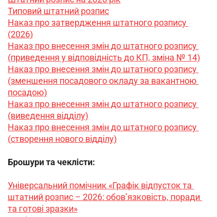
Типовий штатний розпис
Наказ про затвердження штатного розпису 
(2026)
Наказ про внесення змін до штатного розпису 
(приведення у відповідність до КП, зміна № 14)
Наказ про внесення змін до штатного розпису 
(зменшення посадового окладу за вакантною 
посадою)
Наказ про внесення змін до штатного розпису 
(виведення відділу)
Наказ про внесення змін до штатного розпису 
(створення нового відділу)
Брошури та чеклісти:
Універсальний помічник «Графік відпусток та 
штатний розпис – 2026: обов’язковість, поради 
та готові зразки»