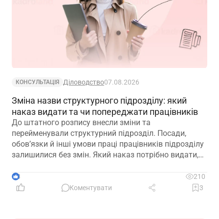
Діловодство
07.08.2026
КОНСУЛЬТАЦІЯ
Зміна назви структурного підрозділу: який
наказ видати та чи попереджати працівників
До штатного розпису внесли зміни та
перейменували структурний підрозділ. Посади,
обов’язки й інші умови праці працівників підрозділу
залишилися без змін. Який наказ потрібно видати,
щоб працівники вважалися такими, що працюють у
підрозділі з новою назвою: про переведення чи
3
210
переміщення? Чи потрібно вносити записи до
Коментувати
3
трудових книжок? Якщо назву структурного
підрозділу зазначено в трудовій книжці, чи є її зміна