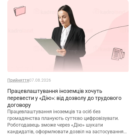
зміною істотних умов праці? Наприклад, працівник
був обліковцем тваринного комплексу, а після
перейменування працює у свинофермі.
Прийняття
07.08.2026
Працевлаштування іноземців хочуть
перевести у «Дію»: від дозволу до трудового
договору
Працевлаштування іноземців та осіб без
громадянства планують суттєво цифровізувати.
Роботодавець зможе через «Дію» шукати
кандидатів, оформлювати дозвіл на застосування