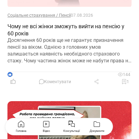
Соціальне страхування / Пенсії
07.08.2026
Чому не всі жінки зможуть вийти на пенсію у
60 років
Досягнення 60 років ще не гарантує призначення
пенсії за віком. Однією з головних умов
залишається наявність необхідного страхового
стажу. Чому частина жінок може не набути права на
пенсійні виплати та які варіанти передбачає
законодавство – розглянуто в матеріалі
3
144
Коментувати
1
Головна
Відео
Консультації
Документи