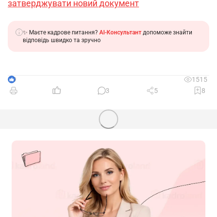
затверджувати новий документ
✨ Маєте кадрове питання?
AI-Консультант
допоможе знайти
відповідь швидко та зручно
9
1515
3
5
8