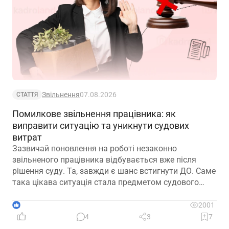
Звільнення
07.08.2026
СТАТТЯ
Помилкове звільнення працівника: як
виправити ситуацію та уникнути судових
витрат
Зазвичай поновлення на роботі незаконно
звільненого працівника відбувається вже після
рішення суду. Та, завжди є шанс встигнути ДО. Саме
така цікава ситуація стала предметом судового
спору, коли роботодавець з власної ініціативи
скасував помилково виданий наказ про звільнення.
1
2001
Розберемо її докладно
4
3
7