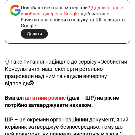
Подобаються наші матеріали?
Додайте нас в
улюблені джерела Google
, щоб частіше
бачити наші новини в пошуку та ШІ-оглядах в
Google.
Додати
👆 Таке питання надійшло до сервісу «Особистий 
Консультант», наші експерти ретельно 
працювали над ним та надали вичерпну 
відповідь🕵️: 
Взагалі 
штатний розпис
 (далі – ШР) на рік не 
потрібно затверджувати наказом.
ШР – це окремий організаційний документ, який 
керівник затверджує безпосередньо, тому що 
цей документ, як правило, вводиться в дію з 1 