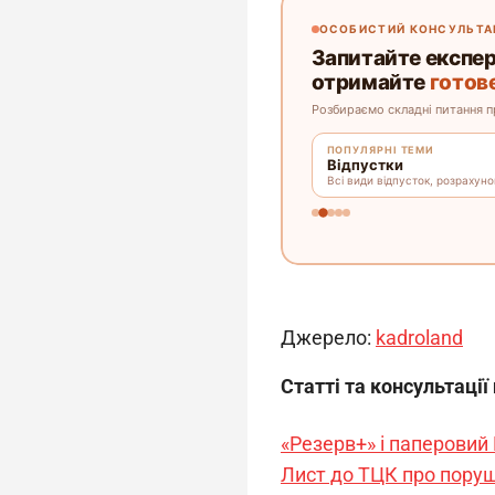
Джерело: 
kadroland
Статті та консультації
«Резерв+» і паперовий
Лист до ТЦК про поруш