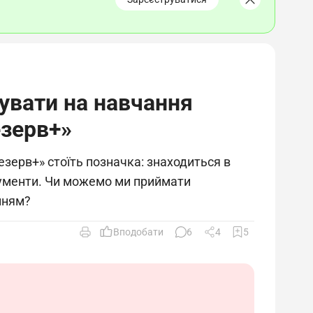
увати на навчання
езерв+»
езерв+» стоїть позначка: знаходиться в
кументи. Чи можемо ми приймати
енням?
Вподобати
6
4
5