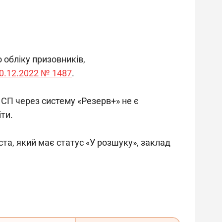
 обліку призовників, 
30.12.2022 № 1487
.
СП через систему «Резерв+» не є 
ти.
та, який має статус «У розшуку», заклад 