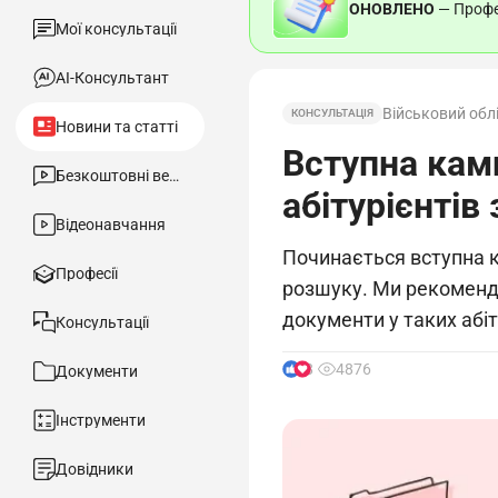
ОНОВЛЕНО
— Профес
Мої консультації
АІ-Консультант
Військовий обл
КОНСУЛЬТАЦІЯ
Новини та статті
Вступна кам
Безкоштовні вебінари
абітурієнтів
Відеонавчання
Починається вступна ка
Професії
розшуку. Ми рекоменд
документи у таких абіт
Консультації
8
4876
Документи
Інструменти
Довідники