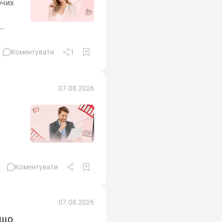
очих
н
ифіку
м
Коментувати
1
07.08.2026
Коментувати
07.08.2026
 що