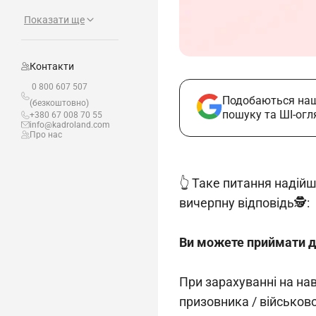
Показати ще
Контакти
0 800 607 507
Подобаються наш
(безкоштовно)
пошуку та ШІ-огл
+380 67 008 70 55
info@kadroland.com
Про нас
👆 Таке питання надій
вичерпну відповідь🕵️:
Ви можете приймати до
При зарахуванні на нав
призовника / військово