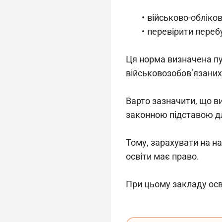
військово-обліко
перевірити переб
Ця норма визначена пун
військовозобов’язаних
Варто зазначити, що в
законною підставою дл
Тому, зарахувати на н
освіти має право.
При цьому закладу осв