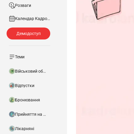
Розваги
Календар Кадровика
Теми
Військовий облік
Відпустки
Бронювання
Прийняття на роботу
Лікарняні