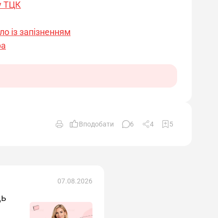
у ТЦК
ло із запізненням
ра
Вподобати
6
4
5
07.08.2026
ць