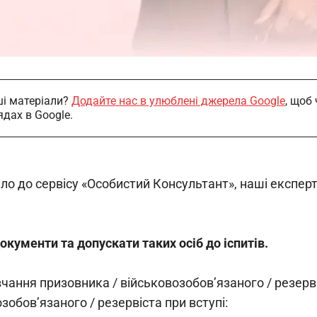
і матеріали?
Додайте нас в улюблені джерела Google
, щоб
ядах в Google.
шло до сервісу «Особистий Консультант», наші експе
кументи та допускати таких осіб до іспитів.
чання призовника / військовозобов’язаного / резерві
зобов’язаного / резервіста при вступі: