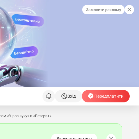
Замовити рекламу
Вхід
Передплатити
усом «У розшуку» в «Резерв+»
Зареєструватися