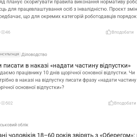
раховувати
яд планує скоригувати правила виконання нормативу роб
сць для працевлаштування осіб з інвалідністю. Проєкт змі
редбачає, що для окремих категорій роботодавців порядок
зрахунку нормативу буде переглянуто, аби врахувати спец
ньої діяльності та усунути практичні труднощі із виконання
46
Вподобати
конодавчих вимог
Діловодство
ОНСУЛЬТАЦІЯ
 писати в наказі «надати частину відпустки»
даємо працівнику 10 днів щорічної основної відпустки. Чи
трібно в наказі на відпустку писати фразу «надати частину
річної основної відпустки»?
502
Вподобати
йськовий облік
ні чоловіків 18–60 років звірять з «Оберегом»: