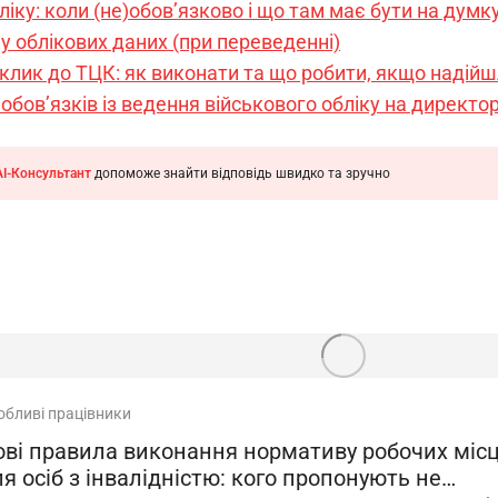
ліку: коли (не)обов’язково і що там має бути на думк
у облікових даних (при переведенні)
лик до ТЦК: як виконати та що робити, якщо надійш
обов’язків із ведення військового обліку на директо
AI-Консультант
допоможе знайти відповідь швидко та зручно
обливі працівники
ові правила виконання нормативу робочих міс
я осіб з інвалідністю: кого пропонують не