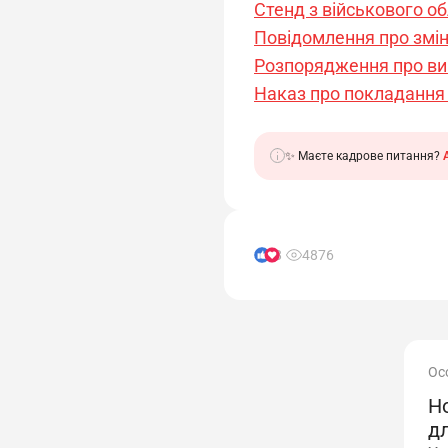
Стенд з військового об
Повідомлення про змін
Розпорядження про вик
Наказ про покладання 
✨ Маєте кадрове питання?
8
4876
Ос
Н
дл