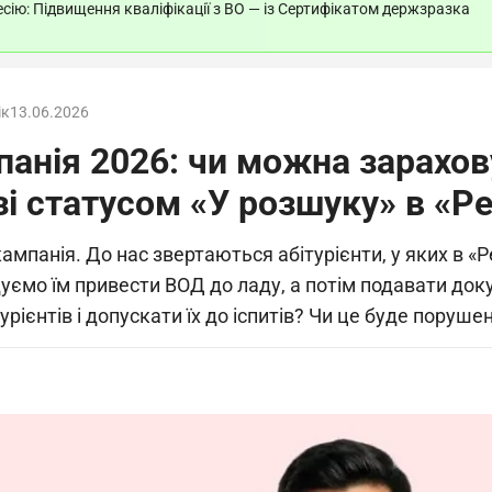
ію: Підвищення кваліфікації з ВО — із Сертифікатом держзразка
ік
13.06.2026
панія 2026: чи можна зарахов
 зі статусом «У розшуку» в «Р
мпанія. До нас звертаються абітурієнти, у яких в «Р
уємо їм привести ВОД до ладу, а потім подавати до
урієнтів і допускати їх до іспитів? Чи це буде поруш