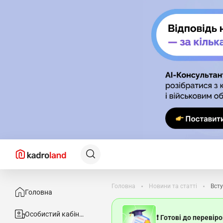
Головна
Новини та статті
Всту
Головна
Особистий кабінет
❗ Готові до перевір