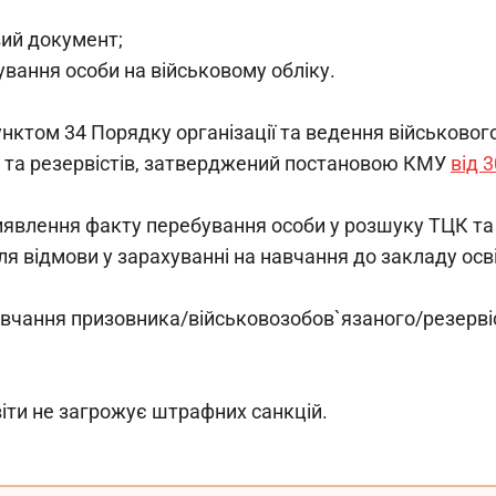
вий документ;
ування особи на військовому обліку.
ктом 34 Порядку організації та ведення військового
 та резервістів, затверджений постановою КМУ 
від 
иявлення факту перебування особи у розшуку ТЦК та 
я відмови у зарахуванні на навчання до закладу осві
авчання призовника/військовозобов`язаного/резервіс
іти не загрожує штрафних санкцій.