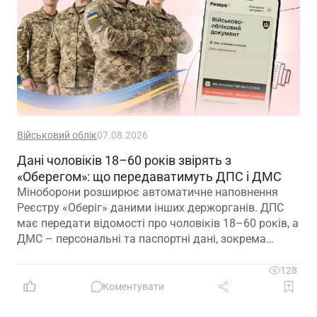
Військовий облік
07.08.2026
Дані чоловіків 18–60 років звірять з
«Оберегом»: що передаватимуть ДПС і ДМС
Міноборони розширює автоматичне наповнення
Реєстру «Оберіг» даними інших держорганів. ДПС
має передати відомості про чоловіків 18–60 років, а
ДМС – персональні та паспортні дані, зокрема
відцифрований образ обличчя
128
Коментувати