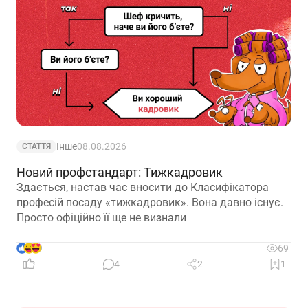
Інше
08.08.2026
СТАТТЯ
Новий профстандарт: Тижкадровик
Здається, настав час вносити до Класифікатора
професій посаду «тижкадровик». Вона давно існує.
Просто офіційно її ще не визнали
9
69
4
2
1