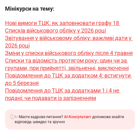
Мінікурси на тему:
Нові вимоги ТЦК: як заповнювати графу 18 
Списків військового обліку у 2026 році
Звітування у військовому обліку: важливі дати у 
2026 році
Зміни у списки військового обліку після 4 травня
Списки та відомість протягом року: один чи за 
групами, при прийнятті, звільненні, виключенні
Повідомлення до ТЦК за додатком 4: встигнути 
до 5 березня
Повідомлення до ТЦК за додатками 1 і 4 не 
подані: чи подавати із запізненням
✨ Маєте кадрове питання?
AI-Консультант
допоможе знайти
відповідь швидко та зручно