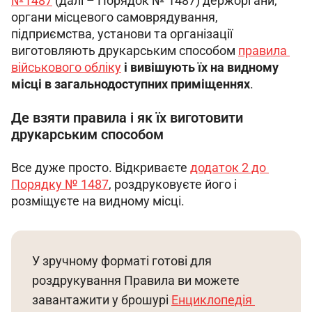
№1487
 (далі – Порядок № 1487) держоргани, 
органи місцевого самоврядування, 
підприємства, установи та організації 
виготовляють друкарським способом 
правила 
військового обліку
і вивішують їх на видному 
місці в загальнодоступних приміщеннях
.
Де взяти правила і як їх виготовити
друкарським способом
Все дуже просто. Відкриваєте 
додаток 2 до 
Порядку № 1487
, роздруковуєте його і 
розміщуєте на видному місці.
У зручному форматі готові для 
роздрукування Правила ви можете 
завантажити у брошурі 
Енциклопедія 