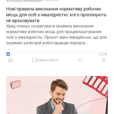
Нові правила виконання нормативу робочих
місць для осіб з інвалідністю: кого пропонують
не враховувати
Уряд планує скоригувати правила виконання
нормативу робочих місць для працевлаштування
осіб з інвалідністю. Проєкт змін передбачає, що для
окремих категорій роботодавців порядок
розрахунку нормативу буде переглянуто, аби
врахувати специфіку їхньої діяльності та усунути
1
78
практичні труднощі із виконанням законодавчих
Коментувати
1
вимог