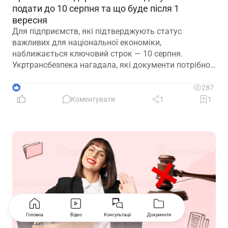
подати до 10 серпня та що буде після 1
вересня
Для підприємств, які підтверджують статус
важливих для національної економіки,
наближається ключовий строк — 10 серпня.
Укртрансбезпека нагадала, які документи потрібно
подати, як розглядатимуть уже подані матеріали та
що очікує на компанії, які не встигнуть підтвердити
2
287
свій статус
Коментувати
1
1
Головна
Відео
Консультації
Документи