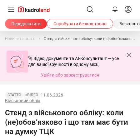
Передплатити
Спробувати безкоштовно
Безкоштов
Новини та статті
Стенд з військового обліку: коли (не)обов’язково і що там має бути на думку ТЦК
🚀 Відео, документи та AI-Консультант — усе
для вашої зручності в одному місці
Увійти або зареєструватися
11.06.2026
СТАТТЯ
ВІДЕО
Військовий облік
Стенд з військового обліку: коли
(не)обов’язково і що там має бути
на думку ТЦК