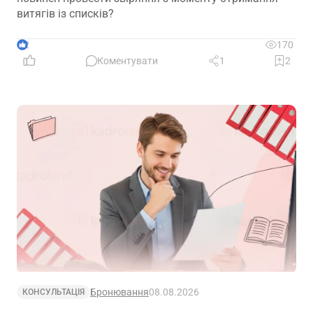
витягів із списків?
2
170
Коментувати
1
2
Бронювання
08.08.2026
КОНСУЛЬТАЦІЯ