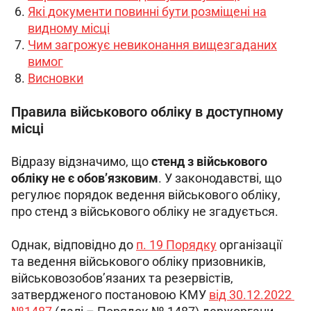
Які документи повинні бути розміщені на
видному місці
Чим загрожує невиконання вищезгаданих
вимог
Висновки
Правила військового обліку в доступному
місці
Відразу відзначимо, що 
стенд з військового 
обліку не є обов’язковим
. У законодавстві, що 
регулює порядок ведення військового обліку, 
про стенд з військового обліку не згадується.
Однак, відповідно до 
п. 19 Порядку
 організації 
та ведення військового обліку призовників, 
військовозобов’язаних та резервістів, 
затвердженого постановою КМУ 
від 30.12.2022 