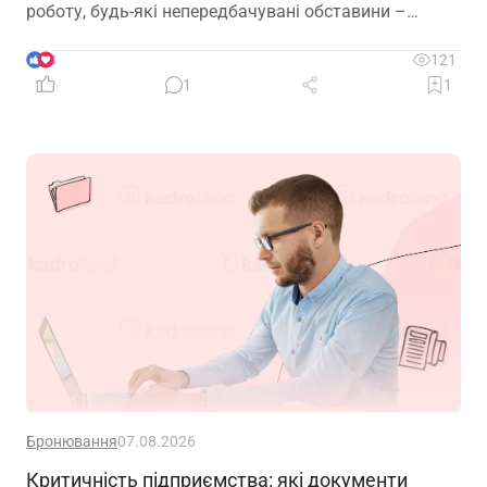
роботу, будь-які непередбачувані обставини –
звільнення, закриття підприємства чи криза в
окремій галузі – можуть миттєво позбавити її
3
121
доходу. Саме тому диверсифікація давно
1
1
вважається одним із головних принципів фінансової
безпеки. Проте цей самий принцип чомусь рідко
застосовують до пенсійного забезпечення
Бронювання
07.08.2026
Критичність підприємства: які документи