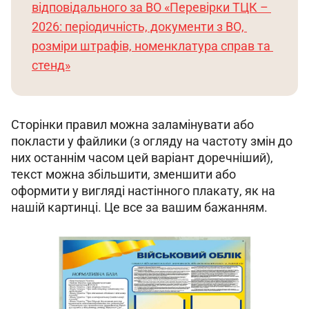
відповідального за ВО «Перевірки ТЦК – 
2026: періодичність, документи з ВО, 
розміри штрафів, номенклатура справ та 
стенд»
Сторінки правил можна заламінувати або 
покласти у файлики (з огляду на частоту змін до 
них останнім часом цей варіант доречніший), 
текст можна збільшити, зменшити або 
оформити у вигляді настінного плакату, як на 
нашій картинці. Це все за вашим бажанням.