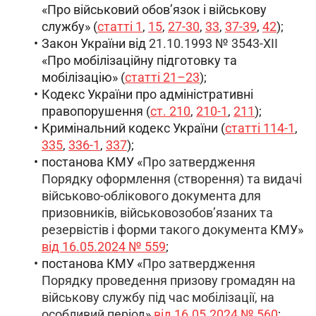
«Про військовий обов’язок і військову
службу» (
статті 1
,
15
,
27-30
,
33
,
37-39
,
42
);
Закон України від
21.10.1993 № 3543-XII
«Про мобілізаційну підготовку та
мобілізацію» (
статті 21–23
);
Кодекс України про адміністративні
правопорушення (
ст. 210
,
210-1
,
211
);
Кримінальний кодекс України (
статті 114-1
,
335
,
336-1
,
337
);
постанова КМУ «
Про затвердження
Порядку оформлення (створення) та видачі
військово-облікового документа для
призовників, військовозобов’язаних та
резервістів і форми такого документа
КМУ»
від
16.05.2024
№ 559
;
постанова КМУ «
Про затвердження
Порядку проведення призову громадян на
військову службу під час мобілізації, на
особливий період
»
від
16.05.2024
№ 560
;