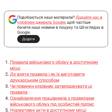
Подобаються наші матеріали?
Додайте нас в
улюблені джерела Google
, щоб частіше
бачити наші новини в пошуку та ШІ-оглядах в
Google.
Додати
Правила військового обліку в доступному
місці
Де взяти правила і як їх виготовити
друкарським способом
Чи повинен керівник затверджувати ці
правила
Ознайомлення працівників з правилами
військового обліку під особистий підпис
Нормативні акти в доступному місці