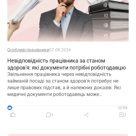
Особливі працівники
07.08.2026
Невідповідність працівника за станом
здоров'я: які документи потрібні роботодавцю
Звільнення працівника через невідповідність
займаній посаді за станом здоров'я потребує не
лише правових підстав, а й належних доказів. Які
медичні документи роботодавець може
використовувати для підтвердження такої
обставини – розповідаємо далі
2
59
1
2