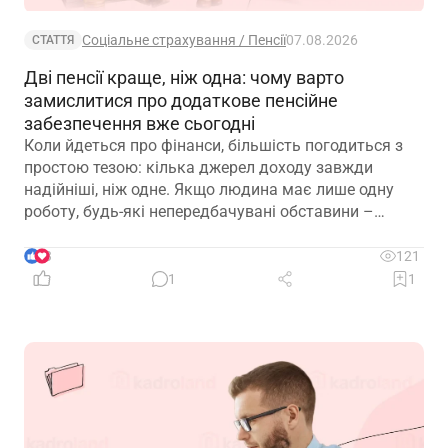
Соціальне страхування / Пенсії
07.08.2026
СТАТТЯ
Дві пенсії краще, ніж одна: чому варто
замислитися про додаткове пенсійне
забезпечення вже сьогодні
Коли йдеться про фінанси, більшість погодиться з
простою тезою: кілька джерел доходу завжди
надійніші, ніж одне. Якщо людина має лише одну
роботу, будь-які непередбачувані обставини –
звільнення, закриття підприємства чи криза в
окремій галузі – можуть миттєво позбавити її
3
121
доходу. Саме тому диверсифікація давно
1
1
вважається одним із головних принципів фінансової
безпеки. Проте цей самий принцип чомусь рідко
застосовують до пенсійного забезпечення