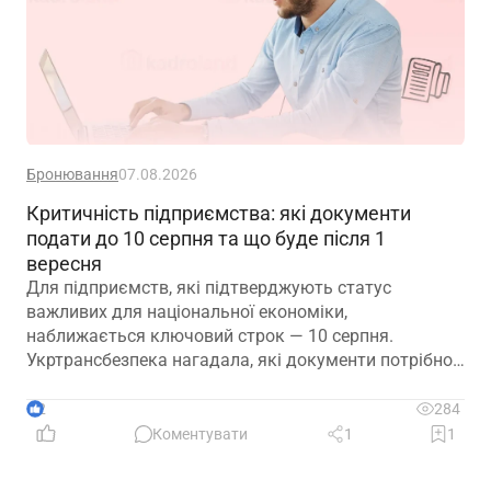
Бронювання
07.08.2026
Критичність підприємства: які документи
подати до 10 серпня та що буде після 1
вересня
Для підприємств, які підтверджують статус
важливих для національної економіки,
наближається ключовий строк — 10 серпня.
Укртрансбезпека нагадала, які документи потрібно
подати, як розглядатимуть уже подані матеріали та
що очікує на компанії, які не встигнуть підтвердити
2
284
свій статус
Коментувати
1
1