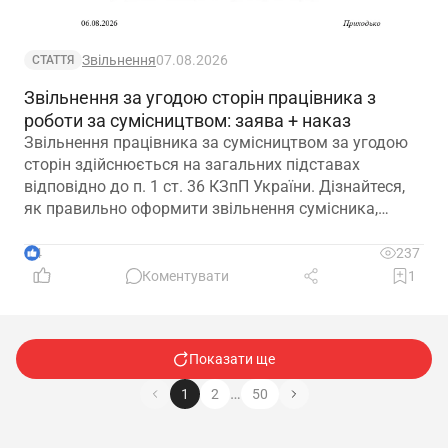
Звільнення
07.08.2026
СТАТТЯ
Звільнення за угодою сторін працівника з
роботи за сумісництвом: заява + наказ
Звільнення працівника за сумісництвом за угодою
сторін здійснюється на загальних підставах
відповідно до п. 1 ст. 36 КЗпП України. Дізнайтеся,
як правильно оформити звільнення сумісника,
визначити дату припинення трудового договору та
зафіксувати домовленість між працівником і
4
237
роботодавцем.
Коментувати
1
Показати ще
…
1
2
50