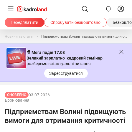
Передплатити
Спробувати безкоштовно
Безкоштов
Новини та статті
Підприємствам Волині підвищують вимоги для отримання критичності
🎥 Мега подія 17.08
Великий зарплатно-кадровий семінар
—
розберемо всі актуальні питання
Зареєструватися
03.07.2026
ОНОВЛЕНО
Бронювання
Підприємствам Волині підвищують
вимоги для отримання критичності