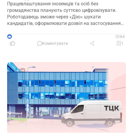
Працевлаштування іноземців та осіб без
громадянства планують суттєво цифровізувати.
Роботодавець зможе через «Дію» шукати
кандидатів, оформлювати дозвіл на застосування
праці, укладати трудовий договір та оформлювати
прийняття на роботу
2
64
Коментувати
1