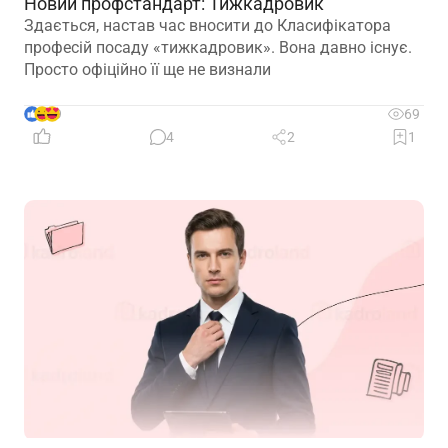
Новий профстандарт: Тижкадровик
Здається, настав час вносити до Класифікатора
професій посаду «тижкадровик». Вона давно існує.
Просто офіційно її ще не визнали
9
69
4
2
1