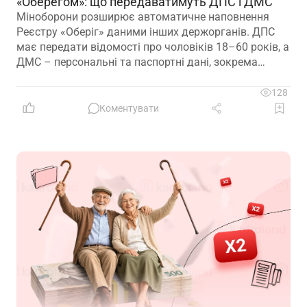
«Оберегом»: що передаватимуть ДПС і ДМС
Міноборони розширює автоматичне наповнення
Реєстру «Оберіг» даними інших держорганів. ДПС
має передати відомості про чоловіків 18–60 років, а
ДМС – персональні та паспортні дані, зокрема
відцифрований образ обличчя
128
Коментувати