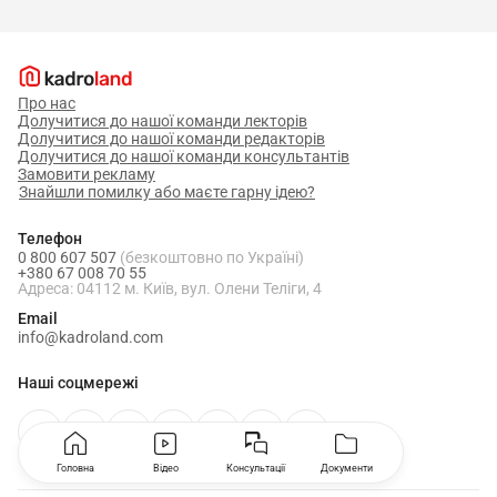
Про нас
Долучитися до нашої команди лекторів
Долучитися до нашої команди редакторів
Долучитися до нашої команди консультантів
Замовити рекламу
Знайшли помилку або маєте гарну ідею?
Телефон
0 800 607 507
(безкоштовно по Україні)
+380 67 008 70 55
Адреса: 04112 м. Київ, вул. Олени Теліги, 4
Email
info@kadroland.com
Наші соцмережі
Головна
Відео
Консультації
Документи