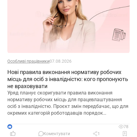
Особливі працівники
07.08.2026
Нові правила виконання нормативу робочих
місць для осіб з інвалідністю: кого пропонують
не враховувати
Уряд планує скоригувати правила виконання
нормативу робочих місць для працевлаштування
осіб з інвалідністю. Проєкт змін передбачає, що для
окремих категорій роботодавців порядок
розрахунку нормативу буде переглянуто, аби
врахувати специфіку їхньої діяльності та усунути
1
78
практичні труднощі із виконанням законодавчих
Коментувати
1