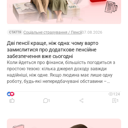
Соціальне страхування / Пенсії
07.08.2026
СТАТТЯ
Дві пенсії краще, ніж одна: чому варто
замислитися про додаткове пенсійне
забезпечення вже сьогодні
Коли йдеться про фінанси, більшість погодиться з
простою тезою: кілька джерел доходу завжди
надійніші, ніж одне. Якщо людина має лише одну
роботу, будь-які непередбачувані обставини –
звільнення, закриття підприємства чи криза в
окремій галузі – можуть миттєво позбавити її
4
124
доходу. Саме тому диверсифікація давно
1
1
вважається одним із головних принципів фінансової
безпеки. Проте цей самий принцип чомусь рідко
застосовують до пенсійного забезпечення