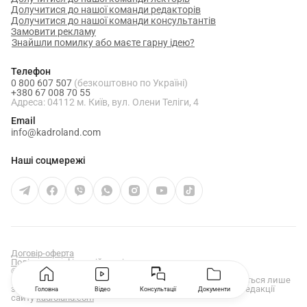
Долучитися до нашої команди редакторів
Долучитися до нашої команди консультантів
Замовити рекламу
Знайшли помилку або маєте гарну ідею?
Телефон
0 800 607 507
(безкоштовно по Україні)
+380 67 008 70 55
Адреса: 04112 м. Київ, вул. Олени Теліги, 4
Email
info@kadroland.com
Наші соцмережі
Договір-оферта
Політика конфіденційності
© ТОВ «КАДРОЛЕНД», 2026 Всі права захищені
Використання та розповсюдження матеріалів дозволяється лише
за умови отримання попередньої письмової згоди від редакції
Головна
Відео
Консультації
Документи
сайту
kadroland.com