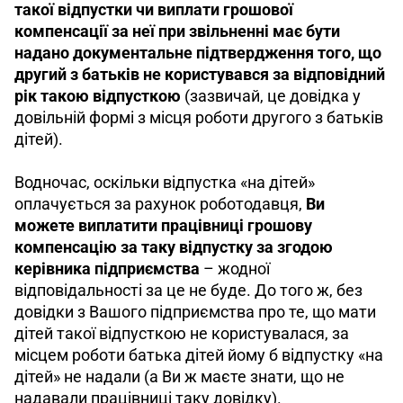
такої відпустки чи виплати грошової 
компенсації за неї при звільненні має бути 
надано документальне підтвердження того, що 
другий з батьків не користувався за відповідний 
рік такою відпусткою 
(зазвичай, це довідка у 
довільній формі з місця роботи другого з батьків 
дітей).
Водночас, оскільки відпустка «на дітей» 
оплачується за рахунок роботодавця, 
Ви 
можете виплатити працівниці грошову 
компенсацію за таку відпустку за згодою 
керівника підприємства 
– жодної 
відповідальності за це не буде. До того ж, без 
довідки з Вашого підприємства про те, що мати 
дітей такої відпусткою не користувалася, за 
місцем роботи батька дітей йому б відпустку «на 
дітей» не надали (а Ви ж маєте знати, що не 
надавали працівниці таку довідку).