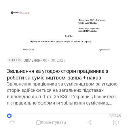
Звільнення
07.08.2026
СТАТТЯ
Звільнення за угодою сторін працівника з
роботи за сумісництвом: заява + наказ
Звільнення працівника за сумісництвом за угодою
сторін здійснюється на загальних підставах
відповідно до п. 1 ст. 36 КЗпП України. Дізнайтеся,
як правильно оформити звільнення сумісника,
визначити дату припинення трудового договору та
зафіксувати домовленість між працівником і
5
248
роботодавцем.
Коментувати
1