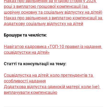
Наказ про звільнення за угодою сторін у 2024 
році з виплатою грошової компенсації (за 
щорічну основну та соціальну відпустку на дітей)
Наказ про звільнення з виплатою компенсації за 
додаткову соціальну відпустку на дітей
Брошури та чеклісти:
Навігатор кадровика «ТОП-10 правил із надання 
соцвідпустки на дітей»
Статті та консультації на тему:
Соцвідпустка на дітей: коло претендентів та 
особливості надання
Додаткова відпустка одинокій матері: коли (не) 
виплачувати компенсацію