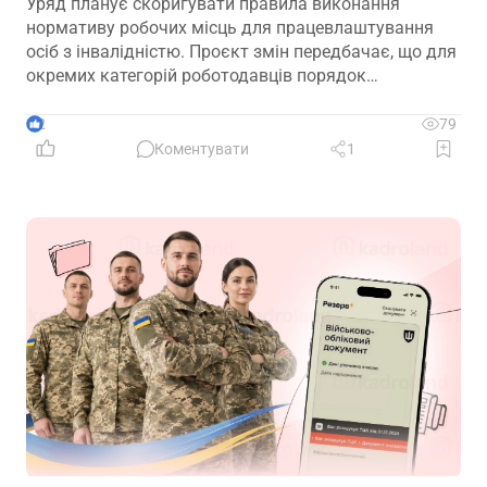
Уряд планує скоригувати правила виконання
нормативу робочих місць для працевлаштування
осіб з інвалідністю. Проєкт змін передбачає, що для
окремих категорій роботодавців порядок
розрахунку нормативу буде переглянуто, аби
врахувати специфіку їхньої діяльності та усунути
2
79
практичні труднощі із виконанням законодавчих
Коментувати
1
вимог