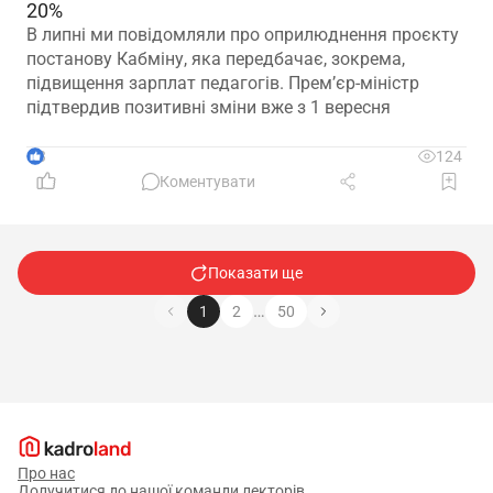
20%
В липні ми повідомляли про оприлюднення проєкту
постанову Кабміну, яка передбачає, зокрема,
підвищення зарплат педагогів. Прем’єр-міністр
підтвердив позитивні зміни вже з 1 вересня
3
124
Коментувати
Показати ще
…
1
2
50
Про нас
Долучитися до нашої команди лекторів