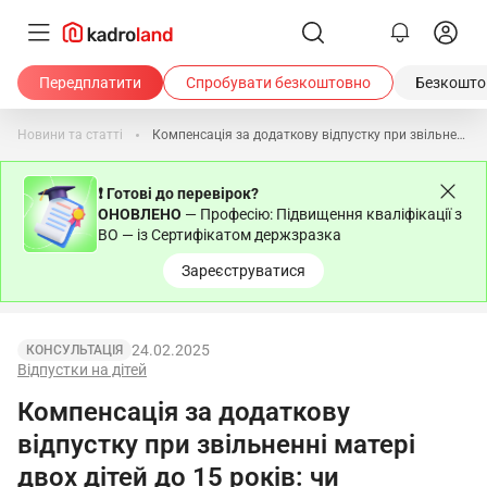
Передплатити
Спробувати безкоштовно
Безкоштов
Новини та статті
Компенсація за додаткову відпустку при звільненні матері двох дітей до 15 років: чи обов’язково виплачувати
❗ Готові до перевірок?
ОНОВЛЕНО
— Професію: Підвищення кваліфікації з
ВО — із Сертифікатом держзразка
Зареєструватися
24.02.2025
КОНСУЛЬТАЦІЯ
Відпустки на дітей
Компенсація за додаткову
відпустку при звільненні матері
двох дітей до 15 років: чи