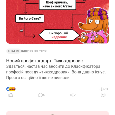
Інше
08.08.2026
СТАТТЯ
Новий профстандарт: Тижкадровик
Здається, настав час вносити до Класифікатора
професій посаду «тижкадровик». Вона давно існує.
Просто офіційно її ще не визнали
9
70
4
2
1