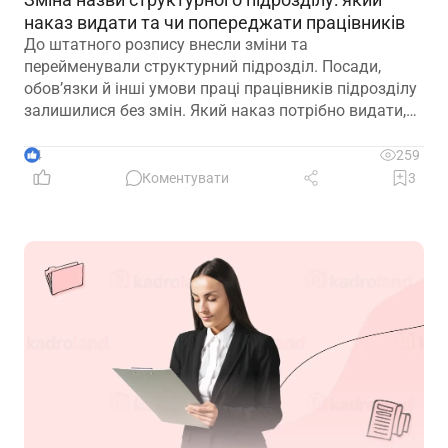
наказ видати та чи попереджати працівників
До штатного розпису внесли зміни та
перейменували структурний підрозділ. Посади,
обов’язки й інші умови праці працівників підрозділу
залишилися без змін. Який наказ потрібно видати,
щоб працівники вважалися такими, що працюють у
підрозділі з новою назвою: про переведення чи
4
259
переміщення? Чи потрібно вносити записи до
Коментувати
3
трудових книжок? Якщо назву структурного
підрозділу зазначено в трудовій книжці, чи є її зміна
зміною істотних умов праці? Наприклад, працівник
був обліковцем тваринного комплексу, а після
перейменування працює у свинофермі.