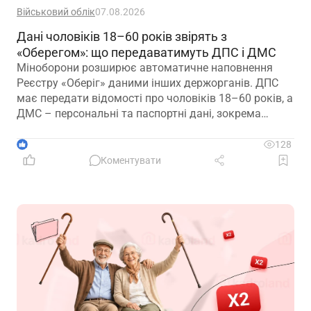
Військовий облік
07.08.2026
Дані чоловіків 18–60 років звірять з
«Оберегом»: що передаватимуть ДПС і ДМС
Міноборони розширює автоматичне наповнення
Реєстру «Оберіг» даними інших держорганів. ДПС
має передати відомості про чоловіків 18–60 років, а
ДМС – персональні та паспортні дані, зокрема
відцифрований образ обличчя
1
128
Коментувати