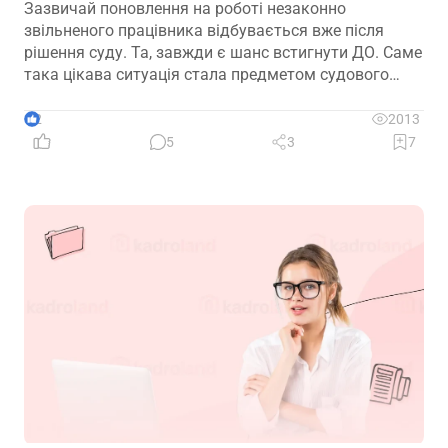
Зазвичай поновлення на роботі незаконно
звільненого працівника відбувається вже після
рішення суду. Та, завжди є шанс встигнути ДО. Саме
така цікава ситуація стала предметом судового
спору, коли роботодавець з власної ініціативи
скасував помилково виданий наказ про звільнення.
2
2013
Розберемо її докладно
5
3
7