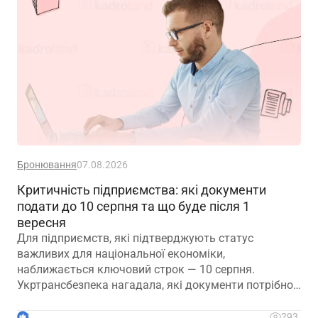
Бронювання
07.08.2026
Критичність підприємства: які документи
подати до 10 серпня та що буде після 1
вересня
Для підприємств, які підтверджують статус
важливих для національної економіки,
наближається ключовий строк — 10 серпня.
Укртрансбезпека нагадала, які документи потрібно
подати, як розглядатимуть уже подані матеріали та
що очікує на компанії, які не встигнуть підтвердити
3
293