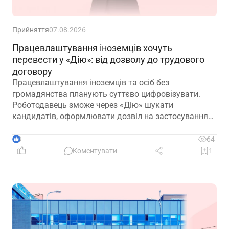
Прийняття
07.08.2026
Працевлаштування іноземців хочуть
перевести у «Дію»: від дозволу до трудового
договору
Працевлаштування іноземців та осіб без
громадянства планують суттєво цифровізувати.
Роботодавець зможе через «Дію» шукати
кандидатів, оформлювати дозвіл на застосування
праці, укладати трудовий договір та оформлювати
прийняття на роботу
3
64
Коментувати
1